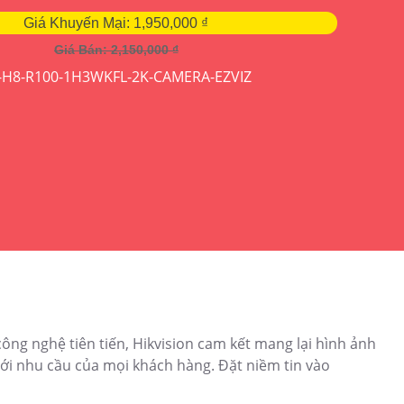
Giá Khuyến Mại: 1,950,000 ₫
Cam
Giá Bán: 2,150,000 ₫
-H8-R100-1H3WKFL-2K-CAMERA-EZVIZ
ông nghệ tiên tiến, Hikvision cam kết mang lại hình ảnh
với nhu cầu của mọi khách hàng. Đặt niềm tin vào