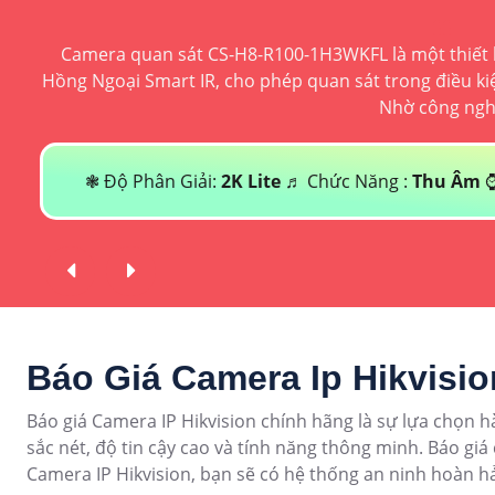
Camera quan sát CS-H8-R100-1H3WKFL là một thiết b
Hồng Ngoại Smart IR, cho phép quan sát trong điều kiện
Nhờ công ngh
❃ Độ Phân Giải:
2K Lite
♬ Chức Năng :
Thu Âm
⌚
Báo Giá Camera Ip Hikvisi
Báo giá Camera IP Hikvision chính hãng là sự lựa chọn h
sắc nét, độ tin cậy cao và tính năng thông minh. Báo gi
Camera IP Hikvision, bạn sẽ có hệ thống an ninh hoàn h