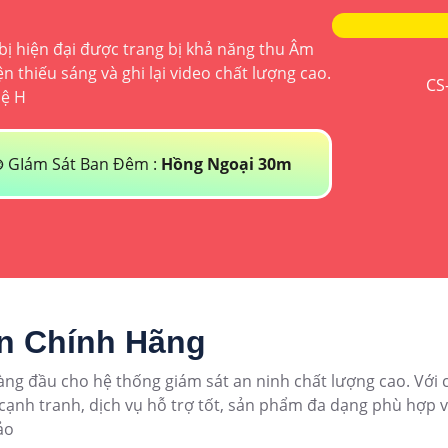
ị hiện đại được trang bị khả năng thu Âm
 thiếu sáng và ghi lại video chất lượng cao.
CS
ệ H
 GIám Sát Ban Đêm :
Hồng Ngoại 30m
on Chính Hãng
àng đầu cho hệ thống giám sát an ninh chất lượng cao. Với c
á cạnh tranh, dịch vụ hỗ trợ tốt, sản phẩm đa dạng phù hợp 
ảo