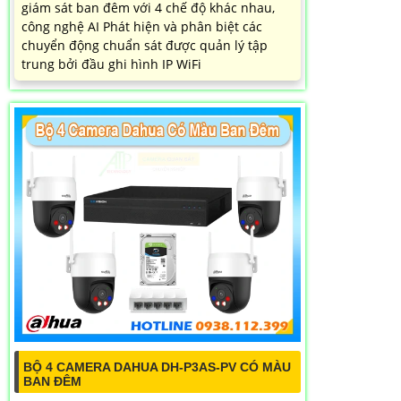
giám sát ban đêm với 4 chế độ khác nhau,
công nghệ AI Phát hiện và phân biệt các
chuyển động chuẩn sát được quản lý tập
trung bởi đầu ghi hình IP WiFi
BỘ 4 CAMERA DAHUA DH-P3AS-PV CÓ MÀU
BAN ĐÊM