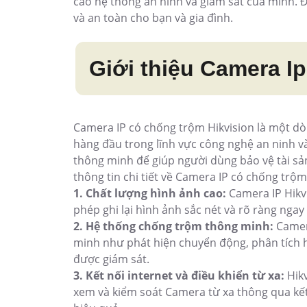
cao hệ thống an ninh và giám sát của mình. Đ
và an toàn cho bạn và gia đình.
Giới thiệu Camera I
Camera IP có chống trộm Hikvision là một dò
hàng đầu trong lĩnh vực công nghệ an ninh v
thông minh để giúp người dùng bảo vệ tài sản
thông tin chi tiết về Camera IP có chống trộm
1. Chất lượng hình ảnh cao:
Camera IP Hikv
phép ghi lại hình ảnh sắc nét và rõ ràng ngay
2. Hệ thống chống trộm thông minh:
Camer
minh như phát hiện chuyển động, phân tích hà
được giám sát.
3. Kết nối internet và điều khiển từ xa:
Hik
xem và kiểm soát Camera từ xa thông qua kết 