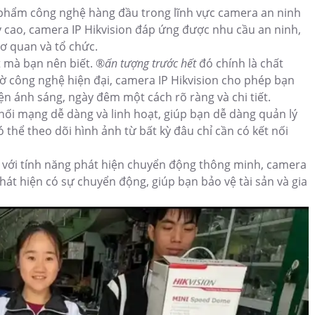
 phẩm công nghệ hàng đầu trong lĩnh vực camera an ninh
ậy cao, camera IP Hikvision đáp ứng được nhu cầu an ninh,
cơ quan và tổ chức.
 mà bạn nên biết. ®️
ấn tượng trước hết
đó chính là chất
hờ công nghệ hiện đại, camera IP Hikvision cho phép bạn
iện ánh sáng, ngày đêm một cách rõ ràng và chi tiết.
 nối mạng dễ dàng và linh hoạt, giúp bạn dễ dàng quản lý
ó thể theo dõi hình ảnh từ bất kỳ đâu chỉ cần có kết nối
với tính năng phát hiện chuyển động thông minh, camera
phát hiện có sự chuyển động, giúp bạn bảo vệ tài sản và gia