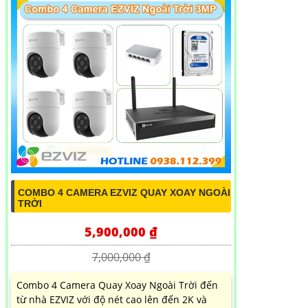
COMBO 4 CAMERA EZVIZ QUAY XOAY NGOÀI
TRỜI
5,900,000 ₫
7,000,000 ₫
Combo 4 Camera Quay Xoay Ngoài Trời đến
từ nhà EZVIZ với độ nét cao lên đến 2K và