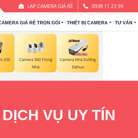
LAP CAMERA GIÁ RẺ
0938 11 23 99
CAMERA GIÁ RẺ TRỌN GÓI
THIẾT BỊ CAMERA
TƯ VẤN
m 25X
Camera 360 Trong
Camera Nhà Xưởng
Nhà
Dahua
DỊCH VỤ UY TÍN