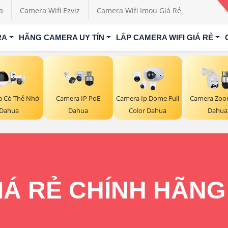
a
Camera Wifi Ezviz
Camera Wifi Imou Giá Rẻ
RA
HÃNG CAMERA UY TÍN
LẮP CAMERA WIFI GIÁ RẺ
 Có Thẻ Nhớ
Camera IP PoE
Camera Ip Dome Full
Camera Zoo
Dahua
Dahua
Color Dahua
Dahua
Á RẺ CHÍNH HÃNG 