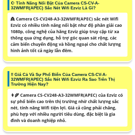
☪ Tính Năng Nổi Bật Của Camera CS-CV-A-
32WMFR(APEC) Sắc Nét Wifi Ezviz Là Gì?
👸 Camera CS-CV248-A3-32WMFR(APEC) sắc nét Wifi
Ezviz có nhiều tính năng nổi bật như độ phân giải cao
1080p, công nghệ của hãng Ezviz giúp truy cập từ xa
thông qua ứng dụng, hỗ trợ góc quan sát rộng, các
cảm biến chuyển động và hồng ngoại cho chất lượng
hình ảnh tốt cả ngày lẫn đêm.
‼️ Giá Cả Và Sự Phổ Biến Của Camera CS-CV-A-
32WMFR(APEC) Sắc Nét Wifi Ezviz Ra Sao Trên Thị
Trường Hiện Nay?
👩‍🌾 Camera CS-CV248-A3-32WMFR(APEC) của Ezviz có
sự phổ biến cao trên thị trường nhờ chất lượng sắc
nét, tính năng Wifi tiện lợi. Giá cả cũng phải chăng,
phù hợp với nhiều người tiêu dùng, đặc biệt là gia
đình và doanh nghiệp nhỏ.