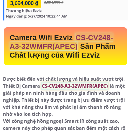
3,694,000 ₫
3,894,000 ₫
Thương hiệu:
Ezviz
Ngày đăng:
5/27/2024 10:22:44 AM
Camera Wifi Ezviz
CS-CV248-
A3-32WMFR(APEC)
Sản Phẩm
Chất lượng của Wifi Ezviz
Được biết đến với chất lượng và hiệu suất vượt trội,
Thiết Bị Camera
CS-CV248-A3-32WMFR(APEC)
là một
giải pháp an ninh hàng đầu cho gia đình và doanh
nghiệp. Thiết bị này được trang bị ưu điểm vượt trội
với khả năng thu âm và phát lại âm thanh rõ ràng
nhờ vào loa tích hợp.
Với công nghệ hồng ngoại Smart IR công suất cao,
camera này cho phép quan sát ban đêm một cách rõ