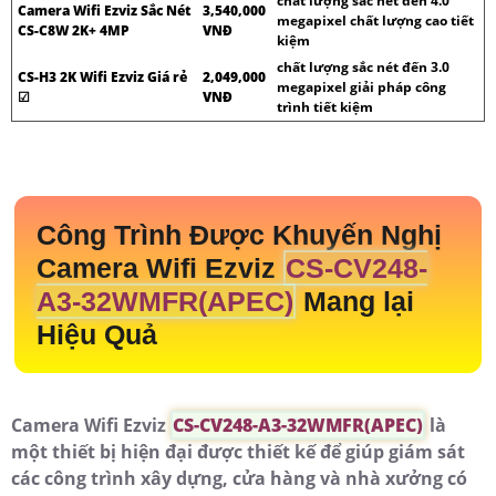
chất lượng sắc nét đến 4.0
Camera Wifi Ezviz Sắc Nét
3,540,000
megapixel chất lượng cao tiết
CS-C8W 2K+ 4MP
VNĐ
kiệm
chất lượng sắc nét đến 3.0
CS-H3 2K Wifi Ezviz Giá rẻ
2,049,000
megapixel giải pháp công
☑
VNĐ
trình tiết kiệm
Công Trình Được Khuyến Nghị
Camera Wifi Ezviz
CS-CV248-
A3-32WMFR(APEC)
Mang lại
Hiệu Quả
Camera Wifi Ezviz
CS-CV248-A3-32WMFR(APEC)
là
một thiết bị hiện đại được thiết kế để giúp giám sát
các công trình xây dựng, cửa hàng và nhà xưởng có