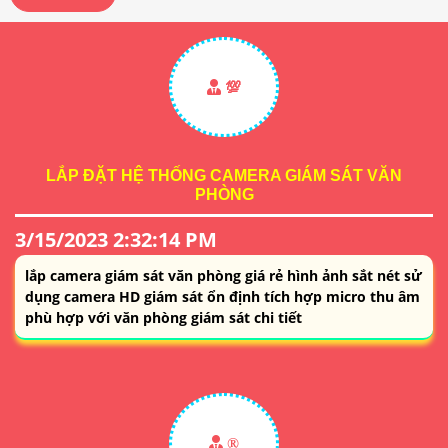
💯
LẮP ĐẶT HỆ THỐNG CAMERA GIÁM SÁT VĂN
PHÒNG
3/15/2023 2:32:14 PM
lắp camera giám sát văn phòng giá rẻ hình ảnh sắt nét sử
dụng camera HD giám sát ổn định tích hợp micro thu âm
phù hợp với văn phòng giám sát chi tiết
®️