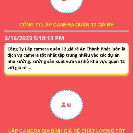
CÔNG TY LẮP CAMERA QUẬN 12 GIÁ RẺ
3/16/2023 5:18:13 PM
Công Ty Lăp camera quận 12 giá rẻ An Thành Phát luôn là
dịch vụ camera tốt nhất tập trung nhiều vào các dự án
nhà xưởng, xưởng sản xuất vừa và nhỏ khu vực quận 12
với giá rẻ ...
🔳
LẮP CAMERA GIA ĐÌNH GIÁ RẺ CHẤT LƯỢNG TỐT