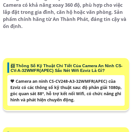
Camera có khả năng xoay 360 độ, phù hợp cho việc
lắp đặt trong gia đình, căn hộ hoặc văn phòng. Sản
phẩm chính hãng từ An Thành Phát, đáng tin cậy và
ổn định.
📨 Thông Số Kỹ Thuật Chi Tiết Của Camera An Ninh CS-
CV-A-32WMFR(APEC) Sắc Nét Wifi Ezviz Là Gì?
💖 Camera an ninh CS-CV248-A3-32WMFR(APEC) của
Ezviz có các thông số kỹ thuật sau: độ phân giải 1080p,
góc quan sát 88°, hỗ trợ kết nối Wifi, có chức năng ghi
hình và phát hiện chuyển động.