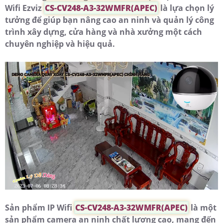
Wifi Ezviz
CS-CV248-A3-32WMFR(APEC)
là lựa chọn lý
tưởng để giúp bạn nâng cao an ninh và quản lý công
trình xây dựng, cửa hàng và nhà xưởng một cách
chuyên nghiệp và hiệu quả.
Sản phẩm IP Wifi
CS-CV248-A3-32WMFR(APEC)
là một
sản phẩm camera an ninh chất lượng cao, mang đến