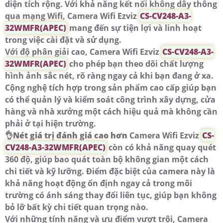
diện tích rộng. Với khả năng kết nối không dây thông
qua mạng Wifi, Camera Wifi Ezviz
CS-CV248-A3-
32WMFR(APEC)
mang đến sự tiện lợi và linh hoạt
trong việc cài đặt và sử dụng.
Với độ phân giải cao, Camera Wifi Ezviz
CS-CV248-A3-
32WMFR(APEC)
cho phép bạn theo dõi chất lượng
hình ảnh sắc nét, rõ ràng ngay cả khi bạn đang ở xa.
Cộng nghệ tích hợp trong sản phẩm cao cấp giúp bạn
có thể quản lý và kiểm soát công trình xây dựng, cửa
hàng và nhà xưởng một cách hiệu quả mà không cần
phải ở tại hiện trường.
👌
Nét giá trị đánh giá cao hơn
Camera Wifi Ezviz
CS-
CV248-A3-32WMFR(APEC)
còn có khả năng quay quét
360 độ, giúp bao quát toàn bộ không gian một cách
chi tiết và kỹ lưỡng. Điểm đặc biệt của camera này là
khả năng hoạt động ổn định ngay cả trong môi
trường có ánh sáng thay đổi liên tục, giúp bạn không
bỏ lỡ bất kỳ chi tiết quan trọng nào.
Với những tính năng và ưu điểm vượt trội, Camera