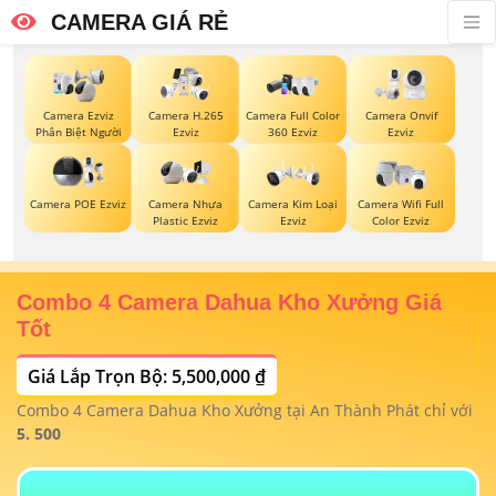
CAMERA GIÁ RẺ
Camera Ezviz
Camera H.265
Camera Full Color
Camera Onvif
Phân Biệt Người
Ezviz
360 Ezviz
Ezviz
Camera POE Ezviz
Camera Nhựa
Camera Kim Loại
Camera Wifi Full
Plastic Ezviz
Ezviz
Color Ezviz
Combo 4 Camera Dahua Kho Xưởng Giá
T
Tốt
Giá Lắp Trọn Bộ: 5,500,000 ₫
T
1/
t
Combo 4 Camera Dahua Kho Xưởng tại An Thành Phát chỉ với
m
 4
5. 500