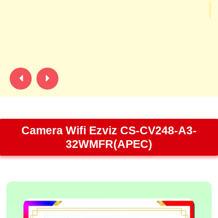
Đư
A4
đê
cậ
Camera Wifi Ezviz CS-CV248-A3-
32WMFR(APEC)