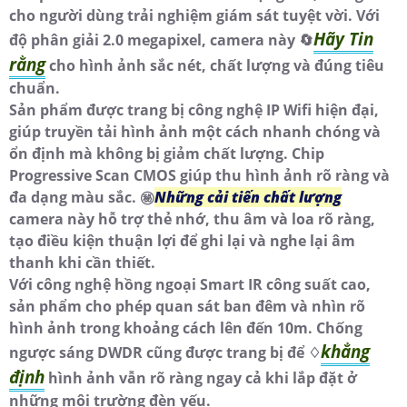
cho người dùng trải nghiệm giám sát tuyệt vời. Với
Hãy Tin
độ phân giải 2.0 megapixel, camera này 🔄
rằng
cho hình ảnh sắc nét, chất lượng và đúng tiêu
chuẩn.
Sản phẩm được trang bị công nghệ IP Wifi hiện đại,
giúp truyền tải hình ảnh một cách nhanh chóng và
ổn định mà không bị giảm chất lượng. Chip
Progressive Scan CMOS giúp thu hình ảnh rõ ràng và
đa dạng màu sắc. ㊙️
Những cải tiến chất lượng
camera này hỗ trợ thẻ nhớ, thu âm và loa rõ ràng,
tạo điều kiện thuận lợi để ghi lại và nghe lại âm
thanh khi cần thiết.
Với công nghệ hồng ngoại Smart IR công suất cao,
sản phẩm cho phép quan sát ban đêm và nhìn rõ
hình ảnh trong khoảng cách lên đến 10m. Chống
khẳng
ngược sáng DWDR cũng được trang bị để ♢
định
hình ảnh vẫn rõ ràng ngay cả khi lắp đặt ở
những môi trường đèn yếu.