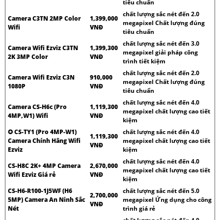
tiêu chuẩn
chất lượng sắc nét đến 2.0
Camera C3TN 2MP Color
1,399,000
megapixel Chất lượng đúng
Wifi
VNĐ
tiêu chuẩn
chất lượng sắc nét đến 3.0
Camera Wifi Ezviz C3TN
1,399,300
megapixel giải pháp công
2K 3MP Color
VNĐ
trình tiết kiệm
chất lượng sắc nét đến 2.0
Camera Wifi Ezviz C3N
910,000
megapixel Chất lượng đúng
1080P
VNĐ
tiêu chuẩn
chất lượng sắc nét đến 4.0
Camera CS-H6c (Pro
1,119,300
megapixel chất lượng cao tiết
4MP,W1) Wifi
VNĐ
kiệm
✪ CS-TY1 (Pro 4MP-W1)
chất lượng sắc nét đến 4.0
1,119,300
Camera Chính Hãng Wifi
megapixel chất lượng cao tiết
VNĐ
Ezviz
kiệm
chất lượng sắc nét đến 4.0
CS-H8C 2K+ 4MP Camera
2,670,000
megapixel chất lượng cao tiết
Wifi Ezviz Giá rẻ
VNĐ
kiệm
CS-H6-R100-1J5WF (H6
chất lượng sắc nét đến 5.0
2,700,000
5MP) Camera An Ninh Sắc
megapixel Ứng dụng cho công
VNĐ
Nét
trình giá rẻ