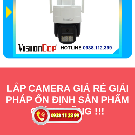
LẮP CAMERA GIÁ RẺ GIẢI
PHÁP ỔN ĐỊNH SẢN PHẨM
CHÍNH HÃNG !!!