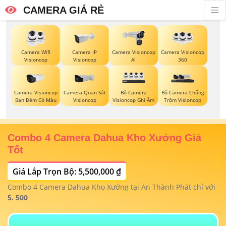
CAMERA GIÁ RẺ
Camera Wifi
Camera IP
Camera Visioncop
Camera Visioncop
Visioncop
Visioncop
Al
360
Camera Visioncop
Camera Quan Sát
Bộ Camera
Bộ Camera Chống
Ban Đêm Có Màu
Visioncop
Visioncop Ghi Âm
Trộm Visioncop
Combo 4 Camera Dahua Kho Xưởng Giá
T
Tốt
Giá Lắp Trọn Bộ: 5,500,000 ₫
T
1/
t
Combo 4 Camera Dahua Kho Xưởng tại An Thành Phát chỉ với
m
 4
5. 500