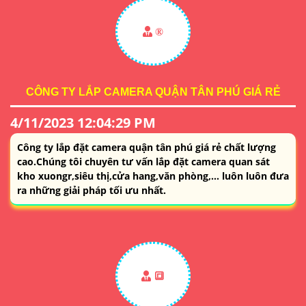
®️
CÔNG TY LẮP CAMERA QUẬN TÂN PHÚ GIÁ RẺ
4/11/2023 12:04:29 PM
Công ty lắp đặt camera quận tân phú giá rẻ chất lượng
cao.Chúng tôi chuyên tư vấn lắp đặt camera quan sát
kho xuongr,siêu thị,cửa hang,văn phòng,... luôn luôn đưa
ra những giải pháp tối ưu nhất.
🔳