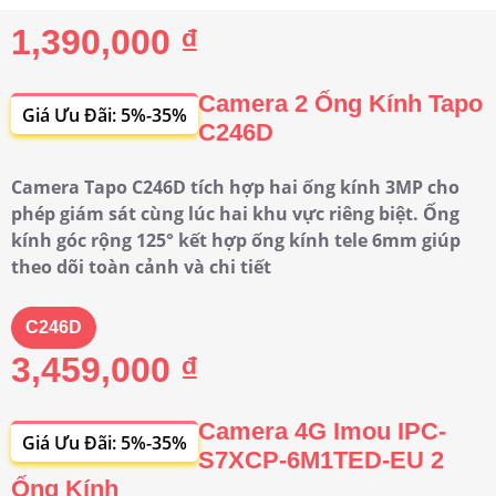
1,390,000 ₫
Camera 2 Ống Kính Tapo
Giá Ưu Đãi: 5%-35%
C246D
Camera Tapo C246D tích hợp hai ống kính 3MP cho
phép giám sát cùng lúc hai khu vực riêng biệt. Ống
kính góc rộng 125° kết hợp ống kính tele 6mm giúp
theo dõi toàn cảnh và chi tiết
C246D
3,459,000 ₫
Camera 4G Imou IPC-
Giá Ưu Đãi: 5%-35%
S7XCP-6M1TED-EU 2
Ống Kính