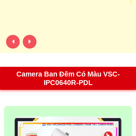
C
lạ
ca
sá
Camera Ban Đêm Có Màu VSC-
IPC0640R-PDL