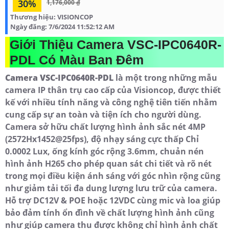
30%
1,176,000 ₫
Thương hiệu:
VISIONCOP
Ngày đăng:
7/6/2024 11:52:12 AM
Giới Thiệu Camera VSC-IPC0640R-
PDL Có Màu Ban Đêm
Camera VSC-IPC0640R-PDL
là một trong những mẫu
camera IP thân trụ cao cấp của Visioncop, được thiết
kế với nhiều tính năng và công nghệ tiên tiến nhằm
cung cấp sự an toàn và tiện ích cho người dùng.
Camera sở hữu chất lượng hình ảnh sắc nét 4MP
(2572Hx1452@25fps), độ nhạy sáng cực thấp Chỉ
0.0002 Lux, ống kính góc rộng 3.6mm, chuản nén
hình ảnh H265 cho phép quan sát chi tiết và rõ nét
trong mọi điều kiện ánh sáng với góc nhìn rộng cũng
như giảm tải tối đa dung lượng lưu trữ của camera.
Hỗ trợ DC12V & POE hoặc 12VDC cùng mic và loa giúp
bảo đảm tính ổn đình về chất lượng hình ảnh cũng
như giúp camera thu được không chỉ hình ảnh chất