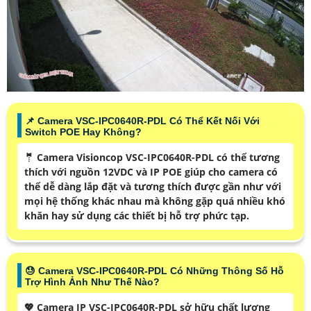
📌 Camera VSC-IPC0640R-PDL Có Thể Kết Nối Với
Switch POE Hay Không?
🤵 Camera Visioncop VSC-IPC0640R-PDL có thể tương
thích với nguồn 12VDC và IP POE giúp cho camera có
thể dễ dàng lắp đặt và tương thích được gần như với
mọi hệ thống khác nhau mà không gặp quá nhiều khó
khăn hay sử dụng các thiết bị hỗ trợ phức tạp.
😓 Camera VSC-IPC0640R-PDL Có Những Thông Số Hỗ
Trợ Hình Ảnh Như Thế Nào?
💖 Camera IP VSC-IPC0640R-PDL sở hữu chất lượng