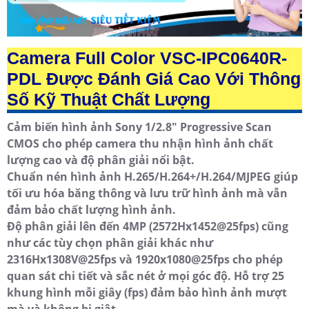
Camera Full Color VSC-IPC0640R-
PDL Được Đánh Giá Cao Với Thông
Số Kỹ Thuật Chất Lượng
Cảm biến hình ảnh Sony 1/2.8" Progressive Scan
CMOS cho phép camera thu nhận hình ảnh chất
lượng cao và độ phân giải nổi bật.
Chuẩn nén hình ảnh H.265/H.264+/H.264/MJPEG giúp
tối ưu hóa băng thông và lưu trữ hình ảnh mà vẫn
đảm bảo chất lượng hình ảnh.
Độ phân giải lên đến 4MP (2572Hx1452@25fps) cũng
như các tùy chọn phân giải khác như
2316Hx1308V@25fps và 1920x1080@25fps cho phép
quan sát chi tiết và sắc nét ở mọi góc độ. Hỗ trợ 25
khung hình mỗi giây (fps) đảm bảo hình ảnh mượt
mà và không bị giật.