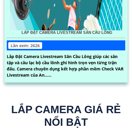
LẮP ĐẶT CAMERA LIVESTREAM SÂN CẦU LÔNG
Lần xem: 2626
Lắp Đặt Camera Livestream Sân Cầu Lông giúp các sân
tập và câu lạc bộ cầu lônh ghi hình trọn vẹn từng trận
đấu. Camera chuyên dụng kết hợp phần mềm Check VAR
Livestream của An......
LẮP CAMERA GIÁ RẺ
NỔI BẬT