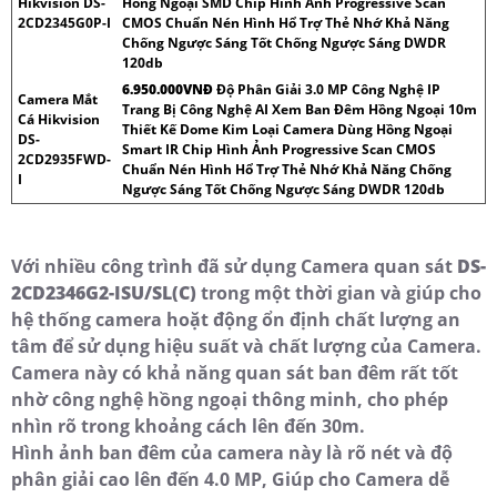
Hikvision DS-
Hồng Ngoại SMD Chip Hình Ảnh Progressive Scan
2CD2345G0P-I
CMOS Chuẩn Nén Hình Hổ Trợ Thẻ Nhớ Khả Năng
Chống Ngược Sáng Tốt Chống Ngược Sáng DWDR
120db
6.950.000VNÐ
Độ Phân Giải 3.0 MP Công Nghệ IP
Camera Mắt
Trang Bị Công Nghệ AI Xem Ban Đêm Hồng Ngoại 10m
Cá Hikvision
Thiết Kế Dome Kim Loại Camera Dùng Hồng Ngoại
DS-
Smart IR Chip Hình Ảnh Progressive Scan CMOS
2CD2935FWD-
Chuẩn Nén Hình Hổ Trợ Thẻ Nhớ Khả Năng Chống
I
Ngược Sáng Tốt Chống Ngược Sáng DWDR 120db
Với nhiều công trình đã sử dụng Camera quan sát
DS-
2CD2346G2-ISU/SL(C)
trong một thời gian và giúp cho
hệ thống camera hoặt động ổn định chất lượng an
tâm để sử dụng hiệu suất và chất lượng của Camera.
Camera này có khả năng quan sát ban đêm rất tốt
nhờ công nghệ hồng ngoại thông minh, cho phép
nhìn rõ trong khoảng cách lên đến 30m.
Hình ảnh ban đêm của camera này là rõ nét và độ
phân giải cao lên đến 4.0 MP, Giúp cho Camera dễ