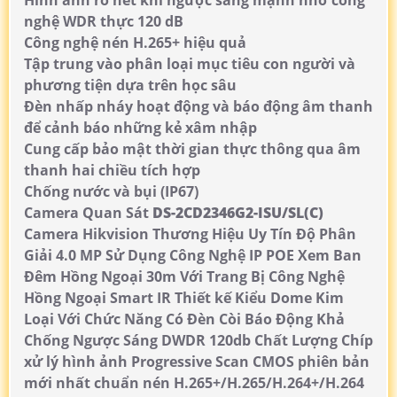
Hình ảnh rõ nét khi ngược sáng mạnh nhờ công
nghệ WDR thực 120 dB
Công nghệ nén H.265+ hiệu quả
Tập trung vào phân loại mục tiêu con người và
phương tiện dựa trên học sâu
Đèn nhấp nháy hoạt động và báo động âm thanh
để cảnh báo những kẻ xâm nhập
Cung cấp bảo mật thời gian thực thông qua âm
thanh hai chiều tích hợp
Chống nước và bụi (IP67)
Camera Quan Sát
DS-2CD2346G2-ISU/SL(C)
Camera Hikvision Thương Hiệu Uy Tín Độ Phân
Giải 4.0 MP Sử Dụng Công Nghệ IP POE Xem Ban
Đêm Hồng Ngoại 30m Với Trang Bị Công Nghệ
Hồng Ngoại Smart IR Thiết kế Kiểu Dome Kim
Loại Với Chức Năng Có Đèn Còi Báo Động Khả
Chống Ngược Sáng DWDR 120db Chất Lượng Chíp
xử lý hình ảnh Progressive Scan CMOS phiên bản
mới nhất chuẩn nén H.265+/H.265/H.264+/H.264