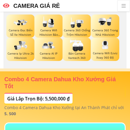
CAMERA GIÁ RẺ
Camera Đọc Biển
Camera Wifi
Camera 360 Chống
Camera 360 Trong
Số Xe Hikvision
Hikvision Báo
Trộm Hikvision
Nhà Hikvision
Động
Camera Wifi Ezviz
Camera Ip Ultra 2k
Camera AI IP
Bán Camera
Xoay 360 Độ
Hikvision
Hikvision
Vantech 360
Combo 4 Camera Dahua Kho Xưởng Giá
T
Tốt
Giá Lắp Trọn Bộ: 5,500,000 ₫
T
1/
t
Combo 4 Camera Dahua Kho Xưởng tại An Thành Phát chỉ với
m
 4
5. 500