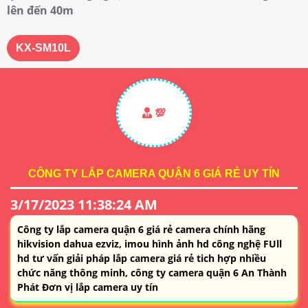
lên đến 40m
KX-SM10L
💯
CÔNG TY LẮP CAMERA QUẬN 6 GIÁ RẺ UY TÍN
3/17/2023 11:38:24 AM
Công ty lắp camera quận 6 giá rẻ camera chính hãng
hikvision dahua ezviz, imou hình ảnh hd công nghệ FUll
hd tư vấn giải pháp lắp camera giá rẻ tich hợp nhiều
chức năng thông minh, công ty camera quận 6 An Thành
Phát Đơn vị lắp camera uy tín