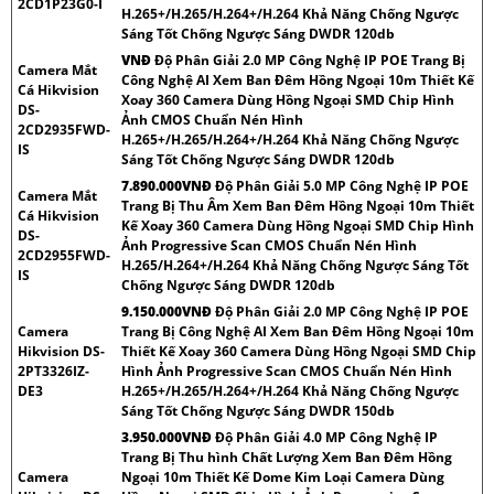
2CD1P23G0-I
H.265+/H.265/H.264+/H.264 Khả Năng Chống Ngược
Sáng Tốt Chống Ngược Sáng DWDR 120db
VNÐ
Độ Phân Giải 2.0 MP Công Nghệ IP POE Trang Bị
Camera Mắt
Công Nghệ AI Xem Ban Đêm Hồng Ngoại 10m Thiết Kế
Cá Hikvision
Xoay 360 Camera Dùng Hồng Ngoại SMD Chip Hình
DS-
Ảnh CMOS Chuẩn Nén Hình
2CD2935FWD-
H.265+/H.265/H.264+/H.264 Khả Năng Chống Ngược
IS
Sáng Tốt Chống Ngược Sáng DWDR 120db
7.890.000VNÐ
Độ Phân Giải 5.0 MP Công Nghệ IP POE
Camera Mắt
Trang Bị Thu Âm Xem Ban Đêm Hồng Ngoại 10m Thiết
Cá Hikvision
Kế Xoay 360 Camera Dùng Hồng Ngoại SMD Chip Hình
DS-
Ảnh Progressive Scan CMOS Chuẩn Nén Hình
2CD2955FWD-
H.265/H.264+/H.264 Khả Năng Chống Ngược Sáng Tốt
IS
Chống Ngược Sáng DWDR 120db
9.150.000VNÐ
Độ Phân Giải 2.0 MP Công Nghệ IP POE
Camera
Trang Bị Công Nghệ AI Xem Ban Đêm Hồng Ngoại 10m
Hikvision DS-
Thiết Kế Xoay 360 Camera Dùng Hồng Ngoại SMD Chip
2PT3326IZ-
Hình Ảnh Progressive Scan CMOS Chuẩn Nén Hình
DE3
H.265+/H.265/H.264+/H.264 Khả Năng Chống Ngược
Sáng Tốt Chống Ngược Sáng DWDR 150db
3.950.000VNÐ
Độ Phân Giải 4.0 MP Công Nghệ IP
Trang Bị Thu hình Chất Lượng Xem Ban Đêm Hồng
Camera
Ngoại 10m Thiết Kế Dome Kim Loại Camera Dùng