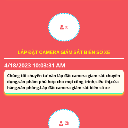
®️
LẮP ĐẶT CAMERA GIÁM SÁT BIỂN SỐ XE
4/18/2023 10:03:31 AM
Chúng tôi chuyên tư vấn lắp đặt camera giam sát chuyên
dụng,sản phẩm phù hơp cho mọi công trình,siêu thị,cửa
hàng,văn phòng,Lắp đặt camera giám sát biển số xe
🔳