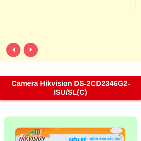
C
lư
tu
ch
Camera Hikvision DS-2CD2346G2-
ISU/SL(C)