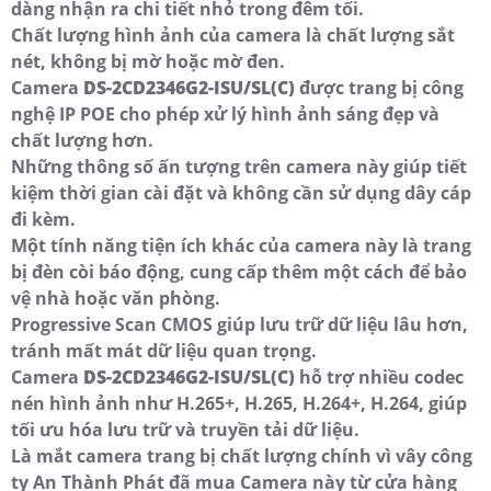
dàng nhận ra chi tiết nhỏ trong đêm tối.
Chất lượng hình ảnh của camera là chất lượng sắt
nét, không bị mờ hoặc mờ đen.
Camera
DS-2CD2346G2-ISU/SL(C)
được trang bị công
nghệ IP POE cho phép xử lý hình ảnh sáng đẹp và
chất lượng hơn.
Những thông số ấn tượng trên camera này giúp tiết
kiệm thời gian cài đặt và không cần sử dụng dây cáp
đi kèm.
Một tính năng tiện ích khác của camera này là trang
bị đèn còi báo động, cung cấp thêm một cách để bảo
vệ nhà hoặc văn phòng.
Progressive Scan CMOS giúp lưu trữ dữ liệu lâu hơn,
tránh mất mát dữ liệu quan trọng.
Camera
DS-2CD2346G2-ISU/SL(C)
hỗ trợ nhiều codec
nén hình ảnh như H.265+, H.265, H.264+, H.264, giúp
tối ưu hóa lưu trữ và truyền tải dữ liệu.
Là mắt camera trang bị chất lượng chính vì vây công
ty An Thành Phát đã mua Camera này từ cửa hàng