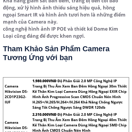
Khả năng giám sát ban đêm, trang bị đèn còi báo
động, xử lý hình ảnh thiếu sáng hiệu quả, hồng
ngoại Smart IR và hình ảnh tươi hơn là những điểm
mạnh của Camera này.
công nghệ hình ảnh IP POE và thiết kế Dome Kim
Loại cũng đáng để được khen ngợi.
Tham Khảo Sản Phẩm Camera
Tương Ứng với bạn
1.980.000VNÐ
Độ Phân Giải 2.0 MP Công Nghệ IP
Camera
Trang Bị Thu Âm Xem Ban Đêm Hồng Ngoại 30m Thiết
Hikvision DS-
Kế Thân Kim Loại Camera Dùng Hồng Ngoại EXIR Chip
2CD1P23G2-
Hình Ảnh Progressive Scan CMOS Chuẩn Nén Hình
IUF
H.265+/H.265/H.264+/H.264 Khả Năng Chống Ngược
Sáng Tốt Chống Ngược Sáng DWDR 120db
2.310.000VNÐ
Độ Phân Giải 2.0 MP Công Nghệ IP
Trang Bị Thu Âm Xem Ban Đêm Hồng Ngoại 40m Thiết
Camera
Kế Thân Kim Loại Camera Dùng Hồng Ngoại SMD Chip
Hikvision DS-
Hình Ảnh CMOS Chuẩn Nén Hình