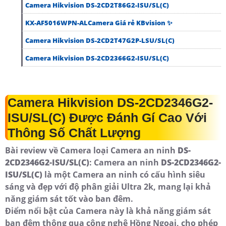
Camera Hikvision DS-2CD2T86G2-ISU/SL(C)
KX-AF5016WPN-ALCamera Giá rẻ KBvision ✨
Camera Hikvision DS-2CD2T47G2P-LSU/SL(C)
Camera Hikvision DS-2CD2366G2-ISU/SL(C)
Camera Hikvision DS-2CD2346G2-
ISU/SL(C) Được Đánh Gí Cao Với
Thông Số Chất Lượng
Bài review về Camera loại Camera an ninh
DS-
2CD2346G2-ISU/SL(C)
: Camera an ninh
DS-2CD2346G2-
ISU/SL(C)
là một Camera an ninh có cấu hình siêu
sáng và đẹp với độ phân giải Ultra 2k, mang lại khả
năng giám sát tốt vào ban đêm.
Điểm nổi bật của Camera này là khả năng giám sát
ban đêm thông qua công nghệ Hồng Ngoại, cho phép