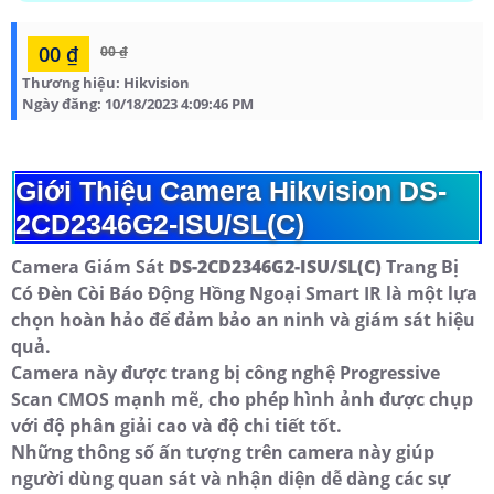
00 ₫
00 ₫
Thương hiệu:
Hikvision
Ngày đăng:
10/18/2023 4:09:46 PM
Giới Thiệu Camera Hikvision DS-
2CD2346G2-ISU/SL(C)
Camera Giám Sát
DS-2CD2346G2-ISU/SL(C)
Trang Bị
Có Đèn Còi Báo Động Hồng Ngoại Smart IR là một lựa
chọn hoàn hảo để đảm bảo an ninh và giám sát hiệu
quả.
Camera này được trang bị công nghệ Progressive
Scan CMOS mạnh mẽ, cho phép hình ảnh được chụp
với độ phân giải cao và độ chi tiết tốt.
Những thông số ấn tượng trên camera này giúp
người dùng quan sát và nhận diện dễ dàng các sự