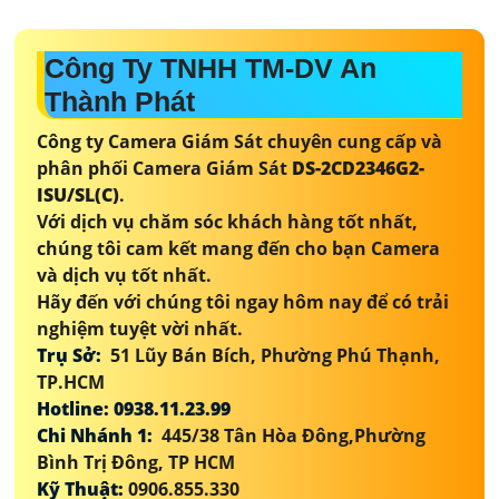
Công Ty TNHH TM-DV An
Thành Phát
Công ty Camera Giám Sát chuyên cung cấp và
phân phối Camera Giám Sát
DS-2CD2346G2-
ISU/SL(C)
.
Với dịch vụ chăm sóc khách hàng tốt nhất,
chúng tôi cam kết mang đến cho bạn Camera
và dịch vụ tốt nhất.
Hãy đến với chúng tôi ngay hôm nay để có trải
nghiệm tuyệt vời nhất.
Trụ Sở:
51 Lũy Bán Bích, Phường Phú Thạnh,
TP.HCM
Hotline: 0938.11.23.99
Chi Nhánh 1:
445/38 Tân Hòa Đông,Phường
Bình Trị Đông, TP HCM
Kỹ Thuật:
0906.855.330