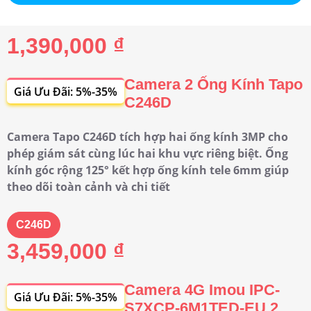
1,390,000 ₫
Camera 2 Ống Kính Tapo
Giá Ưu Đãi: 5%-35%
C246D
Camera Tapo C246D tích hợp hai ống kính 3MP cho
phép giám sát cùng lúc hai khu vực riêng biệt. Ống
kính góc rộng 125° kết hợp ống kính tele 6mm giúp
theo dõi toàn cảnh và chi tiết
C246D
3,459,000 ₫
Camera 4G Imou IPC-
Giá Ưu Đãi: 5%-35%
S7XCP-6M1TED-EU 2