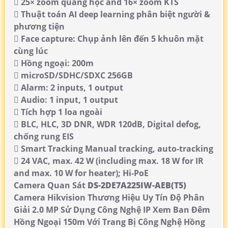
 25× zoom quang học and 16× zoom KTS
 Thuật toán AI deep learning phân biệt người &
phương tiện
 Face capture: Chụp ảnh lên đến 5 khuôn mặt
cùng lúc
 Hồng ngoại: 200m
 microSD/SDHC/SDXC 256GB
 Alarm: 2 inputs, 1 output
 Audio: 1 input, 1 output
 Tích hợp 1 loa ngoài
 BLC, HLC, 3D DNR, WDR 120dB, Digital defog,
chống rung EIS
 Smart Tracking Manual tracking, auto-tracking
 24 VAC, max. 42 W (including max. 18 W for IR
and max. 10 W for heater); Hi-PoE
Camera Quan Sát
DS-2DE7A225IW-AEB(T5)
Camera Hikvision Thương Hiệu Uy Tín Độ Phân
Giải 2.0 MP Sử Dụng Công Nghệ IP Xem Ban Đêm
Hồng Ngoại 150m Với Trang Bị Công Nghệ Hồng