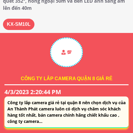
quét 352°, hồng ngoại 50m và đèn LED ánh sáng ấm
lên đến 40m
KX-SM10L
💯
CÔNG TY LẮP CAMERA QUẬN 8 GIÁ RẺ
4/3/2023 2:20:44 PM
Công ty lắp camera giá rẻ tại quận 8 nên chọn dịch vụ của
An Thành Phát camera luôn có dịch vụ chăm sóc khách
hàng tốt nhất, bán camera chính hãng chiết khấu cao ,
công ty camera...