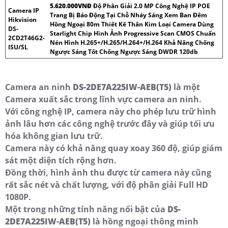
5.620.000VNÐ
Độ Phân Giải 2.0 MP Công Nghệ IP POE
Camera IP
Trang Bị Báo Động Tại Chỗ Nháy Sáng Xem Ban Đêm
Hikvision
Hồng Ngoại 80m Thiết Kế Thân Kim Loại Camera Dùng
DS-
Starlight Chip Hình Ảnh Progressive Scan CMOS Chuẩn
2CD2T46G2-
Nén Hình H.265+/H.265/H.264+/H.264 Khả Năng Chống
ISU/SL
Ngược Sáng Tốt Chống Ngược Sáng DWDR 120db
Camera an ninh
DS-2DE7A225IW-AEB(T5)
là một
Camera xuất sắc trong lĩnh vực camera an ninh.
Với công nghệ IP, camera này cho phép lưu trữ hình
ảnh lâu hơn các công nghệ trước đây và giúp tối ưu
hóa không gian lưu trữ.
Camera này có khả năng quay xoay 360 độ, giúp giám
sát một diện tích rộng hơn.
Đồng thời, hình ảnh thu được từ camera này cũng
rất sắc nét và chất lượng, với độ phân giải Full HD
1080P.
Một trong những tính năng nổi bật của
DS-
2DE7A225IW-AEB(T5)
là hồng ngoại thông minh