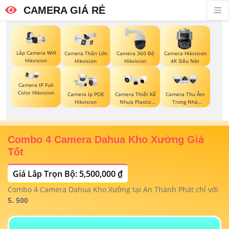
CAMERA GIÁ RẺ
Lắp Camera Wifi
Camera Thân Lớn
Camera 360 Độ
Camera Hikvision
Hikvision
Hikvision
Hikvision
4K Siêu Nét
Camera IP Full
Color Hikvision
Camera Ip POE
Camera Thiết Kế
Camera Thu Âm
Hikvision
Nhựa Plastic
Trong Nhà
Kbvision
Vantech
Combo 4 Camera Dahua Kho Xưởng Giá
T
Tốt
Giá Lắp Trọn Bộ: 5,500,000 ₫
T
1/
t
Combo 4 Camera Dahua Kho Xưởng tại An Thành Phát chỉ với
m
 4
5. 500