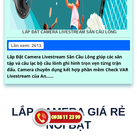
LẮP ĐẶT CAMERA LIVESTREAM SÂN CẦU LÔNG
Lần xem: 2613
Lắp Đặt Camera Livestream Sân Cầu Lông giúp các sân
tập và câu lạc bộ cầu lônh ghi hình trọn vẹn từng trận
đấu. Camera chuyên dụng kết hợp phần mềm Check VAR
Livestream của An......
LẮP CAMERA GIÁ RẺ
NỔI BẬT