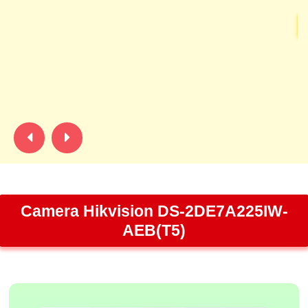
Ca
gi
hì
Ng
tố
Camera Hikvision DS-2DE7A225IW-
AEB(T5)