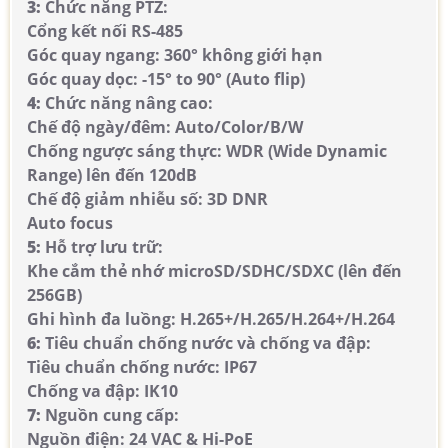
3:
Chức năng PTZ:
Cổng kết nối RS-485
Góc quay ngang: 360° không giới hạn
Góc quay dọc: -15° to 90° (Auto flip)
4:
Chức năng nâng cao:
Chế độ ngày/đêm: Auto/Color/B/W
Chống ngược sáng thực: WDR (Wide Dynamic
Range) lên đến 120dB
Chế độ giảm nhiễu số: 3D DNR
Auto focus
5:
Hỗ trợ lưu trữ:
Khe cắm thẻ nhớ microSD/SDHC/SDXC (lên đến
256GB)
Ghi hình đa luồng: H.265+/H.265/H.264+/H.264
6:
Tiêu chuẩn chống nước và chống va đập:
Tiêu chuẩn chống nước: IP67
Chống va đập: IK10
7:
Nguồn cung cấp:
Nguồn điện: 24 VAC & Hi-PoE