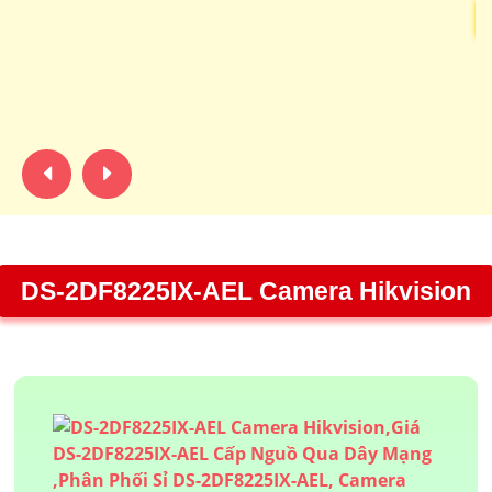
C
ch
xử
Hồ
DS-2DF8225IX-AEL Camera Hikvision