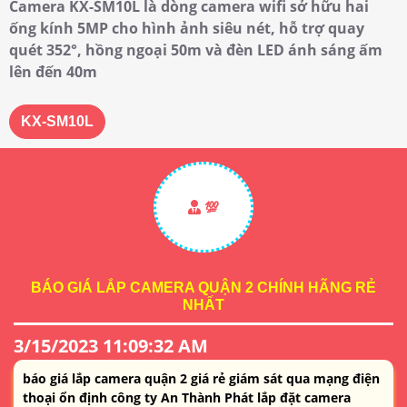
Camera KX-SM10L là dòng camera wifi sở hữu hai
ống kính 5MP cho hình ảnh siêu nét, hỗ trợ quay
quét 352°, hồng ngoại 50m và đèn LED ánh sáng ấm
lên đến 40m
KX-SM10L
💯
BÁO GIÁ LẮP CAMERA QUẬN 2 CHÍNH HÃNG RẺ
NHẤT
3/15/2023 11:09:32 AM
báo giá lắp camera quận 2 giá rẻ giám sát qua mạng điện
thoại ổn định công ty An Thành Phát lắp đặt camera