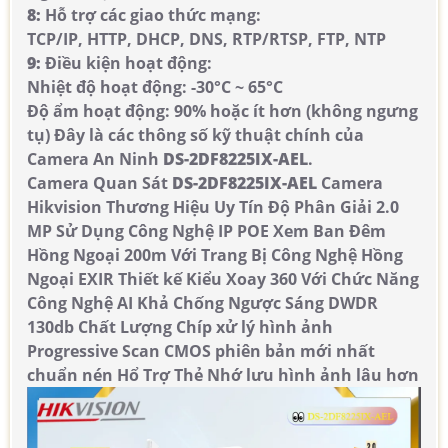
8:
Hỗ trợ các giao thức mạng:
TCP/IP, HTTP, DHCP, DNS, RTP/RTSP, FTP, NTP
9:
Điều kiện hoạt động:
Nhiệt độ hoạt động: -30°C ~ 65°C
Độ ẩm hoạt động: 90% hoặc ít hơn (không ngưng
tụ) Đây là các thông số kỹ thuật chính của
Camera An Ninh
DS-2DF8225IX-AEL
.
Camera Quan Sát
DS-2DF8225IX-AEL
Camera
Hikvision Thương Hiệu Uy Tín Độ Phân Giải 2.0
MP Sử Dụng Công Nghệ IP POE Xem Ban Đêm
Hồng Ngoại 200m Với Trang Bị Công Nghệ Hồng
Ngoại EXIR Thiết kế Kiểu Xoay 360 Với Chức Năng
Công Nghệ AI Khả Chống Ngược Sáng DWDR
130db Chất Lượng Chíp xử lý hình ảnh
Progressive Scan CMOS phiên bản mới nhất
chuẩn nén Hổ Trợ Thẻ Nhớ lưu hình ảnh lâu hơn