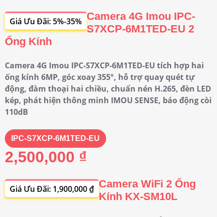
Camera 4G Imou IPC-
Giá Ưu Đãi: 5%-35%
S7XCP-6M1TED-EU 2
Ống Kính
Camera 4G Imou IPC-S7XCP-6M1TED-EU tích hợp hai
ống kính 6MP, góc xoay 355°, hỗ trợ quay quét tự
động, đàm thoại hai chiều, chuẩn nén H.265, đèn LED
kép, phát hiện thông minh IMOU SENSE, báo động còi
110dB
IPC-S7XCP-6M1TED-EU
2,500,000 ₫
Camera WiFi 2 Ống
Giá Ưu Đãi: 1,900,000 ₫
Kính KX-SM10L