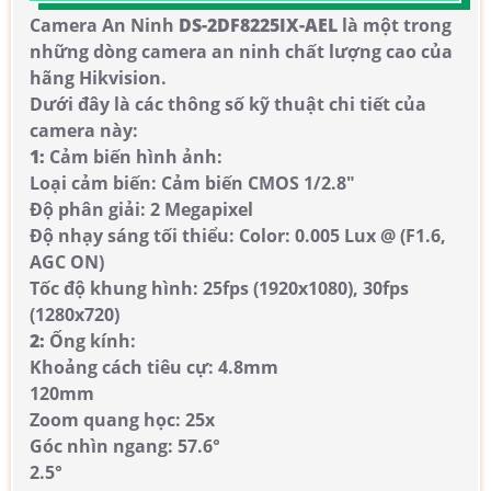
Camera An Ninh
DS-2DF8225IX-AEL
là một trong
những dòng camera an ninh chất lượng cao của
hãng Hikvision.
Dưới đây là các thông số kỹ thuật chi tiết của
camera này:
1:
Cảm biến hình ảnh:
Loại cảm biến: Cảm biến CMOS 1/2.8"
Độ phân giải: 2 Megapixel
Độ nhạy sáng tối thiểu: Color: 0.005 Lux @ (F1.6,
AGC ON)
Tốc độ khung hình: 25fps (1920x1080), 30fps
(1280x720)
2:
Ống kính:
Khoảng cách tiêu cự: 4.8mm
120mm
Zoom quang học: 25x
Góc nhìn ngang: 57.6°
2.5°