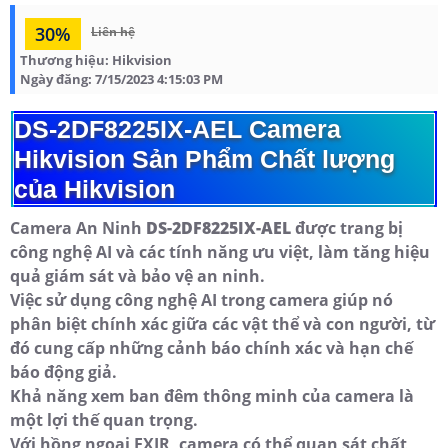
30%
Liên hệ
Thương hiệu:
Hikvision
Ngày đăng:
7/15/2023 4:15:03 PM
DS-2DF8225IX-AEL Camera
Hikvision Sản Phẩm Chất lượng
của Hikvision
Camera An Ninh
DS-2DF8225IX-AEL
được trang bị
công nghệ AI và các tính năng ưu việt, làm tăng hiệu
quả giám sát và bảo vệ an ninh.
Việc sử dụng công nghệ AI trong camera giúp nó
phân biệt chính xác giữa các vật thể và con người, từ
đó cung cấp những cảnh báo chính xác và hạn chế
báo động giả.
Khả năng xem ban đêm thông minh của camera là
một lợi thế quan trọng.
Với hồng ngoại EXIR, camera có thể quan sát chất