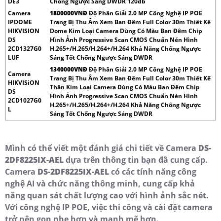
DE3
Chống Ngược Sáng DWDR 120db
Camera
1800000VNÐ
Độ Phân Giải 2.0 MP Công Nghệ IP POE
IPDOME
Trang Bị Thu Âm Xem Ban Đêm Full Color 30m Thiết Kế
HIKVISION
Dome Kim Loại Camera Dùng Có Màu Ban Đêm Chip
DS
Hình Ảnh Progressive Scan CMOS Chuẩn Nén Hình
2CD1327G0
H.265+/H.265/H.264+/H.264 Khả Năng Chống Ngược
LUF
Sáng Tốt Chống Ngược Sáng DWDR
1340000VNÐ
Độ Phân Giải 2.0 MP Công Nghệ IP POE
Camera
Trang Bị Thu Âm Xem Ban Đêm Full Color 30m Thiết Kế
HIKVISiON
Thân Kim Loại Camera Dùng Có Màu Ban Đêm Chip
DS
Hình Ảnh Progressive Scan CMOS Chuẩn Nén Hình
2CD1027G0
H.265+/H.265/H.264+/H.264 Khả Năng Chống Ngược
L
Sáng Tốt Chống Ngược Sáng DWDR
Mình có thể viết một đánh giá chi tiết về Camera
DS-
2DF8225IX-AEL
dựa trên thông tin bạn đã cung cấp.
Camera
DS-2DF8225IX-AEL
có các tính năng công
nghệ AI và chức năng thông minh, cung cấp khả
năng quan sát chất lượng cao với hình ảnh sắc nét.
Với công nghệ IP POE, việc thi công và cài đặt camera
trở nên gọn nhẹ hơn và mạnh mẽ hơn.