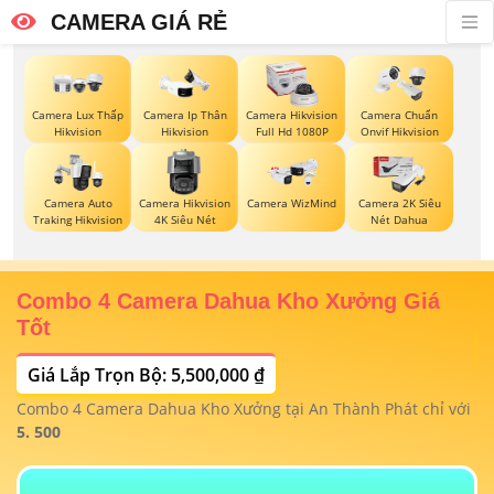
CAMERA GIÁ RẺ
Camera Lux Thấp
Camera Ip Thân
Camera Hikvision
Camera Chuẩn
Hikvision
Hikvision
Full Hd 1080P
Onvif Hikvision
Camera Auto
Camera Hikvision
Camera WizMind
Camera 2K Siêu
Traking Hikvision
4K Siêu Nét
Nét Dahua
Combo 4 Camera Dahua Kho Xưởng Giá
T
Tốt
Giá Lắp Trọn Bộ: 5,500,000 ₫
T
1/
t
Combo 4 Camera Dahua Kho Xưởng tại An Thành Phát chỉ với
m
 4
5. 500