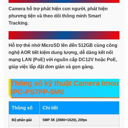
Camera hỗ trợ phát hiện con người, phát hiện
phương tiện và theo dõi thông minh Smart
Tracking.
Lưu trữ và kết nối tiện lợi
Hỗ trợ thẻ nhớ MicroSD lên đến 512GB cùng công
nghệ AOR tiết kiệm dung lượng, dễ dàng kết nối
mạng LAN (PoE) với nguồn cấp DC12V hoặc PoE,
giúp việc lắp đặt đơn giản và gọn gàng.
Thông số kỹ thuật Camera Imou
IPC-PS7FP-5M0
Thông số
Chi tiết
Độ phân giải
5MP 3K (2880×1620), 20fps