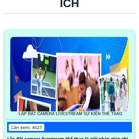
ÍCH
LẮP ĐẶT CAMERA LIVESTREAM SỰ KIỆN THỂ THAO
Lần xem: 4627
Lắp đặt camera livestream thể thao là giải pháp giúp ghi