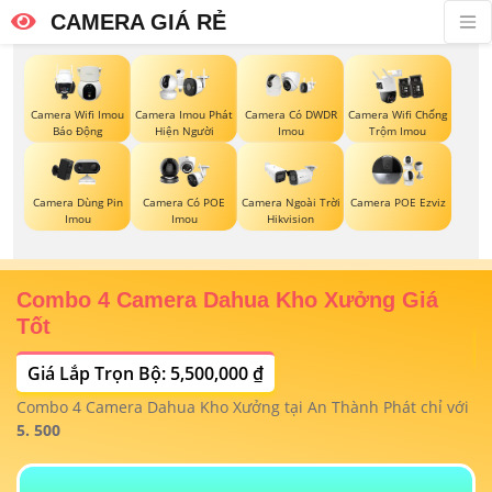
CAMERA GIÁ RẺ
Camera Wifi Imou
Camera Imou Phát
Camera Có DWDR
Camera Wifi Chống
Báo Động
Hiện Người
Imou
Trộm Imou
Camera Dùng Pin
Camera Có POE
Camera Ngoài Trời
Camera POE Ezviz
Imou
Imou
Hikvision
Combo 4 Camera Dahua Kho Xưởng Giá
T
Tốt
Giá Lắp Trọn Bộ: 5,500,000 ₫
T
1/
t
Combo 4 Camera Dahua Kho Xưởng tại An Thành Phát chỉ với
m
 4
5. 500