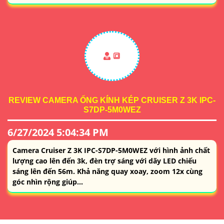
🔳
REVIEW CAMERA ỐNG KÍNH KÉP CRUISER Z 3K IPC-
S7DP-5M0WEZ
6/27/2024 5:04:34 PM
Camera Cruiser Z 3K IPC-S7DP-5M0WEZ với hình ảnh chất
lượng cao lên đến 3k, đèn trợ sáng với dãy LED chiếu
sáng lên đến 56m. Khả năng quay xoay, zoom 12x cùng
góc nhìn rộng giúp...