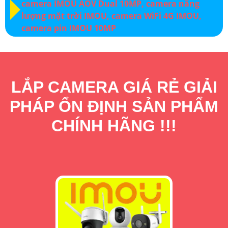
LẮP CAMERA GIÁ RẺ GIẢI
PHÁP ỔN ĐỊNH SẢN PHẨM
CHÍNH HÃNG !!!