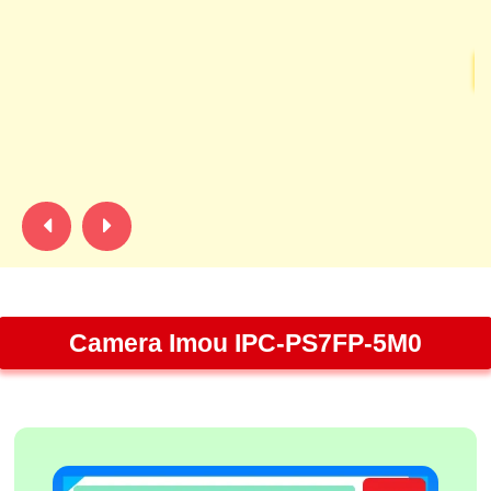
5
Ca
lư
nh
độ
Camera Imou IPC-PS7FP-5M0