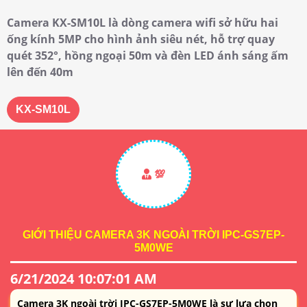
Camera KX-SM10L là dòng camera wifi sở hữu hai
ống kính 5MP cho hình ảnh siêu nét, hỗ trợ quay
quét 352°, hồng ngoại 50m và đèn LED ánh sáng ấm
lên đến 40m
KX-SM10L
💯
GIỚI THIỆU CAMERA 3K NGOÀI TRỜI IPC-GS7EP-
5M0WE
6/21/2024 10:07:01 AM
Camera 3K ngoài trời IPC-GS7EP-5M0WE là sự lựa chọn