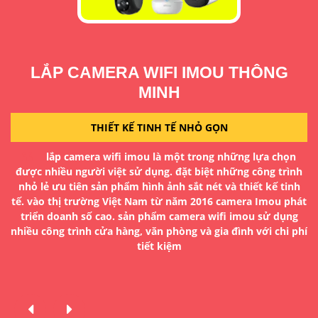
LẮP CAMERA WIFI IMOU THÔNG
MINH
THIẾT KẾ TINH TẾ NHỎ GỌN
a
D
lắp camera wifi imou là một trong những lựa chọn
H
được nhiều người việt sử dụng. đặt biệt những công trình
g
đ
nhỏ lẻ ưu tiên sản phẩm hình ảnh sắt nét và thiết kế tinh
tế. vào thị trường Việt Nam từ năm 2016 camera Imou phát
à
T
triển doanh số cao. sản phẩm camera wifi imou sử dụng
ua
nhiều công trình cửa hàng, văn phòng và gia đình với chi phí
n
tiết kiệm