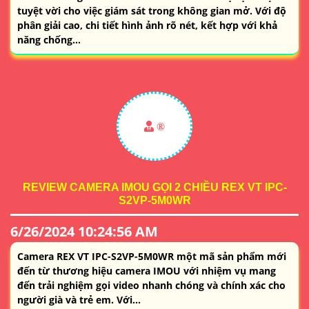
tuyệt vời cho việc giám sát trong không gian mở. Với độ
phân giải cao, chi tiết hình ảnh rõ nét, kết hợp với khả
năng chống...
®️
REVIEW CAMERA IMOU GỌI 2 CHIỀU REX VT IPC-
S2VP-5M0WR
6/26/2024 10:24:56 AM
Camera REX VT IPC-S2VP-5M0WR một mã sản phẩm mới
đến từ thương hiệu camera IMOU với nhiệm vụ mang
đến trải nghiệm gọi video nhanh chóng và chính xác cho
người già và trẻ em. Với...