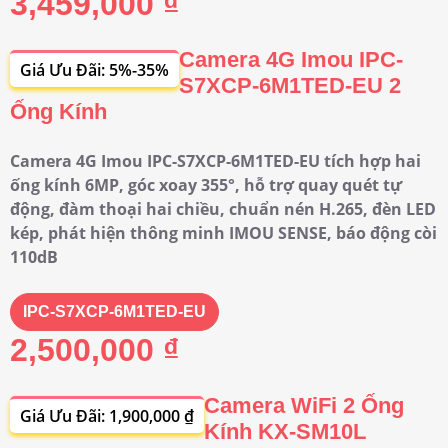
3,459,000 ₫
Camera 4G Imou IPC-
Giá Ưu Đãi: 5%-35%
S7XCP-6M1TED-EU 2
Ống Kính
Camera 4G Imou IPC-S7XCP-6M1TED-EU tích hợp hai
ống kính 6MP, góc xoay 355°, hỗ trợ quay quét tự
động, đàm thoại hai chiều, chuẩn nén H.265, đèn LED
kép, phát hiện thông minh IMOU SENSE, báo động còi
110dB
IPC-S7XCP-6M1TED-EU
2,500,000 ₫
Camera WiFi 2 Ống
Giá Ưu Đãi: 1,900,000 ₫
Kính KX-SM10L