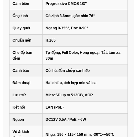
Cảm biến
Progressive CMOS 1/3”
Ống kính
Cố định 3.6mm, góc nhìn 76°
Quay quét
Ngang 0-355°, Dọc 0-90°
Chuẩn nén
H.265
Chế độ ban
Tự động, Full Color, Hồng ngoại, Tắt, tầm xa
đêm
30m
Cảnh báo
Còi hú, đèn chớp xanh đỏ
Đàm thoại
Hai chiều, tích hợp mic và loa
Lưu trữ
MicroSD up to 512GB, AOR
Kết nối
LAN (PoE)
Nguồn
DC12V 0.5A / PoE, <6W
Vỏ & kích
Nhựa, 196 × 115× 159 mm, -30℃~+50℃