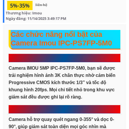
5%-35%
liên hệ
Thương hiệu:
Imou
Ngày đăng:
11/14/2025 3:49:17 PM
Các chức năng nổi bật của
Camera Imou IPC-PS7FP-5M0
Chất lượng hình ảnh 5MP sắc nét
Camera IMOU 5MP IPC-PS7FP-5M0
, bạn sẽ được
trải nghiệm hình ảnh 3K chân thực nhờ cảm biến
Progressive CMOS kích thước 1/3” và tốc độ
khung hình 20fps. Mọi chi tiết nhỏ trong khu vực
giám sát đều được ghi lại rõ ràng.
Quay quét linh hoạt 360 độ
Camera hỗ trợ quay quét ngang 0-355° và dọc 0-
90°, giúp giám sát toàn diện mọi góc nhìn mà