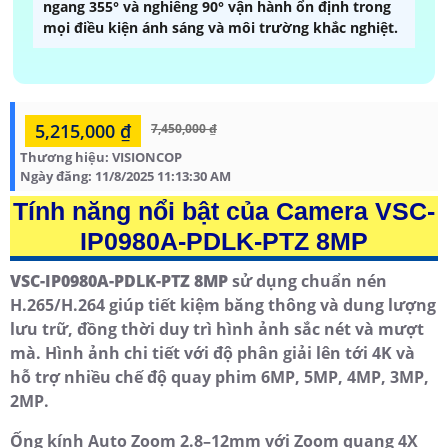
ngang 355° và nghiêng 90° vận hành ổn định trong
mọi điều kiện ánh sáng và môi trường khắc nghiệt.
5,215,000 ₫
7,450,000 ₫
Thương hiệu:
VISIONCOP
Ngày đăng:
11/8/2025 11:13:30 AM
Tính năng nổi bật của Camera VSC-
IP0980A-PDLK-PTZ 8MP
VSC-IP0980A-PDLK-PTZ 8MP
sử dụng chuẩn nén
H.265/H.264 giúp tiết kiệm băng thông và dung lượng
lưu trữ, đồng thời duy trì hình ảnh sắc nét và mượt
mà. Hình ảnh chi tiết với độ phân giải lên tới 4K và
hỗ trợ nhiều chế độ quay phim 6MP, 5MP, 4MP, 3MP,
2MP.
Ống kính Auto Zoom 2.8–12mm với Zoom quang 4X