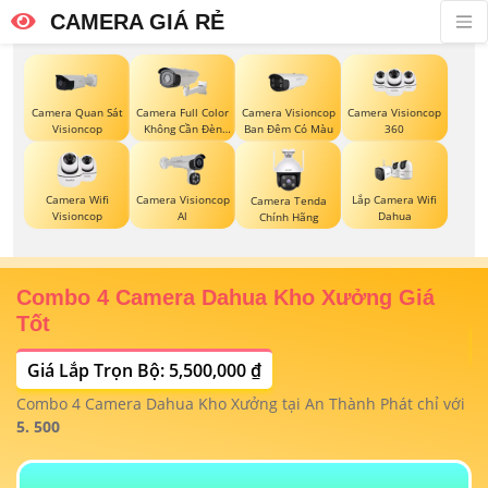
CAMERA GIÁ RẺ
Camera Quan Sát
Camera Full Color
Camera Visioncop
Camera Visioncop
Visioncop
Không Cần Đèn
Ban Đêm Có Màu
360
VisionCop
Camera Wifi
Camera Visioncop
Lắp Camera Wifi
Camera Tenda
Visioncop
Al
Dahua
Chính Hãng
Combo 4 Camera Dahua Kho Xưởng Giá
T
Tốt
Giá Lắp Trọn Bộ: 5,500,000 ₫
T
1/
t
Combo 4 Camera Dahua Kho Xưởng tại An Thành Phát chỉ với
m
 4
5. 500