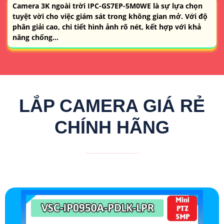
Camera 3K ngoài trời IPC-GS7EP-5M0WE là sự lựa chọn
tuyệt vời cho việc giám sát trong không gian mở. Với độ
phân giải cao, chi tiết hình ảnh rõ nét, kết hợp với khả
năng chống...
LẮP CAMERA GIÁ RẺ
CHÍNH HÃNG