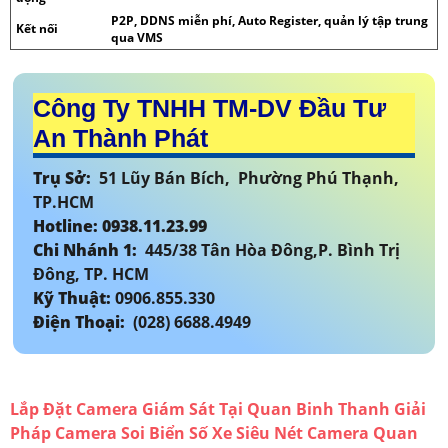
P2P, DDNS miễn phí, Auto Register, quản lý tập trung
Kết nối
qua VMS
Công Ty TNHH TM-DV Đầu Tư
An Thành Phát
Trụ Sở:
51 Lũy Bán Bích, Phường Phú Thạnh,
TP.HCM
Hotline: 0938.11.23.99
Chi Nhánh 1:
445/38 Tân Hòa Đông,P. Bình Trị
Đông, TP. HCM
Kỹ Thuật:
0906.855.330
Điện Thoại:
(028) 6688.4949
Lắp Đặt Camera Giám Sát Tại Quan Binh Thanh
Giải
Pháp Camera Soi Biển Số Xe Siêu Nét
Camera Quan