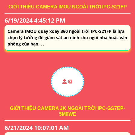
GIỚI THIỆU CAMERA IMOU NGOÀI TRỜI IPC-S21FP
6/19/2024 4:45:12 PM
Camera IMOU quay xoay 360 ngoài trời IPC-S21FP là lựa
chọn lý tưởng để giám sát an ninh cho ngôi nhà hoặc văn
phòng của bạn. . .
🔳
GIỚI THIỆU CAMERA 3K NGOÀI TRỜI IPC-GS7EP-
5M0WE
6/21/2024 10:07:01 AM