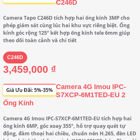
C246D
Camera Tapo C246D tích hợp hai ống kính 3MP cho
phép giám sát cùng lúc hai khu vực riêng biệt. Ống
kính góc rộng 125° kết hợp ống kính tele 6mm giúp
theo dõi toàn cảnh và chi tiết
C246D
3,459,000 ₫
Camera 4G Imou IPC-
Giá Ưu Đãi: 5%-35%
S7XCP-6M1TED-EU 2
Ống Kính
Camera 4G Imou IPC-S7XCP-6M1TED-EU tích hợp hai
ống kính 6MP, góc xoay 355°, hỗ trợ quay quét tự
động, đàm thoại hai chiều, chuẩn nén H.265, đèn LED