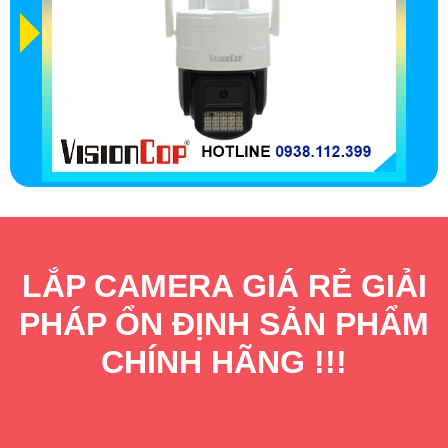
LẮP CAMERA GIÁ RẺ GIẢI
PHÁP ỔN ĐỊNH SẢN PHẨM
CHÍNH HÃNG !!!