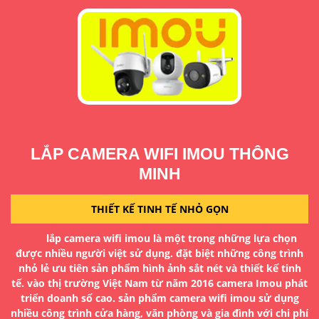
LẮP CAMERA WIFI IMOU THÔNG
MINH
THIẾT KẾ TINH TẾ NHỎ GỌN
a
D
lắp camera wifi imou là một trong những lựa chọn
H
được nhiều người việt sử dụng. đặt biệt những công trình
g
đ
nhỏ lẻ ưu tiên sản phẩm hình ảnh sắt nét và thiết kế tinh
tế. vào thị trường Việt Nam từ năm 2016 camera Imou phát
à
T
triển doanh số cao. sản phẩm camera wifi imou sử dụng
ua
nhiều công trình cửa hàng, văn phòng và gia đình với chi phí