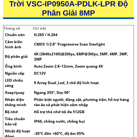
Trời VSC-IP0950A-PDLK-LPR Độ
Phân Giải 8MP
Thông số
Chi tiết
Chuẩn nén
H.265 / H.264
Cảm biến
CMOS 1/2.8" Progressive Scan Starlight
hình ảnh
4K (3840x2160)@20fps, 6MP@30fps, 5MP, 4MP, 3MP,
Độ phân giải
2MP
Ống kính
Auto Zoom 2.8–12mm, Zoom quang 4X
Nguồn cấp
DC12V
LED chiếu
9 Array Dual_Led, 3 chế độ linh hoạt
sáng
Xoay/quay
Ngang 355°, Dọc 90°
Nhận diện
Phân biệt người, động vật, phương tiện; hỗ trợ hàng
thông minh
rào ảo và phát hiện xâm nhập
Bộ nhớ
Hỗ trợ thẻ nhớ tối đa 512GB
Tiêu chuẩn
IP66, chống nước, chống bụi
bảo vệ
Nhiệt độ hoạt
-30°C đến +60°C, độ ẩm 95%
động