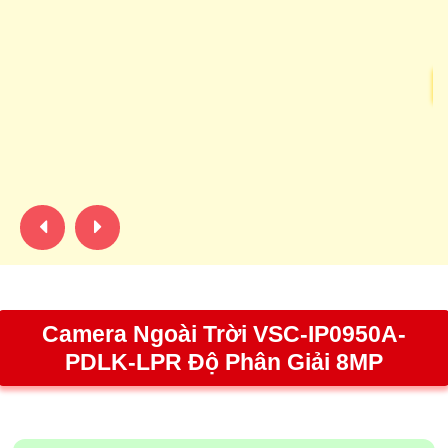
K
Â
Th
mộ
2.
th
Camera Ngoài Trời VSC-IP0950A-
PDLK-LPR Độ Phân Giải 8MP