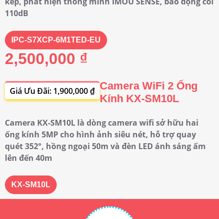
kép, phát hiện thông minh IMOU SENSE, báo động còi
110dB
IPC-S7XCP-6M1TED-EU
2,500,000 ₫
Camera WiFi 2 Ống
Giá Ưu Đãi: 1,900,000 ₫
Kính KX-SM10L
Camera KX-SM10L là dòng camera wifi sở hữu hai
ống kính 5MP cho hình ảnh siêu nét, hỗ trợ quay
quét 352°, hồng ngoại 50m và đèn LED ánh sáng ấm
lên đến 40m
KX-SM10L