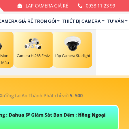
LAP CAMERA GIÁ RẺ
0938 11 23 99
CAMERA GIÁ RẺ TRỌN GÓI
THIẾT BỊ CAMERA
TƯ VẤN
ision
Camera H.265 Ezviz
Lắp Camera Starlight
ó Màu
ưởng tại An Thành Phát chỉ với
5. 500
T
ng :
Dahua
💯 GIám Sát Ban Đêm :
Hồng Ngoại
Đ