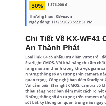
30%
1,376,000 ₫
Thương hiệu:
KBvision
Ngày đăng:
11/25/2023 5:23:31 PM
Chi Tiết Về KX-WF41 
An Thành Phát
Loại link_04 có nhiều ưu điểm vượt trội, 
Starlight CMOS. Với khả năng thu âm chất 
ràng mọi âm thanh trong khu vực giám sá
Những thông số ấn tượng trên camera này r
quan trọng. Công nghệ ban đêm Starlight
Với cảm biến Starlight CMOS, camera có kh
thiếu sáng hoặc ban đêm một cách rõ nét và
Những thông số ấn tượng trên camera này
sót bất kỳ thông tin quan trọng nào ngay