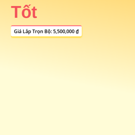
Tốt
i
Giá Lắp Trọn Bộ: 5,500,000 ₫