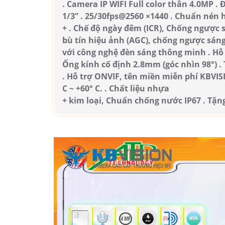
. Camera IP WIFI Full color thân 4.0MP 
1/3” . 25/30fps@2560 ×1440 . Chuẩn nén
+ . Chế độ ngày đêm (ICR), Chống ngược
bù tín hiệu ảnh (AGC), chống ngược sán
với công nghệ đèn sáng thông minh . Hỗ 
Ống kính cố định 2.8mm (góc nhìn 98°) .
. Hỗ trợ ONVIF, tên miền miễn phí KBVIS
C ~ +60° C. . Chất liệu nhựa
+ kim loại, Chuẩn chống nước IP67 . Tặ