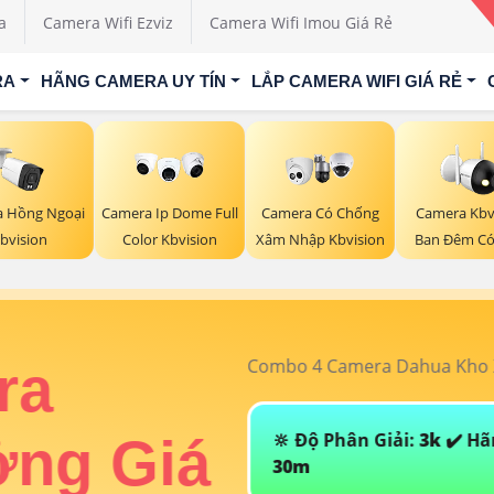
a
Camera Wifi Ezviz
Camera Wifi Imou Giá Rẻ
RA
HÃNG CAMERA UY TÍN
LẮP CAMERA WIFI GIÁ RẺ
 Hồng Ngoại
Camera Ip Dome Full
Camera Có Chống
Camera Kbv
bvision
Color Kbvision
Xâm Nhập Kbvision
Ban Đêm C
Combo 4 Camera Dahua Kho X
ra
🔆 Độ Phân Giải:
3k
✔️ Hã
ởng Giá
30m