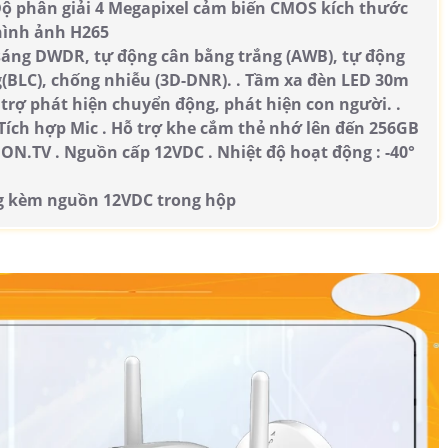
. Độ phân giải 4 Megapixel cảm biến CMOS kích thước
 hình ảnh H265
 sáng DWDR, tự động cân bằng trắng (AWB), tự động
g(BLC), chống nhiễu (3D-DNR). . Tầm xa đèn LED 30m
trợ phát hiện chuyển động, phát hiện con người. .
 Tích hợp Mic . Hỗ trợ khe cắm thẻ nhớ lên đến 256GB
ION.TV . Nguồn cấp 12VDC . Nhiệt độ hoạt động : -40°
ng kèm nguồn 12VDC trong hộp