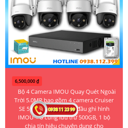
6,500,000 ₫
Bộ 4 Camera IMOU Quay Quét Ngoài
Trời 5.0MP bao gồm 4 camera Cruiser
SE 5.0MP ngoài trời, 1 đầu ghi hình
IMOU + ổ cứng lưu trữ 500GB, 1 bộ
chia tín hiệu chuyên dụng cho