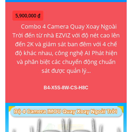
5,900,000 ₫
Combo 4 Camera Quay Xoay Ngoài
Trời đến từ nhà EZVIZ với độ nét cao lên
đến 2K và giám sát ban đêm với 4 chế
độ khác nhau, công nghệ AI Phát hiện
và phân biệt các chuyển động chuẩn
sát được quản lý...
B4-X5S-8W-CS-H8C