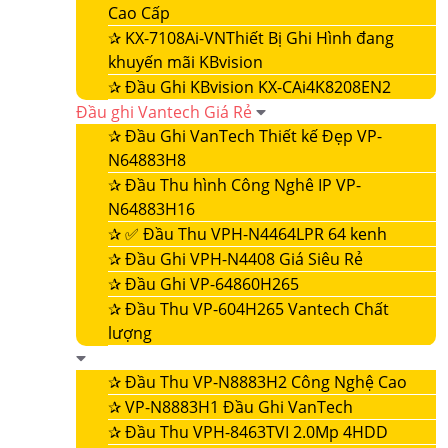
Cao Cấp
✰
KX-7108Ai-VNThiết Bị Ghi Hình đang
khuyến mãi KBvision
✰
Đầu Ghi KBvision KX-CAi4K8208EN2
Đầu ghi Vantech Giá Rẻ
✰
Đầu Ghi VanTech Thiết kế Đẹp VP-
N64883H8
✰
Đầu Thu hình Công Nghê IP VP-
N64883H16
✰
✅ Đầu Thu VPH-N4464LPR 64 kenh
✰
Đầu Ghi VPH-N4408 Giá Siêu Rẻ
✰
Đầu Ghi VP-64860H265
✰
Đầu Thu VP-604H265 Vantech Chất
lượng
✰
Đầu Thu VP-N8883H2 Công Nghệ Cao
✰
VP-N8883H1 Đầu Ghi VanTech
✰
Đầu Thu VPH-8463TVI 2.0Mp 4HDD