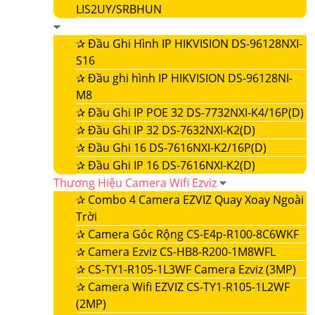
LIS2UY/SRBHUN
✰
Đầu Ghi Hình IP HIKVISION DS-96128NXI-
S16
✰
Đầu ghi hình IP HIKVISION DS-96128NI-
M8
✰
Đầu Ghi IP POE 32 DS-7732NXI-K4/16P(D)
✰
Đầu Ghi IP 32 DS-7632NXI-K2(D)
✰
Đầu Ghi 16 DS-7616NXI-K2/16P(D)
✰
Đầu Ghi IP 16 DS-7616NXI-K2(D)
Thương Hiệu Camera Wifi Ezviz
✰
Combo 4 Camera EZVIZ Quay Xoay Ngoài
Trời
✰
Camera Góc Rộng CS-E4p-R100-8C6WKF
✰
Camera Ezviz CS-HB8-R200-1M8WFL
✰
CS-TY1-R105-1L3WF Camera Ezviz (3MP)
✰
Camera Wifi EZVIZ CS-TY1-R105-1L2WF
(2MP)