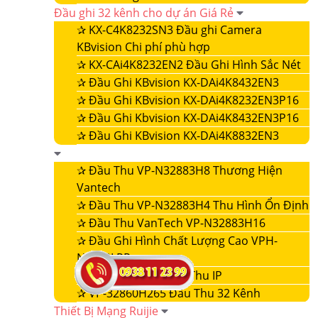
Đầu ghi 32 kênh cho dự án Giá Rẻ
✰
KX-C4K8232SN3 Đầu ghi Camera
KBvision Chi phí phù hợp
✰
KX-CAi4K8232EN2 Đầu Ghi Hình Sắc Nét
✰
Đầu Ghi KBvision KX-DAi4K8432EN3
✰
Đầu Ghi KBvision KX-DAi4K8232EN3P16
✰
Đầu Ghi Kbvision KX-DAi4K8432EN3P16
✰
Đầu Ghi KBvision KX-DAi4K8832EN3
✰
Đầu Thu VP-N32883H8 Thương Hiện
Vantech
✰
Đầu Thu VP-N32883H4 Thu Hình Ổn Định
✰
Đầu Thu VanTech VP-N32883H16
✰
Đầu Ghi Hình Chất Lượng Cao VPH-
N4432LPR
✰
VP-32860NVR Đầu Thu IP
✰
VP-32860H265 Đầu Thu 32 Kênh
Thiết Bị Mạng Ruijie