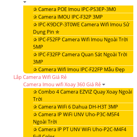
✰
Camera POE Imou IPC-PS3EP-3M0
✰
Camera IMOU IPC-F32P 3MP
✰
IPC-K9DCP-3T0WE Camera Wifi Imou Sử
Dụng Pin ✮
✰
IPC-F52FP Camera Wifi Imou Ngoài Trời
5MP
✰
IPC-F32FP Camera Quan Sát Ngoài Trời
3MP
✰
Camera Wifi Imou IPC-F22FP Mẫu Đẹp
Lắp Camera Wifi Giá Rẻ
Camera Imou wifi Xoay 360 Giá Rẻ
✰
Combo 4 Camera EZVIZ Quay Xoay Ngoài
Trời
✰
Camera WiFi 6 Dahua DH-H3T 3MP
✰
Camera IP WiFi UNV Uho-P3C-M5F4
Ngoài Trời
✰
Camera IP PT UNV WiFi Uho-P2C-M4F4
Full Color