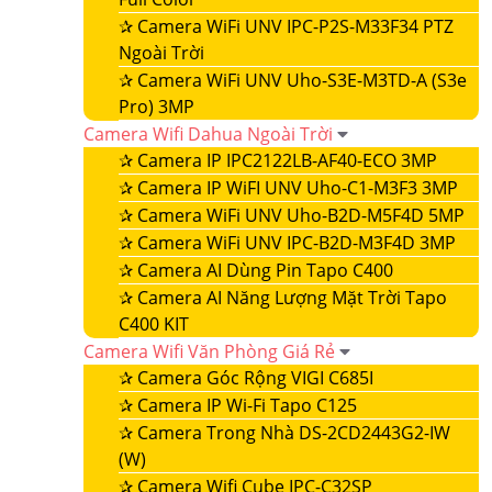
✰
Camera WiFi UNV IPC-P2S-M33F34 PTZ
Ngoài Trời
✰
Camera WiFi UNV Uho-S3E-M3TD-A (S3e
Pro) 3MP
Camera Wifi Dahua Ngoài Trời
✰
Camera IP IPC2122LB-AF40-ECO 3MP
✰
Camera IP WiFI UNV Uho-C1-M3F3 3MP
✰
Camera WiFi UNV Uho-B2D-M5F4D 5MP
✰
Camera WiFi UNV IPC-B2D-M3F4D 3MP
✰
Camera AI Dùng Pin Tapo C400
✰
Camera AI Năng Lượng Mặt Trời Tapo
C400 KIT
Camera Wifi Văn Phòng Giá Rẻ
✰
Camera Góc Rộng VIGI C685I
✰
Camera IP Wi-Fi Tapo C125
✰
Camera Trong Nhà DS-2CD2443G2-IW
(W)
✰
Camera Wifi Cube IPC-C32SP