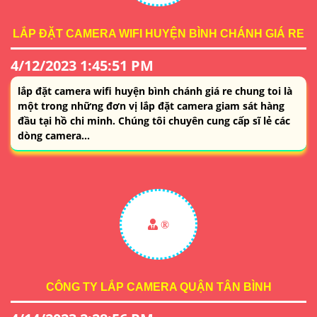
LẮP ĐẶT CAMERA WIFI HUYỆN BÌNH CHÁNH GIÁ RE
4/12/2023 1:45:51 PM
lắp đặt camera wifi huyện bình chánh giá re chung toi là
một trong những đơn vị lắp đặt camera giam sát hàng
đầu tại hồ chi minh. Chúng tôi chuyên cung cấp sĩ lẻ các
dòng camera...
®️
CÔNG TY LẮP CAMERA QUẬN TÂN BÌNH