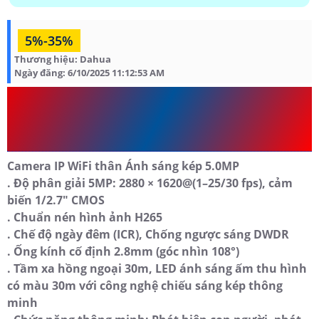
5%-35%
Thương hiệu:
Dahua
Ngày đăng:
6/10/2025 11:12:53 AM
NHỮNG THÔNG SỐ CHÍNH
CAMERA DH-IPC-HDW1539DA-
SAW-IL
Camera IP WiFi thân Ánh sáng kép 5.0MP
. Độ phân giải 5MP: 2880 × 1620@(1–25/30 fps), cảm
biến 1/2.7″ CMOS
. Chuẩn nén hình ảnh H265
. Chế độ ngày đêm (ICR), Chống ngược sáng DWDR
. Ống kính cố định 2.8mm (góc nhìn 108°)
. Tầm xa hồng ngoại 30m, LED ánh sáng ấm thu hình
có màu 30m với công nghệ chiếu sáng kép thông
minh