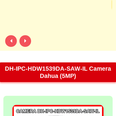
C
gi
th
RJ
DH-IPC-HDW1539DA-SAW-IL Camera
Dahua (5MP)