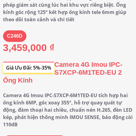
phép giám sát cùng lúc hai khu vực riêng biệt. Ống
kính góc rộng 125° kết hợp ống kính tele 6mm giúp
theo dõi toàn cảnh và chi tiết
C246D
3,459,000 ₫
Camera 4G Imou IPC-
Giá Ưu Đãi: 5%-35%
S7XCP-6M1TED-EU 2
Ống Kính
Camera 4G Imou IPC-S7XCP-6M1TED-EU tích hợp hai
ống kính 6MP, góc xoay 355°, hỗ trợ quay quét tự
động, đàm thoại hai chiều, chuẩn nén H.265, đèn LED
kép, phát hiện thông minh IMOU SENSE, báo động còi
110dB