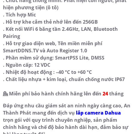
. Chức năng thông minh: Phát hiện con người, phát
hiện phương tiện (ô tô)
. Tích hợp Mic
. Hỗ trợ khe cắm thẻ nhớ lên đến 256GB
. Kết nối WiFi 6 băng tần 2.4GHz, LAN, Bluetooth
Pairing
. Hỗ trợ giao diện web, Tên miền miễn phí
SmartDDNS.TV và Auto Register 1.0
. Phần mềm sử dụng: SmartPSS Lite, DMSS
. Nguồn cấp: 12 VDC
. Nhiệt độ hoạt động : –40 °C to +60 °C
. Chất liệu nhựa + kim loại, chuẩn chống nước IP67
💁 Miễn phí bảo hành chính hãng lên đến
24
tháng
Đáp ứng nhu cầu giám sát an ninh ngày càng cao, An
Thành Phát mang đến dịch vụ
lắp camera Dahua
trọn gói với quy trình chuyên nghiệp, sản phẩm
chính hãng và chế độ bảo hành dài hạn, đảm bảo sự