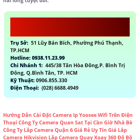
hài lòng tuyệt đối.
Công Ty TNHH TM-DV Đầu Tư
An Thành Phát
Trụ Sở:
51 Lũy Bán Bích, Phường Phú Thạnh,
TP.HCM
Hotline: 0938.11.23.99
Chi Nhánh 1:
445/38 Tân Hòa Đông,P. Bình Trị
Đông, Q.Bình Tân, TP. HCM
Kỹ Thuật:
0906.855.330
Điện Thoại:
(028) 6688.4949
Hướng Dẫn Cài Đặt Camera Ip Yoosee Wifi Trên Điện
Thoại
Công Ty Camera Quan Sat Tại Cần Giờ Nhà Bè
Công Ty Lắp Camera Quận 6 Giá Rẻ Uy Tín
Giá Lắp
Camera Hikvision
Lắp Camera Quay Xoay 360 Độ
Bộ