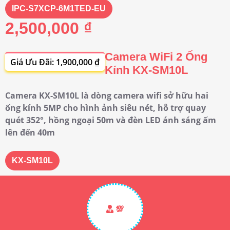
IPC-S7XCP-6M1TED-EU
2,500,000 ₫
Camera WiFi 2 Ống
Giá Ưu Đãi: 1,900,000 ₫
Kính KX-SM10L
Camera KX-SM10L là dòng camera wifi sở hữu hai
ống kính 5MP cho hình ảnh siêu nét, hỗ trợ quay
quét 352°, hồng ngoại 50m và đèn LED ánh sáng ấm
lên đến 40m
KX-SM10L
💯