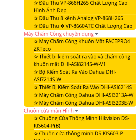
✰
Đầu Thu VP-868H265 Chất Lượng Cao
Hình Ảnh Đẹp
✰
Đầu Thu 8 kênh Analog VP-868H265
✰
Đầu Thu ✲ VP-8660ATC Chất Lượng Cao
Máy Chấm Công chuyên dụng
✰
Máy Chấm Công Khuôn Mặt FACEPRO4
ZKTeco
✰
Thiết bị kiểm soát ra vào và chấm công
khuôn mặt DHI-ASI8214S-W-V1
✰
Bộ Kiểm Soát Ra Vào Dahua DHI-
ASI7214S-W
✰
Thiết Bị Kiểm Soát Ra Vào DHI-ASI6214S
✰
Máy Chấm Công Dahua DHI-ASI3213A-W
✰
Máy Chấm Công Dahua DHI-ASI3203E-W
Chuôn cửa màn Hình
✰
Chuông Cửa Thông Minh Hikvision DS-
KIS604-P(B)
✰
Chuôn cửa thông minh DS-KIS603-P