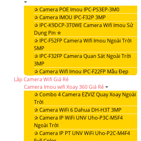
✰
Camera POE Imou IPC-PS3EP-3M0
✰
Camera IMOU IPC-F32P 3MP
✰
IPC-K9DCP-3T0WE Camera Wifi Imou Sử
Dụng Pin ✮
✰
IPC-F52FP Camera Wifi Imou Ngoài Trời
5MP
✰
IPC-F32FP Camera Quan Sát Ngoài Trời
3MP
✰
Camera Wifi Imou IPC-F22FP Mẫu Đẹp
Lắp Camera Wifi Giá Rẻ
Camera Imou wifi Xoay 360 Giá Rẻ
✰
Combo 4 Camera EZVIZ Quay Xoay Ngoài
Trời
✰
Camera WiFi 6 Dahua DH-H3T 3MP
✰
Camera IP WiFi UNV Uho-P3C-M5F4
Ngoài Trời
✰
Camera IP PT UNV WiFi Uho-P2C-M4F4
Full Color