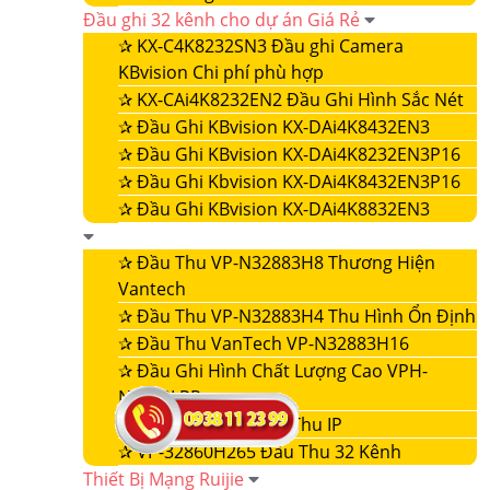
Đầu ghi 32 kênh cho dự án Giá Rẻ
✰
KX-C4K8232SN3 Đầu ghi Camera
KBvision Chi phí phù hợp
✰
KX-CAi4K8232EN2 Đầu Ghi Hình Sắc Nét
✰
Đầu Ghi KBvision KX-DAi4K8432EN3
✰
Đầu Ghi KBvision KX-DAi4K8232EN3P16
✰
Đầu Ghi Kbvision KX-DAi4K8432EN3P16
✰
Đầu Ghi KBvision KX-DAi4K8832EN3
✰
Đầu Thu VP-N32883H8 Thương Hiện
Vantech
✰
Đầu Thu VP-N32883H4 Thu Hình Ổn Định
✰
Đầu Thu VanTech VP-N32883H16
✰
Đầu Ghi Hình Chất Lượng Cao VPH-
N4432LPR
✰
VP-32860NVR Đầu Thu IP
✰
VP-32860H265 Đầu Thu 32 Kênh
Thiết Bị Mạng Ruijie