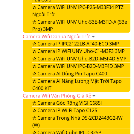
✰
Camera WiFi UNV IPC-P2S-M33F34 PTZ
Ngoài Trời
✰
Camera WiFi UNV Uho-S3E-M3TD-A (S3e
Pro) 3MP
Camera Wifi Dahua Ngoài Trời
✰
Camera IP IPC2122LB-AF40-ECO 3MP
✰
Camera IP WiFI UNV Uho-C1-M3F3 3MP
✰
Camera WiFi UNV Uho-B2D-M5F4D 5MP
✰
Camera WiFi UNV IPC-B2D-M3F4D 3MP
✰
Camera AI Dùng Pin Tapo C400
✰
Camera AI Năng Lượng Mặt Trời Tapo
C400 KIT
Camera Wifi Văn Phòng Giá Rẻ
✰
Camera Góc Rộng VIGI C685I
✰
Camera IP Wi-Fi Tapo C125
✰
Camera Trong Nhà DS-2CD2443G2-IW
(W)
✰
Camera Wifi Cube IPC-C32SP