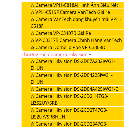
✰
Camera VPH-C818AI Hình Ảnh Siêu Nét
✰
VPH-C519F Camera VanTech Giá rẻ
✰
Camera VanTech đang khuyến mãi VPH-
C518F
✰
Camera VP-C3407B Giá Rẻ
✰
VP-C3317B Camera Chính Hãng VanTech
✰
Camera Dome Ip Poe VP-C3308D
Thương Hiệu Camera Hikvision
✰
Camera Hikvision DS-2DE7A232IWG1-
EHUN
✰
Camera Hikvision DS-2DE4225IWG1-
EHUN
✰
Camera Hikvision DS-2DE4A425IWG1-E
✰
Camera Hikvision DS-2CD2H47G3-
LIZS2UY/SRB
✰
Camera Hikvision DS-2CD2T47G3-
LIS2UY/SRBHUN
✰
Camera Hikvision DS-2CD2347G3-