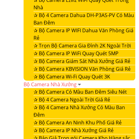
✰
Bộ Camera Ezviz WiFi Quay Quét Trong
Nhà
✰
Bộ 4 Camera Dahua DH-P3AS-PV Có Màu
Ban Đêm
✰
Bộ Camera IP WIFI Dahua Văn Phòng Giá
Rẻ
✰
Trọn Bộ Camera Gia Đình 2K Ngoài Trời
✰
Bộ Camera IP WiFi Quay Quét 5MP
✰
Bộ Camera Giám Sát Nhà Xưởng Giá Rẻ
✰
Bộ Camera KBVISION Văn Phòng Giá Rẻ
✰
Bộ Camera Wi-Fi Quay Quét 3K
Bộ Camera Nhà Xưởng
✰
Bộ Camera Có Màu Ban Đêm Siêu Nét
✰
Bộ 4 Camera Ngoài Trời Giá Rẻ
✰
Bộ 4 Camera Nhà Xưởng Có Màu Ban
Đêm
✰
Bộ Camera An Ninh Khu Phố Giá Rẻ
✰
Bộ Camera IP Nhà Xưởng Giá Rẻ
✰
Báo Giá Trọn gói Camera Kho Hàng sắc