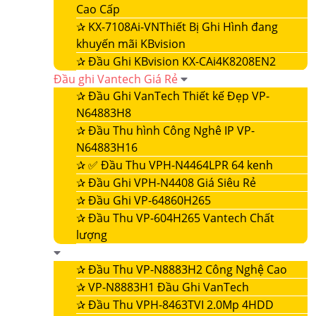
Cao Cấp
✰
KX-7108Ai-VNThiết Bị Ghi Hình đang
khuyến mãi KBvision
✰
Đầu Ghi KBvision KX-CAi4K8208EN2
Đầu ghi Vantech Giá Rẻ
✰
Đầu Ghi VanTech Thiết kế Đẹp VP-
N64883H8
✰
Đầu Thu hình Công Nghê IP VP-
N64883H16
✰
✅ Đầu Thu VPH-N4464LPR 64 kenh
✰
Đầu Ghi VPH-N4408 Giá Siêu Rẻ
✰
Đầu Ghi VP-64860H265
✰
Đầu Thu VP-604H265 Vantech Chất
lượng
✰
Đầu Thu VP-N8883H2 Công Nghệ Cao
✰
VP-N8883H1 Đầu Ghi VanTech
✰
Đầu Thu VPH-8463TVI 2.0Mp 4HDD