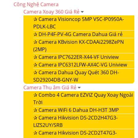
Công Nghệ Camera
Camera Xoay 360 Giá Rẻ
✰
Camera Visioncop 5MP VSC-IP0950A-
PDLK-LBC
✰
DH-P4F-PV-4G Camera Dahua Giá rẻ
✰
Camera KBvision KX-CDAAi2298ZePN
(2MP)
✰
Camera IPC7622ER-X44-VF Uniview
✰
Camera IPC6312LFW-AX4C-VG Uniview
✰
Camera Dahua Quay Quét 360 DH-
SD29204DB-GNY-W
Camera Thu âm Giá Rẻ
✰
Combo 4 Camera EZVIZ Quay Xoay Ngoài
Trời
✰
Camera WiFi 6 Dahua DH-H3T 3MP
✰
Camera Hikvision DS-2CD2H47G3-
LIZS2UY/SRB
✰
Camera Hikvision DS-2CD2T47G3-