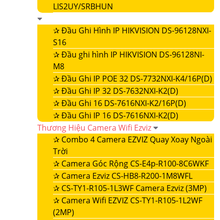
LIS2UY/SRBHUN
✰
Đầu Ghi Hình IP HIKVISION DS-96128NXI-
S16
✰
Đầu ghi hình IP HIKVISION DS-96128NI-
M8
✰
Đầu Ghi IP POE 32 DS-7732NXI-K4/16P(D)
✰
Đầu Ghi IP 32 DS-7632NXI-K2(D)
✰
Đầu Ghi 16 DS-7616NXI-K2/16P(D)
✰
Đầu Ghi IP 16 DS-7616NXI-K2(D)
Thương Hiệu Camera Wifi Ezviz
✰
Combo 4 Camera EZVIZ Quay Xoay Ngoài
Trời
✰
Camera Góc Rộng CS-E4p-R100-8C6WKF
✰
Camera Ezviz CS-HB8-R200-1M8WFL
✰
CS-TY1-R105-1L3WF Camera Ezviz (3MP)
✰
Camera Wifi EZVIZ CS-TY1-R105-1L2WF
(2MP)