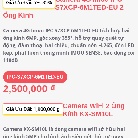
Giá Ưu Đãi: 5%-35%
S7XCP-6M1TED-EU 2
Ống Kính
Camera 4G Imou IPC-S7XCP-6M1TED-EU tích hợp hai
ống kính 6MP, góc xoay 355°, hỗ trợ quay quét tự
động, đàm thoại hai chiều, chuẩn nén H.265, đèn LED
kép, phát hiện thông minh IMOU SENSE, báo động còi
110dB
IPC-S7XCP-6M1TED-EU
2,500,000 ₫
Camera WiFi 2 Ống
Giá Ưu Đãi: 1,900,000 ₫
Kính KX-SM10L
Camera KX-SM10L là dòng camera wifi sở hữu hai
ống kính 5MP cho hình ảnh siêu nét, hỗ trợ quay