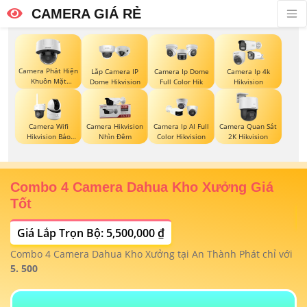
CAMERA GIÁ RẺ
Camera Phát Hiện
Lắp Camera IP
Camera Ip Dome
Camera Ip 4k
Khuôn Mặt
Dome Hikvision
Full Color Hik
Hikvision
Hikvision
Camera Wifi
Camera Hikvision
Camera Ip AI Full
Camera Quan Sát
Hikvision Báo
Nhìn Đêm
Color Hikvision
2K Hikvision
Động
Combo 4 Camera Dahua Kho Xưởng Giá
T
Tốt
Giá Lắp Trọn Bộ: 5,500,000 ₫
T
1/
t
Combo 4 Camera Dahua Kho Xưởng tại An Thành Phát chỉ với
m
 4
5. 500