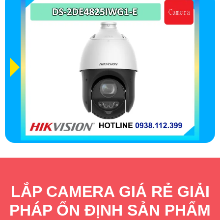
LẮP CAMERA GIÁ RẺ GIẢI
PHÁP ỔN ĐỊNH SẢN PHẨM