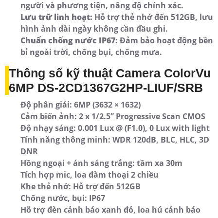
người và phương tiện, nâng độ chính xác.
Lưu trữ linh hoạt:
Hỗ trợ thẻ nhớ đến 512GB, lưu
hình ảnh dài ngày không cần đầu ghi.
Chuẩn chống nước IP67:
Đảm bảo hoạt động bền
bỉ ngoài trời, chống bụi, chống mưa.
Thông số kỹ thuật Camera ColorVu
6MP DS-2CD1367G2HP-LIUF/SRB
Độ phân giải: 6MP (3632 × 1632)
Cảm biến ảnh: 2 x 1/2.5” Progressive Scan CMOS
Độ nhạy sáng: 0.001 Lux @ (F1.0), 0 Lux with light
Tính năng thông minh: WDR 120dB, BLC, HLC, 3D
DNR
Hồng ngoại + ánh sáng trắng: tầm xa 30m
Tích hợp mic, loa đàm thoại 2 chiều
Khe thẻ nhớ: Hỗ trợ đến 512GB
Chống nước, bụi: IP67
Hỗ trợ đèn cảnh báo xanh đỏ, loa hú cảnh báo