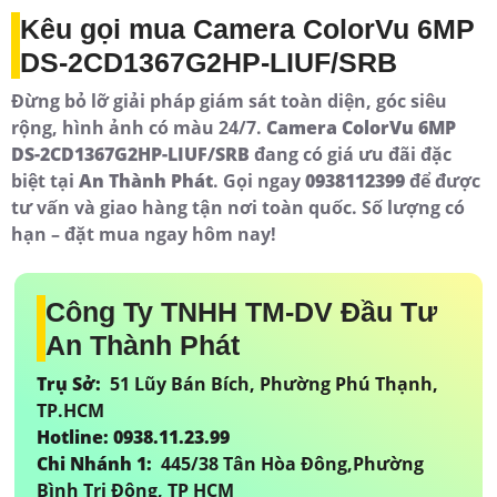
Kêu gọi mua Camera ColorVu 6MP
DS-2CD1367G2HP-LIUF/SRB
Đừng bỏ lỡ giải pháp giám sát toàn diện, góc siêu
rộng, hình ảnh có màu 24/7.
Camera ColorVu 6MP
DS-2CD1367G2HP-LIUF/SRB
đang có giá ưu đãi đặc
biệt tại
An Thành Phát
. Gọi ngay
0938112399
để được
tư vấn và giao hàng tận nơi toàn quốc. Số lượng có
hạn – đặt mua ngay hôm nay!
Công Ty TNHH TM-DV Đầu Tư
An Thành Phát
Trụ Sở:
51 Lũy Bán Bích, Phường Phú Thạnh,
TP.HCM
Hotline: 0938.11.23.99
Chi Nhánh 1:
445/38 Tân Hòa Đông,Phường
Bình Trị Đông, TP HCM