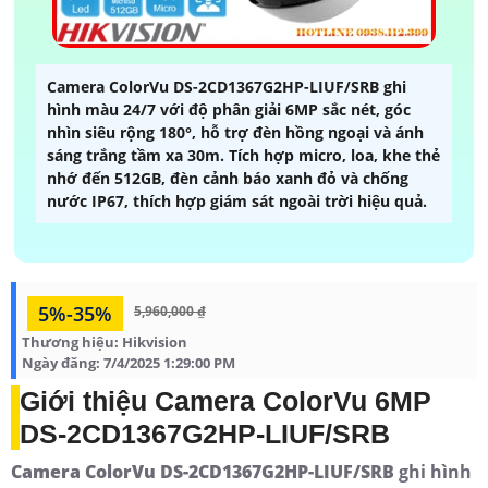
Camera ColorVu DS-2CD1367G2HP-LIUF/SRB ghi
hình màu 24/7 với độ phân giải 6MP sắc nét, góc
nhìn siêu rộng 180°, hỗ trợ đèn hồng ngoại và ánh
sáng trắng tầm xa 30m. Tích hợp micro, loa, khe thẻ
nhớ đến 512GB, đèn cảnh báo xanh đỏ và chống
nước IP67, thích hợp giám sát ngoài trời hiệu quả.
5%-35%
5,960,000 ₫
Thương hiệu:
Hikvision
Ngày đăng:
7/4/2025 1:29:00 PM
Giới thiệu Camera ColorVu 6MP
DS-2CD1367G2HP-LIUF/SRB
Camera ColorVu DS-2CD1367G2HP-LIUF/SRB
ghi hình