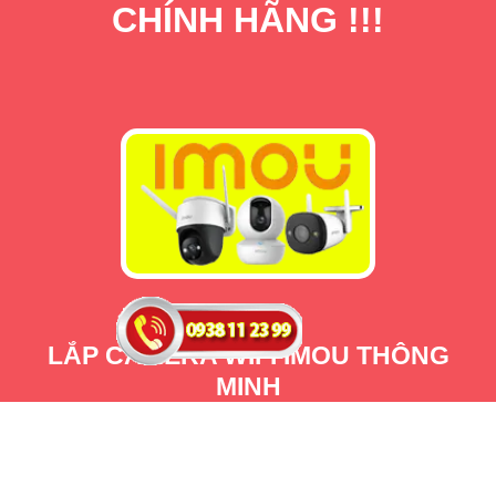
CHÍNH HÃNG !!!
LẮP CAMERA WIFI IMOU THÔNG
MINH
THIẾT KẾ TINH TẾ NHỎ GỌN
a
D
lắp camera wifi imou là một trong những lựa chọn