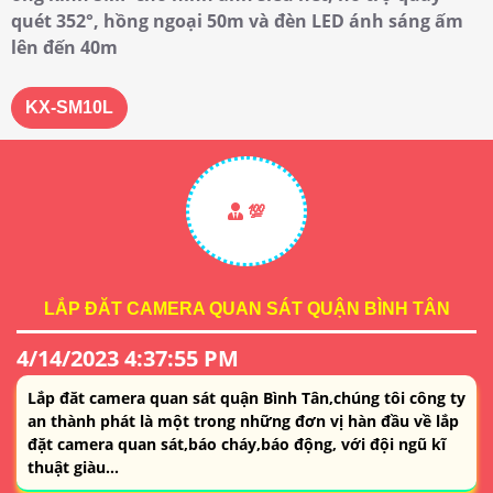
quét 352°, hồng ngoại 50m và đèn LED ánh sáng ấm
lên đến 40m
KX-SM10L
💯
LẮP ĐĂT CAMERA QUAN SÁT QUẬN BÌNH TÂN
4/14/2023 4:37:55 PM
Lắp đăt camera quan sát quận Bình Tân,chúng tôi công ty
an thành phát là một trong những đơn vị hàn đầu về lắp
đặt camera quan sát,báo cháy,báo động, với đội ngũ kĩ
thuật giàu...