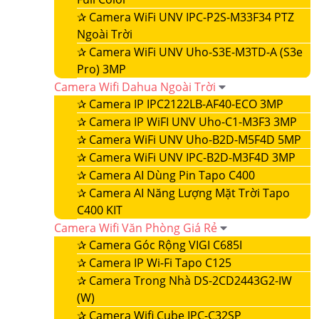
✰
Camera WiFi UNV IPC-P2S-M33F34 PTZ
Ngoài Trời
✰
Camera WiFi UNV Uho-S3E-M3TD-A (S3e
Pro) 3MP
Camera Wifi Dahua Ngoài Trời
✰
Camera IP IPC2122LB-AF40-ECO 3MP
✰
Camera IP WiFI UNV Uho-C1-M3F3 3MP
✰
Camera WiFi UNV Uho-B2D-M5F4D 5MP
✰
Camera WiFi UNV IPC-B2D-M3F4D 3MP
✰
Camera AI Dùng Pin Tapo C400
✰
Camera AI Năng Lượng Mặt Trời Tapo
C400 KIT
Camera Wifi Văn Phòng Giá Rẻ
✰
Camera Góc Rộng VIGI C685I
✰
Camera IP Wi-Fi Tapo C125
✰
Camera Trong Nhà DS-2CD2443G2-IW
(W)
✰
Camera Wifi Cube IPC-C32SP