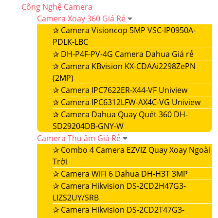
Công Nghệ Camera
Camera Xoay 360 Giá Rẻ
✰
Camera Visioncop 5MP VSC-IP0950A-
PDLK-LBC
✰
DH-P4F-PV-4G Camera Dahua Giá rẻ
✰
Camera KBvision KX-CDAAi2298ZePN
(2MP)
✰
Camera IPC7622ER-X44-VF Uniview
✰
Camera IPC6312LFW-AX4C-VG Uniview
✰
Camera Dahua Quay Quét 360 DH-
SD29204DB-GNY-W
Camera Thu âm Giá Rẻ
✰
Combo 4 Camera EZVIZ Quay Xoay Ngoài
Trời
✰
Camera WiFi 6 Dahua DH-H3T 3MP
✰
Camera Hikvision DS-2CD2H47G3-
LIZS2UY/SRB
✰
Camera Hikvision DS-2CD2T47G3-