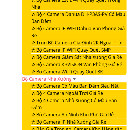
✰
Bộ Camera Ezviz WiFi Quay Quét Trong
Nhà
✰
Bộ 4 Camera Dahua DH-P3AS-PV Có Màu
Ban Đêm
✰
Bộ Camera IP WIFI Dahua Văn Phòng Giá
Rẻ
✰
Trọn Bộ Camera Gia Đình 2K Ngoài Trời
✰
Bộ Camera IP WiFi Quay Quét 5MP
✰
Bộ Camera Giám Sát Nhà Xưởng Giá Rẻ
✰
Bộ Camera KBVISION Văn Phòng Giá Rẻ
✰
Bộ Camera Wi-Fi Quay Quét 3K
Bộ Camera Nhà Xưởng
✰
Bộ Camera Có Màu Ban Đêm Siêu Nét
✰
Bộ 4 Camera Ngoài Trời Giá Rẻ
✰
Bộ 4 Camera Nhà Xưởng Có Màu Ban
Đêm
✰
Bộ Camera An Ninh Khu Phố Giá Rẻ
✰
Bộ Camera IP Nhà Xưởng Giá Rẻ
✰
Báo Giá Trọn gói Camera Kho Hàng sắc