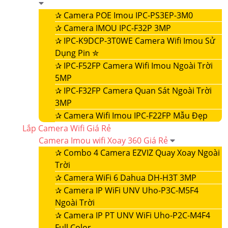
✰
Camera POE Imou IPC-PS3EP-3M0
✰
Camera IMOU IPC-F32P 3MP
✰
IPC-K9DCP-3T0WE Camera Wifi Imou Sử
Dụng Pin ✮
✰
IPC-F52FP Camera Wifi Imou Ngoài Trời
5MP
✰
IPC-F32FP Camera Quan Sát Ngoài Trời
3MP
✰
Camera Wifi Imou IPC-F22FP Mẫu Đẹp
Lắp Camera Wifi Giá Rẻ
Camera Imou wifi Xoay 360 Giá Rẻ
✰
Combo 4 Camera EZVIZ Quay Xoay Ngoài
Trời
✰
Camera WiFi 6 Dahua DH-H3T 3MP
✰
Camera IP WiFi UNV Uho-P3C-M5F4
Ngoài Trời
✰
Camera IP PT UNV WiFi Uho-P2C-M4F4
Full Color