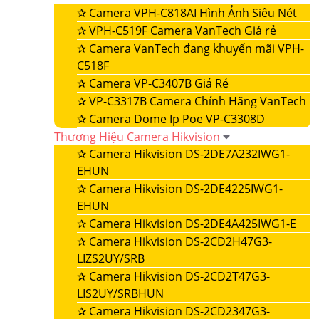
✰
Camera VPH-C818AI Hình Ảnh Siêu Nét
✰
VPH-C519F Camera VanTech Giá rẻ
✰
Camera VanTech đang khuyến mãi VPH-
C518F
✰
Camera VP-C3407B Giá Rẻ
✰
VP-C3317B Camera Chính Hãng VanTech
✰
Camera Dome Ip Poe VP-C3308D
Thương Hiệu Camera Hikvision
✰
Camera Hikvision DS-2DE7A232IWG1-
EHUN
✰
Camera Hikvision DS-2DE4225IWG1-
EHUN
✰
Camera Hikvision DS-2DE4A425IWG1-E
✰
Camera Hikvision DS-2CD2H47G3-
LIZS2UY/SRB
✰
Camera Hikvision DS-2CD2T47G3-
LIS2UY/SRBHUN
✰
Camera Hikvision DS-2CD2347G3-