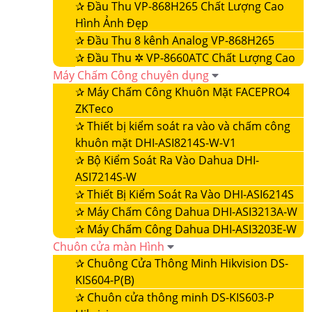
✰
Đầu Thu VP-868H265 Chất Lượng Cao
Hình Ảnh Đẹp
✰
Đầu Thu 8 kênh Analog VP-868H265
✰
Đầu Thu ✲ VP-8660ATC Chất Lượng Cao
Máy Chấm Công chuyên dụng
✰
Máy Chấm Công Khuôn Mặt FACEPRO4
ZKTeco
✰
Thiết bị kiểm soát ra vào và chấm công
khuôn mặt DHI-ASI8214S-W-V1
✰
Bộ Kiểm Soát Ra Vào Dahua DHI-
ASI7214S-W
✰
Thiết Bị Kiểm Soát Ra Vào DHI-ASI6214S
✰
Máy Chấm Công Dahua DHI-ASI3213A-W
✰
Máy Chấm Công Dahua DHI-ASI3203E-W
Chuôn cửa màn Hình
✰
Chuông Cửa Thông Minh Hikvision DS-
KIS604-P(B)
✰
Chuôn cửa thông minh DS-KIS603-P