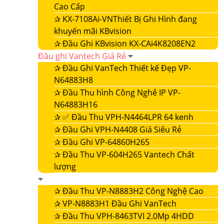
Cao Cấp
✰
KX-7108Ai-VNThiết Bị Ghi Hình đang
khuyến mãi KBvision
✰
Đầu Ghi KBvision KX-CAi4K8208EN2
Đầu ghi Vantech Giá Rẻ
✰
Đầu Ghi VanTech Thiết kế Đẹp VP-
N64883H8
✰
Đầu Thu hình Công Nghê IP VP-
N64883H16
✰
✅ Đầu Thu VPH-N4464LPR 64 kenh
✰
Đầu Ghi VPH-N4408 Giá Siêu Rẻ
✰
Đầu Ghi VP-64860H265
✰
Đầu Thu VP-604H265 Vantech Chất
lượng
✰
Đầu Thu VP-N8883H2 Công Nghệ Cao
✰
VP-N8883H1 Đầu Ghi VanTech
✰
Đầu Thu VPH-8463TVI 2.0Mp 4HDD