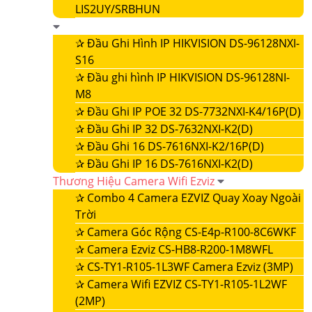
LIS2UY/SRBHUN
✰
Đầu Ghi Hình IP HIKVISION DS-96128NXI-
S16
✰
Đầu ghi hình IP HIKVISION DS-96128NI-
M8
✰
Đầu Ghi IP POE 32 DS-7732NXI-K4/16P(D)
✰
Đầu Ghi IP 32 DS-7632NXI-K2(D)
✰
Đầu Ghi 16 DS-7616NXI-K2/16P(D)
✰
Đầu Ghi IP 16 DS-7616NXI-K2(D)
Thương Hiệu Camera Wifi Ezviz
✰
Combo 4 Camera EZVIZ Quay Xoay Ngoài
Trời
✰
Camera Góc Rộng CS-E4p-R100-8C6WKF
✰
Camera Ezviz CS-HB8-R200-1M8WFL
✰
CS-TY1-R105-1L3WF Camera Ezviz (3MP)
✰
Camera Wifi EZVIZ CS-TY1-R105-1L2WF
(2MP)