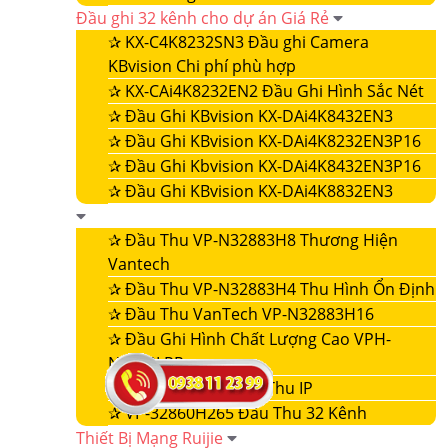
Đầu ghi 32 kênh cho dự án Giá Rẻ
✰
KX-C4K8232SN3 Đầu ghi Camera
KBvision Chi phí phù hợp
✰
KX-CAi4K8232EN2 Đầu Ghi Hình Sắc Nét
✰
Đầu Ghi KBvision KX-DAi4K8432EN3
✰
Đầu Ghi KBvision KX-DAi4K8232EN3P16
✰
Đầu Ghi Kbvision KX-DAi4K8432EN3P16
✰
Đầu Ghi KBvision KX-DAi4K8832EN3
✰
Đầu Thu VP-N32883H8 Thương Hiện
Vantech
✰
Đầu Thu VP-N32883H4 Thu Hình Ổn Định
✰
Đầu Thu VanTech VP-N32883H16
✰
Đầu Ghi Hình Chất Lượng Cao VPH-
N4432LPR
✰
VP-32860NVR Đầu Thu IP
✰
VP-32860H265 Đầu Thu 32 Kênh
Thiết Bị Mạng Ruijie