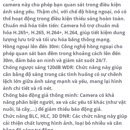
camera này cho phép bạn quan sát trong điều kiện
ánh sáng yếu. Thậm chí, với chế độ hồng ngoại, nó có
thể hoạt động trong điều kiện thiếu sáng hoàn toàn.
Chuẩn mã hóa tiên tiến: Camera hỗ trợ chuẩn mã
hóa H.265+, H.265, H.264+, H.264, giúp tiết kiệm dung
lượng lưu trữ và tối ưu hóa băng thông mạng.
Hồng ngoại lên đến 30m: Công nghệ hồng ngoại cho
phép quan sát ban đêm trong khoảng cách lên đến
30m, đảm bảo an ninh và giám sát suốt 24/7.
Chống ngược sáng 120dB WDR: Chức năng này giúp
cân bằng độ sáng trong các tình huống có sự chênh
lệch lớn giữa ánh sáng mạnh và yếu, mang lại hình
ảnh chi tiết và rõ nét.
Chống báo động giả thông minh: Camera có khả
năng phân biệt người, xe và các yếu tố khác (như vật
nuôi, lá cây,...) để giảm thiểu báo động giả.
Chức năng BLC, HLC, 3D DNR: Các chức năng này giúp
cải thiện chất lượng hình ảnh, loại bỏ nhiễu và cân
bằng độ sáng tự động.