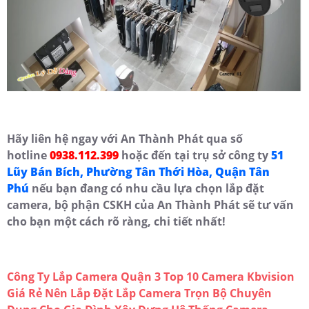
Hãy liên hệ ngay với An Thành Phát qua số
hotline
0938.112.399
hoặc đến tại trụ sở công ty
51
Lũy Bán Bích, Phường Tân Thới Hòa, Quận Tân
Phú
nếu bạn đang có nhu cầu lựa chọn lắp đặt
camera, bộ phận CSKH của An Thành Phát sẽ tư vấn
cho bạn một cách rõ ràng, chi tiết nhất!
Công Ty Lắp Camera Quận 3
Top 10 Camera Kbvision
Giá Rẻ Nên Lắp Đặt
Lắp Camera Trọn Bộ Chuyên