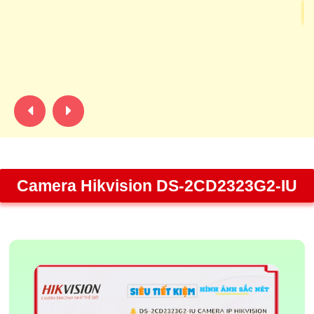
Ca
ca
Vớ
ản
Camera Hikvision DS-2CD2323G2-IU