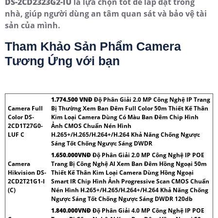
DS-2CD2323G2-IU
là lựa chọn tốt để lắp đặt trong
nhà, giúp người dùng an tâm quan sát và bảo vệ tài
sản của mình.
Tham Khảo Sản Phẩm Camera
Tương Ứng với bạn
1.774.500 VNÐ
Độ Phân Giải 2.0 MP Công Nghệ IP Trang
Camera Full
Bị Thường Xem Ban Đêm Full Color 50m Thiết Kế Thân
Color DS-
Kim Loại Camera Dùng Có Màu Ban Đêm Chip Hình
2CD1T27G0-
Ảnh CMOS Chuẩn Nén Hình
LUF C
H.265+/H.265/H.264+/H.264 Khả Năng Chống Ngược
Sáng Tốt Chống Ngược Sáng DWDR
1.650.000VNÐ
Độ Phân Giải 2.0 MP Công Nghệ IP POE
Camera
Trang Bị Công Nghệ AI Xem Ban Đêm Hồng Ngoại 50m
Hikvision DS-
Thiết Kế Thân Kim Loại Camera Dùng Hồng Ngoại
2CD2T21G1-I
Smart IR Chip Hình Ảnh Progressive Scan CMOS Chuẩn
(C)
Nén Hình H.265+/H.265/H.264+/H.264 Khả Năng Chống
Ngược Sáng Tốt Chống Ngược Sáng DWDR 120db
1.840.000VNÐ
Độ Phân Giải 4.0 MP Công Nghệ IP POE