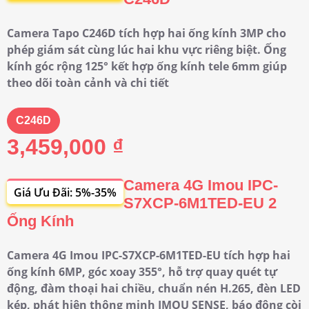
Camera Tapo C246D tích hợp hai ống kính 3MP cho
phép giám sát cùng lúc hai khu vực riêng biệt. Ống
kính góc rộng 125° kết hợp ống kính tele 6mm giúp
theo dõi toàn cảnh và chi tiết
C246D
3,459,000 ₫
Camera 4G Imou IPC-
Giá Ưu Đãi: 5%-35%
S7XCP-6M1TED-EU 2
Ống Kính
Camera 4G Imou IPC-S7XCP-6M1TED-EU tích hợp hai
ống kính 6MP, góc xoay 355°, hỗ trợ quay quét tự
động, đàm thoại hai chiều, chuẩn nén H.265, đèn LED
kép, phát hiện thông minh IMOU SENSE, báo động còi