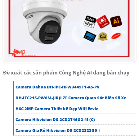
Đề xuất các sản phẩm Công Nghệ AI đang bán chạy
Camera Dahua DH-IPC-HFW3449T1-AS-PV
DH-ITC215-PW6M-(IR)LZF Camera Quan Sát Biển Số Xe
H6C 2MP Camera Thiết kế Đẹp Wifi Ezviz
Camera Hikvision DS-2CD2T46G2-4I (C)
Camera Giá Rẻ Hikvision DS-2CD2323G0-I