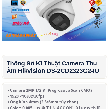
Thông Số Kĩ Thuật Camera Thu
Âm Hikvision DS-2CD2323G2-IU
• Camera 2MP 1/2.8" Progressive Scan CMOS
• 1920 ×1080@30fps
• Ống kính 4mm (2.8/6mm tùy chọn)
• Color: 0.005 Lux @ (F1.6, AGC ON), 0 Lux with IR