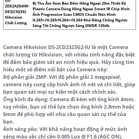
DS-
Bị Thu Âm Xem Ban Đêm Hồng Ngoại 20m Thiết Kế
2DE2A204IW-
Plastic Camera Dùng Hồng Ngoại Smart IR Chip Hình
DE3(C0)(S6)
Ảnh Progressive Scan CMOS Chuẩn Nén Hình
Hikvision
H.265+/H.265/H.264+/H.264 Khả Năng Chống Ngược
Chất Lượng
Sáng Tốt Chống Ngược Sáng DWDR 120db
Camera Hikvision DS-2CD2323G2-IU là một Camera
chất lượng từ Hikvision, với nhiều tính năng đặc biệt
để đảm bảo giám sát an ninh hiệu quả. Hãy cùng tìm
hiểu một số điểm nổi bật của Camera này:
Độ phân giải 2MP: Với độ phân giải 2 megapixel,
camera này cung cấp hình ảnh rõ nét và chi tiết, giúp
bạn quan sát mọi sự kiện một cách chính xác.
Ống kính đa dạng: Camera đi kèm với ống kính 4mm,
tuy nhiên, bạn có thể lựa chọn ống kính 2.8mm hoặc
6mm để phù hợp với nhu cầu quan sát cụ thể của
bạn.
Ánh sáng yếu: Với khả năng hoạt động ở mức ánh
sáng màu sắc chỉ cần 0.005 Lux @ F1.6 (AGC ON),