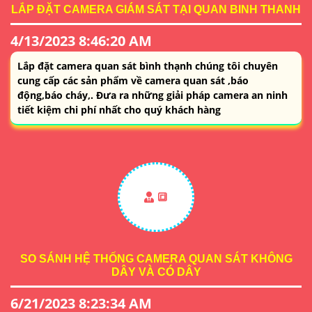
LẮP ĐẶT CAMERA GIÁM SÁT TẠI QUAN BINH THANH
4/13/2023 8:46:20 AM
Lắp đặt camera quan sát bình thạnh chúng tôi chuyên
cung cấp các sản phẩm về camera quan sát ,báo
động,báo cháy,. Đưa ra những giải pháp camera an ninh
tiết kiệm chi phí nhất cho quý khách hàng
🔳
SO SÁNH HỆ THỐNG CAMERA QUAN SÁT KHÔNG
DÂY VÀ CÓ DÂY
6/21/2023 8:23:34 AM