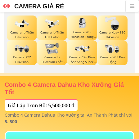
CAMERA GIÁ RẺ
Camera Wifi
Camera Ip Thân
Camera Ip Thân
Camera Xoay 360
Hikvision Trong
Hikvision
Full Color
Hikvision
Nhà
Hikvision
Camera PTZ
Camera Ip
Camera Cân Bằng
Camera Wifi Báo
Hikvision
Hikvision Chất
Ánh Sáng Super
Động
Lượng
Adapt
Combo 4 Camera Dahua Kho Xưởng Giá
T
Tốt
Giá Lắp Trọn Bộ: 5,500,000 ₫
T
1/
t
Combo 4 Camera Dahua Kho Xưởng tại An Thành Phát chỉ với
m
 4
5. 500