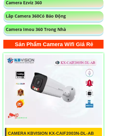
Camera Ezviz 360
Lắp Camera 360Có Báo Động
Camera Imou 360 Trong Nhà
Sản Phẩm Camera Wifi Giá Rẻ
CAMERA KBVISION KX-CAIF2003N-DL-AB