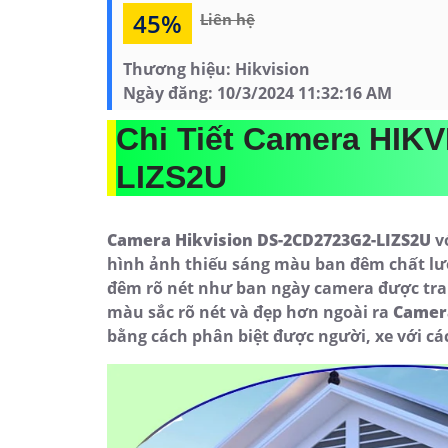
45%
Liên hệ
Thương hiệu:
Hikvision
Ngày đăng:
10/3/2024 11:32:16 AM
Chi Tiết Camera HIK
LIZS2U
Camera Hikvision DS-2CD2723G2-LIZS2U
vớ
hình ảnh thiếu sáng màu ban đêm chất lư
đêm rõ nét như ban ngày camera được tra
màu sắc rõ nét và đẹp hơn ngoài ra
Camer
bằng cách phân biệt được người, xe với các 