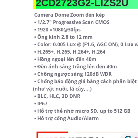
2CD2723G2-LIZS2U
Camera Dome Zoom đèn kép
• 1/2.7" Progressive Scan CMOS
• 1920 ×1080@30fps
• Ống kính 2.8 to 12 mm
• Color: 0.005 Lux @ (F1.6, AGC ON), 0 Lux 
• H.265+, H.265, H.264+, H.264
• Hồng ngoại lên đến 40m
• Đèn ánh sáng trắng lên đến 40m
• Chống ngược sáng 120dB WDR
• Chống báo động giả bằng cách phân biệt 
(như vật nuôi, lá cây,...)
• BLC, HLC, 3D DNR
• IP67
• Hỗ trợ thẻ nhớ micro SD, up to 512 GB
• Hỗ trợ cổng Audio/Alarm