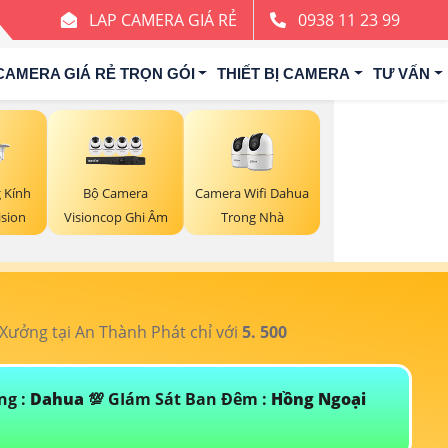
LAP CAMERA GIÁ RẺ
0938 11 23 99
CAMERA GIÁ RẺ TRỌN GÓI
THIẾT BỊ CAMERA
TƯ VẤN
Bộ Camera
Camera Wifi Dahua
 Kính
Visioncop Ghi Âm
Trong Nhà
sion
ưởng tại An Thành Phát chỉ với
5. 500
T
ng :
Dahua
💯 GIám Sát Ban Đêm :
Hồng Ngoại
Đ