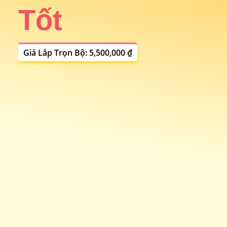
Tốt
i
Giá Lắp Trọn Bộ: 5,500,000 ₫