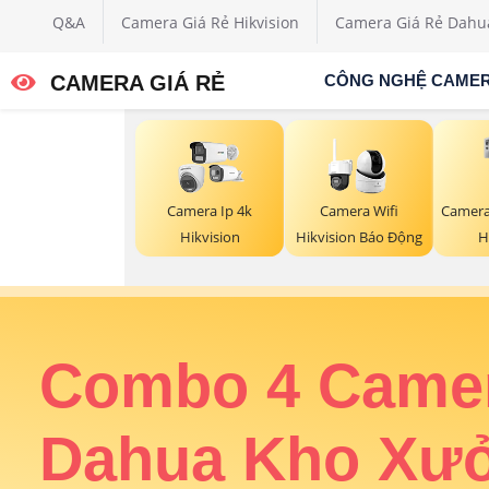
Q&A
Camera Giá Rẻ Hikvision
Camera Giá Rẻ Dahu
CAMERA GIÁ RẺ
CÔNG NGHỆ CAME
Camera Ip 4k
Camera Wifi
Camera
Hikvision
Hikvision Báo Động
H
ân
Combo 4 Came
rung
Dahua Kho Xư