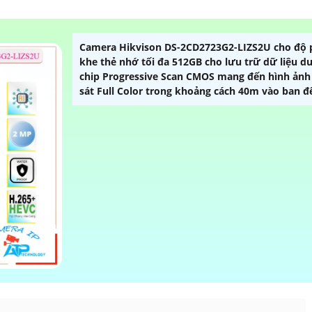
Camera Hikvison DS-2CD2723G2-LIZS2U cho độ p
khe thẻ nhớ tối đa 512GB cho lưu trữ dữ liệu 
chip Progressive Scan CMOS mang đến hình ảnh
sát Full Color trong khoảng cách 40m vào ban 