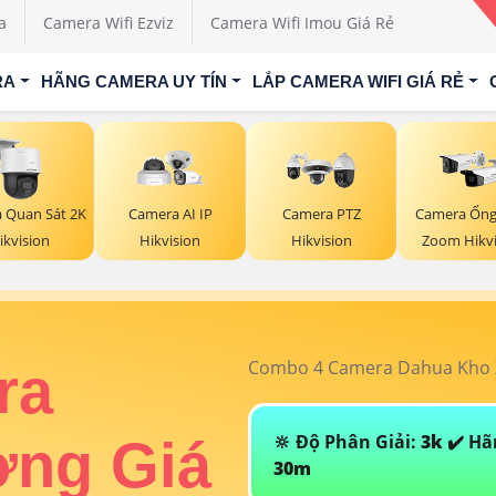
a
Camera Wifi Ezviz
Camera Wifi Imou Giá Rẻ
RA
HÃNG CAMERA UY TÍN
LẮP CAMERA WIFI GIÁ RẺ
 Quan Sát 2K
Camera AI IP
Camera PTZ
Camera Ống
ikvision
Hikvision
Hikvision
Zoom Hikvi
Combo 4 Camera Dahua Kho X
ra
🔆 Độ Phân Giải:
3k
✔️ Hã
ởng Giá
30m