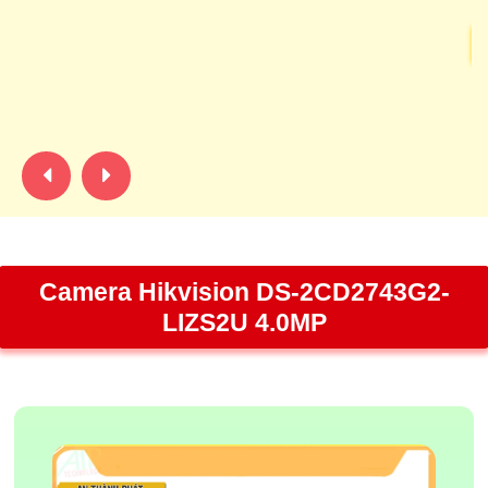
I
nă
ma
Camera Hikvision DS-2CD2743G2-
LIZS2U 4.0MP