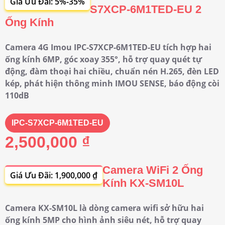
Giá Ưu Đãi: 5%-35%
S7XCP-6M1TED-EU 2
Ống Kính
Camera 4G Imou IPC-S7XCP-6M1TED-EU tích hợp hai
ống kính 6MP, góc xoay 355°, hỗ trợ quay quét tự
động, đàm thoại hai chiều, chuẩn nén H.265, đèn LED
kép, phát hiện thông minh IMOU SENSE, báo động còi
110dB
IPC-S7XCP-6M1TED-EU
2,500,000 ₫
Camera WiFi 2 Ống
Giá Ưu Đãi: 1,900,000 ₫
Kính KX-SM10L
Camera KX-SM10L là dòng camera wifi sở hữu hai
ống kính 5MP cho hình ảnh siêu nét, hỗ trợ quay