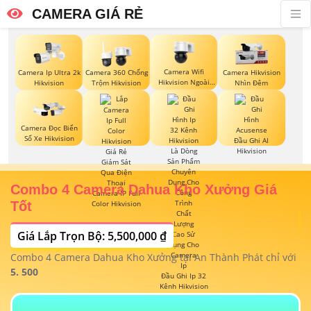
CAMERA GIÁ RẺ
Camera Wifi
Camera Ip Ultra 2k
Camera 360 Chống
Camera Hikvision
Hikvision Ngoài
Hikvision
Trộm Hikvision
Nhìn Đêm
Trời 360
Camera Đọc Biển
Số Xe Hikvision
Đầu Ghi AI
Hikvision
Combo 4 Camera Dahua Kho Xưởng Giá
T
Camera IP Full
Color Hikvision
Tốt
Giá Lắp Trọn Bộ: 5,500,000 ₫
T
1/
t
Combo 4 Camera Dahua Kho Xưởng tại An Thành Phát chỉ với
m
 4
5. 500
Đầu Ghi Ip 32
Kênh Hikvision