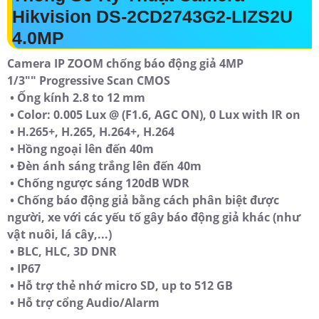
Hikvision DS-2CD2743G2-LIZS2U
4.0MP
Camera IP ZOOM chống báo động giả 4MP
1/3"" Progressive Scan CMOS
• Ống kính 2.8 to 12 mm
• Color: 0.005 Lux @ (F1.6, AGC ON), 0 Lux with IR on
• H.265+, H.265, H.264+, H.264
• Hồng ngoại lên đến 40m
• Đèn ánh sáng trắng lên đến 40m
• Chống ngược sáng 120dB WDR
• Chống báo động giả bằng cách phân biệt được
người, xe với các yếu tố gây báo động giả khác (như
vật nuôi, lá cây,...)
• BLC, HLC, 3D DNR
• IP67
• Hỗ trợ thẻ nhớ micro SD, up to 512 GB
• Hỗ trợ cổng Audio/Alarm