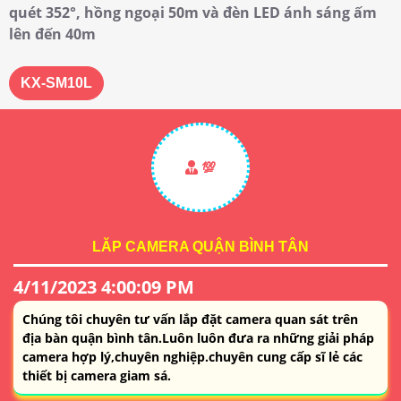
quét 352°, hồng ngoại 50m và đèn LED ánh sáng ấm
lên đến 40m
KX-SM10L
💯
LĂP CAMERA QUẬN BÌNH TÂN
4/11/2023 4:00:09 PM
Chúng tôi chuyên tư vấn lắp đặt camera quan sát trên
địa bàn quận bình tân.Luôn luôn đưa ra những giải pháp
camera hợp lý,chuyên nghiệp.chuyên cung cấp sĩ lẻ các
thiết bị camera giam sá.