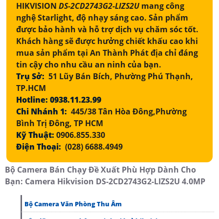
HIKVISION
DS-2CD2743G2-LIZS2U
mang công
nghệ Starlight, độ nhạy sáng cao. Sản phẩm
được bảo hành và hỗ trợ dịch vụ chăm sóc tốt.
Khách hàng sẽ được hưởng chiết khấu cao khi
mua sản phẩm tại An Thành Phát địa chỉ đáng
tin cậy cho nhu cầu an ninh của bạn.
Trụ Sở:
51 Lũy Bán Bích, Phường Phú Thạnh,
TP.HCM
Hotline: 0938.11.23.99
Chi Nhánh 1:
445/38 Tân Hòa Đông,Phường
Bình Trị Đông, TP HCM
Kỹ Thuật:
0906.855.330
Điện Thoại:
(028) 6688.4949
Bộ Camera Bán Chạy Đề Xuất Phù Hợp Dành Cho
Bạn: Camera Hikvision DS-2CD2743G2-LIZS2U 4.0MP
Bộ Camera Văn Phòng Thu Âm