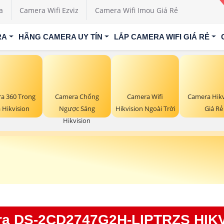
a
Camera Wifi Ezviz
Camera Wifi Imou Giá Rẻ
RA
HÃNG CAMERA UY TÍN
LẮP CAMERA WIFI GIÁ RẺ
a 360 Trong
Camera Chống
Camera Wifi
Camera Hikv
 Hikvision
Ngược Sáng
Hikvision Ngoài Trời
Giá Rẻ
Hikvision
a DS-2CD2747G2H-LIPTRZS HIK