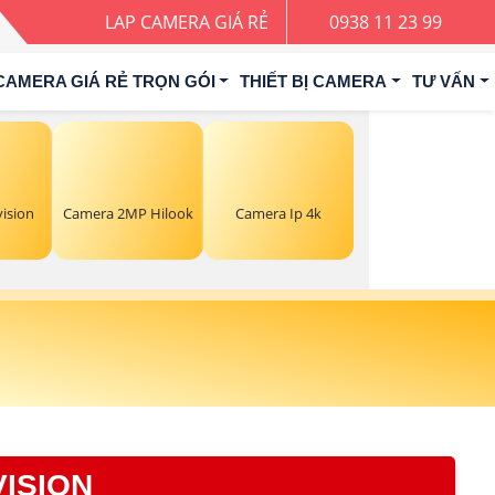
LAP CAMERA GIÁ RẺ
0938 11 23 99
CAMERA GIÁ RẺ TRỌN GÓI
THIẾT BỊ CAMERA
TƯ VẤN
ision
Camera 2MP Hilook
Camera Ip 4k
VISION