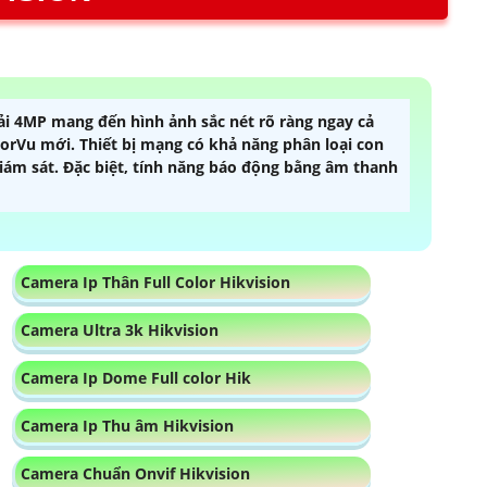
i 4MP mang đến hình ảnh sắc nét rõ ràng ngay cả
orVu mới. Thiết bị mạng có khả năng phân loại con
iám sát. Đặc biệt, tính năng báo động bằng âm thanh
Camera Ip Thân Full Color Hikvision
Camera Ultra 3k Hikvision
Camera Ip Dome Full color Hik
Camera Ip Thu âm Hikvision
Camera Chuẩn Onvif Hikvision