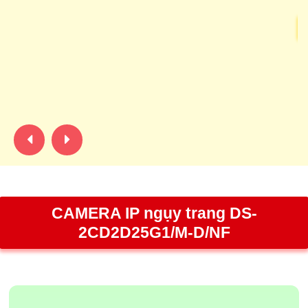
C
ca
C
ph
su
CAMERA IP ngụy trang DS-
2CD2D25G1/M-D/NF