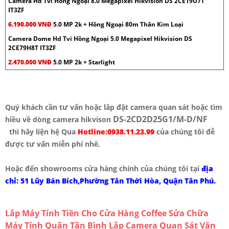
Camera Hd Tvi Hồng Ngoại 8.0 Megapixel Hikvision DS 2CE19U7T
IT3ZF
6.190.000 VNĐ
5.0 MP 2k + Hồng Ngoại 80m Thân Kim Loại
Camera Dome Hd Tvi Hồng Ngoại 5.0 Megapixel Hikvision DS
2CE79H8T IT3ZF
2.470.000 VNĐ
5.0 MP 2k + Starlight
Quý khách cần tư vấn hoặc lắp đặt camera quan sát hoặc tìm
DS-2CD2D25G1/M-D/NF
hiều về dòng camera hikvison
thì hãy liện hệ Qua
Hotline:0938.11.23.99
của chúng tôi đễ
được tư vấn miễn phí nhê.
Hoặc đến showrooms cửa hàng chính của chúng tôi tại
địa
chỉ: 51 Lũy Bán Bích,Phường Tân Thới Hòa, Quận Tân Phú.
Lắp Máy Tính Tiền Cho Cửa Hàng Coffee
Sửa Chữa
Máy Tính Quận Tân Bình
Lắp Camera Quan Sát Văn