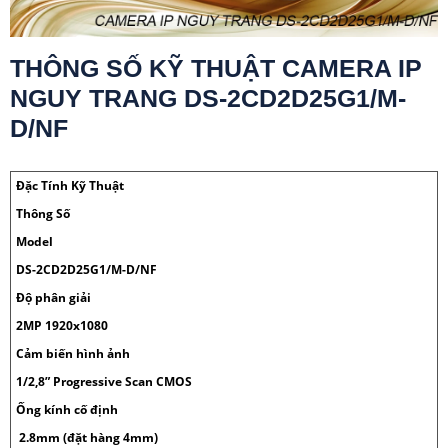
THÔNG SỐ KỸ THUẬT CAMERA IP
NGUY TRANG DS-2CD2D25G1/M-
D/NF
Đặc Tính Kỹ Thuật
Thông Số
Model
DS-2CD2D25G1/M-D/NF
Độ phân giải
2MP 1920x1080
Cảm biến hình ảnh
1/2,8” Progressive Scan CMOS
Ống kính cố định
2.8mm (đặt hàng 4mm)