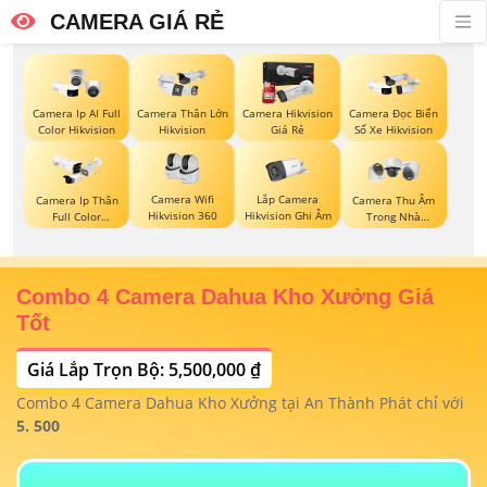
CAMERA GIÁ RẺ
Camera Ip AI Full
Camera Thân Lớn
Camera Hikvision
Camera Đọc Biển
Color Hikvision
Hikvision
Giá Rẻ
Số Xe Hikvision
Camera Wifi
Lắp Camera
Camera Ip Thân
Camera Thu Âm
Hikvision 360
Hikvision Ghi Âm
Full Color
Trong Nhà
Hikvision
Hikvision
Combo 4 Camera Dahua Kho Xưởng Giá
T
Tốt
Giá Lắp Trọn Bộ: 5,500,000 ₫
T
1/
t
Combo 4 Camera Dahua Kho Xưởng tại An Thành Phát chỉ với
m
 4
5. 500