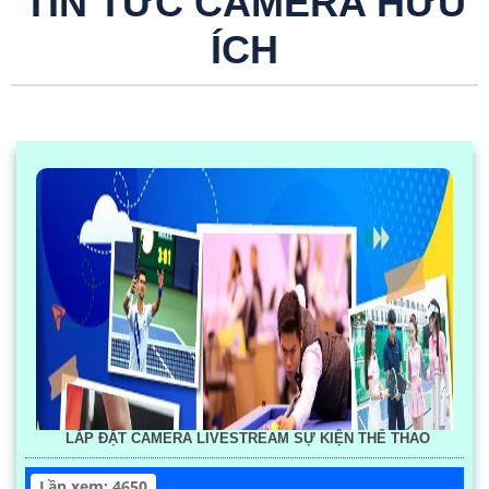
TIN TỨC CAMERA HỮU
ÍCH
LẮP ĐẶT CAMERA LIVESTREAM SỰ KIỆN THỂ THAO
Lần xem: 4650