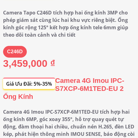
Camera Tapo C246D tích hợp hai ống kính 3MP cho
phép giám sát cùng lúc hai khu vực riêng biệt. Ống
kính góc rộng 125° kết hợp ống kính tele 6mm giúp
theo dõi toàn cảnh và chi tiết
C246D
3,459,000 ₫
Camera 4G Imou IPC-
Giá Ưu Đãi: 5%-35%
S7XCP-6M1TED-EU 2
Ống Kính
Camera 4G Imou IPC-S7XCP-6M1TED-EU tích hợp hai
ống kính 6MP, góc xoay 355°, hỗ trợ quay quét tự
động, đàm thoại hai chiều, chuẩn nén H.265, đèn LED
kép, phát hiện thông minh IMOU SENSE, báo động còi