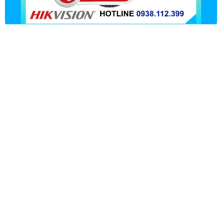
LẮP CAMERA GIÁ RẺ GIẢI
PHÁP ỔN ĐỊNH SẢN PHẨM
CHÍNH HÃNG !!!