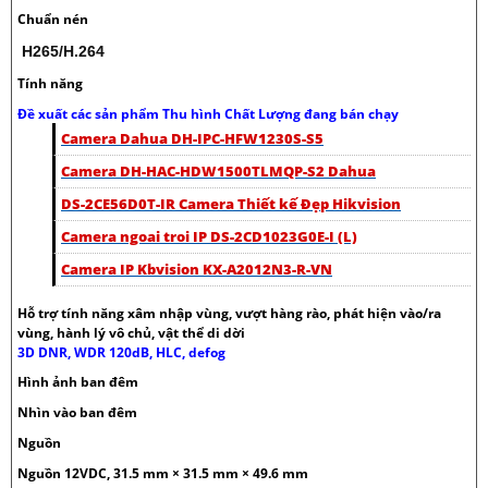
Chuẩn nén
H265/H.264
Tính năng
Đề xuất các sản phẩm Thu hình Chất Lượng đang bán chạy
Camera Dahua DH-IPC-HFW1230S-S5
Camera DH-HAC-HDW1500TLMQP-S2 Dahua
DS-2CE56D0T-IR Camera Thiết kế Đẹp Hikvision
Camera ngoai troi IP DS-2CD1023G0E-I (L)
Camera IP Kbvision KX-A2012N3-R-VN
Hỗ trợ tính năng xâm nhập vùng, vượt hàng rào, phát hiện vào/ra
vùng, hành lý vô chủ, vật thể di dời
3D DNR, WDR 120dB, HLC, defog
Hình ảnh ban đêm
Nhìn vào ban đêm
Nguồn
Nguồn 12VDC, 31.5 mm × 31.5 mm × 49.6 mm