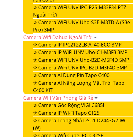
✰
Camera WiFi UNV IPC-P2S-M33F34 PTZ
Ngoài Trời
✰
Camera WiFi UNV Uho-S3E-M3TD-A (S3e
Pro) 3MP
Camera Wifi Dahua Ngoài Trời
✰
Camera IP IPC2122LB-AF40-ECO 3MP
✰
Camera IP WiFI UNV Uho-C1-M3F3 3MP
✰
Camera WiFi UNV Uho-B2D-M5F4D 5MP
✰
Camera WiFi UNV IPC-B2D-M3F4D 3MP
✰
Camera AI Dùng Pin Tapo C400
✰
Camera AI Năng Lượng Mặt Trời Tapo
C400 KIT
Camera Wifi Văn Phòng Giá Rẻ
✰
Camera Góc Rộng VIGI C685I
✰
Camera IP Wi-Fi Tapo C125
✰
Camera Trong Nhà DS-2CD2443G2-IW
(W)
✰
Camera Wifi Cube IPC-C32SP