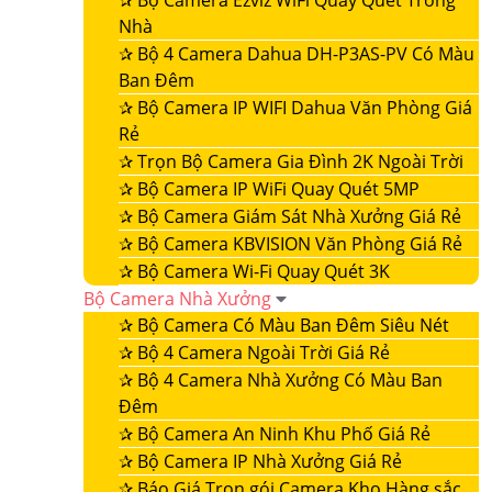
✰
Bộ Camera Ezviz WiFi Quay Quét Trong
Nhà
✰
Bộ 4 Camera Dahua DH-P3AS-PV Có Màu
Ban Đêm
✰
Bộ Camera IP WIFI Dahua Văn Phòng Giá
Rẻ
✰
Trọn Bộ Camera Gia Đình 2K Ngoài Trời
✰
Bộ Camera IP WiFi Quay Quét 5MP
✰
Bộ Camera Giám Sát Nhà Xưởng Giá Rẻ
✰
Bộ Camera KBVISION Văn Phòng Giá Rẻ
✰
Bộ Camera Wi-Fi Quay Quét 3K
Bộ Camera Nhà Xưởng
✰
Bộ Camera Có Màu Ban Đêm Siêu Nét
✰
Bộ 4 Camera Ngoài Trời Giá Rẻ
✰
Bộ 4 Camera Nhà Xưởng Có Màu Ban
Đêm
✰
Bộ Camera An Ninh Khu Phố Giá Rẻ
✰
Bộ Camera IP Nhà Xưởng Giá Rẻ
✰
Báo Giá Trọn gói Camera Kho Hàng sắc