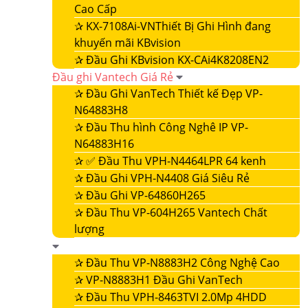
Cao Cấp
✰
KX-7108Ai-VNThiết Bị Ghi Hình đang
khuyến mãi KBvision
✰
Đầu Ghi KBvision KX-CAi4K8208EN2
Đầu ghi Vantech Giá Rẻ
✰
Đầu Ghi VanTech Thiết kế Đẹp VP-
N64883H8
✰
Đầu Thu hình Công Nghê IP VP-
N64883H16
✰
✅ Đầu Thu VPH-N4464LPR 64 kenh
✰
Đầu Ghi VPH-N4408 Giá Siêu Rẻ
✰
Đầu Ghi VP-64860H265
✰
Đầu Thu VP-604H265 Vantech Chất
lượng
✰
Đầu Thu VP-N8883H2 Công Nghệ Cao
✰
VP-N8883H1 Đầu Ghi VanTech
✰
Đầu Thu VPH-8463TVI 2.0Mp 4HDD