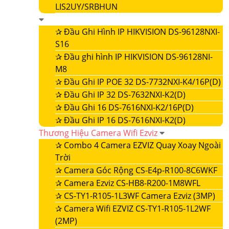
LIS2UY/SRBHUN
✰
Đầu Ghi Hình IP HIKVISION DS-96128NXI-
S16
✰
Đầu ghi hình IP HIKVISION DS-96128NI-
M8
✰
Đầu Ghi IP POE 32 DS-7732NXI-K4/16P(D)
✰
Đầu Ghi IP 32 DS-7632NXI-K2(D)
✰
Đầu Ghi 16 DS-7616NXI-K2/16P(D)
✰
Đầu Ghi IP 16 DS-7616NXI-K2(D)
Thương Hiệu Camera Wifi Ezviz
✰
Combo 4 Camera EZVIZ Quay Xoay Ngoài
Trời
✰
Camera Góc Rộng CS-E4p-R100-8C6WKF
✰
Camera Ezviz CS-HB8-R200-1M8WFL
✰
CS-TY1-R105-1L3WF Camera Ezviz (3MP)
✰
Camera Wifi EZVIZ CS-TY1-R105-1L2WF
(2MP)