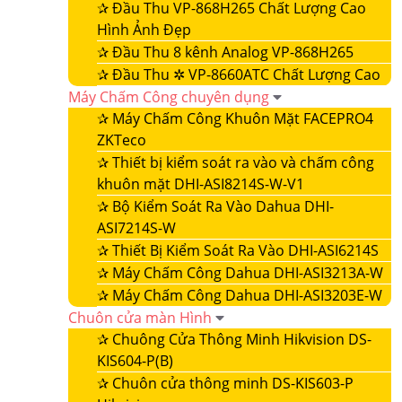
✰
Đầu Thu VP-868H265 Chất Lượng Cao
Hình Ảnh Đẹp
✰
Đầu Thu 8 kênh Analog VP-868H265
✰
Đầu Thu ✲ VP-8660ATC Chất Lượng Cao
Máy Chấm Công chuyên dụng
✰
Máy Chấm Công Khuôn Mặt FACEPRO4
ZKTeco
✰
Thiết bị kiểm soát ra vào và chấm công
khuôn mặt DHI-ASI8214S-W-V1
✰
Bộ Kiểm Soát Ra Vào Dahua DHI-
ASI7214S-W
✰
Thiết Bị Kiểm Soát Ra Vào DHI-ASI6214S
✰
Máy Chấm Công Dahua DHI-ASI3213A-W
✰
Máy Chấm Công Dahua DHI-ASI3203E-W
Chuôn cửa màn Hình
✰
Chuông Cửa Thông Minh Hikvision DS-
KIS604-P(B)
✰
Chuôn cửa thông minh DS-KIS603-P