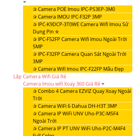
✰
Camera POE Imou IPC-PS3EP-3M0
✰
Camera IMOU IPC-F32P 3MP
✰
IPC-K9DCP-3T0WE Camera Wifi Imou Sử
Dụng Pin ✮
✰
IPC-F52FP Camera Wifi Imou Ngoài Trời
5MP
✰
IPC-F32FP Camera Quan Sát Ngoài Trời
3MP
✰
Camera Wifi Imou IPC-F22FP Mẫu Đẹp
Lắp Camera Wifi Giá Rẻ
Camera Imou wifi Xoay 360 Giá Rẻ
✰
Combo 4 Camera EZVIZ Quay Xoay Ngoài
Trời
✰
Camera WiFi 6 Dahua DH-H3T 3MP
✰
Camera IP WiFi UNV Uho-P3C-M5F4
Ngoài Trời
✰
Camera IP PT UNV WiFi Uho-P2C-M4F4
Full Color