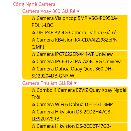
Công Nghệ Camera
Camera Xoay 360 Giá Rẻ
✰
Camera Visioncop 5MP VSC-IP0950A-
PDLK-LBC
✰
DH-P4F-PV-4G Camera Dahua Giá rẻ
✰
Camera KBvision KX-CDAAi2298ZePN
(2MP)
✰
Camera IPC7622ER-X44-VF Uniview
✰
Camera IPC6312LFW-AX4C-VG Uniview
✰
Camera Dahua Quay Quét 360 DH-
SD29204DB-GNY-W
Camera Thu âm Giá Rẻ
✰
Combo 4 Camera EZVIZ Quay Xoay Ngoài
Trời
✰
Camera WiFi 6 Dahua DH-H3T 3MP
✰
Camera Hikvision DS-2CD2H47G3-
LIZS2UY/SRB
✰
Camera Hikvision DS-2CD2T47G3-