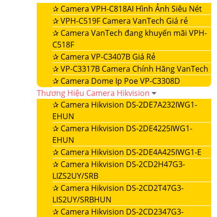
✰
Camera VPH-C818AI Hình Ảnh Siêu Nét
✰
VPH-C519F Camera VanTech Giá rẻ
✰
Camera VanTech đang khuyến mãi VPH-
C518F
✰
Camera VP-C3407B Giá Rẻ
✰
VP-C3317B Camera Chính Hãng VanTech
✰
Camera Dome Ip Poe VP-C3308D
Thương Hiệu Camera Hikvision
✰
Camera Hikvision DS-2DE7A232IWG1-
EHUN
✰
Camera Hikvision DS-2DE4225IWG1-
EHUN
✰
Camera Hikvision DS-2DE4A425IWG1-E
✰
Camera Hikvision DS-2CD2H47G3-
LIZS2UY/SRB
✰
Camera Hikvision DS-2CD2T47G3-
LIS2UY/SRBHUN
✰
Camera Hikvision DS-2CD2347G3-