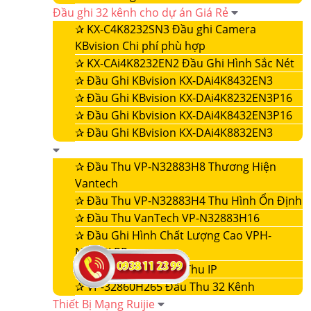
Đầu ghi 32 kênh cho dự án Giá Rẻ
✰
KX-C4K8232SN3 Đầu ghi Camera
KBvision Chi phí phù hợp
✰
KX-CAi4K8232EN2 Đầu Ghi Hình Sắc Nét
✰
Đầu Ghi KBvision KX-DAi4K8432EN3
✰
Đầu Ghi KBvision KX-DAi4K8232EN3P16
✰
Đầu Ghi Kbvision KX-DAi4K8432EN3P16
✰
Đầu Ghi KBvision KX-DAi4K8832EN3
✰
Đầu Thu VP-N32883H8 Thương Hiện
Vantech
✰
Đầu Thu VP-N32883H4 Thu Hình Ổn Định
✰
Đầu Thu VanTech VP-N32883H16
✰
Đầu Ghi Hình Chất Lượng Cao VPH-
N4432LPR
✰
VP-32860NVR Đầu Thu IP
✰
VP-32860H265 Đầu Thu 32 Kênh
Thiết Bị Mạng Ruijie