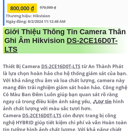
800,000 ₫
970,000 ₫
Thương hiệu:
Hikvision
Ngày đăng:
8/2/2024 11:12:48 AM
Giới Thiệu Thông Tin Camera Thân
Ghi Âm Hikvision
DS-2CE16D0T-
LTS
Thiết Bị Camera
DS-2CE16D0T-LTS
từ An Thành Phát
là lựa chọn hoàn hảo cho hệ thống giám sát của bạn.
Với khả năng thu âm và loa chất lượng, camera này
mang đến trải nghiệm giám sát hoàn hảo. Công nghệ
Có Màu Ban Ðêm Luôn giúp bạn quan sát rõ ràng
ngay cả trong điều kiện ánh sáng yếu, ⁂
tự tin
hình
ảnh chất lượng với màu sắc tươi hơn.
Camera
DS-2CE16D0T-LTS
còn được trang bị công
nghệ HYBRID giúp tiết kiệm chi phí và vẫn Hoàn toàn
tin tưởng hình ảnh chất lượng. Với khả năng chiết