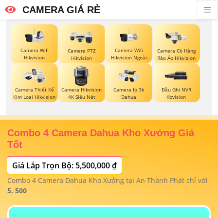
CAMERA GIÁ RẺ
Camera Wifi
Camera Wifi
Camera PTZ
Camera Có Hàng
Hikvision
Hikvision Ngoài
Hikvision
Rào Ảo Hikvision
Trời
Camera Thiết Kế
Camera Hikvision
Camera Ip 3k
Đầu Ghi NVR
Kim Loại Hikvision
4K Siêu Nét
Dahua
Kbvision
Combo 4 Camera Dahua Kho Xưởng Giá
T
Tốt
Giá Lắp Trọn Bộ: 5,500,000 ₫
T
1/
t
Combo 4 Camera Dahua Kho Xưởng tại An Thành Phát chỉ với
m
 4
5. 500