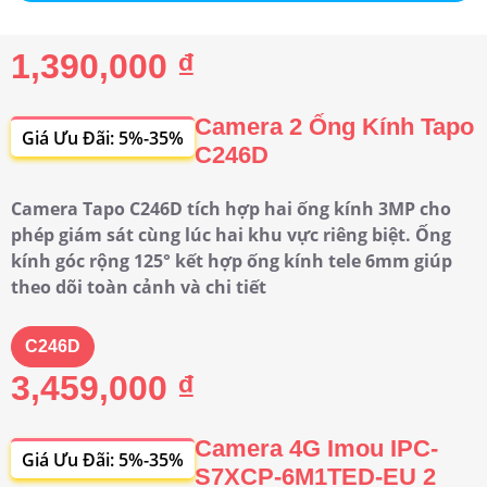
1,390,000 ₫
Camera 2 Ống Kính Tapo
Giá Ưu Đãi: 5%-35%
C246D
Camera Tapo C246D tích hợp hai ống kính 3MP cho
phép giám sát cùng lúc hai khu vực riêng biệt. Ống
kính góc rộng 125° kết hợp ống kính tele 6mm giúp
theo dõi toàn cảnh và chi tiết
C246D
3,459,000 ₫
Camera 4G Imou IPC-
Giá Ưu Đãi: 5%-35%
S7XCP-6M1TED-EU 2