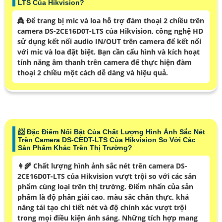
LTS Của Hikvision?
👸 Để trang bị mic và loa hỗ trợ đàm thoại 2 chiều trên
camera DS-2CE16D0T-LTS của Hikvision, công nghệ HD
sử dụng kết nối audio IN/OUT trên camera để kết nối
với mic và loa đặt biệt. Bạn cần cấu hình và kích hoạt
tính năng âm thanh trên camera để thực hiện đàm
thoại 2 chiều một cách dễ dàng và hiệu quả.
📨 Đặc Điểm Nổi Bật Của Chất Lượng Hình Ảnh Sắc Nét
Trên Camera DS-CEDT-LTS Của Hikvision So Với Các
Sản Phẩm Khác Trên Thị Trường?
👩‍🌾 Chất lượng hình ảnh sắc nét trên camera DS-
2CE16D0T-LTS của Hikvision vượt trội so với các sản
phẩm cùng loại trên thị trường. Điểm nhấn của sản
phẩm là độ phân giải cao, màu sắc chân thực, khả
năng tái tạo chi tiết nét và độ chính xác vượt trội
trong mọi điều kiện ánh sáng. Những tích hợp mang