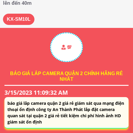
lên đến 40m
KX-SM10L
💯
BÁO GIÁ LẮP CAMERA QUẬN 2 CHÍNH HÃNG RẺ
NHẤT
3/15/2023 11:09:32 AM
báo giá lắp camera quận 2 giá rẻ giám sát qua mạng điện
thoại ổn định công ty An Thành Phát lắp đặt camera
quan sát tại quận 2 giá rẻ tiết kiệm chi phí hình ảnh HD
giám sát ổn định