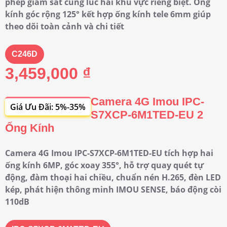
phép giám sát cùng lúc hai khu vực riêng biệt. Ống
kính góc rộng 125° kết hợp ống kính tele 6mm giúp
theo dõi toàn cảnh và chi tiết
C246D
3,459,000 ₫
Camera 4G Imou IPC-
Giá Ưu Đãi: 5%-35%
S7XCP-6M1TED-EU 2
Ống Kính
Camera 4G Imou IPC-S7XCP-6M1TED-EU tích hợp hai
ống kính 6MP, góc xoay 355°, hỗ trợ quay quét tự
động, đàm thoại hai chiều, chuẩn nén H.265, đèn LED
kép, phát hiện thông minh IMOU SENSE, báo động còi
110dB