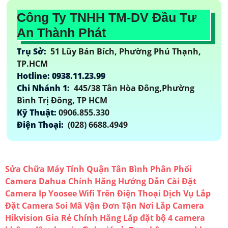
Công Ty TNHH TM-DV Đầu Tư
An Thành Phát
Trụ Sở:
51 Lũy Bán Bích, Phường Phú Thạnh,
TP.HCM
Hotline: 0938.11.23.99
Chi Nhánh 1:
445/38 Tân Hòa Đông,Phường
Bình Trị Đông, TP HCM
Kỹ Thuật:
0906.855.330
Điện Thoại:
(028) 6688.4949
Sửa Chữa Máy Tính Quận Tân Bình
Phân Phối
Camera Dahua Chính Hãng
Hướng Dẫn Cài Đặt
Camera Ip Yoosee Wifi Trên Điện Thoại
Dịch Vụ Lắp
Đặt Camera Soi Mã Vận Đơn Tận Nơi
Lắp Camera
Hikvision Gia Rẻ Chính Hãng
Lắp đặt bộ 4 camera