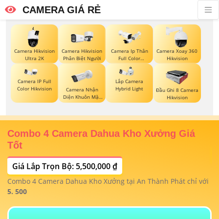
CAMERA GIÁ RẺ
Camera Hikvision
Camera Hikvision
Camera Ip Thân
Camera Xoay 360
Ultra 2K
Phân Biệt Người
Full Color
Hikvision
Hikvision
Camera IP Full
Lắp Camera
Color Hikvision
Hybrid Light
Camera Nhận
Đầu Ghi 8 Camera
Diện Khuôn Mặt
Hikvision
Hikvision
Combo 4 Camera Dahua Kho Xưởng Giá
T
Tốt
Giá Lắp Trọn Bộ: 5,500,000 ₫
T
1/
t
Combo 4 Camera Dahua Kho Xưởng tại An Thành Phát chỉ với
m
 4
5. 500