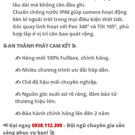
lâu dài mà không cần đầu ghi.
Chuẩn chống nước IP66 giúp camera hoạt động
bền bỉ ngoài trời trong mọi điều kiện thời tiết.
Góc quay linh hoạt với Pan 340° và Tilt 105°, phù
hợp lắp ở vị trí cần bao quát rộng.
📝AN THÀNH PHÁT CAM KẾT 📝
✍️ Hàng mới 100% Fullbox, chính hãng.
✍️ Nhiều chương trình ưu đãi hấp dẫn.
✍️ Chế độ hậu mãi chuyên nghiệp.
✍️ Nguồn gốc xuất xứ rõ ràng, đảm bảo từ
thương hiệu lớn.
✍️ Bảo hành chính hãng lên đến 2 năm
📢 Gọi ngay
0938.112.399
– Đội ngũ chuyên gia sẵn
sàng phục vụ bạn! 🚀