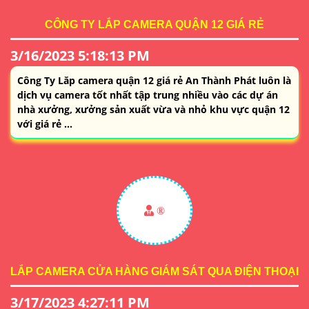
CÔNG TY LẮP CAMERA QUẬN 12 GIÁ RẺ
3/16/2023 5:18:13 PM
Công Ty Lăp camera quận 12 giá rẻ An Thành Phát luôn là
dịch vụ camera tốt nhất tập trung nhiều vào các dự án
nhà xưởng, xưởng sản xuất vừa và nhỏ khu vực quận 12
với giá rẻ ...
®️
LẮP CAMERA CỬA HÀNG GIÁM SÁT QUA ĐIỆN THOẠI
3/17/2023 4:27:11 PM