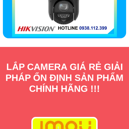
LẮP CAMERA GIÁ RẺ GIẢI
PHÁP ỔN ĐỊNH SẢN PHẨM
CHÍNH HÃNG !!!