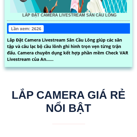
LẮP ĐẶT CAMERA LIVESTREAM SÂN CẦU LÔNG
Lần xem: 2626
Lắp Đặt Camera Livestream Sân Cầu Lông giúp các sân
tập và câu lạc bộ cầu lônh ghi hình trọn vẹn từng trận
đấu. Camera chuyên dụng kết hợp phần mềm Check VAR
Livestream của An......
LẮP CAMERA GIÁ RẺ
NỔI BẬT