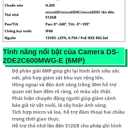
Chuẩn nén
H.265
microSD/microSDHC/microSDXC lên đến
Thẻ nhớ
512GB
Pan/Tilt
Pan: 0°~340°, Tilt: -5°~105°
Chống bụi nước
IP66
Nguồn
12VDC ±25%, 0.75A / PoE IEEE 802.3af
Tính năng nổi bật của Camera DS-
2DE2C600MWG-E (6MP)
Độ phân giải 6MP giúp ghi lại hình ảnh siêu sắc
nét, phù hợp giám sát khu vực rộng lớn.
Hồng ngoại và đèn ánh sáng trắng 30m hỗ trợ
quan sát ban đêm rõ ràng, có màu sắc thật.
Phát hiện chuyển động người giúp giảm cảnh
báo giả từ vật nuôi, lá cây hoặc ánh sáng.
Tích hợp micro và loa, hỗ trợ đàm thoại hai chiều
trong thời gian thực.
Hỗ trợ thẻ nhớ lên đến 512GB cho phép ghi hình