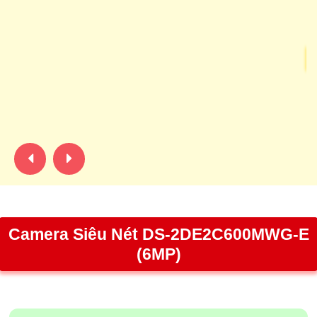
t
C
C
gi
th
n
Camera Siêu Nét DS-2DE2C600MWG-E
(6MP)