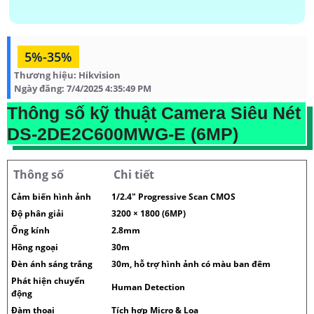
5%-35%
Thương hiệu:
Hikvision
Ngày đăng:
7/4/2025 4:35:49 PM
Thông số kỹ thuật Camera Siêu Nét
DS-2DE2C600MWG-E (6MP)
Thông số
Chi tiết
Cảm biến hình ảnh
1/2.4" Progressive Scan CMOS
Độ phân giải
3200 × 1800 (6MP)
Ống kính
2.8mm
Hồng ngoại
30m
Đèn ánh sáng trắng
30m, hỗ trợ hình ảnh có màu ban đêm
Phát hiện chuyển
Human Detection
động
Đàm thoại
Tích hợp Micro & Loa