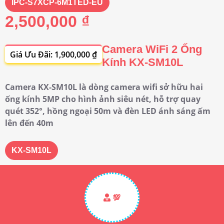
IPC-S7XCP-6M1TED-EU
2,500,000 ₫
Camera WiFi 2 Ống
Giá Ưu Đãi: 1,900,000 ₫
Kính KX-SM10L
Camera KX-SM10L là dòng camera wifi sở hữu hai
ống kính 5MP cho hình ảnh siêu nét, hỗ trợ quay
quét 352°, hồng ngoại 50m và đèn LED ánh sáng ấm
lên đến 40m
KX-SM10L
💯