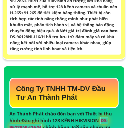
96128NI-I16/H của Hikvision ấn tượng với khả năng
xử lý mạnh mẽ, hỗ trợ 128 kênh camera và chuẩn nén
H.265+/H.265 để tiết kiệm băng thông. Thiết bị còn
tích hợp các tính năng thông minh như phát hiện
khuôn mặt, phân tích hành vi, và hệ thống báo động
chuyển động hiệu quả. ❇
Nét giá trị đánh giá cao hơn
DS-96128NI-I16/H hỗ trợ lưu trữ đám mây và có khả
năng kết nối với nhiều loại camera khác nhau, giúp
tăng cường tính linh hoạt và tiện ích.
Công Ty TNHH TM-DV Đầu
Tư An Thành Phát
An Thành Phát chào đón bạn với Thiết bị thu
hình Đầu ghi hình 128 KÊNH HIKVISION
DS-
96128NI-I16/H
chính hãng. Với sản phẩm uy