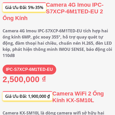
Camera 4G Imou IPC-
Giá Ưu Đãi: 5%-35%
S7XCP-6M1TED-EU 2
Ống Kính
Camera 4G Imou IPC-S7XCP-6M1TED-EU tích hợp hai
ống kính 6MP, góc xoay 355°, hỗ trợ quay quét tự
động, đàm thoại hai chiều, chuẩn nén H.265, đèn LED
kép, phát hiện thông minh IMOU SENSE, báo động còi
110dB
IPC-S7XCP-6M1TED-EU
2,500,000 ₫
Camera WiFi 2 Ống
Giá Ưu Đãi: 1,900,000 ₫
Kính KX-SM10L
Camera KX-SM10L là dòng camera wifi sở hữu hai