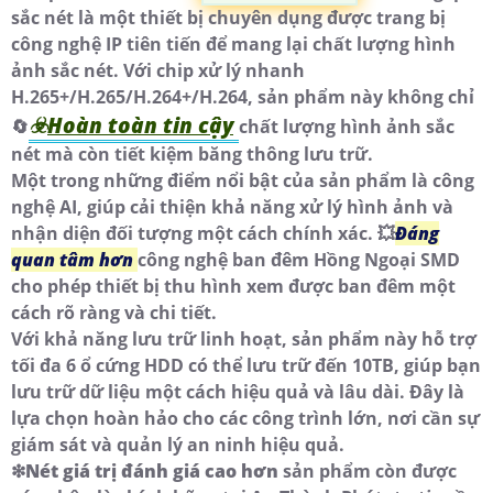
sắc nét là một thiết bị chuyên dụng được trang bị
công nghệ IP tiên tiến để mang lại chất lượng hình
ảnh sắc nét. Với chip xử lý nhanh
H.265+/H.265/H.264+/H.264, sản phẩm này không chỉ
☣️
Hoàn toàn tin cậy
🔄
chất lượng hình ảnh sắc
nét mà còn tiết kiệm băng thông lưu trữ.
Một trong những điểm nổi bật của sản phẩm là công
nghệ AI, giúp cải thiện khả năng xử lý hình ảnh và
nhận diện đối tượng một cách chính xác. 💥
Đáng
quan tâm hơn
công nghệ ban đêm Hồng Ngoại SMD
cho phép thiết bị thu hình xem được ban đêm một
cách rõ ràng và chi tiết.
Với khả năng lưu trữ linh hoạt, sản phẩm này hỗ trợ
tối đa 6 ổ cứng HDD có thể lưu trữ đến 10TB, giúp bạn
lưu trữ dữ liệu một cách hiệu quả và lâu dài. Đây là
lựa chọn hoàn hảo cho các công trình lớn, nơi cần sự
giám sát và quản lý an ninh hiệu quả.
❇
Nét giá trị đánh giá cao hơn
sản phẩm còn được