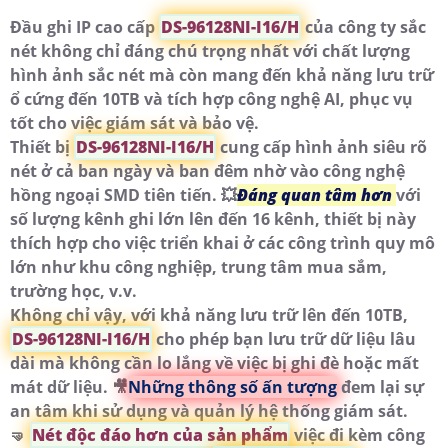
Đầu ghi IP cao cấp
DS-96128NI-I16/H
của công ty sắc
nét không chỉ đáng chú trọng nhất với chất lượng
hình ảnh sắc nét mà còn mang đến khả năng lưu trữ
ổ cứng đến 10TB và tích hợp công nghệ AI, phục vụ
tốt cho việc giám sát và bảo vệ.
Thiết bị
DS-96128NI-I16/H
cung cấp hình ảnh siêu rõ
nét ở cả ban ngày và ban đêm nhờ vào công nghệ
hồng ngoại SMD tiên tiến. 💥
Đáng quan tâm hơn
với
số lượng kênh ghi lớn lên đến 16 kênh, thiết bị này
thích hợp cho việc triển khai ở các công trình quy mô
lớn như khu công nghiệp, trung tâm mua sắm,
trường học, v.v.
Không chỉ vậy, với khả năng lưu trữ lên đến 10TB,
DS-96128NI-I16/H
cho phép bạn lưu trữ dữ liệu lâu
dài mà không cần lo lắng về việc bị ghi đè hoặc mất
mát dữ liệu. 🎥
Những thông số ấn tượng
đem lại sự
an tâm khi sử dụng và quản lý hệ thống giám sát.
🤜
Nét độc đáo hơn của sản phẩm
việc đi kèm công