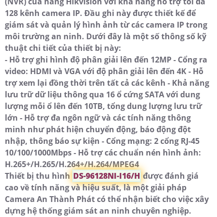
(NVR) của hãng Hikvision với khả năng hỗ trợ tối đa
128 kênh camera IP. Đầu ghi này được thiết kế để
giám sát và quản lý hình ảnh từ các camera IP trong
môi trường an ninh. Dưới đây là một số thông số kỹ
thuật chi tiết của thiết bị này:
- Hỗ trợ ghi hình độ phân giải lên đến 12MP - Cổng ra
video: HDMI và VGA với độ phân giải lên đến 4K - Hỗ
trợ xem lại đồng thời trên tất cả các kênh - Khả năng
lưu trữ dữ liệu thông qua 16 ổ cứng SATA với dung
lượng mỗi ổ lên đến 10TB, tổng dung lượng lưu trữ
lớn - Hỗ trợ đa ngôn ngữ và các tính năng thông
minh như phát hiện chuyển động, báo động đột
nhập, thông báo sự kiện - Cổng mạng: 2 cổng RJ-45
10/100/1000Mbps - Hỗ trợ các chuẩn nén hình ảnh:
H.265+/H.265/H.264+/H.264/MPEG4
Thiết bị thu hình
DS-96128NI-I16/H
được đánh giá
cao về tính năng và hiệu suất, là một giải pháp
Camera An Thành Phát có thể nhận biết cho việc xây
dựng hệ thống giám sát an ninh chuyên nghiệp.