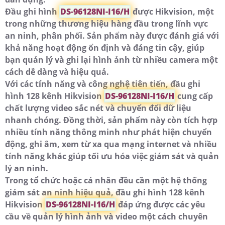
Đầu ghi hình
DS-96128NI-I16/H
được Hikvision, một
trong những thương hiệu hàng đầu trong lĩnh vực
an ninh, phân phối. Sản phẩm này được đánh giá với
khả năng hoạt động ổn định và đáng tin cậy, giúp
bạn quản lý và ghi lại hình ảnh từ nhiều camera một
cách dễ dàng và hiệu quả.
Với các tính năng và công nghệ tiên tiến, đầu ghi
hình 128 kênh Hikvision
DS-96128NI-I16/H
cung cấp
chất lượng video sắc nét và chuyển đổi dữ liệu
nhanh chóng. Đồng thời, sản phẩm này còn tích hợp
nhiều tính năng thông minh như phát hiện chuyển
động, ghi âm, xem từ xa qua mạng internet và nhiều
tính năng khác giúp tối ưu hóa việc giám sát và quản
lý an ninh.
Trong tổ chức hoặc cá nhân đều cần một hệ thống
giám sát an ninh hiệu quả, đầu ghi hình 128 kênh
Hikvision
DS-96128NI-I16/H
đáp ứng được các yêu
cầu về quản lý hình ảnh và video một cách chuyên