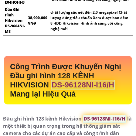
E04HQHI-B
Đầu Ghi
chất lượng sắc nét đến 2.0 megapixel Chất
Hình
38,900,000
lượng đúng tiêu chuẩn Xem được ban đêm
Hikvision
VNĐ
8 HDD Hikvision Hình ảnh sáng với công
DS-9664NI-
nghệ mới
M8
Công Trình Được Khuyến Nghị
Đầu ghi hình 128 KÊNH
HIKVISION
DS-96128NI-I16/H
Mang lại Hiệu Quả
Đầu ghi hình 128 kênh Hikvision
DS-96128NI-I16/H
là
một thiết bị quan trọng trong hệ thống giám sát
camera cho các dự án cao cấp và công trình dân