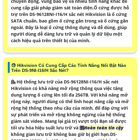
chuyển động, vùng bảo vệ và nhiều tính năng khác để
cung cấp giải pháp giám sát toàn diện.Ổ cứng được hỗ
trợ trên DS-96128NI-I16/H sắc nét Hikvision là ổ cứng
SATA chuẩn, bao gồm ổ cứng gắn trong và ổ cứng gắn
ngoài. Đây là loại ổ cứng thông dụng và dễ dùng, giúp
người dùng dễ dàng lưu trữ và quản lý dữ liệu một
cách hiệu quả trên thiết bị của mình.
😓 Hikvision Có Cung Cấp Các Tính Năng Nổi Bật Nào
Trên DS-9NI-I16/H Sắc Nét?
💁 Hệ thống lưu trữ của DS-96128NI-I16/H sắc nét
Hikvision có khả năng mở rộng thông qua việc tăng
dung lượng ổ cứng lên tối đa 256TB. Với khả năng mở
rộng này, người dùng có thể linh hoạt nâng cấp và mở
rộng hệ thống theo nhu cầu của mình, để đáp ứng với
sự phát triển và mở rộng không ngừng của hệ thống
giám sát video. Mang lại giá trị vượt trội Bạn sẽ được
tối ưu hóa hiệu suất lưu trữ và 🎛
Hoàn toàn tin cậy
không gian lưu trữ không bao giờ bị giới hạn.DS-