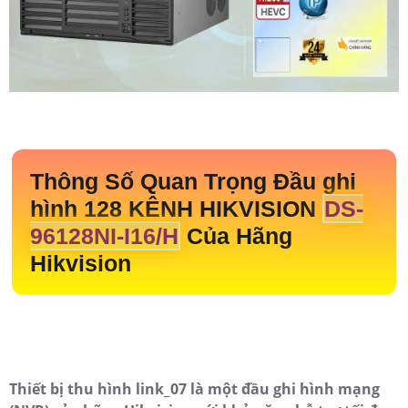
Thông Số Quan Trọng Đầu ghi
hình 128 KÊNH HIKVISION
DS-
96128NI-I16/H
Của Hãng
Hikvision
Thiết bị thu hình link_07 là một đầu ghi hình mạng