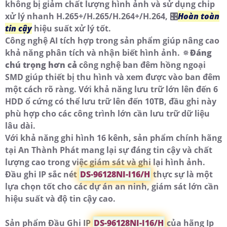
không bị giảm chất lượng hình ảnh và sử dụng chip
xử lý nhanh H.265+/H.265/H.264+/H.264, 🎛
Hoàn toàn
tin cậy
hiệu suất xử lý tốt.
Công nghệ AI tích hợp trong sản phẩm giúp nâng cao
khả năng phân tích và nhận biết hình ảnh. 🔅
Đáng
chú trọng hơn cả
công nghệ ban đêm hồng ngoại
SMD giúp thiết bị thu hình và xem được vào ban đêm
một cách rõ ràng. Với khả năng lưu trữ lớn lên đến 6
HDD ổ cứng có thể lưu trữ lên đến 10TB, đầu ghi này
phù hợp cho các công trình lớn cần lưu trữ dữ liệu
lâu dài.
Với khả năng ghi hình 16 kênh, sản phẩm chính hãng
tại An Thành Phát mang lại sự đáng tin cậy và chất
lượng cao trong việc giám sát và ghi lại hình ảnh.
Đầu ghi IP sắc nét
DS-96128NI-I16/H
thực sự là một
lựa chọn tốt cho các dự án an ninh, giám sát lớn cần
hiệu suất và độ tin cậy cao.
Sản phẩm Đầu Ghi IP
DS-96128NI-I16/H
của hãng Ip