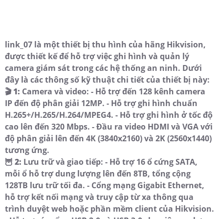
link_07 là một thiết bị thu hình của hãng Hikvision,
được thiết kế để hỗ trợ việc ghi hình và quản lý
camera giám sát trong các hệ thống an ninh. Dưới
đây là các thông số kỹ thuật chi tiết của thiết bị này:
🎬
1:
Camera và video: - Hỗ trợ đến 128 kênh camera
IP đến độ phân giải 12MP. - Hỗ trợ ghi hình chuẩn
H.265+/H.265/H.264/MPEG4. - Hỗ trợ ghi hình ở tốc độ
cao lên đến 320 Mbps. - Đầu ra video HDMI và VGA với
độ phân giải lên đến 4K (3840x2160) và 2K (2560x1440)
tương ứng.
🦉
2:
Lưu trữ và giao tiếp: - Hỗ trợ 16 ổ cứng SATA,
mỗi ổ hỗ trợ dung lượng lên đến 8TB, tổng cộng
128TB lưu trữ tối đa. - Cổng mạng Gigabit Ethernet,
hỗ trợ kết nối mạng và truy cập từ xa thông qua
trình duyệt web hoặc phần mềm client của Hikvision.