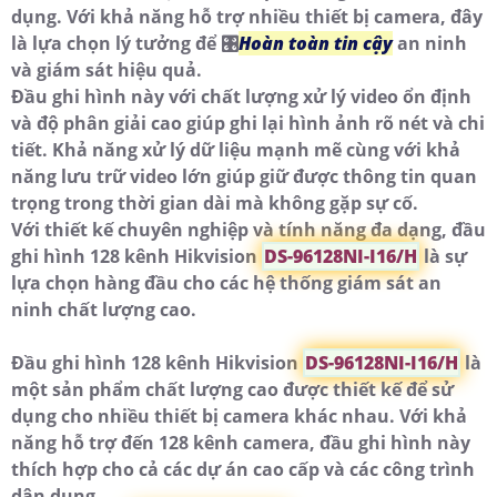
dụng. Với khả năng hỗ trợ nhiều thiết bị camera, đây
là lựa chọn lý tưởng để 🎛
Hoàn toàn tin cậy
an ninh
và giám sát hiệu quả.
Đầu ghi hình này với chất lượng xử lý video ổn định
và độ phân giải cao giúp ghi lại hình ảnh rõ nét và chi
tiết. Khả năng xử lý dữ liệu mạnh mẽ cùng với khả
năng lưu trữ video lớn giúp giữ được thông tin quan
trọng trong thời gian dài mà không gặp sự cố.
Với thiết kế chuyên nghiệp và tính năng đa dạng, đầu
ghi hình 128 kênh Hikvision
DS-96128NI-I16/H
là sự
lựa chọn hàng đầu cho các hệ thống giám sát an
ninh chất lượng cao.
Đầu ghi hình 128 kênh Hikvision
DS-96128NI-I16/H
là
một sản phẩm chất lượng cao được thiết kế để sử
dụng cho nhiều thiết bị camera khác nhau. Với khả
năng hỗ trợ đến 128 kênh camera, đầu ghi hình này
thích hợp cho cả các dự án cao cấp và các công trình
dân dụng.