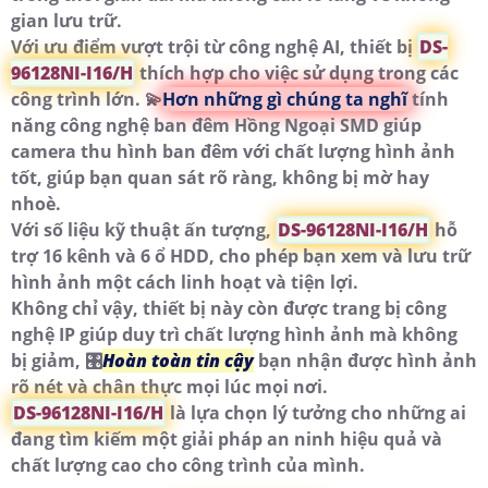
gian lưu trữ.
Với ưu điểm vượt trội từ công nghệ AI, thiết bị
DS-
96128NI-I16/H
thích hợp cho việc sử dụng trong các
công trình lớn. 💫
Hơn những gì chúng ta nghĩ
tính
năng công nghệ ban đêm Hồng Ngoại SMD giúp
camera thu hình ban đêm với chất lượng hình ảnh
tốt, giúp bạn quan sát rõ ràng, không bị mờ hay
nhoè.
Với số liệu kỹ thuật ấn tượng,
DS-96128NI-I16/H
hỗ
trợ 16 kênh và 6 ổ HDD, cho phép bạn xem và lưu trữ
hình ảnh một cách linh hoạt và tiện lợi.
Không chỉ vậy, thiết bị này còn được trang bị công
nghệ IP giúp duy trì chất lượng hình ảnh mà không
bị giảm, 🎛
Hoàn toàn tin cậy
bạn nhận được hình ảnh
rõ nét và chân thực mọi lúc mọi nơi.
DS-96128NI-I16/H
là lựa chọn lý tưởng cho những ai
đang tìm kiếm một giải pháp an ninh hiệu quả và
chất lượng cao cho công trình của mình.