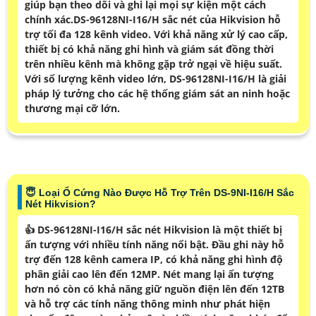
giúp bạn theo dõi và ghi lại mọi sự kiện một cách
chính xác.DS-96128NI-I16/H sắc nét của Hikvision hỗ
trợ tối đa 128 kênh video. Với khả năng xử lý cao cấp,
thiết bị có khả năng ghi hình và giám sát đồng thời
trên nhiều kênh mà không gặp trở ngại về hiệu suất.
Với số lượng kênh video lớn, DS-96128NI-I16/H là giải
pháp lý tưởng cho các hệ thống giám sát an ninh hoặc
thương mại cỡ lớn.
😇 Loại Ổ Cứng Nào Được Hỗ Trợ Trên DS-9NI-I16/H Sắc
Nét Hikvision?
👍 DS-96128NI-I16/H sắc nét Hikvision là một thiết bị
ấn tượng với nhiều tính năng nổi bật. Đầu ghi này hỗ
trợ đến 128 kênh camera IP, có khả năng ghi hình độ
phân giải cao lên đến 12MP. Nét mang lại ấn tượng
hơn nó còn có khả năng giữ nguồn điện lên đến 12TB
và hỗ trợ các tính năng thông minh như phát hiện