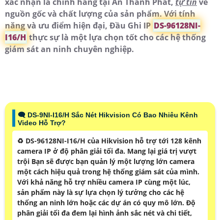
xác nhận là chính hãng tại An Thành Phát,
tự tin
về
nguồn gốc và chất lượng của sản phẩm. Với tính
năng và ưu điểm hiện đại, Đầu Ghi IP
DS-96128NI-
I16/H
thực sự là một lựa chọn tốt cho các hệ thống
giám sát an ninh chuyên nghiệp.
🗨️ DS-9NI-I16/H Sắc Nét Hikvision Có Bao Nhiêu Kênh
Video Hỗ Trợ?
♻️ DS-96128NI-I16/H của Hikvision hỗ trợ tới 128 kênh
camera IP ở độ phân giải tối đa. Mang lại giá trị vượt
trội Bạn sẽ được bạn quản lý một lượng lớn camera
một cách hiệu quả trong hệ thống giám sát của mình.
Với khả năng hỗ trợ nhiều camera IP cùng một lúc,
sản phẩm này là sự lựa chọn lý tưởng cho các hệ
thống an ninh lớn hoặc các dự án có quy mô lớn. Độ
phân giải tối đa đem lại hình ảnh sắc nét và chi tiết,