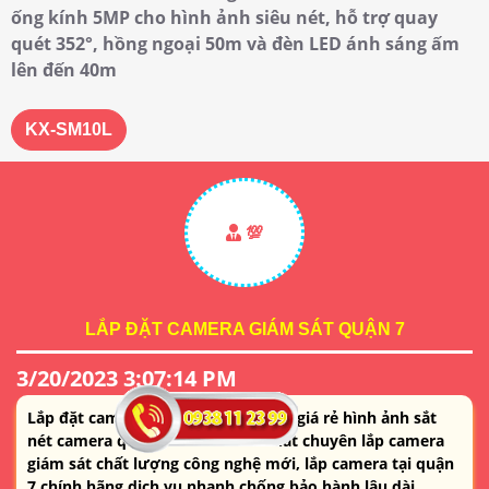
ống kính 5MP cho hình ảnh siêu nét, hỗ trợ quay
quét 352°, hồng ngoại 50m và đèn LED ánh sáng ấm
lên đến 40m
KX-SM10L
💯
LẮP ĐẶT CAMERA GIÁM SÁT QUẬN 7
3/20/2023 3:07:14 PM
Lắp đặt camera giám sát tại quận 7 giá rẻ hình ảnh sắt
nét camera quan sát An Thành Phát chuyên lắp camera
giám sát chất lượng công nghệ mới, lắp camera tại quận
7 chính hãng dịch vụ nhanh chống bảo hành lâu dài