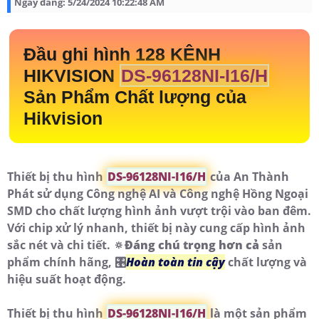
Ngày đăng:
5/24/2024 10:22:48 AM
Đầu ghi hình 128 KÊNH
HIKVISION
DS-96128NI-I16/H
Sản Phẩm Chất lượng của
Hikvision
Thiết bị thu hình
DS-96128NI-I16/H
của An Thành
Phát sử dụng Công nghệ AI và Công nghệ Hồng Ngoại
SMD cho chất lượng hình ảnh vượt trội vào ban đêm.
Với chip xử lý nhanh, thiết bị này cung cấp hình ảnh
sắc nét và chi tiết. 🔅
Đáng chú trọng hơn cả
sản
phẩm chính hãng, 🎛
Hoàn toàn tin cậy
chất lượng và
hiệu suất hoạt động.
Thiết bị thu hình
DS-96128NI-I16/H
là một sản phẩm