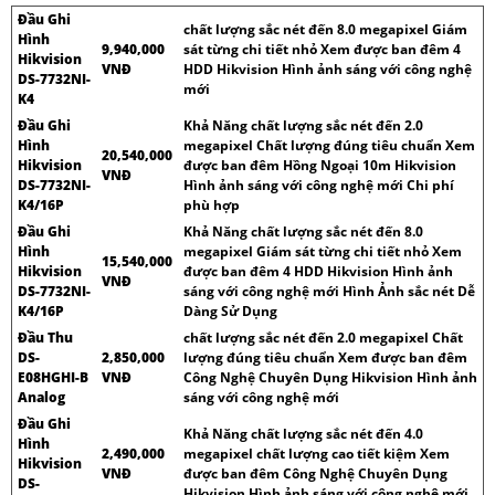
Đầu Ghi
chất lượng sắc nét đến 8.0 megapixel Giám
Hình
9,940,000
sát từng chi tiết nhỏ Xem được ban đêm 4
Hikvision
VNĐ
HDD Hikvision Hình ảnh sáng với công nghệ
DS-7732NI-
mới
K4
Đầu Ghi
Khả Năng chất lượng sắc nét đến 2.0
Hình
megapixel Chất lượng đúng tiêu chuẩn Xem
20,540,000
Hikvision
được ban đêm Hồng Ngoại 10m Hikvision
VNĐ
DS-7732NI-
Hình ảnh sáng với công nghệ mới Chi phí
K4/16P
phù hợp
Đầu Ghi
Khả Năng chất lượng sắc nét đến 8.0
Hình
megapixel Giám sát từng chi tiết nhỏ Xem
15,540,000
Hikvision
được ban đêm 4 HDD Hikvision Hình ảnh
VNĐ
DS-7732NI-
sáng với công nghệ mới Hình Ảnh sắc nét Dễ
K4/16P
Dàng Sử Dụng
Đầu Thu
chất lượng sắc nét đến 2.0 megapixel Chất
DS-
2,850,000
lượng đúng tiêu chuẩn Xem được ban đêm
E08HGHI-B
VNĐ
Công Nghệ Chuyên Dụng Hikvision Hình ảnh
Analog
sáng với công nghệ mới
Đầu Ghi
Khả Năng chất lượng sắc nét đến 4.0
Hình
2,490,000
megapixel chất lượng cao tiết kiệm Xem
Hikvision
VNĐ
được ban đêm Công Nghệ Chuyên Dụng
DS-
Hikvision Hình ảnh sáng với công nghệ mới