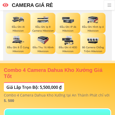
CAMERA GIÁ RẺ
Đầu Ghi AI
Đầu Ghi Ip 8
Đầu Ghi IP 4k
Đầu Ghi Hình Ip 4
Hikvision
Camera Hikvision
Hikvision
Hikvision
Đầu Ghi 8 Ổ Cưng
Đầu Thu 16 Kênh
Đầu Ghi 4 HDD
Bô Camera Chống
Hikvision
Hikvision
Hikvision
Trộm Hikvision
Combo 4 Camera Dahua Kho Xưởng Giá
T
Tốt
Giá Lắp Trọn Bộ: 5,500,000 ₫
T
1/
t
Combo 4 Camera Dahua Kho Xưởng tại An Thành Phát chỉ với
m
 4
5. 500