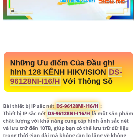
Những Ưu điểm Của Đầu ghi
hình 128 KÊNH HIKVISION
DS-
96128NI-I16/H
Với Thông Số
Bài thiết bị IP sắc nét
DS-96128NI-I16/H
:
Thiết bị IP sắc nét
DS-96128NI-I16/H
là một sản phẩm
chất lượng với khả năng cung cấp hình ảnh sắc nét
và lưu trữ đến 10TB, giúp bạn có thể lưu trữ dữ liệu
trong thời gian dài mà không cần lo lắng về không