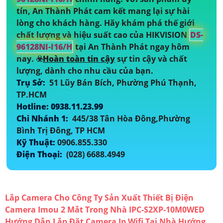
tín, An Thành Phát cam kết mang lại sự hài
lòng cho khách hàng. Hãy khám phá thế giới
chất lượng và hiệu suất cao của HIKVISION
DS-
96128NI-I16/H
tại An Thành Phát ngay hôm
nay. ☣️
Hoàn toàn tin cậy
sự tin cậy và chất
lượng, dành cho nhu cầu của bạn.
Trụ Sở:
51 Lũy Bán Bích, Phường Phú Thạnh,
TP.HCM
Hotline: 0938.11.23.99
Chi Nhánh 1:
445/38 Tân Hòa Đông,Phường
Bình Trị Đông, TP HCM
Kỹ Thuật:
0906.855.330
Điện Thoại:
(028) 6688.4949
Lắp Camera Cho Công Ty Sản Xuất Thiết Bị Điện
Camera Imou 2 Mắt Trong Nhà IPC-S2XP-10M0WED
Hướng Dẫn Lắp Đặt Camera Ip Wifi Tại Nhà
Hướng