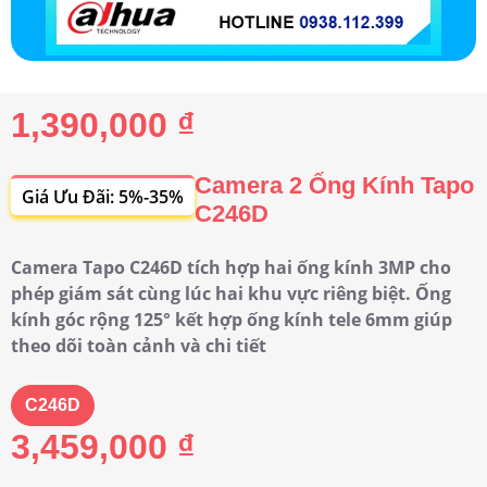
1,390,000 ₫
Camera 2 Ống Kính Tapo
Giá Ưu Đãi: 5%-35%
C246D
Camera Tapo C246D tích hợp hai ống kính 3MP cho
phép giám sát cùng lúc hai khu vực riêng biệt. Ống
kính góc rộng 125° kết hợp ống kính tele 6mm giúp
theo dõi toàn cảnh và chi tiết
C246D
3,459,000 ₫