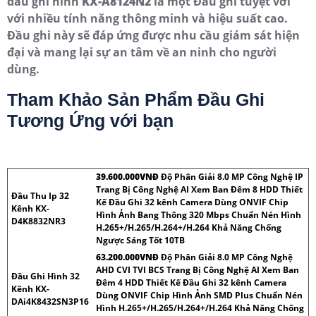
đầu ghi hình
KX-A8124N2
là một Đầu ghi tuyệt vời
với nhiều tính năng thông minh và hiệu suất cao.
Đầu ghi này sẽ đáp ứng được nhu cầu giám sát hiện
đại và mang lại sự an tâm về an ninh cho người
dùng.
Tham Khảo Sản Phẩm Đầu Ghi
Tương Ứng với bạn
39.600.000VNÐ
Độ Phân Giải 8.0 MP Công Nghệ IP
Trang Bị Công Nghệ AI Xem Ban Đêm 8 HDD Thiết
Đầu Thu Ip 32
Kế Đầu Ghi 32 kênh Camera Dùng ONVIF Chip
Kênh KX-
Hình Ảnh Bang Thông 320 Mbps Chuẩn Nén Hình
D4K8832NR3
H.265+/H.265/H.264+/H.264 Khả Năng Chống
Ngược Sáng Tốt 10TB
63.200.000VNÐ
Độ Phân Giải 8.0 MP Công Nghệ
AHD CVI TVI BCS Trang Bị Công Nghệ AI Xem Ban
Đầu Ghi Hình 32
Đêm 4 HDD Thiết Kế Đầu Ghi 32 kênh Camera
Kênh KX-
Dùng ONVIF Chip Hình Ảnh SMD Plus Chuẩn Nén
DAi4K8432SN3P16
Hình H.265+/H.265/H.264+/H.264 Khả Năng Chống