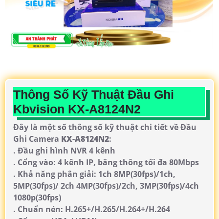
Thông Số Kỹ Thuật Đầu Ghi
Kbvision KX-A8124N2
Đây là một số thông số kỹ thuật chi tiết về Đầu
Ghi Camera
KX-A8124N2
:
. Đầu ghi hình NVR 4 kênh
. Cổng vào: 4 kênh IP, băng thông tối đa 80Mbps
. Khả năng phân giải: 1ch 8MP(30fps)/1ch,
5MP(30fps)/ 2ch 4MP(30fps)/2ch, 3MP(30fps)/4ch
1080p(30fps)
. Chuẩn nén: H.265+/H.265/H.264+/H.264