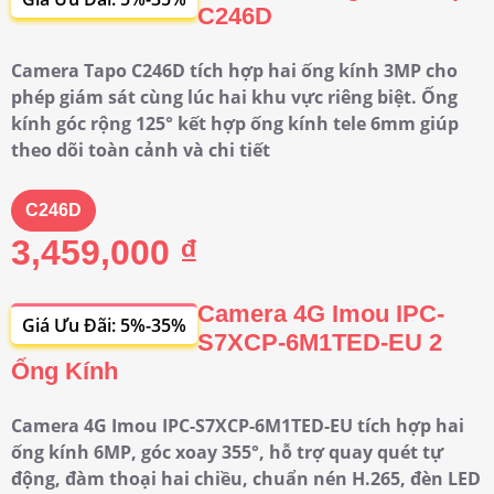
C246D
Camera Tapo C246D tích hợp hai ống kính 3MP cho
phép giám sát cùng lúc hai khu vực riêng biệt. Ống
kính góc rộng 125° kết hợp ống kính tele 6mm giúp
theo dõi toàn cảnh và chi tiết
C246D
3,459,000 ₫
Camera 4G Imou IPC-
Giá Ưu Đãi: 5%-35%
S7XCP-6M1TED-EU 2
Ống Kính
Camera 4G Imou IPC-S7XCP-6M1TED-EU tích hợp hai
ống kính 6MP, góc xoay 355°, hỗ trợ quay quét tự
động, đàm thoại hai chiều, chuẩn nén H.265, đèn LED