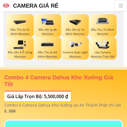
CAMERA GIÁ RẺ
Đầu Thu Ip 32
Đầu Ghi Ip 4k
Đầu Ghi Ip 16
Đầu Thu 16 Kênh
Kênh Kbvision
Kbvision
Kênh Kbvision
Kbvision
Đầu Ghi 4 Ổ Cứng
Đầu Thu Ip 64
Camera Dual Light
Lắp Camera
Kbvision
Kênh Kbvision
Kbvision
Kbvision Trọn Gói
Combo 4 Camera Dahua Kho Xưởng Giá
T
Tốt
Giá Lắp Trọn Bộ: 5,500,000 ₫
T
1/
t
Combo 4 Camera Dahua Kho Xưởng tại An Thành Phát chỉ với
m
 4
5. 500