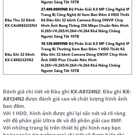
Ngược Sáng Tốt 10TB
27.400.000VNÐ
Độ Phân Giải 8.0 MP Công Nghệ IP
Trang Bị Công Nghệ AI Xem Ban Đêm 4 HDD Thiết
Đầu Thu 32 Kênh
Kế Đầu Ghi 32 kênh Camera Dùng ONVIF Chip
KX-CAi4K8432SN3
Hình Ảnh Bang Thông 256 Mbps Chuẩn Nén Hình
H.265+/H.265/H.264+/H.264 Khả Năng Chống
Ngược Sáng Tốt 10TB
10.130.000VNÐ
Độ Phân Giải 8.0 MP Công Nghệ IP
Trang Bị Thường Xem Ban Đêm 1 HDD Thiết Kế
Đầu Ghi 32 Kênh
Đầu Ghi 32 kênh Camera Dùng ONVIF Chip Hình
KX-C4K8232SN2
Ảnh SMD Plus Chuẩn Nén Hình
H.265+/H.265/H.264+/H.264 Khả Năng Chống
Ngược Sáng Tốt 10TB
Đánh giá chi tiết về Đầu ghi
KX-A8124N2
: Đầu ghi
KX-
A8124N2
được đánh giá cao về chất lượng hình ảnh
ban đêm.
Với 1 HDD, hình ảnh được ghi lại sắc nét và rõ ràng
với độ phân giải Ultra 4k và độ phân giải cao 8MP.
Với những trang bị trên thiết bị ghi hình nay bạn
hoàng toàn tin tưởng mọi chi tiết sẽ được hiển thị