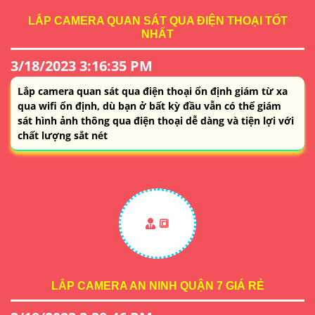
LẮP CAMERA QUAN SÁT QUA ĐIỆN THOẠI TỐT
NHẤT
3/18/2023 3:16:35 PM
Lắp camera quan sát qua điện thoại ổn định giám từ xa
qua wifi ổn định, dù bạn ở bất kỳ đầu vẫn có thể giám
sát hình ảnh thông qua điện thoại dễ dàng và tiện lợi với
chất lượng sắt nét
🔳
LẮP CAMERA AN NINH QUẬN 7 GIÁ RẺ