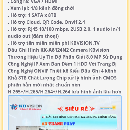
. Cổng ra: VGA / HDMI
. Xem lại: 4/8 kênh đồng thời
. Hỗ trợ: 1 SATA x 8TB
. Hỗ trợ Cloud, QR Code, Onvif 2.4
. Hỗ trợ: RJ45 10/100 mbps, 2USB 2.0, 1 audio in/1
audio out (đàm thoại)
. Hỗ trợ tên miền miễn phí KBVISION.TV
Đầu Ghi Hình
KX-A8124N2
Camera KBvision
Thương Hiệu Uy Tín Độ Phân Giải 8.0 MP Sử Dụng
Công Nghệ IP Xem Ban Đêm 1 HDD Với Trang Bị
Công Nghệ ONVIF Thiết kế Kiểu Đầu Ghi 4 kênh
Khả 8TB Chất Lượng Chíp xử lý hình ảnh CMOS
phiên bản mới nhất chuẩn nén
H.265+/H.265/H.264+/H.264 lưu hình ảnh lâu hơn