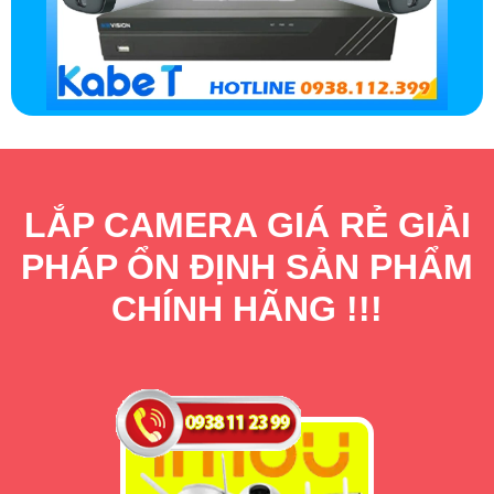
LẮP CAMERA GIÁ RẺ GIẢI
PHÁP ỔN ĐỊNH SẢN PHẨM
CHÍNH HÃNG !!!