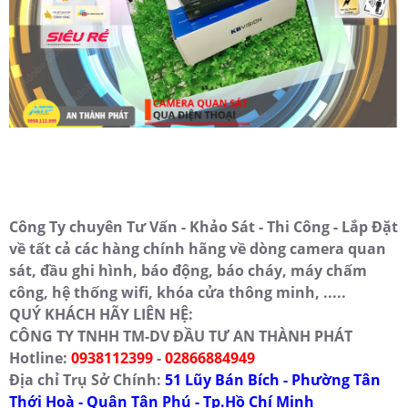
Công Ty chuyên Tư Vấn - Khảo Sát - Thi Công - Lắp Đặt
về tất cả các hàng chính hãng về dòng camera quan
sát, đầu ghi hình, báo động, báo cháy, máy chấm
công, hệ thống wifi, khóa cửa thông minh, .....
QUÝ KHÁCH HÃY LIÊN HỆ:
CÔNG TY TNHH TM-DV ĐẦU TƯ AN THÀNH PHÁT
Hotline:
0938112399
-
02866884949
Địa chỉ Trụ Sở Chính:
51 Lũy Bán Bích - Phường Tân
Thới Hoà - Quận Tân Phú - Tp.Hồ Chí Minh