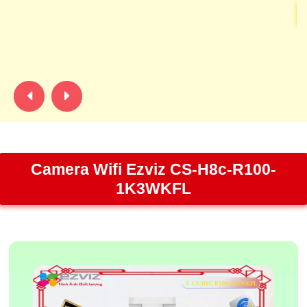
Ca
tr
CM
Camera Wifi Ezviz CS-H8c-R100-
1K3WKFL