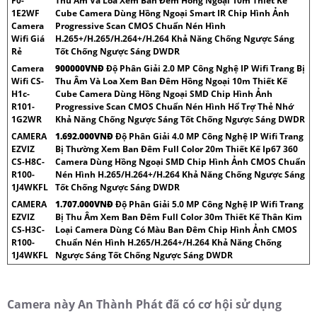
F0-
Thu Âm Và Loa Xem Ban Đêm Hồng Ngoại 10m Thiết Kế
1E2WF
Cube Camera Dùng Hồng Ngoại Smart IR Chip Hình Ảnh
Camera
Progressive Scan CMOS Chuẩn Nén Hình
Wifi Giá
H.265+/H.265/H.264+/H.264 Khả Năng Chống Ngược Sáng
Rẻ
Tốt Chống Ngược Sáng DWDR
Camera
900000VNÐ
Độ Phân Giải 2.0 MP Công Nghệ IP Wifi Trang Bị
Wifi CS-
Thu Âm Và Loa Xem Ban Đêm Hồng Ngoại 10m Thiết Kế
H1c-
Cube Camera Dùng Hồng Ngoại SMD Chip Hình Ảnh
R101-
Progressive Scan CMOS Chuẩn Nén Hình Hổ Trợ Thẻ Nhớ
1G2WR
Khả Năng Chống Ngược Sáng Tốt Chống Ngược Sáng DWDR
CAMERA
1.692.000VNÐ
Độ Phân Giải 4.0 MP Công Nghệ IP Wifi Trang
EZVIZ
Bị Thường Xem Ban Đêm Full Color 20m Thiết Kế Ip67 360
CS-H8C-
Camera Dùng Hồng Ngoại SMD Chip Hình Ảnh CMOS Chuẩn
R100-
Nén Hình H.265/H.264+/H.264 Khả Năng Chống Ngược Sáng
1J4WKFL
Tốt Chống Ngược Sáng DWDR
CAMERA
1.707.000VNÐ
Độ Phân Giải 5.0 MP Công Nghệ IP Wifi Trang
EZVIZ
Bị Thu Âm Xem Ban Đêm Full Color 30m Thiết Kế Thân Kim
CS-H3C-
Loại Camera Dùng Có Màu Ban Đêm Chip Hình Ảnh CMOS
R100-
Chuẩn Nén Hình H.265/H.264+/H.264 Khả Năng Chống
1J4WKFL
Ngược Sáng Tốt Chống Ngược Sáng DWDR
Camera này An Thành Phát đã có cơ hội sử dụng