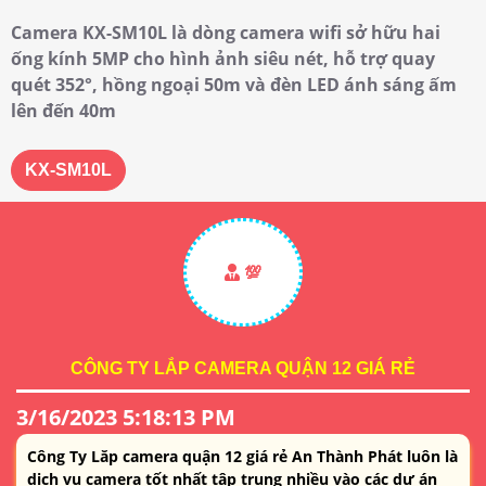
Camera KX-SM10L là dòng camera wifi sở hữu hai
ống kính 5MP cho hình ảnh siêu nét, hỗ trợ quay
quét 352°, hồng ngoại 50m và đèn LED ánh sáng ấm
lên đến 40m
KX-SM10L
💯
CÔNG TY LẮP CAMERA QUẬN 12 GIÁ RẺ
3/16/2023 5:18:13 PM
Công Ty Lăp camera quận 12 giá rẻ An Thành Phát luôn là
dịch vụ camera tốt nhất tập trung nhiều vào các dự án