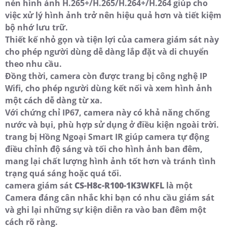
nén hình ảnh H.265+/H.265/H.264+/H.264 giúp cho
việc xử lý hình ảnh trở nên hiệu quả hơn và tiết kiệm
bộ nhớ lưu trữ.
Thiết kế nhỏ gọn và tiện lợi của camera giám sát này
cho phép người dùng dễ dàng lắp đặt và di chuyển
theo nhu cầu.
Đồng thời, camera còn được trang bị công nghệ IP
Wifi, cho phép người dùng kết nối và xem hình ảnh
một cách dễ dàng từ xa.
Với chứng chỉ IP67, camera này có khả năng chống
nước và bụi, phù hợp sử dụng ở điều kiện ngoài trời.
trang bị Hồng Ngoại Smart IR giúp camera tự động
điều chỉnh độ sáng và tối cho hình ảnh ban đêm,
mang lại chất lượng hình ảnh tốt hơn và tránh tình
trạng quá sáng hoặc quá tối.
camera giám sát
CS-H8c-R100-1K3WKFL
là một
Camera đáng cân nhắc khi bạn có nhu cầu giám sát
và ghi lại những sự kiện diễn ra vào ban đêm một
cách rõ ràng.