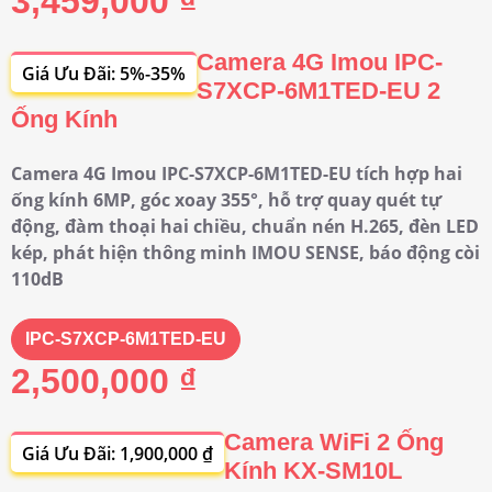
3,459,000 ₫
Camera 4G Imou IPC-
Giá Ưu Đãi: 5%-35%
S7XCP-6M1TED-EU 2
Ống Kính
Camera 4G Imou IPC-S7XCP-6M1TED-EU tích hợp hai
ống kính 6MP, góc xoay 355°, hỗ trợ quay quét tự
động, đàm thoại hai chiều, chuẩn nén H.265, đèn LED
kép, phát hiện thông minh IMOU SENSE, báo động còi
110dB
IPC-S7XCP-6M1TED-EU
2,500,000 ₫
Camera WiFi 2 Ống
Giá Ưu Đãi: 1,900,000 ₫
Kính KX-SM10L