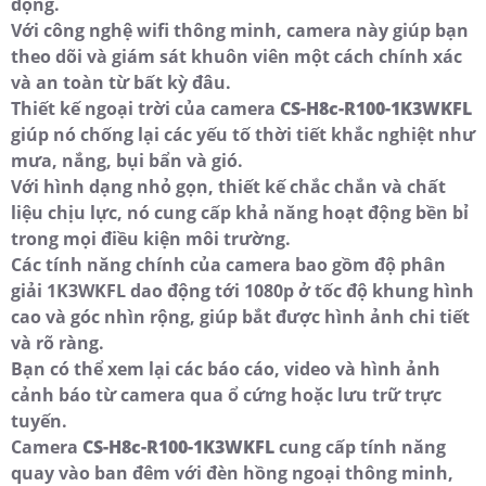
động.
Với công nghệ wifi thông minh, camera này giúp bạn
theo dõi và giám sát khuôn viên một cách chính xác
và an toàn từ bất kỳ đâu.
Thiết kế ngoại trời của camera
CS-H8c-R100-1K3WKFL
giúp nó chống lại các yếu tố thời tiết khắc nghiệt như
mưa, nắng, bụi bẩn và gió.
Với hình dạng nhỏ gọn, thiết kế chắc chắn và chất
liệu chịu lực, nó cung cấp khả năng hoạt động bền bỉ
trong mọi điều kiện môi trường.
Các tính năng chính của camera bao gồm độ phân
giải 1K3WKFL dao động tới 1080p ở tốc độ khung hình
cao và góc nhìn rộng, giúp bắt được hình ảnh chi tiết
và rõ ràng.
Bạn có thể xem lại các báo cáo, video và hình ảnh
cảnh báo từ camera qua ổ cứng hoặc lưu trữ trực
tuyến.
Camera
CS-H8c-R100-1K3WKFL
cung cấp tính năng
quay vào ban đêm với đèn hồng ngoại thông minh,