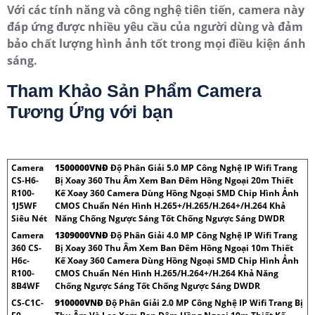
Với các tính năng và công nghệ tiên tiến, camera này
đáp ứng được nhiều yêu cầu của người dùng và đảm
bảo chất lượng hình ảnh tốt trong mọi điều kiện ánh
sáng.
Tham Khảo Sản Phẩm Camera
Tương Ứng với bạn
Camera
1500000VNÐ
Độ Phân Giải 5.0 MP Công Nghệ IP Wifi Trang
CS-H6-
Bị Xoay 360 Thu Âm Xem Ban Đêm Hồng Ngoại 20m Thiết
R100-
Kế Xoay 360 Camera Dùng Hồng Ngoại SMD Chip Hình Ảnh
1J5WF
CMOS Chuẩn Nén Hình H.265+/H.265/H.264+/H.264 Khả
Siêu Nét
Năng Chống Ngược Sáng Tốt Chống Ngược Sáng DWDR
Camera
1309000VNÐ
Độ Phân Giải 4.0 MP Công Nghệ IP Wifi Trang
360 CS-
Bị Xoay 360 Thu Âm Xem Ban Đêm Hồng Ngoại 10m Thiết
H6c-
Kế Xoay 360 Camera Dùng Hồng Ngoại SMD Chip Hình Ảnh
R100-
CMOS Chuẩn Nén Hình H.265/H.264+/H.264 Khả Năng
8B4WF
Chống Ngược Sáng Tốt Chống Ngược Sáng DWDR
CS-C1C-
910000VNÐ
Độ Phân Giải 2.0 MP Công Nghệ IP Wifi Trang Bị