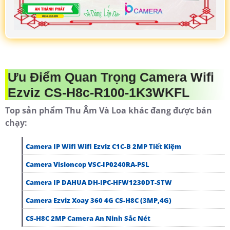
Ưu Điểm Quan Trọng Camera Wifi
Ezviz CS-H8c-R100-1K3WKFL
Top sản phẩm Thu Âm Và Loa khác đang được bán
chạy:
Camera IP Wifi Wifi Ezviz C1C-B 2MP Tiết Kiệm
Camera Visioncop VSC-IP0240RA-PSL
Camera IP DAHUA DH-IPC-HFW1230DT-STW
Camera Ezviz Xoay 360 4G CS-H8C (3MP,4G)
CS-H8C 2MP Camera An Ninh Sắc Nét