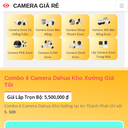
CAMERA GIÁ RẺ
Camera Ezviz Có
Camera Ezviz Báo
Camera Nhựa
Camera 360 Báo
Chống Trộm
Động
Plastic Ezviz
Động Ezviz
Lắp Camera Ezviz
Camera POE Ezviz
Camera H.265
Camera Onvif
Trong Nhà
Ezviz
Ezviz
Combo 4 Camera Dahua Kho Xưởng Giá
T
Tốt
Giá Lắp Trọn Bộ: 5,500,000 ₫
T
1/
t
Combo 4 Camera Dahua Kho Xưởng tại An Thành Phát chỉ với
m
 4
5. 500