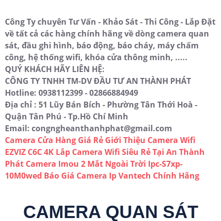
Công Ty chuyên Tư Vấn - Khảo Sát - Thi Công - Lắp Đặt
về tất cả các hàng chính hãng về dòng camera quan
sát, đầu ghi hình, báo động, báo cháy, máy chấm
công, hệ thống wifi, khóa cửa thông minh, .....
QUÝ KHÁCH HÃY LIÊN HỆ:
CÔNG TY TNHH TM-DV ĐẦU TƯ AN THÀNH PHÁT
Hotline: 0938112399 - 02866884949
Địa chỉ : 51 Lũy Bán Bích - Phường Tân Thới Hoà -
Quận Tân Phú - Tp.Hồ Chí Minh
Email: congngheanthanhphat@gmail.com
Camera Cửa Hàng Giá Rẻ
Giới Thiệu Camera Wifi
EZVIZ C6C 4K
Lắp Camera Wifi Siêu Rẻ Tại An Thành
Phát
Camera Imou 2 Mắt Ngoài Trời Ipc-S7xp-
10M0wed
Báo Giá Camera Ip Vantech Chính Hãng
CAMERA QUAN SÁT