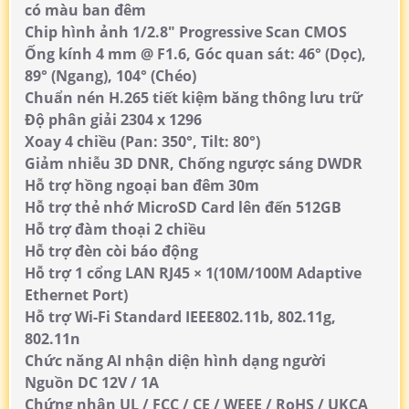
có màu ban đêm
Chip hình ảnh 1/2.8" Progressive Scan CMOS
Ống kính 4 mm @ F1.6, Góc quan sát: 46° (Dọc),
89° (Ngang), 104° (Chéo)
Chuẩn nén H.265 tiết kiệm băng thông lưu trữ
Độ phân giải 2304 x 1296
Xoay 4 chiều (Pan: 350°, Tilt: 80°)
Giảm nhiễu 3D DNR, Chống ngược sáng DWDR
Hỗ trợ hồng ngoại ban đêm 30m
Hỗ trợ thẻ nhớ MicroSD Card lên đến 512GB
Hỗ trợ đàm thoại 2 chiều
Hỗ trợ đèn còi báo động
Hỗ trợ 1 cổng LAN RJ45 × 1(10M/100M Adaptive
Ethernet Port)
Hỗ trợ Wi-Fi Standard IEEE802.11b, 802.11g,
802.11n
Chức năng AI nhận diện hình dạng người
Nguồn DC 12V / 1A
Chứng nhận UL / FCC / CE / WEEE / RoHS / UKCA