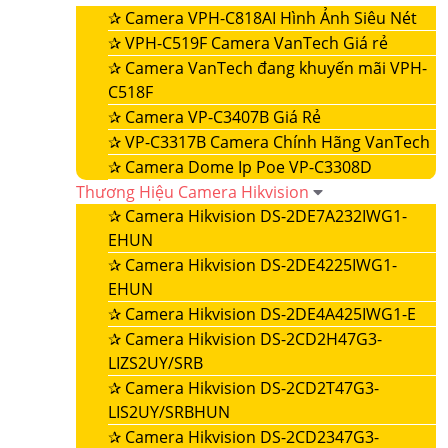
✰
Camera VPH-C818AI Hình Ảnh Siêu Nét
✰
VPH-C519F Camera VanTech Giá rẻ
✰
Camera VanTech đang khuyến mãi VPH-
C518F
✰
Camera VP-C3407B Giá Rẻ
✰
VP-C3317B Camera Chính Hãng VanTech
✰
Camera Dome Ip Poe VP-C3308D
Thương Hiệu Camera Hikvision
✰
Camera Hikvision DS-2DE7A232IWG1-
EHUN
✰
Camera Hikvision DS-2DE4225IWG1-
EHUN
✰
Camera Hikvision DS-2DE4A425IWG1-E
✰
Camera Hikvision DS-2CD2H47G3-
LIZS2UY/SRB
✰
Camera Hikvision DS-2CD2T47G3-
LIS2UY/SRBHUN
✰
Camera Hikvision DS-2CD2347G3-