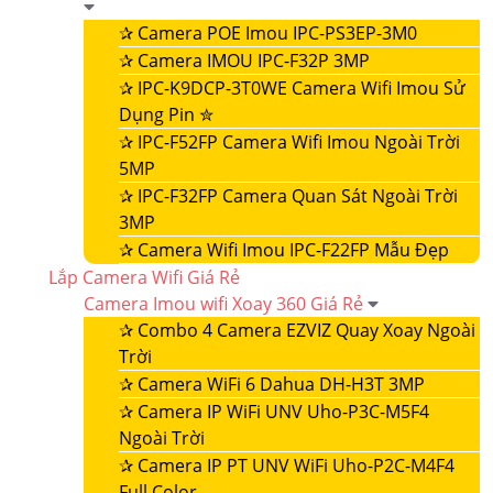
✰
Camera POE Imou IPC-PS3EP-3M0
✰
Camera IMOU IPC-F32P 3MP
✰
IPC-K9DCP-3T0WE Camera Wifi Imou Sử
Dụng Pin ✮
✰
IPC-F52FP Camera Wifi Imou Ngoài Trời
5MP
✰
IPC-F32FP Camera Quan Sát Ngoài Trời
3MP
✰
Camera Wifi Imou IPC-F22FP Mẫu Đẹp
Lắp Camera Wifi Giá Rẻ
Camera Imou wifi Xoay 360 Giá Rẻ
✰
Combo 4 Camera EZVIZ Quay Xoay Ngoài
Trời
✰
Camera WiFi 6 Dahua DH-H3T 3MP
✰
Camera IP WiFi UNV Uho-P3C-M5F4
Ngoài Trời
✰
Camera IP PT UNV WiFi Uho-P2C-M4F4
Full Color