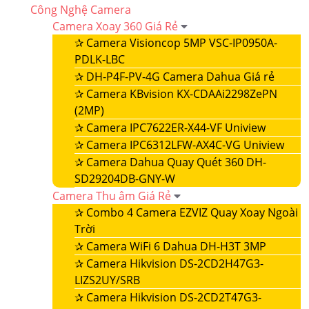
Công Nghệ Camera
Camera Xoay 360 Giá Rẻ
✰
Camera Visioncop 5MP VSC-IP0950A-
PDLK-LBC
✰
DH-P4F-PV-4G Camera Dahua Giá rẻ
✰
Camera KBvision KX-CDAAi2298ZePN
(2MP)
✰
Camera IPC7622ER-X44-VF Uniview
✰
Camera IPC6312LFW-AX4C-VG Uniview
✰
Camera Dahua Quay Quét 360 DH-
SD29204DB-GNY-W
Camera Thu âm Giá Rẻ
✰
Combo 4 Camera EZVIZ Quay Xoay Ngoài
Trời
✰
Camera WiFi 6 Dahua DH-H3T 3MP
✰
Camera Hikvision DS-2CD2H47G3-
LIZS2UY/SRB
✰
Camera Hikvision DS-2CD2T47G3-