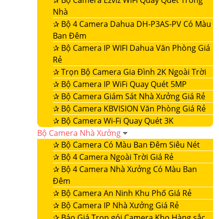
✰
Bộ Camera Ezviz WiFi Quay Quét Trong
Nhà
✰
Bộ 4 Camera Dahua DH-P3AS-PV Có Màu
Ban Đêm
✰
Bộ Camera IP WIFI Dahua Văn Phòng Giá
Rẻ
✰
Trọn Bộ Camera Gia Đình 2K Ngoài Trời
✰
Bộ Camera IP WiFi Quay Quét 5MP
✰
Bộ Camera Giám Sát Nhà Xưởng Giá Rẻ
✰
Bộ Camera KBVISION Văn Phòng Giá Rẻ
✰
Bộ Camera Wi-Fi Quay Quét 3K
Bộ Camera Nhà Xưởng
✰
Bộ Camera Có Màu Ban Đêm Siêu Nét
✰
Bộ 4 Camera Ngoài Trời Giá Rẻ
✰
Bộ 4 Camera Nhà Xưởng Có Màu Ban
Đêm
✰
Bộ Camera An Ninh Khu Phố Giá Rẻ
✰
Bộ Camera IP Nhà Xưởng Giá Rẻ
✰
Báo Giá Trọn gói Camera Kho Hàng sắc