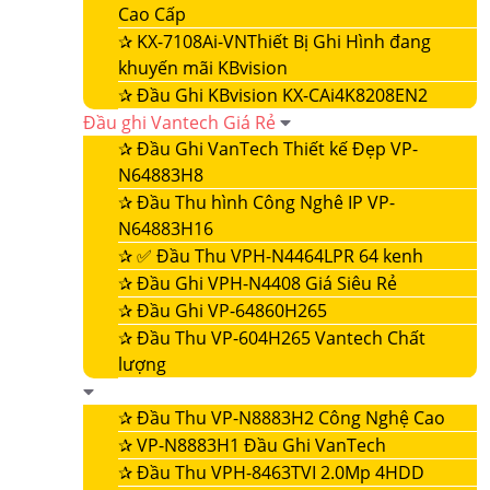
Cao Cấp
✰
KX-7108Ai-VNThiết Bị Ghi Hình đang
khuyến mãi KBvision
✰
Đầu Ghi KBvision KX-CAi4K8208EN2
Đầu ghi Vantech Giá Rẻ
✰
Đầu Ghi VanTech Thiết kế Đẹp VP-
N64883H8
✰
Đầu Thu hình Công Nghê IP VP-
N64883H16
✰
✅ Đầu Thu VPH-N4464LPR 64 kenh
✰
Đầu Ghi VPH-N4408 Giá Siêu Rẻ
✰
Đầu Ghi VP-64860H265
✰
Đầu Thu VP-604H265 Vantech Chất
lượng
✰
Đầu Thu VP-N8883H2 Công Nghệ Cao
✰
VP-N8883H1 Đầu Ghi VanTech
✰
Đầu Thu VPH-8463TVI 2.0Mp 4HDD