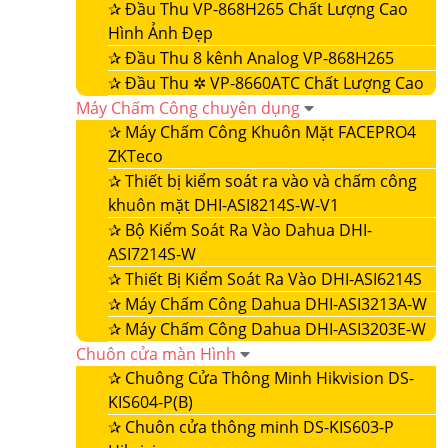
✰
Đầu Thu VP-868H265 Chất Lượng Cao
Hình Ảnh Đẹp
✰
Đầu Thu 8 kênh Analog VP-868H265
✰
Đầu Thu ✲ VP-8660ATC Chất Lượng Cao
Máy Chấm Công chuyên dụng
✰
Máy Chấm Công Khuôn Mặt FACEPRO4
ZKTeco
✰
Thiết bị kiểm soát ra vào và chấm công
khuôn mặt DHI-ASI8214S-W-V1
✰
Bộ Kiểm Soát Ra Vào Dahua DHI-
ASI7214S-W
✰
Thiết Bị Kiểm Soát Ra Vào DHI-ASI6214S
✰
Máy Chấm Công Dahua DHI-ASI3213A-W
✰
Máy Chấm Công Dahua DHI-ASI3203E-W
Chuôn cửa màn Hình
✰
Chuông Cửa Thông Minh Hikvision DS-
KIS604-P(B)
✰
Chuôn cửa thông minh DS-KIS603-P