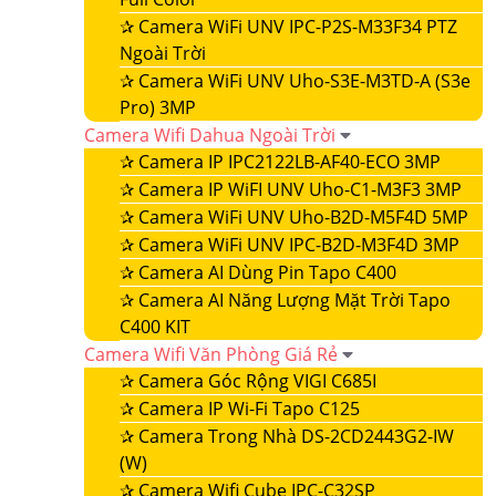
✰
Camera WiFi UNV IPC-P2S-M33F34 PTZ
Ngoài Trời
✰
Camera WiFi UNV Uho-S3E-M3TD-A (S3e
Pro) 3MP
Camera Wifi Dahua Ngoài Trời
✰
Camera IP IPC2122LB-AF40-ECO 3MP
✰
Camera IP WiFI UNV Uho-C1-M3F3 3MP
✰
Camera WiFi UNV Uho-B2D-M5F4D 5MP
✰
Camera WiFi UNV IPC-B2D-M3F4D 3MP
✰
Camera AI Dùng Pin Tapo C400
✰
Camera AI Năng Lượng Mặt Trời Tapo
C400 KIT
Camera Wifi Văn Phòng Giá Rẻ
✰
Camera Góc Rộng VIGI C685I
✰
Camera IP Wi-Fi Tapo C125
✰
Camera Trong Nhà DS-2CD2443G2-IW
(W)
✰
Camera Wifi Cube IPC-C32SP