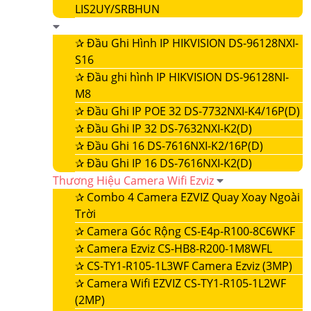
LIS2UY/SRBHUN
✰
Đầu Ghi Hình IP HIKVISION DS-96128NXI-
S16
✰
Đầu ghi hình IP HIKVISION DS-96128NI-
M8
✰
Đầu Ghi IP POE 32 DS-7732NXI-K4/16P(D)
✰
Đầu Ghi IP 32 DS-7632NXI-K2(D)
✰
Đầu Ghi 16 DS-7616NXI-K2/16P(D)
✰
Đầu Ghi IP 16 DS-7616NXI-K2(D)
Thương Hiệu Camera Wifi Ezviz
✰
Combo 4 Camera EZVIZ Quay Xoay Ngoài
Trời
✰
Camera Góc Rộng CS-E4p-R100-8C6WKF
✰
Camera Ezviz CS-HB8-R200-1M8WFL
✰
CS-TY1-R105-1L3WF Camera Ezviz (3MP)
✰
Camera Wifi EZVIZ CS-TY1-R105-1L2WF
(2MP)