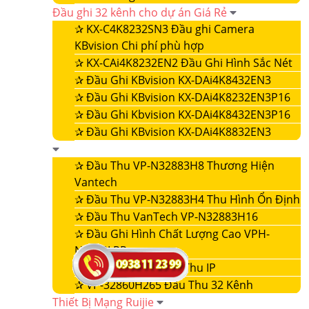
Đầu ghi 32 kênh cho dự án Giá Rẻ
✰
KX-C4K8232SN3 Đầu ghi Camera
KBvision Chi phí phù hợp
✰
KX-CAi4K8232EN2 Đầu Ghi Hình Sắc Nét
✰
Đầu Ghi KBvision KX-DAi4K8432EN3
✰
Đầu Ghi KBvision KX-DAi4K8232EN3P16
✰
Đầu Ghi Kbvision KX-DAi4K8432EN3P16
✰
Đầu Ghi KBvision KX-DAi4K8832EN3
✰
Đầu Thu VP-N32883H8 Thương Hiện
Vantech
✰
Đầu Thu VP-N32883H4 Thu Hình Ổn Định
✰
Đầu Thu VanTech VP-N32883H16
✰
Đầu Ghi Hình Chất Lượng Cao VPH-
N4432LPR
✰
VP-32860NVR Đầu Thu IP
✰
VP-32860H265 Đầu Thu 32 Kênh
Thiết Bị Mạng Ruijie