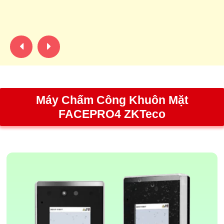
đà
bá
bấ
Máy Chấm Công Khuôn Mặt
FACEPRO4 ZKTeco