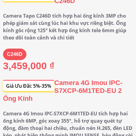
C246D
Camera Tapo C246D tích hợp hai ống kính 3MP cho
phép giám sát cùng lúc hai khu vực riêng biệt. Ống
kính góc rộng 125° kết hợp ống kính tele 6mm giúp
theo dõi toàn cảnh và chi tiết
C246D
3,459,000 ₫
Camera 4G Imou IPC-
Giá Ưu Đãi: 5%-35%
S7XCP-6M1TED-EU 2
Ống Kính
Camera 4G Imou IPC-S7XCP-6M1TED-EU tích hợp hai
ống kính 6MP, góc xoay 355°, hỗ trợ quay quét tự
động, đàm thoại hai chiều, chuẩn nén H.265, đèn LED
kép, phát hiện thông minh IMOU SENSE, báo động còi