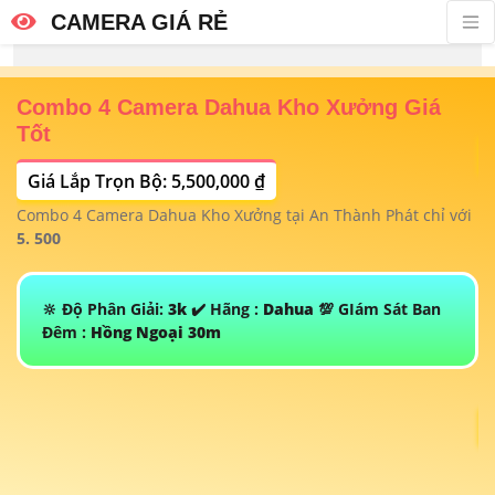
CAMERA GIÁ RẺ
Combo 4 Camera Dahua Kho Xưởng Giá
T
Tốt
Giá Lắp Trọn Bộ: 5,500,000 ₫
T
1/
t
Combo 4 Camera Dahua Kho Xưởng tại An Thành Phát chỉ với
m
 4
5. 500
àu
🔆 Độ Phân Giải:
3k
✔️ Hãng :
Dahua
💯 GIám Sát Ban
Đêm :
Hồng Ngoại 30m
S
Sw
tố