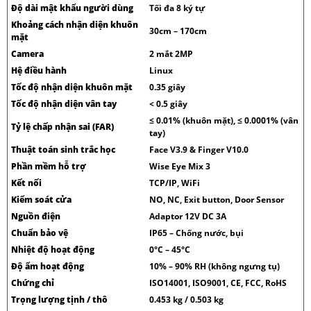
Độ dài mật khẩu người dùng
Tối đa 8 ký tự
Khoảng cách nhận diện khuôn
30cm – 170cm
mặt
Camera
2 mắt 2MP
Hệ điều hành
Linux
Tốc độ nhận diện khuôn mặt
0.35 giây
Tốc độ nhận diện vân tay
< 0.5 giây
≤ 0.01% (khuôn mặt), ≤ 0.0001% (vân
Tỷ lệ chấp nhận sai (FAR)
tay)
Thuật toán sinh trắc học
Face V3.9 & Finger V10.0
Phần mềm hỗ trợ
Wise Eye Mix 3
Kết nối
TCP/IP, WiFi
Kiểm soát cửa
NO, NC, Exit button, Door Sensor
Nguồn điện
Adaptor 12V DC 3A
Chuẩn bảo vệ
IP65 – Chống nước, bụi
Nhiệt độ hoạt động
0°C – 45°C
Độ ẩm hoạt động
10% – 90% RH (không ngưng tụ)
Chứng chỉ
ISO14001, ISO9001, CE, FCC, RoHS
Trọng lượng tịnh / thô
0.453 kg / 0.503 kg