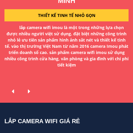
MINH
THIẾT KẾ TINH TẾ NHỎ GỌN
a
D
lắp camera wifi imou là một trong những lựa chọn
H
được nhiều người việt sử dụng. đặt biệt những công trình
g
đ
nhỏ lẻ ưu tiên sản phẩm hình ảnh sắt nét và thiết kế tinh
tế. vào thị trường Việt Nam từ năm 2016 camera Imou phát
à
T
triển doanh số cao. sản phẩm camera wifi imou sử dụng
ua
nhiều công trình cửa hàng, văn phòng và gia đình với chi phí
n
tiết kiệm
LẮP CAMERA WIFI GIÁ RẺ