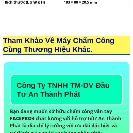
Kích thước (L x W x H)
183 × 88 × 20.5 mm
Tham Khảo Về Máy Chấm Công
Cùng Thương Hiệu Khác.
Công Ty TNHH TM-DV Đầu
Tư An Thành Phát
Bạn đang muốn sở hữu chấm công vân tay
FACEPRO4
chất lượng với hỗ trợ tốt? An Thành
Phát là địa chỉ lý tưởng với ưu đãi đặc biệt và
sự đánh giá cao từ các hãng phân phối.