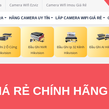
a
Camera Wifi Ezviz
Camera Wifi Imou Giá Rẻ
RA
HÃNG CAMERA UY TÍN
LẮP CAMERA WIFI GIÁ RẺ
hi 2 Ổ Cứng
Đầu Ghi NVR
Đầu Ghi Ip 32 Kênh
Đầu Ghi AI Hi
ikvision
Hikvision
Hikvision
Á RẺ CHÍNH HÃNG 