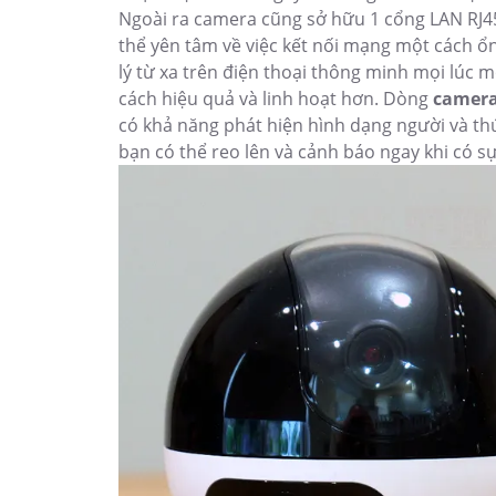
Ngoài ra camera cũng sở hữu 1 cổng LAN RJ45
thể yên tâm về việc kết nối mạng một cách 
lý từ xa trên điện thoại thông minh mọi lúc m
cách hiệu quả và linh hoạt hơn. Dòng
camera
có khả năng phát hiện hình dạng người và th
bạn có thể reo lên và cảnh báo ngay khi có sự