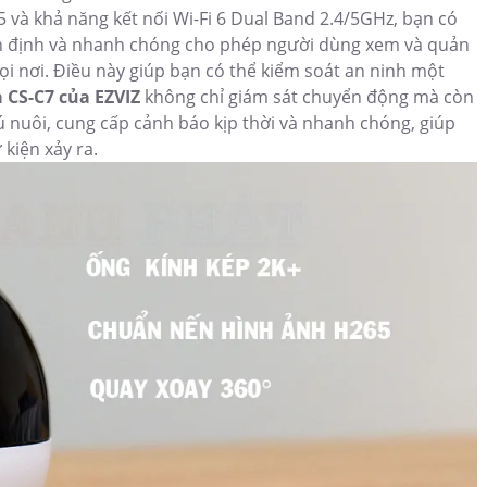
 và khả năng kết nối Wi-Fi 6 Dual Band 2.4/5GHz, bạn có
ổn định và nhanh chóng cho phép người dùng xem và quản
ọi nơi. Điều này giúp bạn có thể kiểm soát an ninh một
 CS-C7 của EZVIZ
không chỉ giám sát chuyển động mà còn
ú nuôi, cung cấp cảnh báo kịp thời và nhanh chóng, giúp
 kiện xảy ra.