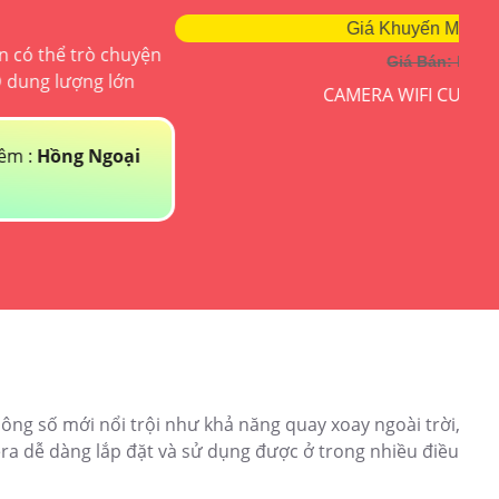
Giá Khuyến Mại: 5%-35%
KX-
Giá Bán: liên hệ
2K
CAMERA WIFI CUBE IPC-C32SP
cam
ng số mới nổi trội như khả năng quay xoay ngoài trời,
era dễ dàng lắp đặt và sử dụng được ở trong nhiều điều