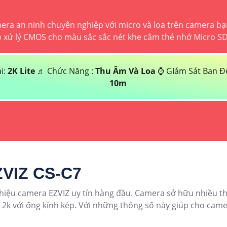
 và loa trên camera bạn có thể trò chuyện
he cắm thẻ nhớ Micro SD dung lượng lớn
 Loa
⌚ GIám Sát Ban Đêm :
Hồng Ngoại
ZVIZ CS-C7
ệu camera EZVIZ uy tín hàng đầu. Camera sở hữu nhiều thô
n 2k với ống kính kép. Với những thông số này giúp cho cam