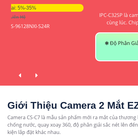
IPC-C32SP là camera an ninh chuyên nghiệp với micro
cùng lúc. Chip xử lý CMOS cho màu sắc sắc nét k
❃ Độ Phân Giải:
2K Lite
♬ Chức Năng :
Thu Âm Và
10m
Giới Thiệu Camera 2 Mắt E
Camera CS-C7 là mẫu sản phẩm mới ra mắt của thương hi
chống nước, quay xoay 360, độ phân giải sắc nét lên đế
kiện lắp đặt khác nhau.