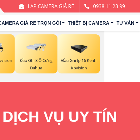
LAP CAMERA GIÁ RẺ
0938 11 23 99
CAMERA GIÁ RẺ TRỌN GÓI
THIẾT BỊ CAMERA
TƯ VẤN
kvision
Đầu Ghi 8 Ổ Cứng
Đầu Ghi Ip 16 Kênh
Dahua
Kbvision
DỊCH VỤ UY TÍN