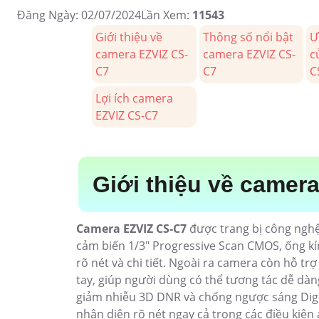
Đăng Ngày: 02/07/2024
Lần Xem:
11543
Giới thiệu về
Thông số nổi bật
Ư
camera EZVIZ CS-
camera EZVIZ CS-
c
C7
C7
C
Lợi ích camera
EZVIZ CS-C7
Giới thiệu về camer
Camera EZVIZ CS-C7
được trang bị công nghệ
cảm biến 1/3" Progressive Scan CMOS, ống k
rõ nét và chi tiết. Ngoài ra camera còn hỗ tr
tay, giúp người dùng có thể tương tác dễ dàng
giảm nhiễu 3D DNR và chống ngược sáng Digit
nhận diện rõ nét ngay cả trong các điều kiện