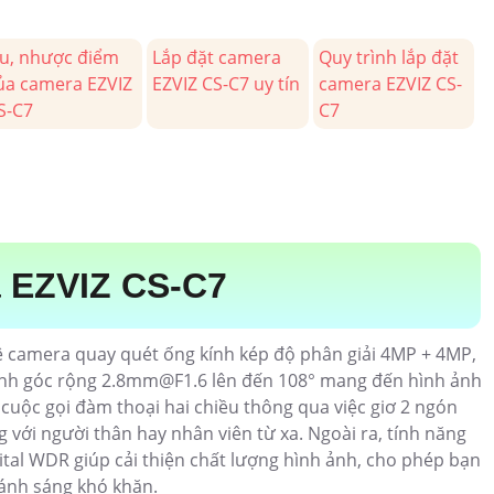
u, nhược điểm
Lắp đặt camera
Quy trình lắp đặt
ủa camera EZVIZ
EZVIZ CS-C7 uy tín
camera EZVIZ CS-
S-C7
C7
a EZVIZ CS-C7
 camera quay quét ống kính kép độ phân giải 4MP + 4MP,
ính góc rộng 2.8mm@F1.6 lên đến 108° mang đến hình ảnh
ợ cuộc gọi đàm thoại hai chiều thông qua việc giơ 2 ngón
 với người thân hay nhân viên từ xa. Ngoài ra, tính năng
al WDR giúp cải thiện chất lượng hình ảnh, cho phép bạn
 ánh sáng khó khăn.