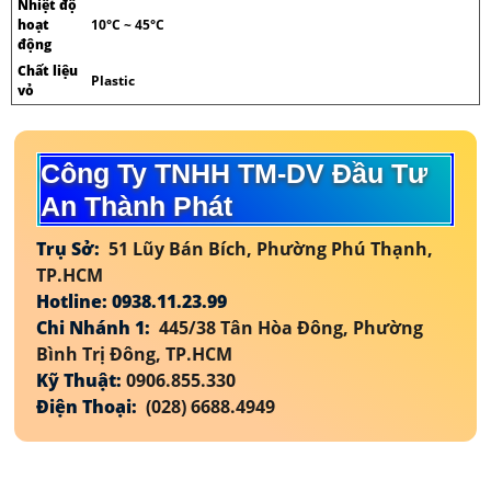
Nhiệt độ
hoạt
10°C ~ 45°C
động
Chất liệu
Plastic
vỏ
Công Ty TNHH TM-DV Đầu Tư
An Thành Phát
Trụ Sở:
51 Lũy Bán Bích, Phường Phú Thạnh,
TP.HCM
Hotline: 0938.11.23.99
Chi Nhánh 1:
445/38 Tân Hòa Đông, Phường
Bình Trị Đông, TP.HCM
Kỹ Thuật:
0906.855.330
Điện Thoại:
(028) 6688.4949