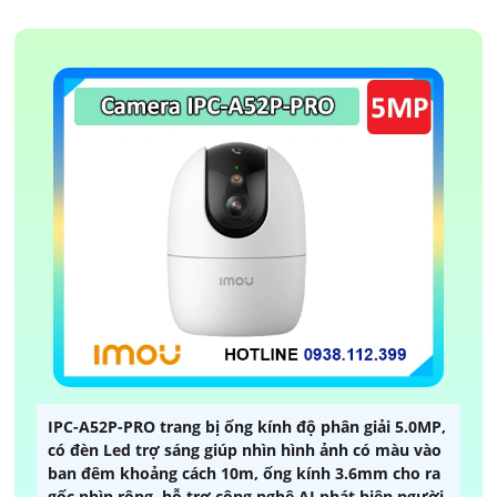
IPC-A52P-PRO trang bị ống kính độ phân giải 5.0MP,
có đèn Led trợ sáng giúp nhìn hình ảnh có màu vào
ban đêm khoảng cách 10m, ống kính 3.6mm cho ra
gốc nhìn rộng, hỗ trợ công nghệ AI phát hiện người,