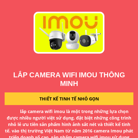
LẮP CAMERA WIFI IMOU THÔNG
MINH
THIẾT KẾ TINH TẾ NHỎ GỌN
a
D
lắp camera wifi imou là một trong những lựa chọn
H
được nhiều người việt sử dụng. đặt biệt những công trình
g
đ
nhỏ lẻ ưu tiên sản phẩm hình ảnh sắt nét và thiết kế tinh
tế. vào thị trường Việt Nam từ năm 2016 camera Imou phát
à
T
triển doanh số cao. sản phẩm camera wifi imou sử dụng