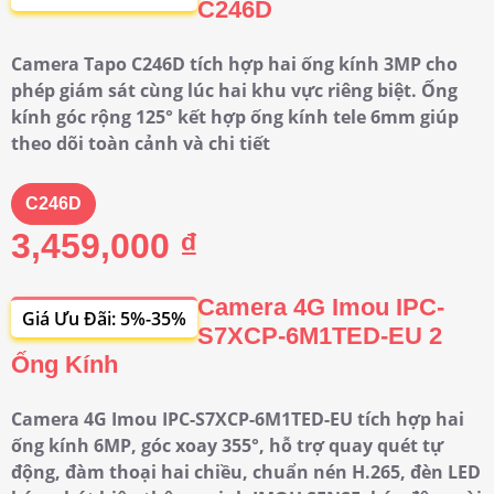
C246D
Camera Tapo C246D tích hợp hai ống kính 3MP cho
phép giám sát cùng lúc hai khu vực riêng biệt. Ống
kính góc rộng 125° kết hợp ống kính tele 6mm giúp
theo dõi toàn cảnh và chi tiết
C246D
3,459,000 ₫
Camera 4G Imou IPC-
Giá Ưu Đãi: 5%-35%
S7XCP-6M1TED-EU 2
Ống Kính
Camera 4G Imou IPC-S7XCP-6M1TED-EU tích hợp hai
ống kính 6MP, góc xoay 355°, hỗ trợ quay quét tự
động, đàm thoại hai chiều, chuẩn nén H.265, đèn LED