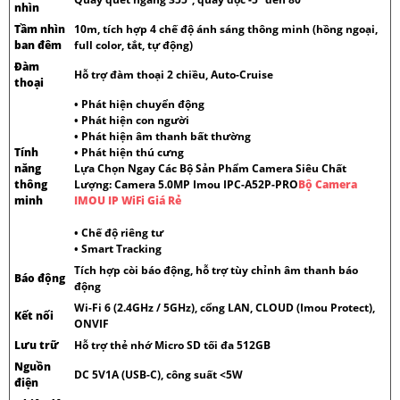
nhìn
Tầm nhìn
10m, tích hợp 4 chế độ ánh sáng thông minh (hồng ngoại,
ban đêm
full color, tắt, tự động)
Đàm
Hỗ trợ đàm thoại 2 chiều, Auto-Cruise
thoại
• Phát hiện chuyển động
• Phát hiện con người
• Phát hiện âm thanh bất thường
Tính
• Phát hiện thú cưng
năng
Lựa Chọn Ngay Các Bộ Sản Phẩm Camera Siêu Chất
thông
Lượng: Camera 5.0MP Imou IPC-A52P-PRO
Bộ Camera
minh
IMOU IP WiFi Giá Rẻ
• Chế độ riêng tư
• Smart Tracking
Tích hợp còi báo động, hỗ trợ tùy chỉnh âm thanh báo
Báo động
động
Wi-Fi 6 (2.4GHz / 5GHz), cổng LAN, CLOUD (Imou Protect),
Kết nối
ONVIF
Lưu trữ
Hỗ trợ thẻ nhớ Micro SD tối đa 512GB
Nguồn
DC 5V1A (USB-C), công suất <5W
điện