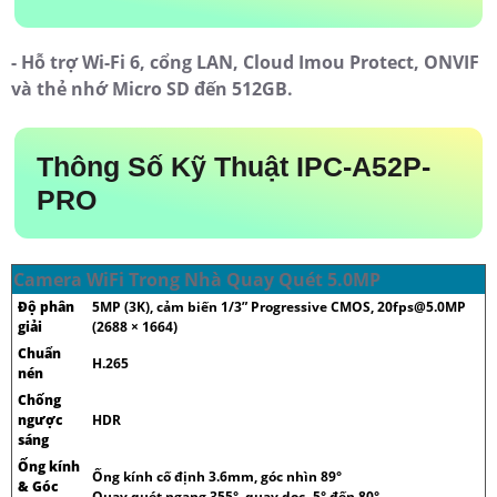
- Hỗ trợ Wi-Fi 6, cổng LAN, Cloud Imou Protect, ONVIF
và thẻ nhớ Micro SD đến 512GB.
Thông Số Kỹ Thuật IPC-A52P-
PRO
Camera WiFi Trong Nhà Quay Quét 5.0MP
Độ phân
5MP (3K), cảm biến 1/3” Progressive CMOS, 20fps@5.0MP
giải
(2688 × 1664)
Chuẩn
H.265
nén
Chống
ngược
HDR
sáng
Ống kính
Ống kính cố định 3.6mm, góc nhìn 89°
& Góc
Quay quét ngang 355°, quay dọc -5° đến 80°