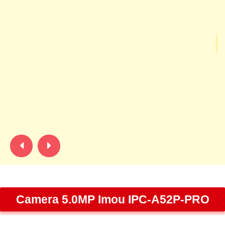
C
P
DH
k
36
sắ
sắ
hi
t
Camera 5.0MP Imou IPC-A52P-PRO