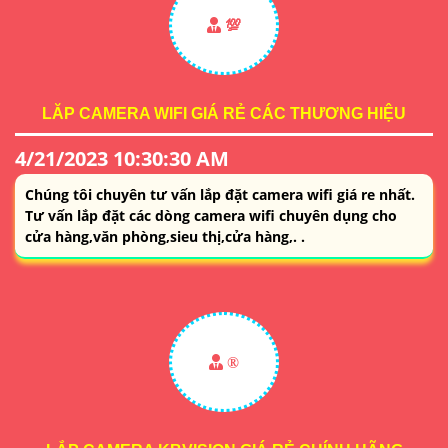
💯
LĂP CAMERA WIFI GIÁ RẺ CÁC THƯƠNG HIỆU
4/21/2023 10:30:30 AM
Chúng tôi chuyên tư vấn lắp đặt camera wifi giá re nhất.
Tư vấn lắp đặt các dòng camera wifi chuyên dụng cho
cửa hàng,văn phòng,sieu thị,cửa hàng,. .
®️