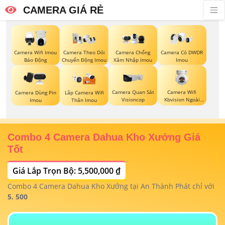
CAMERA GIÁ RẺ
Camera Wifi Imou
Camera Theo Dỏi
Camera Chống
Camera Có DWDR
Báo Động
Chuyển Động Imou
Xâm Nhập Imou
Imou
Camera Quan Sát
Camera Wifi
Camera Dùng Pin
Lắp Camera Wifi
Visioncop
Kbvision Ngoài
Imou
Thân Imou
Trời 360
Combo 4 Camera Dahua Kho Xưởng Giá
T
Tốt
Giá Lắp Trọn Bộ: 5,500,000 ₫
T
1/
t
Combo 4 Camera Dahua Kho Xưởng tại An Thành Phát chỉ với
m
 4
5. 500