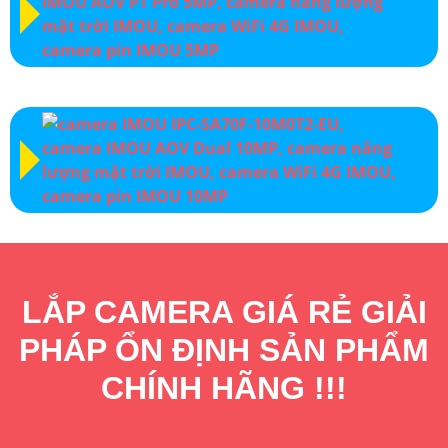
LẮP CAMERA GIÁ RẺ GIẢI
PHÁP ỔN ĐỊNH SẢN PHẨM
CHÍNH HÃNG !!!