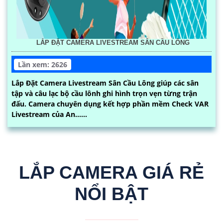
LẮP ĐẶT CAMERA LIVESTREAM SÂN CẦU LÔNG
Lần xem: 2626
Lắp Đặt Camera Livestream Sân Cầu Lông giúp các sân
tập và câu lạc bộ cầu lônh ghi hình trọn vẹn từng trận
đấu. Camera chuyên dụng kết hợp phần mềm Check VAR
Livestream của An......
LẮP CAMERA GIÁ RẺ
NỔI BẬT