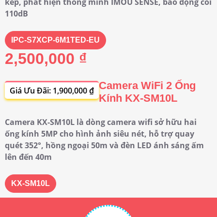
kép, phát hiện thông minh IMOU SENSE, báo động còi
110dB
IPC-S7XCP-6M1TED-EU
2,500,000 ₫
Camera WiFi 2 Ống
Giá Ưu Đãi: 1,900,000 ₫
Kính KX-SM10L
Camera KX-SM10L là dòng camera wifi sở hữu hai
ống kính 5MP cho hình ảnh siêu nét, hỗ trợ quay
quét 352°, hồng ngoại 50m và đèn LED ánh sáng ấm
lên đến 40m
KX-SM10L