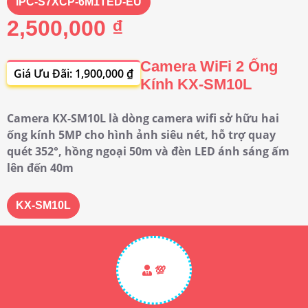
IPC-S7XCP-6M1TED-EU
2,500,000 ₫
Camera WiFi 2 Ống
Giá Ưu Đãi: 1,900,000 ₫
Kính KX-SM10L
Camera KX-SM10L là dòng camera wifi sở hữu hai
ống kính 5MP cho hình ảnh siêu nét, hỗ trợ quay
quét 352°, hồng ngoại 50m và đèn LED ánh sáng ấm
lên đến 40m
KX-SM10L
💯