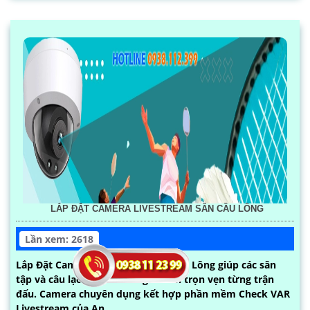
LẮP ĐẶT CAMERA LIVESTREAM SÂN CẦU LÔNG
Lần xem: 2618
Lắp Đặt Camera Livestream Sân Cầu Lông giúp các sân
tập và câu lạc bộ cầu lônh ghi hình trọn vẹn từng trận
đấu. Camera chuyên dụng kết hợp phần mềm Check VAR
Livestream của An......