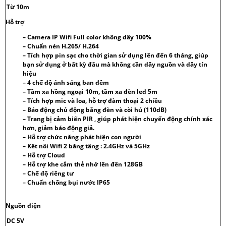
Từ 10m
Hỗ trợ
– Camera IP Wifi Full color không dây 100%
– Chuẩn nén H.265/ H.264
– Tích hợp pin sạc cho thời gian sử dụng lên đến 6 tháng, giúp
bạn sử dụng ở bất kỳ đâu mà không cần dây nguồn và dây tín
hiệu
– 4 chế độ ánh sáng ban đêm
– Tầm xa hồng ngoại 10m, tầm xa đèn led 5m
– Tích hợp mic và loa, hỗ trợ đàm thoại 2 chiều
– Báo động chủ động bằng đèn và còi hú (110dB)
– Trang bị cảm biến PIR , giúp phát hiện chuyển động chính xác
hơn, giảm báo động giả.
– Hỗ trợ chức năng phát hiện con người
– Kết nối Wifi 2 băng tầng : 2.4GHz và 5GHz
– Hỗ trợ Cloud
– Hỗ trợ khe cắm thẻ nhớ lên đến 128GB
– Chế độ riêng tư
– Chuẩn chống bụi nước IP65
Nguồn điện
DC 5V