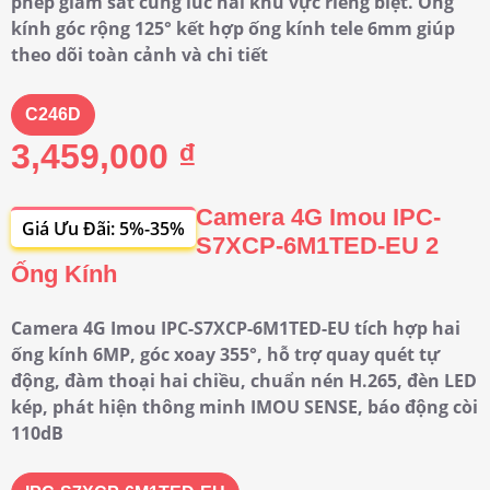
phép giám sát cùng lúc hai khu vực riêng biệt. Ống
kính góc rộng 125° kết hợp ống kính tele 6mm giúp
theo dõi toàn cảnh và chi tiết
C246D
3,459,000 ₫
Camera 4G Imou IPC-
Giá Ưu Đãi: 5%-35%
S7XCP-6M1TED-EU 2
Ống Kính
Camera 4G Imou IPC-S7XCP-6M1TED-EU tích hợp hai
ống kính 6MP, góc xoay 355°, hỗ trợ quay quét tự
động, đàm thoại hai chiều, chuẩn nén H.265, đèn LED
kép, phát hiện thông minh IMOU SENSE, báo động còi
110dB