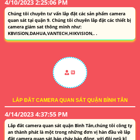
4/10/2023 2:25:06 PM
Chúng tôi chuyên tư vấn lắp đặt các sản phẩm camera
quan sát tại quận 9. Chúng tôi chuyên lắp đặt các thiết bị
camera giám sat thông minh như:
KBVISiON,DAHUA,VANTECH,HIKVISION,. .
🔳
LẮP ĐĂT CAMERA QUAN SÁT QUẬN BÌNH TÂN
4/14/2023 4:37:55 PM
Lắp đăt camera quan sát quận Bình Tân,chúng tôi công ty
an thành phát là một trong những đơn vị hàn đầu về lắp
đặt camera quan sát,báo cháy,báo động, với đội ngũ kĩ