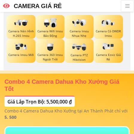
CAMERA GIÁ RẺ
Camera Nén Hình
Camera Wifi Imou
Camera Imou
Camera Có DWDR
H.265 Imou
Báo Động
Nhụa Nhẹ
Imou
Camera Imou Mới
Camera 360 Imou
Camera Ezviz Giá
Camera PTZ
Ngoài Trời
Rẻ
Hikvision
Combo 4 Camera Dahua Kho Xưởng Giá
T
Tốt
Giá Lắp Trọn Bộ: 5,500,000 ₫
T
1/
t
Combo 4 Camera Dahua Kho Xưởng tại An Thành Phát chỉ với
m
 4
5. 500