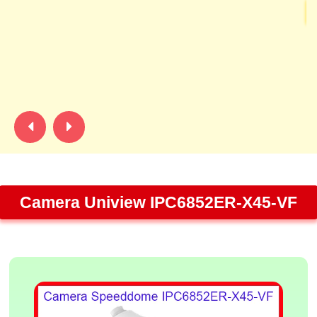
C
vớ
ca
né
h
Camera Uniview IPC6852ER-X45-VF