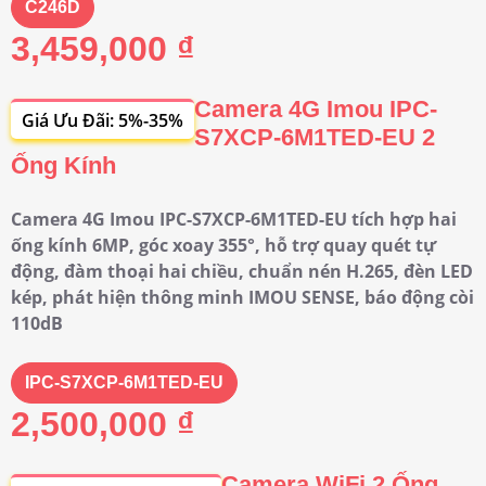
C246D
3,459,000 ₫
Camera 4G Imou IPC-
Giá Ưu Đãi: 5%-35%
S7XCP-6M1TED-EU 2
Ống Kính
Camera 4G Imou IPC-S7XCP-6M1TED-EU tích hợp hai
ống kính 6MP, góc xoay 355°, hỗ trợ quay quét tự
động, đàm thoại hai chiều, chuẩn nén H.265, đèn LED
kép, phát hiện thông minh IMOU SENSE, báo động còi
110dB
IPC-S7XCP-6M1TED-EU
2,500,000 ₫
Camera WiFi 2 Ống