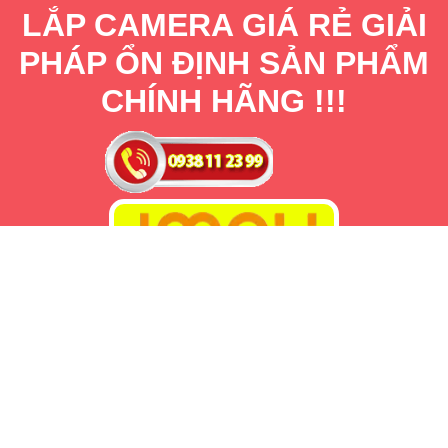
LẮP CAMERA GIÁ RẺ GIẢI
PHÁP ỔN ĐỊNH SẢN PHẨM
CHÍNH HÃNG !!!
LẮP CAMERA WIFI IMOU THÔNG
MINH