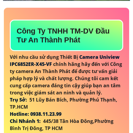
Công Ty TNHH TM-DV Đầu
Tư An Thành Phát
Với nhu cầu sử dụng Thiết Bị
Camera Uniview
IPC6852ER-X45-VF
chính hãng hãy đến với Công
ty camera An Thành Phát để được tư vấn giải
pháp hợp lý và chất lượng. Chúng tôi cam kết
cung cấp camera đáng tin cậy giúp bạn an tâm
trong việc giám sát an ninh và quản lý.
Trụ Sở:
51 Lũy Bán Bích, Phường Phú Thạnh,
TP.HCM
Hotline: 0938.11.23.99
Chi Nhánh 1:
445/38 Tân Hòa Đông,Phường
Bình Trị Đông, TP HCM