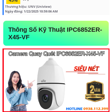
Thương hiệu:
UNV (Uniview)
Ngày đăng:
1/22/2025 10:59:06 AM
Thông Số Kỹ Thuật IPC6852ER-
X45-VF