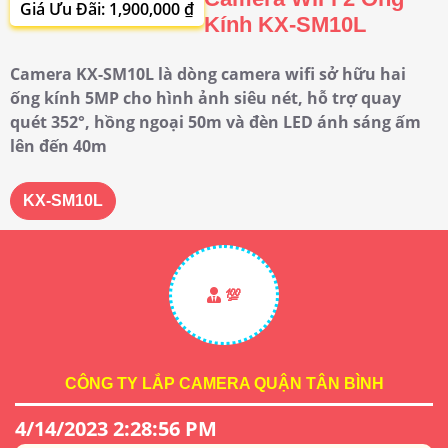
Giá Ưu Đãi: 1,900,000 ₫
Kính KX-SM10L
Camera KX-SM10L là dòng camera wifi sở hữu hai
ống kính 5MP cho hình ảnh siêu nét, hỗ trợ quay
quét 352°, hồng ngoại 50m và đèn LED ánh sáng ấm
lên đến 40m
KX-SM10L
💯
CÔNG TY LẮP CAMERA QUẬN TÂN BÌNH
4/14/2023 2:28:56 PM