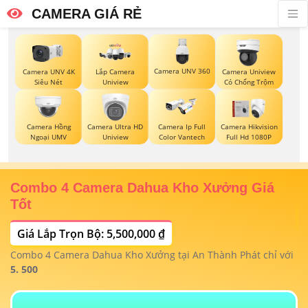
CAMERA GIÁ RẺ
Camera UNV 360
Camera UNV 4K
Lắp Camera
Camera Uniview
Siêu Nét
Uniview
Có Chống Trộm
Camera Hồng
Camera Ultra HD
Camera Ip Full
Camera Hikvision
Ngoại UMV
Uniview
Color Vantech
Full Hd 1080P
Combo 4 Camera Dahua Kho Xưởng Giá
T
Tốt
Giá Lắp Trọn Bộ: 5,500,000 ₫
T
1/
t
Combo 4 Camera Dahua Kho Xưởng tại An Thành Phát chỉ với
m
 4
5. 500