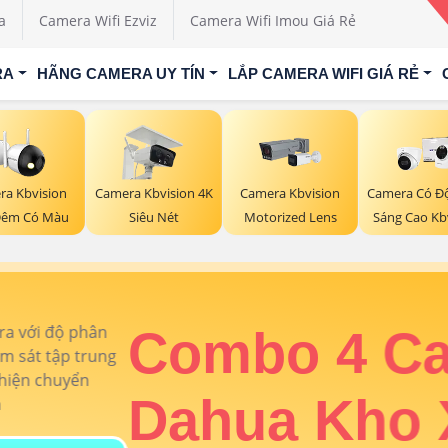
a
Camera Wifi Ezviz
Camera Wifi Imou Giá Rẻ
RA
HÃNG CAMERA UY TÍN
LẮP CAMERA WIFI GIÁ RẺ
ra Kbvision
Camera Kbvision 4K
Camera Kbvision
Camera Có Đ
Đêm Có Màu
Siêu Nét
Motorized Lens
Sáng Cao Kb
Combo 4 Camera Dahua Kho X
ra
🔆 Độ Phân Giải:
3k
✔️ Hã
ởng Giá
30m