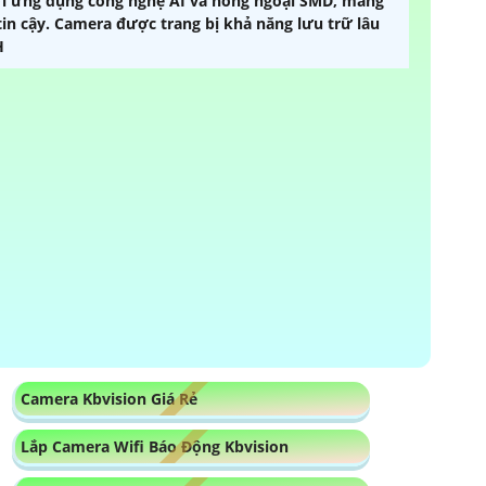
i ứng dụng công nghệ AI và hồng ngoại SMD, mang
in cậy. Camera được trang bị khả năng lưu trữ lâu
H
Camera Kbvision Giá Rẻ
Lắp Camera Wifi Báo Động Kbvision