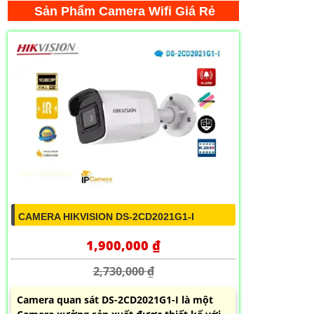
Sản Phẩm Camera Wifi Giá Rẻ
CAMERA HIKVISION DS-2CD2021G1-I
1,900,000 ₫
2,730,000 ₫
Camera quan sát DS-2CD2021G1-I là một