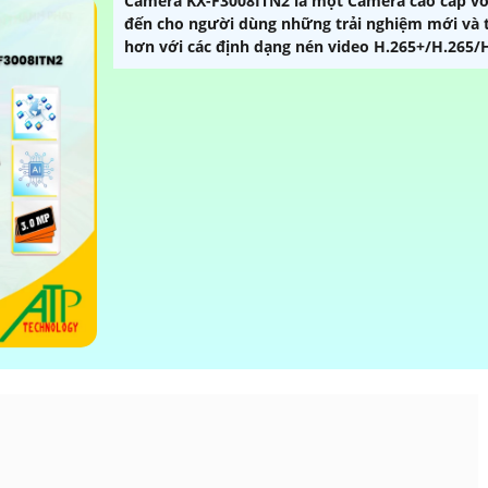
Camera KX-F3008ITN2 là một Camera cao cấp vớ
đến cho người dùng những trải nghiệm mới và t
hơn với các định dạng nén video H.265+/H.265/