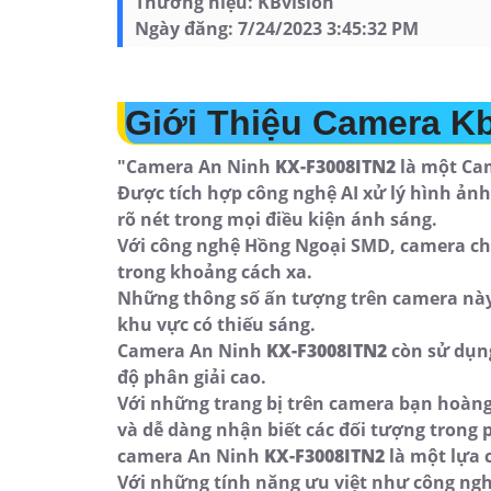
Thương hiệu:
KBvision
Ngày đăng:
7/24/2023 3:45:32 PM
Giới Thiệu Camera K
"Camera An Ninh
KX-F3008ITN2
là một Cam
Được tích hợp công nghệ AI xử lý hình ản
rõ nét trong mọi điều kiện ánh sáng.
Với công nghệ Hồng Ngoại SMD, camera cho 
trong khoảng cách xa.
Những thông số ấn tượng trên camera này 
khu vực có thiếu sáng.
Camera An Ninh
KX-F3008ITN2
còn sử dụng
độ phân giải cao.
Với những trang bị trên camera bạn hoàng 
và dễ dàng nhận biết các đối tượng trong 
camera An Ninh
KX-F3008ITN2
là một lựa 
Với những tính năng ưu việt như công ngh