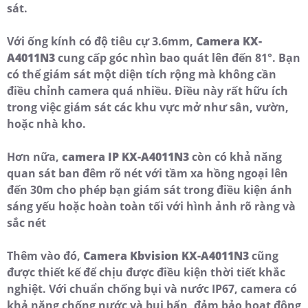
sát.
Với ống kính có độ tiêu cự 3.6mm,
Camera KX-
A4011N3
cung cấp góc nhìn bao quát lên đến 81°. Bạn
có thể giám sát một diện tích rộng mà không cần
điều chỉnh camera quá nhiều. Điều này rất hữu ích
trong việc giám sát các khu vực mở như sân, vườn,
hoặc nhà kho.
Hơn nữa,
camera IP KX-A4011N3
còn có khả năng
quan sát ban đêm rõ nét với tầm xa hồng ngoại lên
đến 30m cho phép bạn giám sát trong điều kiện ánh
sáng yếu hoặc hoàn toàn tối với hình ảnh rõ ràng và
sắc nét
Thêm vào đó,
Camera Kbvision KX-A4011N3
cũng
được thiết kế để chịu được điều kiện thời tiết khắc
nghiệt. Với chuẩn chống bụi và nước IP67, camera có
khả năng chống nước và bụi bẩn, đảm bảo hoạt động