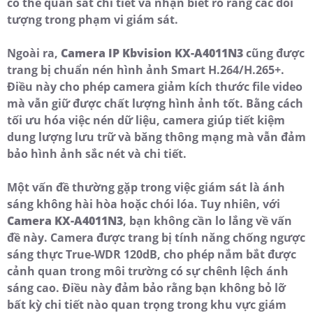
có thể quan sát chi tiết và nhận biết rõ ràng các đối
tượng trong phạm vi giám sát.
Ngoài ra,
Camera IP Kbvision KX-A4011N3
cũng được
trang bị chuẩn nén hình ảnh Smart H.264/H.265+.
Điều này cho phép camera giảm kích thước file video
mà vẫn giữ được chất lượng hình ảnh tốt. Bằng cách
tối ưu hóa việc nén dữ liệu, camera giúp tiết kiệm
dung lượng lưu trữ và băng thông mạng mà vẫn đảm
bảo hình ảnh sắc nét và chi tiết.
Một vấn đề thường gặp trong việc giám sát là ánh
sáng không hài hòa hoặc chói lóa. Tuy nhiên, với
Camera KX-A4011N3
, bạn không cần lo lắng về vấn
đề này. Camera được trang bị tính năng chống ngược
sáng thực True-WDR 120dB, cho phép nắm bắt được
cảnh quan trong môi trường có sự chênh lệch ánh
sáng cao. Điều này đảm bảo rằng bạn không bỏ lỡ
bất kỳ chi tiết nào quan trọng trong khu vực giám