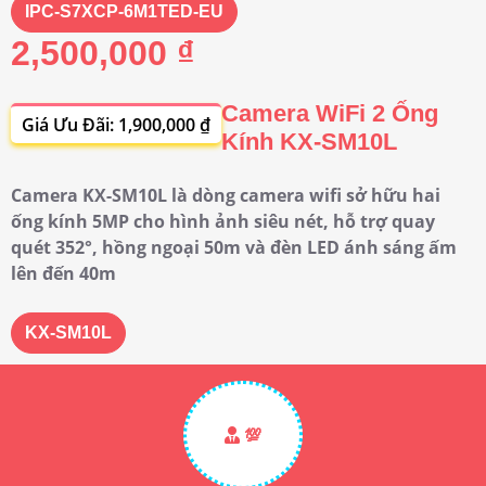
IPC-S7XCP-6M1TED-EU
2,500,000 ₫
Camera WiFi 2 Ống
Giá Ưu Đãi: 1,900,000 ₫
Kính KX-SM10L
Camera KX-SM10L là dòng camera wifi sở hữu hai
ống kính 5MP cho hình ảnh siêu nét, hỗ trợ quay
quét 352°, hồng ngoại 50m và đèn LED ánh sáng ấm
lên đến 40m
KX-SM10L
💯