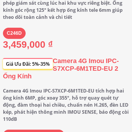
phép giám sát cùng lúc hai khu vực riêng biệt. Ống
kính góc rộng 125° kết hợp ống kính tele 6mm giúp
theo dõi toàn cảnh và chi tiết
C246D
3,459,000 ₫
Camera 4G Imou IPC-
Giá Ưu Đãi: 5%-35%
S7XCP-6M1TED-EU 2
Ống Kính
Camera 4G Imou IPC-S7XCP-6M1TED-EU tích hợp hai
ống kính 6MP, góc xoay 355°, hỗ trợ quay quét tự
động, đàm thoại hai chiều, chuẩn nén H.265, đèn LED
kép, phát hiện thông minh IMOU SENSE, báo động còi
110dB