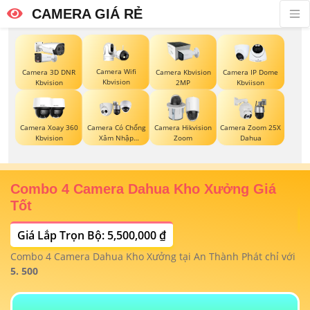
CAMERA GIÁ RẺ
Camera Wifi
Camera 3D DNR
Camera Kbvision
Camera IP Dome
Kbvision
Kbvision
2MP
Kbviison
Camera Xoay 360
Camera Có Chống
Camera Hikvision
Camera Zoom 25X
Kbvision
Xâm Nhập
Zoom
Dahua
Kbvision
Combo 4 Camera Dahua Kho Xưởng Giá
T
Tốt
Giá Lắp Trọn Bộ: 5,500,000 ₫
T
1/
t
Combo 4 Camera Dahua Kho Xưởng tại An Thành Phát chỉ với
m
 4
5. 500