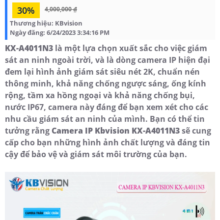
30%
4,000,000 ₫
Thương hiệu:
KBvision
Ngày đăng:
6/24/2023 3:34:16 PM
KX-A4011N3
là một lựa chọn xuất sắc cho việc giám
sát an ninh ngoài trời, và là dòng camera IP hiện đại
đem lại hình ảnh giám sát siêu nét 2K, chuẩn nén
thông minh, khả năng chống ngược sáng, ống kính
rộng, tầm xa hồng ngoại và khả năng chống bụi,
nước IP67, camera này đáng để bạn xem xét cho các
nhu cầu giám sát an ninh của mình. Bạn có thể tin
tưởng rằng
Camera IP Kbvision KX-A4011N3
sẽ cung
cấp cho bạn những hình ảnh chất lượng và đáng tin
cậy để bảo vệ và giám sát môi trường của bạn.