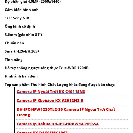
Độ phân giải 4.0MP (2560x1440)
Cảm biến hình ảnh
1/3" Sony NIR
Ống kính cố định
3.6mm (góc nhìn 81°)
Chuẩn nén
Smart H.264/H.265+
Tính năng
Hỗ trợ chống ngược sáng thực True-WDR 120dB
Hình ảnh ban đêm
Top sản phẩm Thu hình Chất Lượng khác đang được bán chạy:
Camera IP Ngoài Trời KX-C4011SN3
Camera IP Kbvision KX-A2012N3-R
DH-IPC-HFW1230TL2-S5 Camera IP Ngoài Trời Chất
Lượng
Camera Ip Dahua DH-IPC-HDBW1431EP-S4
Camera KX-D4K05MC IP67