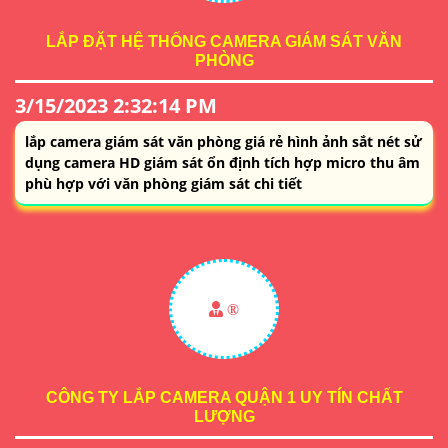
LẮP ĐẶT HỆ THỐNG CAMERA GIÁM SÁT VĂN
PHÒNG
3/15/2023 2:32:14 PM
lắp camera giám sát văn phòng giá rẻ hình ảnh sắt nét sử
dụng camera HD giám sát ổn định tích hợp micro thu âm
phù hợp với văn phòng giám sát chi tiết
®️
CÔNG TY LẮP CAMERA QUẬN 1 UY TÍN CHẤT
LƯỢNG