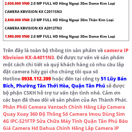
2.650.000 VNĐ
2.0 MP FULL HD Hồng Ngoại 30m Dome Kim Loại
CAMERA KBVISION KX C2011SN3
2.840.000 VNĐ
2.0 MP FULL HD Hồng Ngoại 30m Thân Kim Loại
CAMERA KBVISION KX A2012TN3
1.980.000 VNĐ
2.0 MP FULL HD Hồng Ngoại 30m Dome Kim Loại
Trên đây là toàn bộ thông tin sản phẩm về
camera IP
Kbvision KX-A4011N3
. Để được tư vấn về sản phẩm
một cách chi tiết và quý khách hàng có nhu cầu lắp
đặt camera hãy gọi cho chúng tôi qua số
Hotline
0938.112.399
hoặc đến tại công ty
51 Lũy Bán
Bích, Phường Tân Thới Hòa, Quận Tân Phú
sẽ được
bộ phận CSKH hỗ trợ tư vấn tận tình nhé. Cảm ơn
các bạn đã theo dõi về sản phẩm của An Thành Phát.
Phân Phối Camera Vantech Chính Hãng
Lắp Camera
Quay Xoay 360 Độ
Thông Số Camera Imou Dùng Sim
4G IPC-S21FTP
Sửa Chữa Máy Tính Quận Tân Phú
Báo
Giá Camera Hd Dahua Chính Hãng
Lắp Camera IP