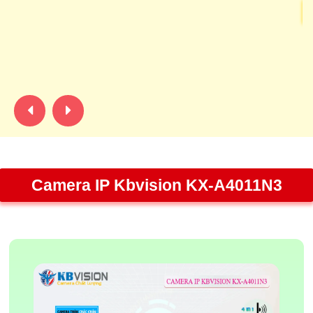
C
Ca
đê
n
Camera IP Kbvision KX-A4011N3