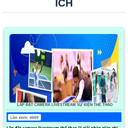
ÍCH
LẮP ĐẶT CAMERA LIVESTREAM SỰ KIỆN THỂ THAO
Lần xem: 4609
Lắp đặt camera livestream thể thao là giải pháp giúp ghi