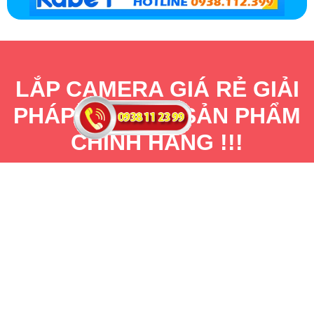
LẮP CAMERA GIÁ RẺ GIẢI
PHÁP ỔN ĐỊNH SẢN PHẨM
CHÍNH HÃNG !!!