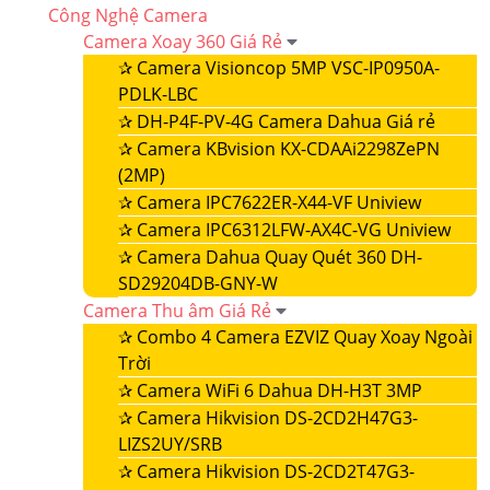
Công Nghệ Camera
Camera Xoay 360 Giá Rẻ
✰
Camera Visioncop 5MP VSC-IP0950A-
PDLK-LBC
✰
DH-P4F-PV-4G Camera Dahua Giá rẻ
✰
Camera KBvision KX-CDAAi2298ZePN
(2MP)
✰
Camera IPC7622ER-X44-VF Uniview
✰
Camera IPC6312LFW-AX4C-VG Uniview
✰
Camera Dahua Quay Quét 360 DH-
SD29204DB-GNY-W
Camera Thu âm Giá Rẻ
✰
Combo 4 Camera EZVIZ Quay Xoay Ngoài
Trời
✰
Camera WiFi 6 Dahua DH-H3T 3MP
✰
Camera Hikvision DS-2CD2H47G3-
LIZS2UY/SRB
✰
Camera Hikvision DS-2CD2T47G3-