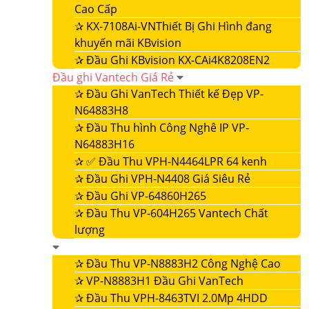
Cao Cấp
✰
KX-7108Ai-VNThiết Bị Ghi Hình đang
khuyến mãi KBvision
✰
Đầu Ghi KBvision KX-CAi4K8208EN2
Đầu ghi Vantech Giá Rẻ
✰
Đầu Ghi VanTech Thiết kế Đẹp VP-
N64883H8
✰
Đầu Thu hình Công Nghê IP VP-
N64883H16
✰
✅ Đầu Thu VPH-N4464LPR 64 kenh
✰
Đầu Ghi VPH-N4408 Giá Siêu Rẻ
✰
Đầu Ghi VP-64860H265
✰
Đầu Thu VP-604H265 Vantech Chất
lượng
✰
Đầu Thu VP-N8883H2 Công Nghệ Cao
✰
VP-N8883H1 Đầu Ghi VanTech
✰
Đầu Thu VPH-8463TVI 2.0Mp 4HDD