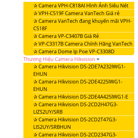
✰
Camera VPH-C818AI Hình Ảnh Siêu Nét
✰
VPH-C519F Camera VanTech Giá rẻ
✰
Camera VanTech đang khuyến mãi VPH-
C518F
✰
Camera VP-C3407B Giá Rẻ
✰
VP-C3317B Camera Chính Hãng VanTech
✰
Camera Dome Ip Poe VP-C3308D
Thương Hiệu Camera Hikvision
✰
Camera Hikvision DS-2DE7A232IWG1-
EHUN
✰
Camera Hikvision DS-2DE4225IWG1-
EHUN
✰
Camera Hikvision DS-2DE4A425IWG1-E
✰
Camera Hikvision DS-2CD2H47G3-
LIZS2UY/SRB
✰
Camera Hikvision DS-2CD2T47G3-
LIS2UY/SRBHUN
✰
Camera Hikvision DS-2CD2347G3-