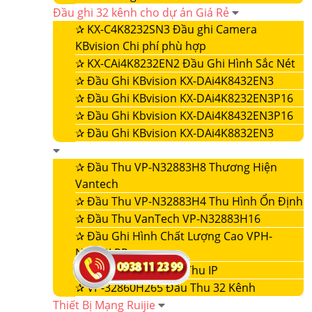
Đầu ghi 32 kênh cho dự án Giá Rẻ
✰
KX-C4K8232SN3 Đầu ghi Camera
KBvision Chi phí phù hợp
✰
KX-CAi4K8232EN2 Đầu Ghi Hình Sắc Nét
✰
Đầu Ghi KBvision KX-DAi4K8432EN3
✰
Đầu Ghi KBvision KX-DAi4K8232EN3P16
✰
Đầu Ghi Kbvision KX-DAi4K8432EN3P16
✰
Đầu Ghi KBvision KX-DAi4K8832EN3
✰
Đầu Thu VP-N32883H8 Thương Hiện
Vantech
✰
Đầu Thu VP-N32883H4 Thu Hình Ổn Định
✰
Đầu Thu VanTech VP-N32883H16
✰
Đầu Ghi Hình Chất Lượng Cao VPH-
N4432LPR
✰
VP-32860NVR Đầu Thu IP
✰
VP-32860H265 Đầu Thu 32 Kênh
Thiết Bị Mạng Ruijie