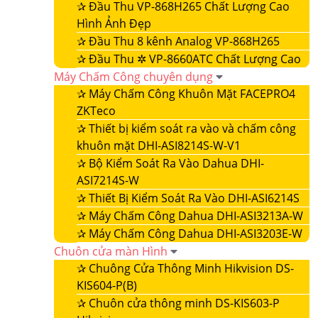
✰
Đầu Thu VP-868H265 Chất Lượng Cao
Hình Ảnh Đẹp
✰
Đầu Thu 8 kênh Analog VP-868H265
✰
Đầu Thu ✲ VP-8660ATC Chất Lượng Cao
Máy Chấm Công chuyên dụng
✰
Máy Chấm Công Khuôn Mặt FACEPRO4
ZKTeco
✰
Thiết bị kiểm soát ra vào và chấm công
khuôn mặt DHI-ASI8214S-W-V1
✰
Bộ Kiểm Soát Ra Vào Dahua DHI-
ASI7214S-W
✰
Thiết Bị Kiểm Soát Ra Vào DHI-ASI6214S
✰
Máy Chấm Công Dahua DHI-ASI3213A-W
✰
Máy Chấm Công Dahua DHI-ASI3203E-W
Chuôn cửa màn Hình
✰
Chuông Cửa Thông Minh Hikvision DS-
KIS604-P(B)
✰
Chuôn cửa thông minh DS-KIS603-P