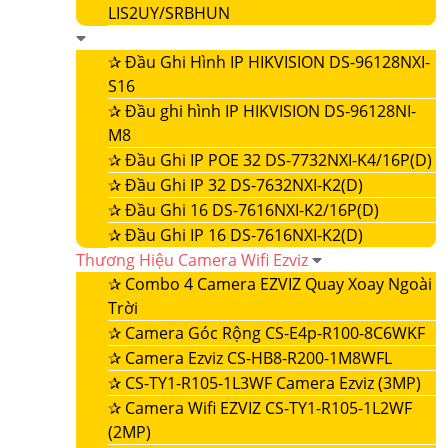
LIS2UY/SRBHUN
✰
Đầu Ghi Hình IP HIKVISION DS-96128NXI-
S16
✰
Đầu ghi hình IP HIKVISION DS-96128NI-
M8
✰
Đầu Ghi IP POE 32 DS-7732NXI-K4/16P(D)
✰
Đầu Ghi IP 32 DS-7632NXI-K2(D)
✰
Đầu Ghi 16 DS-7616NXI-K2/16P(D)
✰
Đầu Ghi IP 16 DS-7616NXI-K2(D)
Thương Hiệu Camera Wifi Ezviz
✰
Combo 4 Camera EZVIZ Quay Xoay Ngoài
Trời
✰
Camera Góc Rộng CS-E4p-R100-8C6WKF
✰
Camera Ezviz CS-HB8-R200-1M8WFL
✰
CS-TY1-R105-1L3WF Camera Ezviz (3MP)
✰
Camera Wifi EZVIZ CS-TY1-R105-1L2WF
(2MP)