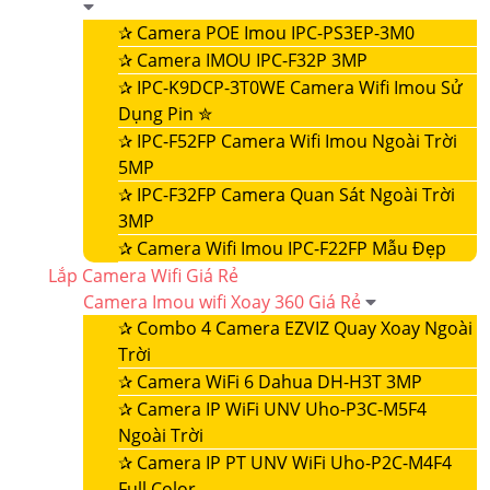
✰
Camera POE Imou IPC-PS3EP-3M0
✰
Camera IMOU IPC-F32P 3MP
✰
IPC-K9DCP-3T0WE Camera Wifi Imou Sử
Dụng Pin ✮
✰
IPC-F52FP Camera Wifi Imou Ngoài Trời
5MP
✰
IPC-F32FP Camera Quan Sát Ngoài Trời
3MP
✰
Camera Wifi Imou IPC-F22FP Mẫu Đẹp
Lắp Camera Wifi Giá Rẻ
Camera Imou wifi Xoay 360 Giá Rẻ
✰
Combo 4 Camera EZVIZ Quay Xoay Ngoài
Trời
✰
Camera WiFi 6 Dahua DH-H3T 3MP
✰
Camera IP WiFi UNV Uho-P3C-M5F4
Ngoài Trời
✰
Camera IP PT UNV WiFi Uho-P2C-M4F4
Full Color