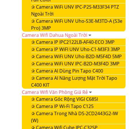
✰
Camera WiFi UNV IPC-P2S-M33F34 PTZ
Ngoài Trời
✰
Camera WiFi UNV Uho-S3E-M3TD-A (S3e
Pro) 3MP
Camera Wifi Dahua Ngoài Trời
✰
Camera IP IPC2122LB-AF40-ECO 3MP
✰
Camera IP WiFI UNV Uho-C1-M3F3 3MP
✰
Camera WiFi UNV Uho-B2D-M5F4D 5MP
✰
Camera WiFi UNV IPC-B2D-M3F4D 3MP
✰
Camera AI Dùng Pin Tapo C400
✰
Camera AI Năng Lượng Mặt Trời Tapo
C400 KIT
Camera Wifi Văn Phòng Giá Rẻ
✰
Camera Góc Rộng VIGI C685I
✰
Camera IP Wi-Fi Tapo C125
✰
Camera Trong Nhà DS-2CD2443G2-IW
(W)
✰
Camera Wifi Cube IPC-C32SP