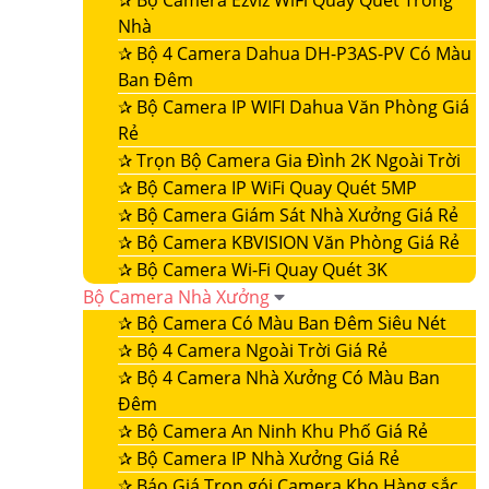
✰
Bộ Camera Ezviz WiFi Quay Quét Trong
Nhà
✰
Bộ 4 Camera Dahua DH-P3AS-PV Có Màu
Ban Đêm
✰
Bộ Camera IP WIFI Dahua Văn Phòng Giá
Rẻ
✰
Trọn Bộ Camera Gia Đình 2K Ngoài Trời
✰
Bộ Camera IP WiFi Quay Quét 5MP
✰
Bộ Camera Giám Sát Nhà Xưởng Giá Rẻ
✰
Bộ Camera KBVISION Văn Phòng Giá Rẻ
✰
Bộ Camera Wi-Fi Quay Quét 3K
Bộ Camera Nhà Xưởng
✰
Bộ Camera Có Màu Ban Đêm Siêu Nét
✰
Bộ 4 Camera Ngoài Trời Giá Rẻ
✰
Bộ 4 Camera Nhà Xưởng Có Màu Ban
Đêm
✰
Bộ Camera An Ninh Khu Phố Giá Rẻ
✰
Bộ Camera IP Nhà Xưởng Giá Rẻ
✰
Báo Giá Trọn gói Camera Kho Hàng sắc