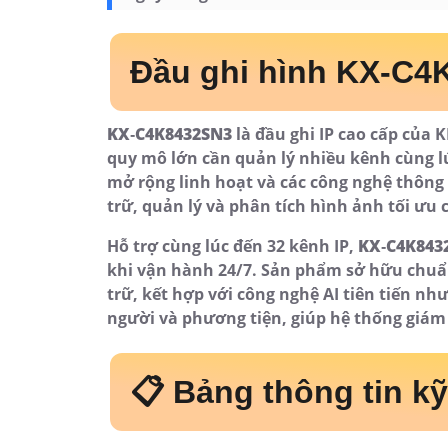
Hỗ trợ xem từ xa
Kbview, DMSS, Cloud P2
Nguồn điện
DC 12V/5A
📌 Mô tả sản phẩm
KX‑C4K8432SN3
sở hữu thiết kế công nghiệ
và hoạt động bền bỉ trong nhiều điều kiện
phòng server, tủ rack hoặc khu vực kỹ thu
Sức mạnh xử lý vượt trội cho phép đầu gh
bảo mượt mà, không giật lag. Công nghệ AI
báo động giả, tự động phân loại và đánh d
chóng khi cần trích xuất dữ liệu.
Nhờ chuẩn nén H.265+, người dùng tiết ki
nguyên chất lượng hình ảnh. Bạn có thể l
quan trọng mà không cần nâng cấp ổ cứng 
hành lâu dài.