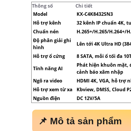
Với khả năng kết nối từ xa qua ứng dụng 
thống ở bất kỳ đâu, trên điện thoại, máy 
trung tâm điều khiển an ninh mạnh mẽ, th
trình lớn và chuyên nghiệp.
Công Ty TNHH TM-
Phát
Trụ Sở:
51 Lũy Bán Bích, P. Tân Thới H
Hotline: 0938.11.23.99
Chi Nhánh 1:
445/38 Tân Hòa Đông, P. B
Kỹ Thuật:
0906.855.330
Điện Thoại:
(028) 6688.4949