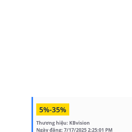
người và phương tiện, giúp hệ thống giám
📋 Bảng thông tin kỹ
Thông số
Chi tiết
Model
KX‑C4K8432SN3
Hỗ trợ kênh
32 kênh IP chuẩn 4K, t
Chuẩn nén
H.265+/H.265/H.264+/H.
Độ phân giải ghi
Lên tới 4K Ultra HD (38
hình
Hỗ trợ ổ cứng
8 SATA, mỗi ổ tối đa 10
Phát hiện khuôn mặt, 
Tính năng AI
cảnh báo xâm nhập
Ngõ ra video
HDMI 4K, VGA, hỗ trợ 