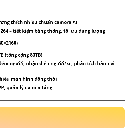
Kbview hoặc DMSS, bạn có thể quản lý và giám sát hệ
tính bảng hoặc máy tính.
KX‑C4K8432SN3
thực sự là
ông minh, mang lại sự an tâm tuyệt đối cho các công
DV Đầu Tư An Thành
òa, Q.Tân Phú, TP.HCM
ình Trị Đông, Q. Bình Tân, TP. HCM