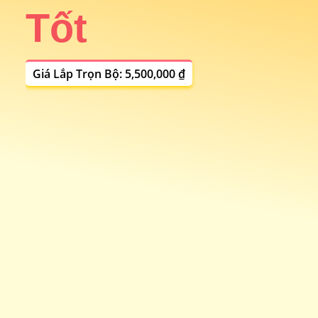
Tốt
i
Giá Lắp Trọn Bộ: 5,500,000 ₫