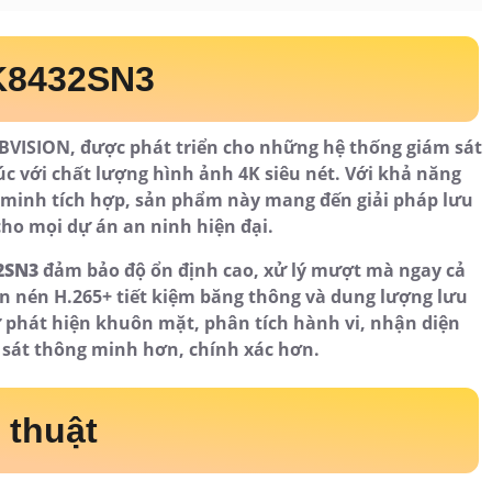
P, quản lý đa nền tảng
p hiện đại, vỏ kim loại chắc chắn, tản nhiệt hiệu quả
 môi trường khác nhau. Thiết bị dễ dàng lắp đặt trong
ật của các dự án lớn.
i quản lý đồng thời nhiều luồng video 4K mà vẫn đảm
 tích hợp giúp hệ thống trở nên thông minh hơn: lọc
ấu các sự kiện quan trọng, hỗ trợ tìm kiếm nhanh
ệm được đáng kể dung lượng lưu trữ trong khi vẫn giữ
ưu trữ hàng tuần hay thậm chí hàng tháng dữ liệu
quá nhiều, giảm chi phí đầu tư ban đầu và chi phí vận