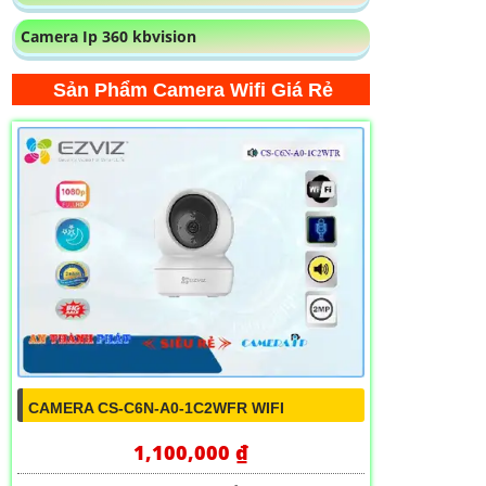
Camera Ip 360 kbvision
Sản Phẩm Camera Wifi Giá Rẻ
CAMERA CS-C6N-A0-1C2WFR WIFI
1,100,000 ₫