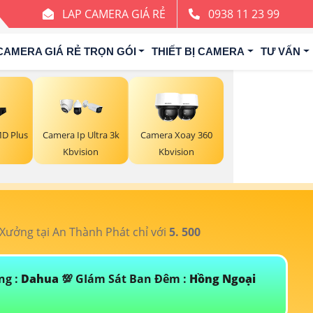
LAP CAMERA GIÁ RẺ
0938 11 23 99
CAMERA GIÁ RẺ TRỌN GÓI
THIẾT BỊ CAMERA
TƯ VẤN
MD Plus
Camera Ip Ultra 3k
Camera Xoay 360
Kbvision
Kbvision
ưởng tại An Thành Phát chỉ với
5. 500
T
ng :
Dahua
💯 GIám Sát Ban Đêm :
Hồng Ngoại
Đ