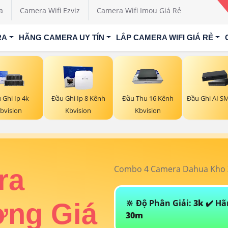
a
Camera Wifi Ezviz
Camera Wifi Imou Giá Rẻ
RA
HÃNG CAMERA UY TÍN
LẮP CAMERA WIFI GIÁ RẺ
 Ghi Ip 4k
Đầu Ghi Ip 8 Kênh
Đầu Thu 16 Kênh
Đầu Ghi AI S
bvision
Kbvision
Kbvision
Combo 4 Camera Dahua Kho X
ra
🔆 Độ Phân Giải:
3k
✔️ Hã
ởng Giá
30m