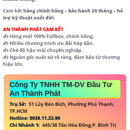
Cam kết
hàng chính hãng – bảo hành 24 tháng – hỗ
trợ kỹ thuật suốt đời
.
AN THÀNH PHÁT CAM KẾT
✍️ Hàng mới 100% Fullbox, chính hãng.
✍️ Nhiều chương trình ưu đãi hấp dẫn.
✍️ Chế độ hậu mãi chuyên nghiệp.
✍️ Nguồn gốc xuất xứ rõ ràng, đảm bảo từ thương
hiệu lớn.
Công Ty TNHH TM-DV Đầu Tư
An Thành Phát
Trụ Sở:
51 Lũy Bán Bích, Phường Phú Thạnh,
TP.HCM
Hotline: 0938.11.23.99
Chi Nhánh 1:
445/38 Tân Hòa Đông,P. Bình Trị