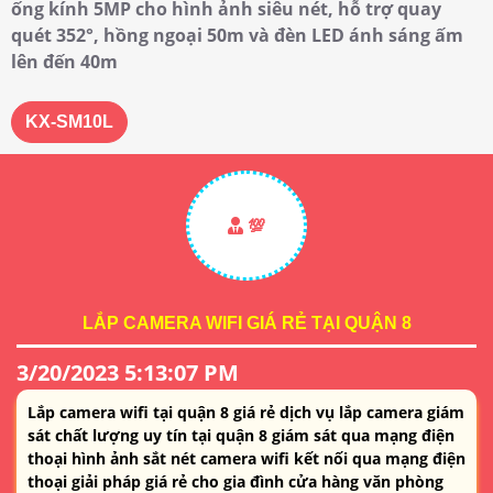
ống kính 5MP cho hình ảnh siêu nét, hỗ trợ quay
quét 352°, hồng ngoại 50m và đèn LED ánh sáng ấm
lên đến 40m
KX-SM10L
💯
LẮP CAMERA WIFI GIÁ RẺ TẠI QUẬN 8
3/20/2023 5:13:07 PM
Lắp camera wifi tại quận 8 giá rẻ dịch vụ lắp camera giám
sát chất lượng uy tín tại quận 8 giám sát qua mạng điện
thoại hình ảnh sắt nét camera wifi kết nối qua mạng điện
thoại giải pháp giá rẻ cho gia đình cửa hàng văn phòng