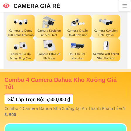
CAMERA GIÁ RẺ
Camera Ip Dome
Camera Kbvision
Camera Chuẩn
Camera Kbvision
Full Color Kbvision
4K Siêu Nét
Onvif Kbvision
Tích Hợp Ai
Camera Wifi Trong
Camera Có Độ
Camera Ultra 2K
Đầu Ghi PoE
Nhà Kbvision
Nhạy Sáng Cao
Kbvision
Kbvision
Kbvision
Combo 4 Camera Dahua Kho Xưởng Giá
T
Tốt
Giá Lắp Trọn Bộ: 5,500,000 ₫
T
1/
t
Combo 4 Camera Dahua Kho Xưởng tại An Thành Phát chỉ với
m
 4
5. 500