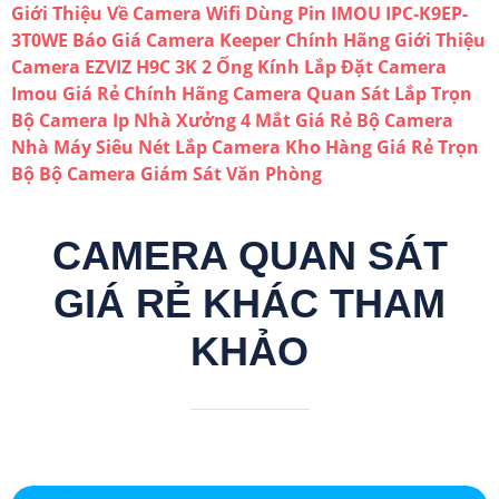
Trụ Sở:
51 Lũy Bán Bích, Phường Phú Thạnh,
TP.HCM
Hotline: 0938.11.23.99
Chi Nhánh 1:
445/38 Tân Hòa Đông,Phường
Bình Trị Đông, TP HCM
Kỹ Thuật:
0906.855.330
Điện Thoại:
(028) 6688.4949
Giới Thiệu Về Camera Wifi Dùng Pin IMOU IPC-K9EP-
3T0WE
Báo Giá Camera Keeper Chính Hãng
Giới Thiệu
Camera EZVIZ H9C 3K 2 Ống Kính
Lắp Đặt Camera
Imou Giá Rẻ Chính Hãng
Camera Quan Sát
Lắp Trọn
Bộ Camera Ip Nhà Xưởng 4 Mắt Giá Rẻ
Bộ Camera
Nhà Máy Siêu Nét
Lắp Camera Kho Hàng Giá Rẻ Trọn
Bộ
Bộ Camera Giám Sát Văn Phòng