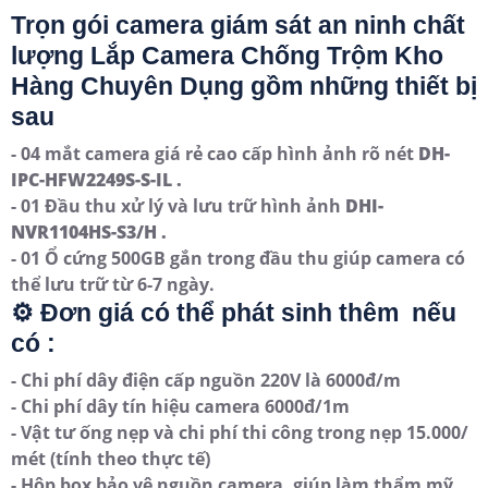
Trọn gói camera giám sát an ninh chất
lượng Lắp Camera Chống Trộm Kho
Hàng Chuyên Dụng gồm những thiết bị
sau
- 04 mắt camera giá rẻ cao cấp hình ảnh rõ nét
DH-
IPC-HFW2249S-S-IL .
- 01 Đầu thu xử lý và lưu trữ hình ảnh
DHI-
NVR1104HS-S3/H .
- 01 Ổ cứng 500GB gắn trong đầu thu giúp camera có
thể lưu trữ từ 6-7 ngày.
⚙ Đơn giá có thể phát sinh thêm nếu
có :
- Chi phí dây điện cấp nguồn 220V là 6000đ/m
- Chi phí dây tín hiệu camera 6000đ/1m
- Vật tư ống nẹp và chi phí thi công trong nẹp 15.000/
mét (tính theo thực tế)
- Hộp box bảo vệ nguồn camera, giúp làm thẩm mỹ