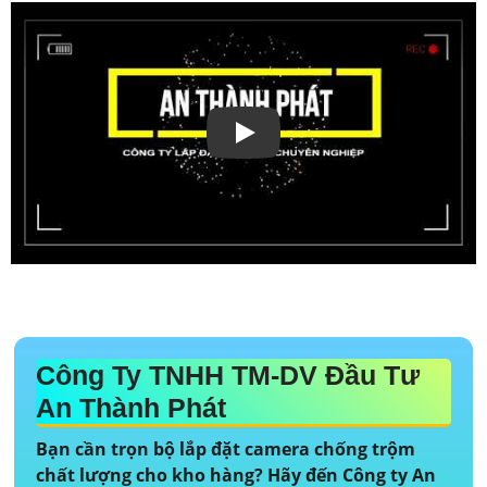
🎀 Để lựa chọn camera chống trộm chất lượng và hiệu
suất tốt cho việc bảo vệ kho hàng chuyên dụng, cần
xem xét các yếu tố sau: độ phân giải cao, góc quay
rộng, khả năng quan sát ban đêm, tính năng cảnh báo
chuyển động, ổn định kết nối mạng, khả năng lưu trữ
dữ liệu, tích hợp công nghệ AI, chống thấm nước,
chống va đập. 💲
Nét giá trị đánh giá cao hơn
chọn
nhà cung cấp uy tín, có dịch vụ hỗ trợ và bảo hành tốt
để ️🏅️
Hoàn toàn tin cậy
sự an toàn cho kho hàng.