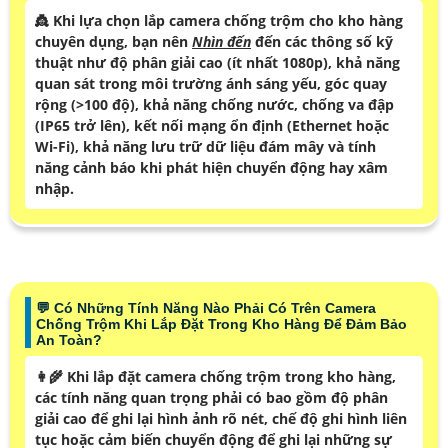
😓 Đây Là Thông Số Kỹ Thuật Cụ Thể Nào Mà Bạn Nên
Chú Ý Khi Lựa Chọn Lắp Camera Chống Trộm Cho Kho
Hàng Chuyên Dụng?
👸 Khi lựa chọn lắp camera chống trộm cho kho hàng
chuyên dụng, bạn nên
Nhìn đến
đến các thông số kỹ
thuật như độ phân giải cao (ít nhất 1080p), khả năng
quan sát trong môi trường ánh sáng yếu, góc quay
rộng (>100 độ), khả năng chống nước, chống va đập
(IP65 trở lên), kết nối mạng ổn định (Ethernet hoặc
Wi-Fi), khả năng lưu trữ dữ liệu đám mây và tính
năng cảnh báo khi phát hiện chuyển động hay xâm
nhập.