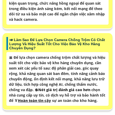
️💬 Có Những Tính Năng Nào Phải Có Trên Camera
Chống Trộm Khi Lắp Đặt Trong Kho Hàng Để Đảm Bảo
An Toàn?
👩‍🌾 Khi lắp đặt camera chống trộm trong kho hàng,
các tính năng quan trọng phải có bao gồm độ phân
giải cao để ghi lại hình ảnh rõ nét, chế độ ghi hình liên
tục hoặc cảm biến chuyển động để ghi lại những sự
kiện quan trọng, chức năng hồng ngoại để quan sát
trong điều kiện ánh sáng kém, kết nối mạng để theo
dõi từ xa và bảo mật cao để ngăn chặn việc xâm nhập
và hack camera.
📣 Làm Sao Để Lựa Chọn Camera Chống Trộm Có Chất
Lượng Và Hiệu Suất Tốt Cho Việc Bảo Vệ Kho Hàng
Chuyên Dụng?