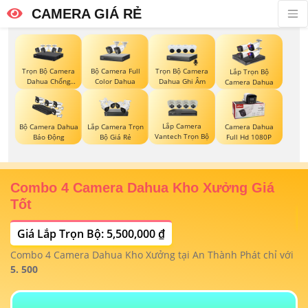
CAMERA GIÁ RẺ
Trọn Bộ Camera
Bộ Camera Full
Trọn Bộ Camera
Lắp Trọn Bộ
Dahua Chống
Color Dahua
Dahua Ghi Âm
Camera Dahua
Trộm
Lắp Camera
Bộ Camera Dahua
Lắp Camera Trọn
Camera Dahua
Vantech Trọn Bộ
Báo Động
Bộ Giá Rẻ
Full Hd 1080P
Combo 4 Camera Dahua Kho Xưởng Giá
T
Tốt
Giá Lắp Trọn Bộ: 5,500,000 ₫
T
1/
t
Combo 4 Camera Dahua Kho Xưởng tại An Thành Phát chỉ với
m
 4
5. 500