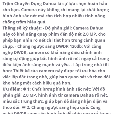
Trộm Chuyên Dụng Dahua là sự lựa chọn hoàn hảo
cho bạn. Camera này không chỉ mang lại chất lượng
hình ảnh sắc nét mà còn tích hợp nhiều tính năng
chống trộm hiệu quả.
Thông số kỹ thuật:
- Độ phân giải: Camera Dahua
này có khả năng quay phim đến độ nét 2.0 MP, cho
phép bạn nhìn rõ nét chi tiết hơn trong cảnh quan
chụp. - Chống ngược sáng DWDR 120db: Với công
nghệ DWDR, camera có khả năng điều chỉnh ánh
sáng tự động giúp bắt hình ảnh rõ nét ngay cả trong
điều kiện ánh sáng mạnh và yếu. - Lắp trong nhà tốt
hơn: Thiết kế của camera này được tối ưu hóa cho
việc lắp đặt trong nhà, giúp bạn quan sát và theo dõi
kho hàng một cách hiệu quả hơn.
Ưu điểm:
✺
1:
Chất lượng hình ảnh sắc nét: Với độ
phân giải 2.0 MP, hình ảnh từ camera Dahua rõ nét,
màu sắc trung thực, giúp bạn dễ dàng nhận diện và
theo dõi. 👑 2: Chống ngược sáng hiệu quả: Công
nghệ DWDR cung cấp hình ảnh dễ nhìn ngay cả trong