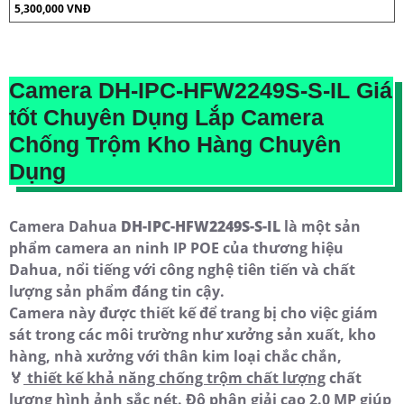
5,300,000 VNĐ
Camera
DH-IPC-HFW2249S-S-IL
Giá
tốt Chuyên Dụng Lắp Camera
Chống Trộm Kho Hàng Chuyên
Dụng
Camera Dahua
DH-IPC-HFW2249S-S-IL
là một sản
phẩm camera an ninh IP POE của thương hiệu
Dahua, nổi tiếng với công nghệ tiên tiến và chất
lượng sản phẩm đáng tin cậy.
Camera này được thiết kế để trang bị cho việc giám
sát trong các môi trường như xưởng sản xuất, kho
hàng, nhà xưởng với thân kim loại chắc chắn, ️
🏅️
thiết kế khả năng chống trộm chất lượng
chất
lượng hình ảnh sắc nét. Độ phân giải cao 2.0 MP giúp