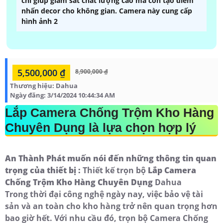
chỉ giúp giám sát chất lượng cao mà còn tạo điểm
nhấn decor cho không gian. Camera này cung cấp
hình ảnh 2
5,500,000 ₫
8,900,000 ₫
Thương hiệu:
Dahua
Ngày đăng:
3/14/2024 10:44:34 AM
Lắp Camera Chống Trộm Kho Hàng
Chuyên Dụng
là lựa chọn hợp lý
An Thành Phát muốn nói đến những thông tin quan
trọng của thiết bị :
Thiết kế trọn bộ
Lắp Camera
Chống Trộm Kho Hàng Chuyên Dụng
Dahua
Trong thời đại công nghệ ngày nay, việc bảo vệ tài
sản và an toàn cho kho hàng trở nên quan trọng hơn
bao giờ hết. Với nhu cầu đó, trọn bộ Camera Chống