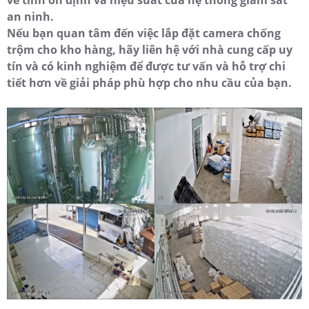
hơn cho tài sản của bạn. Sử dụng camera với chất
lượng hình ảnh cao như 2.0 MP FULL HD 1080P của
Dahua giúp bạn có những hình ảnh sắc nét và rõ
ràng.
Việc lắp camera vị trí chống mưa nắng, có thân bằng
kim loại chất lượng tốt giúp camera chịu được môi
trường ngoại tiết khắc nghiệt và tăng tuổi thọ của
thiết bị. Đồng thời, việc áp dụng công nghệ của
Dahua cho camera trong kho hàng giúp bạn an tâm
về tính ổn định và hiệu suất của hệ thống giám sát
an ninh.
Nếu bạn quan tâm đến việc lắp đặt camera chống
trộm cho kho hàng, hãy liên hệ với nhà cung cấp uy
tín và có kinh nghiệm để được tư vấn và hỗ trợ chi
tiết hơn về giải pháp phù hợp cho nhu cầu của bạn.