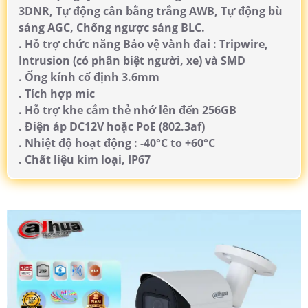
3DNR, Tự động cân bằng trắng AWB, Tự động bù
sáng AGC, Chống ngược sáng BLC.
. Hỗ trợ chức năng Bảo vệ vành đai : Tripwire,
Intrusion (có phân biệt người, xe) và SMD
. Ống kính cố định 3.6mm
. Tích hợp mic
. Hỗ trợ khe cắm thẻ nhớ lên đến 256GB
. Điện áp DC12V hoặc PoE (802.3af)
. Nhiệt độ hoạt động : -40°C to +60°C
. Chất liệu kim loại, IP67