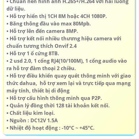
• Chuẩn nén hình ảnh H.265+/H.264 với hai luồng
dữ liệu.
• Hỗ trợ hiển thị 1CH 8M hoặc 4CH 1080P.
• Băng thông đầu vào max 80Mpb.
• Hỗ trợ lên đến camera 8MP.
• Hỗ trợ kết nối nhiều thương hiệu camera với
chuẩn tương thích Onvif 2.4
• Hỗ trợ 1 ổ cứng 8TB.
• 2 usd 2.0, 1 cổng RJ4(10/100M), 1 cổng audio vào
ra hỗ trợ đàm thoại 2 chiều.
• Hỗ trợ điều khiển quay quét thông minh với giao
thức dahua, hỗ trợ xem lại và trực tiếp qua mạng
máy tính, thiết bị di động
• Hỗ trợ cấu hình thông minh qua P2P.
• Quản lý đồng thời 128 tài khoản kết nối.
• Chất liệu kim loại.
• Nguồn : DC12V 1.5A
• Nhiệt độ hoạt động : -10°C ~ +45°C.