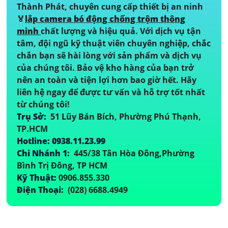
Công Ty TNHH TM-DV Đầu Tư
An Thành Phát
Bạn cần trọn bộ lắp đặt camera chống trộm
chất lượng cho kho hàng? Hãy đến Công ty An
Thành Phát, chuyên cung cấp thiết bị an ninh ️
🏅️
lắp camera bó động chống trộm thông
minh
chất lượng và hiệu quả. Với dịch vụ tận
tâm, đội ngũ kỹ thuật viên chuyên nghiệp, chắc
chắn bạn sẽ hài lòng với sản phẩm và dịch vụ
của chúng tôi. Bảo vệ kho hàng của bạn trở
nên an toàn và tiện lợi hơn bao giờ hết. Hãy
liên hệ ngay để được tư vấn và hỗ trợ tốt nhất
từ chúng tôi!