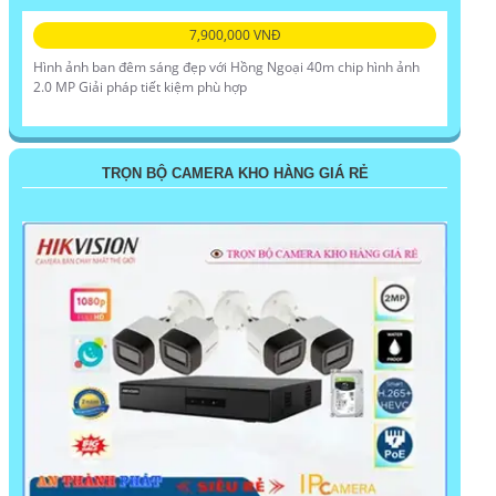
7,900,000 VNĐ
Hình ảnh ban đêm sáng đẹp với Hồng Ngoại 40m chip hình ảnh
2.0 MP Giải pháp tiết kiệm phù hợp
TRỌN BỘ CAMERA KHO HÀNG GIÁ RẺ