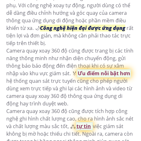
phụ. Với công nghệ xoay tự động, người dùng có thể
dễ dàng điều chỉnh hướng và góc quay của camera
thông qua ứng dụng di động hoặc phần mềm điều
khiển từ xa. 🌙
Công nghệ hiện đại được ứng dụng
rất
tiện lợi và đơn giản, mà không cần phải thao tác trực
tiếp trên thiết bị.
Camera quay xoay 360 độ cũng được trang bị các tính
năng thông minh như nhận diện chuyển động, gửi
thông báo báo động đến điện thoại khi có sự xâm
nhập vào khu vực giám sát. ️🏅️
Ưu điểm nỗi bật hơn
hệ thống quan sát trực tuyến cũng cho phép người
dùng xem trực tiếp và ghi lại các hình ảnh và video từ
camera quay xoay 360 độ thông qua ứng dụng di
động hay trình duyệt web.
Camera quay xoay 360 độ cũng được tích hợp công
nghệ ghi hình chất lượng cao, cho ra hình ảnh sắc nét
và chất lượng màu sắc tốt, ⁂
tự tin
việc giám sát
không bị mờ hoặc thiếu chi tiết. Ngoài ra, camera còn