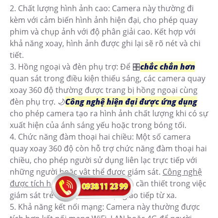
2. Chất lượng hình ảnh cao: Camera này thường đi
kèm với cảm biến hình ảnh hiện đại, cho phép quay
phim và chụp ảnh với độ phân giải cao. Kết hợp với
khả năng xoay, hình ảnh được ghi lại sẽ rõ nét và chi
tiết.
3. Hồng ngoại và đèn phụ trợ: Để 🎛
chắc chắn hơn
quan sát trong điều kiện thiếu sáng, các camera quay
xoay 360 độ thường được trang bị hồng ngoại cùng
đèn phụ trợ. 🌙
Công nghệ hiện đại được ứng dụng
cho phép camera tạo ra hình ảnh chất lượng khi có sự
xuất hiện của ánh sáng yếu hoặc trong bóng tối.
4. Chức năng đàm thoại hai chiều: Một số camera
quay xoay 360 độ còn hỗ trợ chức năng đàm thoại hai
chiều, cho phép người sử dụng liên lạc trực tiếp với
những người hoặc vật thể được giám sát.
Công nghệ
được tích hợp cao cấp
rất Tiên ích cần thiết trong việc
giám sát trẻ em, vật nuôi hoặc giao tiếp từ xa.
5. Khả năng kết nối mạng: Camera này thường được