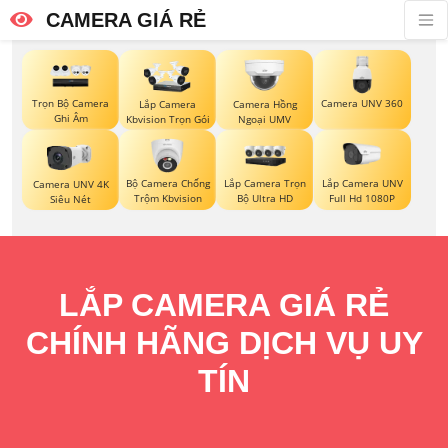
CAMERA GIÁ RẺ
Trọn Bộ Camera
Camera UNV 360
Lắp Camera
Camera Hồng
Ghi Âm
Kbvision Trọn Gói
Ngoại UMV
Bộ Camera Chống
Lắp Camera Trọn
Lắp Camera UNV
Camera UNV 4K
Trộm Kbvision
Bộ Ultra HD
Full Hd 1080P
Siêu Nét
LẮP CAMERA GIÁ RẺ
CHÍNH HÃNG DỊCH VỤ UY
TÍN