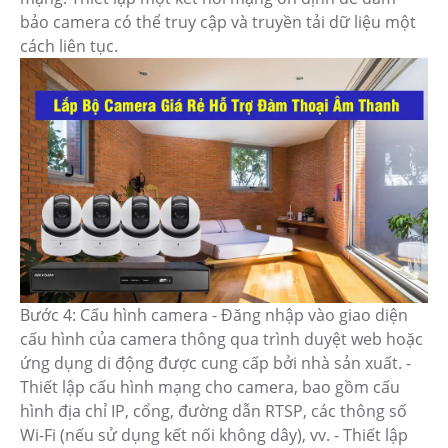
bảo camera có thể truy cập và truyền tải dữ liệu một
cách liên tục.
Bước 4: Cấu hình camera - Đăng nhập vào giao diện
cấu hình của camera thông qua trình duyệt web hoặc
ứng dụng di động được cung cấp bởi nhà sản xuất. -
Thiết lập cấu hình mạng cho camera, bao gồm cấu
hình địa chỉ IP, cổng, đường dẫn RTSP, các thông số
Wi-Fi (nếu sử dụng kết nối không dây), vv. - Thiết lập