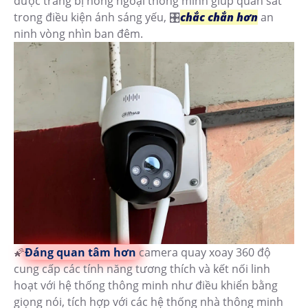
được trang bị hồng ngoại thông minh giúp quan sát
trong điều kiện ánh sáng yếu, 🎛
chắc chắn hơn
an
ninh vòng nhìn ban đêm.
🌠
Đáng quan tâm hơn
camera quay xoay 360 độ
cung cấp các tính năng tương thích và kết nối linh
hoạt với hệ thống thông minh như điều khiển bằng
giọng nói, tích hợp với các hệ thống nhà thông minh