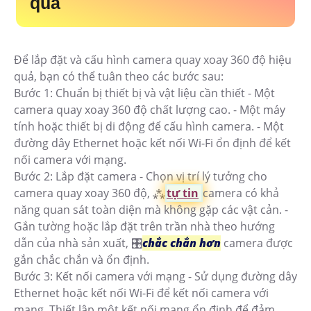
quả
Để lắp đặt và cấu hình camera quay xoay 360 độ hiệu
quả, bạn có thể tuân theo các bước sau:
Bước 1: Chuẩn bị thiết bị và vật liệu cần thiết - Một
camera quay xoay 360 độ chất lượng cao. - Một máy
tính hoặc thiết bị di động để cấu hình camera. - Một
đường dây Ethernet hoặc kết nối Wi-Fi ổn định để kết
nối camera với mạng.
Bước 2: Lắp đặt camera - Chọn vị trí lý tưởng cho
camera quay xoay 360 độ, ⁂
tự tin
camera có khả
năng quan sát toàn diện mà không gặp các vật cản. -
Gắn tường hoặc lắp đặt trên trần nhà theo hướng
dẫn của nhà sản xuất, 🎛
chắc chắn hơn
camera được
gắn chắc chắn và ổn định.
Bước 3: Kết nối camera với mạng - Sử dụng đường dây
Ethernet hoặc kết nối Wi-Fi để kết nối camera với
mạng. Thiết lập một kết nối mạng ổn định để đảm