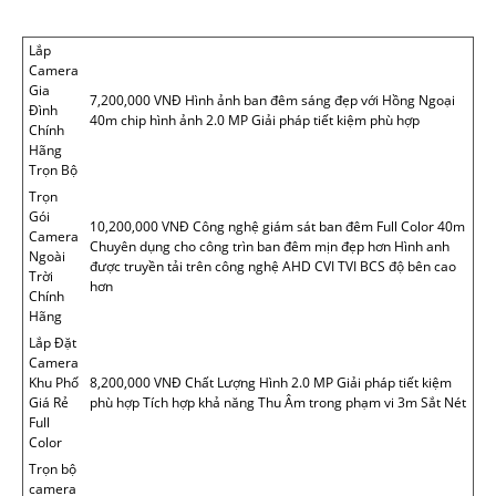
Lắp
Camera
Gia
7,200,000 VNĐ Hình ảnh ban đêm sáng đẹp với Hồng Ngoại
Đình
40m chip hình ảnh 2.0 MP Giải pháp tiết kiệm phù hợp
Chính
Hãng
Trọn Bộ
Trọn
Gói
10,200,000 VNĐ Công nghệ giám sát ban đêm Full Color 40m
Camera
Chuyên dụng cho công trìn ban đêm mịn đẹp hơn Hình anh
Ngoài
được truyền tải trên công nghệ AHD CVI TVI BCS độ bên cao
Trời
hơn
Chính
Hãng
Lắp Đặt
Camera
Khu Phố
8,200,000 VNĐ Chất Lượng Hình 2.0 MP Giải pháp tiết kiệm
Giá Rẻ
phù hợp Tích hợp khả năng Thu Âm trong phạm vi 3m Sắt Nét
Full
Color
Trọn bộ
camera