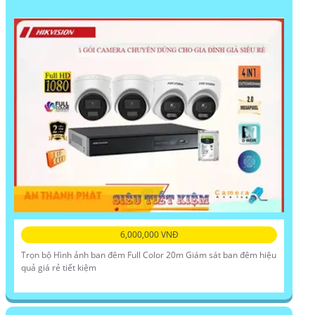
6,000,000 VNĐ
Trọn bộ Hình ảnh ban đêm Full Color 20m Giám sát ban đêm hiệu
quả giá rẻ tiết kiệm