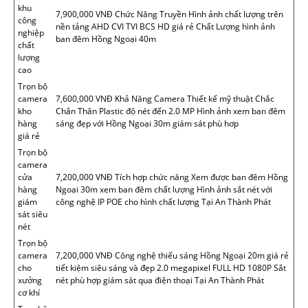
khu
7,900,000 VNĐ Chức Năng Truyền Hình ảnh chất lượng trên
công
nền tảng AHD CVI TVI BCS HD giá rẻ Chất Lượng hình ảnh
nghiệp
ban đêm Hồng Ngoại 40m
chất
lượng
cao
Trọn bộ
camera
7,600,000 VNĐ Khả Năng Camera Thiết kế mỹ thuật Chắc
kho
Chắn Thân Plastic độ nét đến 2.0 MP Hình ảnh xem ban đêm
hàng
sáng đẹp với Hồng Ngoại 30m giám sát phù hơp
giá rẻ
Trọn bộ
camera
cửa
7,200,000 VNĐ Tích hợp chức năng Xem được ban đêm Hồng
hàng
Ngoại 30m xem ban đêm chất lượng Hình ảnh sắt nét với
giám
công nghệ IP POE cho hình chất lượng Tại An Thành Phát
sát siêu
nét
Trọn bộ
camera
7,200,000 VNĐ Công nghệ thiếu sáng Hồng Ngoại 20m giá rẻ
cho
tiết kiệm siêu sáng và đẹp 2.0 megapixel FULL HD 1080P Sắt
xưởng
nét phù hợp giám sát qua điện thoại Tại An Thành Phát
cơ khí