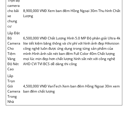
Trọn bộ
camera
cho bãi
8,900,000 VNĐ Xem ban đêm Hồng Ngoại 30m Thu hình Chất
xe
Lượng
chung
cư
Lắp Đặt
Bộ
6,500,000 VNĐ Chất Lượng Hình 5.0 MP Độ phân giải Ultra 4k
Camera
lite tiết kiệm băng thông và chi phí với hình ảnh đẹp Hikvision
Cho
công nghệ luôn được ứng dụng trong từng sản phẩm của
Tiệm
mình Hình ảnh sắt nét ban đêm Full Color 40m Chất lượng
Vàng
mọi lúc mịn đẹp hơn chất lượng hình sắt nét với công nghệ
Độ Nét
AHD CVI TVI BCS dễ dàng thi công
Cao
Lắp
Trọn
Gói
4,500,000 VNĐ VanTech Xem ban đêm Hồng Ngoại 30m xem
Camera
ban đêm chất lượng
Trong
Nhà