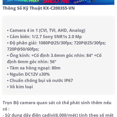
Thông Số Kỹ Thuật KX-C2003S5-VN
• Camera 4 in 1 (CVI, TVI, AHD, Analog)
• Cảm biến: 1/2.7 Sony SNR1s 2.0 Mp
• Độ phân giải: 1080P@25/30fps; 720P@25/30fps;
720P@50/60fps;
• Ống kính: +Cố định 3.6mm góc nhìn: 84° +Cố
định 6mm góc nhìn: 56°
• Tầm xa hồng ngoại: 80m
• Nguồn DC12V ±30%
• Chuẩn chống bụi và nước IP67
• Vỏ kim loại
Trọn Bộ camera quan sát có thể phát sinh thêm nếu
có :
- Sử dụng dây điện cadivi(6.000/mét) tính theo số mét