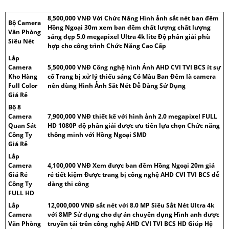
8,500,000 VNĐ Với Chức Năng Hình ảnh sắt nét ban đêm
Bộ Camera
Hồng Ngoại 30m xem ban đêm chất lượng chất lượng
Văn Phòng
sáng đẹp 5.0 megapixel Ultra 4k lite Độ phân giải phù
Siêu Nét
hợp cho công trình Chức Năng Cao Cấp
Lắp
Camera
5,500,000 VNĐ Công nghệ hình Ảnh AHD CVI TVI BCS ít sự
Kho Hàng
cố Trang bị xử lý thiếu sáng Có Màu Ban Đêm là camera
Full Color
nên dùng Hình Ảnh Sắt Nét Dễ Dàng Sử Dụng
Giá Rẻ
Bộ 8
Camera
7,900,000 VNĐ thiết kế với hình ảnh 2.0 megapixel FULL
Quan Sát
HD 1080P độ phân giải được ưu tiên lựa chọn Chức năng
Công Ty
thông minh với Hồng Ngoại SMD
Giá Rẻ
Lắp
Camera
4,100,000 VNĐ Xem được ban đêm Hồng Ngoại 20m giá
Giá Rẻ
rẻ tiết kiệm Được trang bị công nghệ AHD CVI TVI BCS dễ
Công Ty
dàng thi công
FULL HD
Lắp
12,000,000 VNĐ sắt nét với 8.0 MP Siêu Sắt Nét Ultra 4k
Camera
với 8MP Sử dụng cho dự án chuyên dụng Hình anh được
Văn Phòng
truyền tải trên công nghệ AHD CVI TVI BCS HD Giúp Hệ