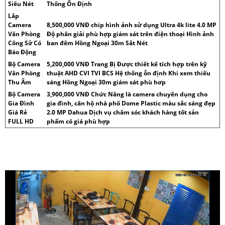
Siêu Nét
Thống Ổn Định
Lắp
Camera
8,500,000 VNĐ chip hình ảnh sử dụng Ultra 4k lite 4.0 MP
Văn Phòng
Độ phân giải phù hợp giám sát trên điện thoại Hình ảnh
Công Sở Có
ban đêm Hồng Ngoại 30m Sắt Nét
Báo Động
Bộ Camera
5,200,000 VNĐ Trang Bị Được thiết kế tích hợp trên kỹ
Văn Phòng
thuật AHD CVI TVI BCS Hệ thống ỗn định Khi xem thiếu
Thu Âm
sáng Hồng Ngoại 30m giám sát phù hơp
Bộ Camera
3,900,000 VNĐ Chức Năng là camera chuyên dụng cho
Gia Đình
gia đình, căn hộ nhà phố Dome Plastic màu sắc sáng đẹp
Giá Rẻ
2.0 MP Dahua Dịch vụ chăm sóc khách hàng tốt sản
FULL HD
phẩm có giá phù hợp