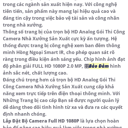
trong các ngành sản xuất hiện nay. Với công nghệ
tiên tiến, sản phẩm này mang lại hiệu quả cao và
đáng tin cậy trong việc bảo vệ tài sản và công nhân
trong nhà xưởng.
Thông số trang bị của trọn bộ HD Analog Gói Thi Công
Camera Nhà Xưởng Sản Xuất cực kỳ ấn tượng. Hệ
thống được trang bị công nghệ xem ban đêm thông
minh Hồng Ngoại Smart IR, cho phép quan sát rõ
ràng trong điều kiện ánh sáng yếu. Chip hình ảnh đạt
độ phân giải FULL HD 1080P 2.0 MP, 🎛
Bảo Đảm
hình
ảnh sắc nét, chất lượng cao.
Đáng chú trọng hơn cả trọn bộ HD Analog Gói Thi
Công Camera Nhà Xưởng Sản Xuất cung cấp khả
năng xem trực tiếp trên điện thoại thông minh. Với
Những Trang bị cao cấp Bạn sẽ được người quản lý
dễ dàng theo dõi tình hình từ xa và đưa ra các quyết
định nhanh chóng.
Lắp Đặt Bộ Camera Full HD 1080P
là lựa chọn hoàn
hảo để nâng cao hiệu quả làm việc trong nhà xưởng.