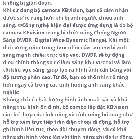
không bị gián đoạn.
Khi sử dụng bộ camera KBvision, bạn sẽ cảm nhận
được sự rõ ràng hơn khi bị ánh ngược chiều ánh
sáng. ⚙
Công nghệ hiện đại được ứng dụng
là do bộ
camera KBvision trang bị chức năng Chống Ngược
Sáng DWDR (Digital Wide Dynamic Range). Khi một
đối tượng nằm trong tầm nhìn của camera bị ánh
sáng mạnh chiếu trực tiếp vào, DWDR sẽ tự động
điều chỉnh thông số để làm sáng khu vực tối và làm
tối khu vực sáng, giúp tạo ra hình ảnh cân bằng với
độ tương phản cao. Từ đó, bạn có thể nhìn rõ ràng
hơn ngay cả trong các tình huống ánh sáng khắc
nghiệt.
Không chỉ có chất lượng hình ảnh xuất sắc và khả
năng thu hình ổn định, bộ combo lắp đặt KBvision
còn kết hợp các tính năng và tính năng bổ sung như
hỗ trợ xem trực tiếp trên điện thoại di động, hỗ trợ
ghi hình liên tục, theo dõi chuyển động, và có khả
năng ghi hình vòng lặp với tính năng ghi đè tự động.