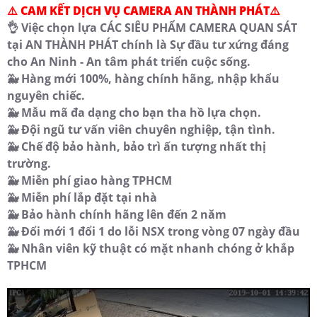
⚠️ CAM KẾT DỊCH VỤ CAMERA AN THÀNH PHÁT⚠️
👌 Việc chọn lựa CÁC SIÊU PHẨM CAMERA QUAN SÁT
tại AN THÀNH PHÁT chính là Sự đầu tư xứng đáng
cho An Ninh - An tâm phát triển cuộc sống.
🐳 Hàng mới 100%, hàng chính hãng, nhập khẩu
nguyên chiếc.
🐳 Mẫu mã đa dạng cho bạn tha hồ lựa chọn.
🐳 Đội ngũ tư vấn viên chuyên nghiệp, tận tình.
🐳 Chế độ bảo hành, bảo trì ấn tượng nhất thị
trường.
🐳 Miễn phí giao hàng TPHCM
🐳 Miễn phí lắp đặt tại nhà
🐳 Bảo hành chính hãng lên đến 2 năm
🐳 Đổi mới 1 đổi 1 do lỗi NSX trong vòng 07 ngày đầu
🐳 Nhân viên kỹ thuật có mặt nhanh chóng ở khắp
TPHCM