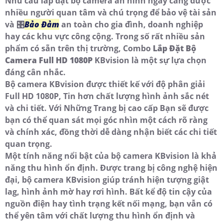
Nhu cầu lắp đặt bộ camera an ninh ngày càng được
nhiều người quan tâm và chú trọng để bảo vệ tài sản
và 🎛
Bảo Đảm
an toàn cho gia đình, doanh nghiệp
hay các khu vực công cộng. Trong số rất nhiều sản
phẩm có sẵn trên thị trường, Combo
Lắp Đặt Bộ
Camera Full HD 1080P
KBvision là một sự lựa chọn
đáng cân nhắc.
Bộ camera KBvision được thiết kế với độ phân giải
Full HD 1080P, Tin hơn chất lượng hình ảnh sắc nét
và chi tiết. Với Những Trang bị cao cấp Bạn sẽ được
bạn có thể quan sát mọi góc nhìn một cách rõ ràng
và chính xác, đồng thời dễ dàng nhận biết các chi tiết
quan trọng.
Một tính năng nổi bật của bộ camera KBvision là khả
năng thu hình ổn định. Được trang bị công nghệ hiện
đại, bộ camera KBvision giúp tránh hiện tượng giật
lag, hình ảnh mờ hay rơi hình. Bất kể độ tin cậy của
nguồn điện hay tình trạng kết nối mạng, bạn vẫn có
thể yên tâm với chất lượng thu hình ổn định và