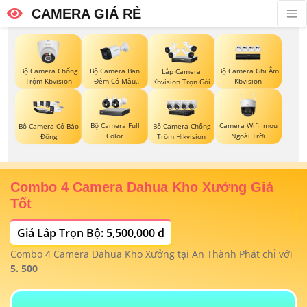
CAMERA GIÁ RẺ
Bộ Camera Chống
Bộ Camera Ban
Bộ Camera Ghi Âm
Lắp Camera
Trộm Kbvision
Đêm Có Màu
Kbvision
Kbvision Trọn Gói
Kbvision
Bộ Camera Full
Camera Wifi Imou
Bộ Camera Có Báo
Bô Camera Chống
Color
Ngoài Trời
Đông
Trộm Hikvision
Combo 4 Camera Dahua Kho Xưởng Giá
T
Tốt
Giá Lắp Trọn Bộ: 5,500,000 ₫
T
1/
t
Combo 4 Camera Dahua Kho Xưởng tại An Thành Phát chỉ với
m
 4
5. 500