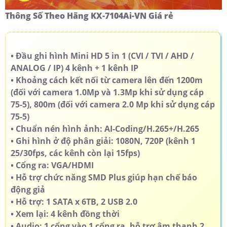
Thông Số Theo Hãng KX-7104Ai-VN Giá rẻ
• Đầu ghi hình Mini HD 5 in 1 (CVI / TVI / AHD /
ANALOG / IP) 4 kênh + 1 kênh IP
• Khoảng cách kết nối từ camera lên đến 1200m
(đối với camera 1.0Mp và 1.3Mp khi sử dụng cáp
75-5), 800m (đối với camera 2.0 Mp khi sử dụng cáp
75-5)
• Chuẩn nén hình ảnh: AI-Coding/H.265+/H.265
• Ghi hình ở độ phân giải: 1080N, 720P (kênh 1
25/30fps, các kênh còn lại 15fps)
• Cổng ra: VGA/HDMI
• Hỗ trợ chức năng SMD Plus giúp hạn chế báo
động giả
• Hỗ trợ: 1 SATA x 6TB, 2 USB 2.0
• Xem lại: 4 kênh đồng thời
• Audio: 1 cổng vào 1 cổng ra, hỗ trợ âm thanh 2