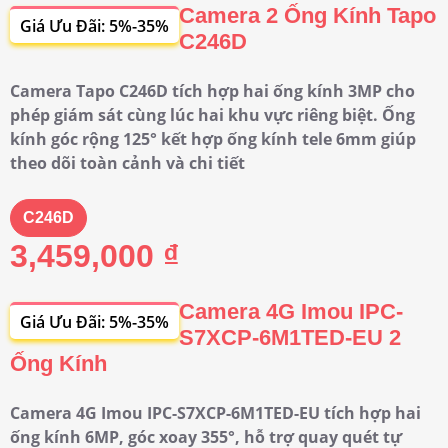
Camera 2 Ống Kính Tapo
Giá Ưu Đãi: 5%-35%
C246D
Camera Tapo C246D tích hợp hai ống kính 3MP cho
phép giám sát cùng lúc hai khu vực riêng biệt. Ống
kính góc rộng 125° kết hợp ống kính tele 6mm giúp
theo dõi toàn cảnh và chi tiết
C246D
3,459,000 ₫
Camera 4G Imou IPC-
Giá Ưu Đãi: 5%-35%
S7XCP-6M1TED-EU 2
Ống Kính
Camera 4G Imou IPC-S7XCP-6M1TED-EU tích hợp hai
ống kính 6MP, góc xoay 355°, hỗ trợ quay quét tự