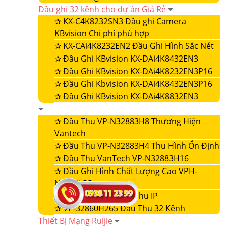
Đầu ghi 32 kênh cho dự án Giá Rẻ
✰
KX-C4K8232SN3 Đầu ghi Camera
KBvision Chi phí phù hợp
✰
KX-CAi4K8232EN2 Đầu Ghi Hình Sắc Nét
✰
Đầu Ghi KBvision KX-DAi4K8432EN3
✰
Đầu Ghi KBvision KX-DAi4K8232EN3P16
✰
Đầu Ghi Kbvision KX-DAi4K8432EN3P16
✰
Đầu Ghi KBvision KX-DAi4K8832EN3
✰
Đầu Thu VP-N32883H8 Thương Hiện
Vantech
✰
Đầu Thu VP-N32883H4 Thu Hình Ổn Định
✰
Đầu Thu VanTech VP-N32883H16
✰
Đầu Ghi Hình Chất Lượng Cao VPH-
N4432LPR
✰
VP-32860NVR Đầu Thu IP
✰
VP-32860H265 Đầu Thu 32 Kênh
Thiết Bị Mạng Ruijie