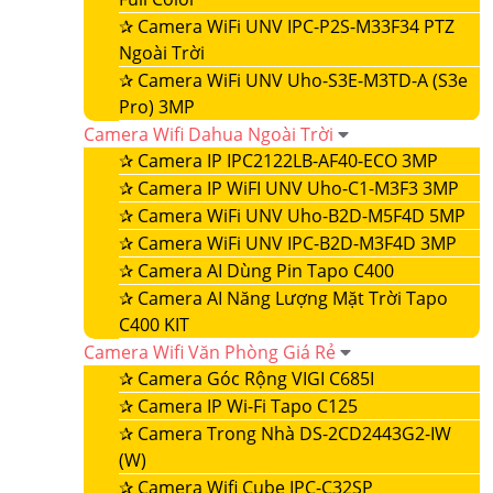
✰
Camera WiFi UNV IPC-P2S-M33F34 PTZ
Ngoài Trời
✰
Camera WiFi UNV Uho-S3E-M3TD-A (S3e
Pro) 3MP
Camera Wifi Dahua Ngoài Trời
✰
Camera IP IPC2122LB-AF40-ECO 3MP
✰
Camera IP WiFI UNV Uho-C1-M3F3 3MP
✰
Camera WiFi UNV Uho-B2D-M5F4D 5MP
✰
Camera WiFi UNV IPC-B2D-M3F4D 3MP
✰
Camera AI Dùng Pin Tapo C400
✰
Camera AI Năng Lượng Mặt Trời Tapo
C400 KIT
Camera Wifi Văn Phòng Giá Rẻ
✰
Camera Góc Rộng VIGI C685I
✰
Camera IP Wi-Fi Tapo C125
✰
Camera Trong Nhà DS-2CD2443G2-IW
(W)
✰
Camera Wifi Cube IPC-C32SP