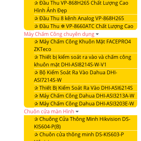
✰
Đầu Thu VP-868H265 Chất Lượng Cao
Hình Ảnh Đẹp
✰
Đầu Thu 8 kênh Analog VP-868H265
✰
Đầu Thu ✲ VP-8660ATC Chất Lượng Cao
Máy Chấm Công chuyên dụng
✰
Máy Chấm Công Khuôn Mặt FACEPRO4
ZKTeco
✰
Thiết bị kiểm soát ra vào và chấm công
khuôn mặt DHI-ASI8214S-W-V1
✰
Bộ Kiểm Soát Ra Vào Dahua DHI-
ASI7214S-W
✰
Thiết Bị Kiểm Soát Ra Vào DHI-ASI6214S
✰
Máy Chấm Công Dahua DHI-ASI3213A-W
✰
Máy Chấm Công Dahua DHI-ASI3203E-W
Chuôn cửa màn Hình
✰
Chuông Cửa Thông Minh Hikvision DS-
KIS604-P(B)
✰
Chuôn cửa thông minh DS-KIS603-P