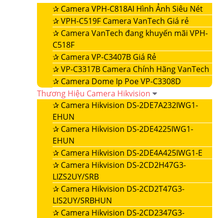
✰
Camera VPH-C818AI Hình Ảnh Siêu Nét
✰
VPH-C519F Camera VanTech Giá rẻ
✰
Camera VanTech đang khuyến mãi VPH-
C518F
✰
Camera VP-C3407B Giá Rẻ
✰
VP-C3317B Camera Chính Hãng VanTech
✰
Camera Dome Ip Poe VP-C3308D
Thương Hiệu Camera Hikvision
✰
Camera Hikvision DS-2DE7A232IWG1-
EHUN
✰
Camera Hikvision DS-2DE4225IWG1-
EHUN
✰
Camera Hikvision DS-2DE4A425IWG1-E
✰
Camera Hikvision DS-2CD2H47G3-
LIZS2UY/SRB
✰
Camera Hikvision DS-2CD2T47G3-
LIS2UY/SRBHUN
✰
Camera Hikvision DS-2CD2347G3-