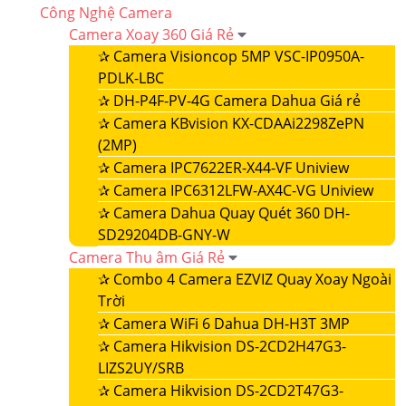
Công Nghệ Camera
Camera Xoay 360 Giá Rẻ
✰
Camera Visioncop 5MP VSC-IP0950A-
PDLK-LBC
✰
DH-P4F-PV-4G Camera Dahua Giá rẻ
✰
Camera KBvision KX-CDAAi2298ZePN
(2MP)
✰
Camera IPC7622ER-X44-VF Uniview
✰
Camera IPC6312LFW-AX4C-VG Uniview
✰
Camera Dahua Quay Quét 360 DH-
SD29204DB-GNY-W
Camera Thu âm Giá Rẻ
✰
Combo 4 Camera EZVIZ Quay Xoay Ngoài
Trời
✰
Camera WiFi 6 Dahua DH-H3T 3MP
✰
Camera Hikvision DS-2CD2H47G3-
LIZS2UY/SRB
✰
Camera Hikvision DS-2CD2T47G3-