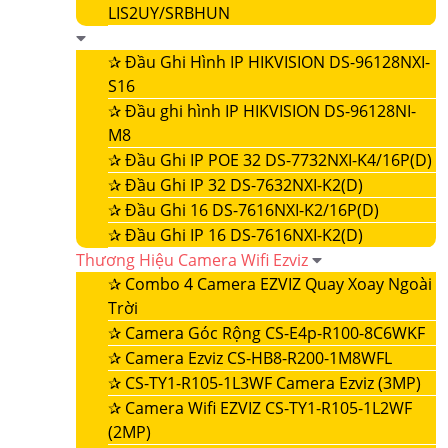
LIS2UY/SRBHUN
✰
Đầu Ghi Hình IP HIKVISION DS-96128NXI-
S16
✰
Đầu ghi hình IP HIKVISION DS-96128NI-
M8
✰
Đầu Ghi IP POE 32 DS-7732NXI-K4/16P(D)
✰
Đầu Ghi IP 32 DS-7632NXI-K2(D)
✰
Đầu Ghi 16 DS-7616NXI-K2/16P(D)
✰
Đầu Ghi IP 16 DS-7616NXI-K2(D)
Thương Hiệu Camera Wifi Ezviz
✰
Combo 4 Camera EZVIZ Quay Xoay Ngoài
Trời
✰
Camera Góc Rộng CS-E4p-R100-8C6WKF
✰
Camera Ezviz CS-HB8-R200-1M8WFL
✰
CS-TY1-R105-1L3WF Camera Ezviz (3MP)
✰
Camera Wifi EZVIZ CS-TY1-R105-1L2WF
(2MP)