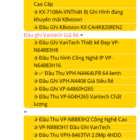
Cao Cấp
✰
KX-7108Ai-VNThiết Bị Ghi Hình đang
khuyến mãi KBvision
✰
Đầu Ghi KBvision KX-CAi4K8208EN2
Đầu ghi Vantech Giá Rẻ
✰
Đầu Ghi VanTech Thiết kế Đẹp VP-
N64883H8
✰
Đầu Thu hình Công Nghê IP VP-
N64883H16
✰
✅ Đầu Thu VPH-N4464LPR 64 kenh
✰
Đầu Ghi VPH-N4408 Giá Siêu Rẻ
✰
Đầu Ghi VP-64860H265
✰
Đầu Thu VP-604H265 Vantech Chất
lượng
✰
Đầu Thu VP-N8883H2 Công Nghệ Cao
✰
VP-N8883H1 Đầu Ghi VanTech
✰
Đầu Thu VPH-8463TVI 2.0Mp 4HDD