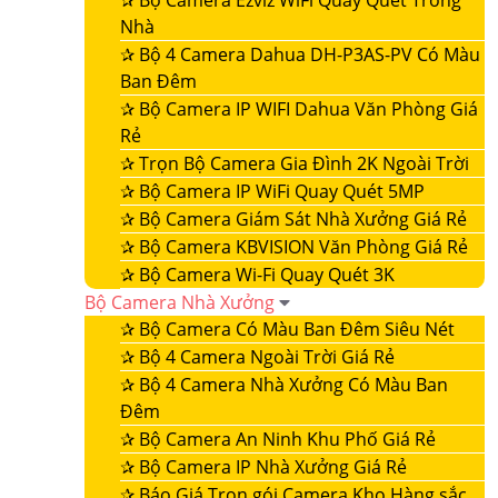
✰
Bộ Camera Ezviz WiFi Quay Quét Trong
Nhà
✰
Bộ 4 Camera Dahua DH-P3AS-PV Có Màu
Ban Đêm
✰
Bộ Camera IP WIFI Dahua Văn Phòng Giá
Rẻ
✰
Trọn Bộ Camera Gia Đình 2K Ngoài Trời
✰
Bộ Camera IP WiFi Quay Quét 5MP
✰
Bộ Camera Giám Sát Nhà Xưởng Giá Rẻ
✰
Bộ Camera KBVISION Văn Phòng Giá Rẻ
✰
Bộ Camera Wi-Fi Quay Quét 3K
Bộ Camera Nhà Xưởng
✰
Bộ Camera Có Màu Ban Đêm Siêu Nét
✰
Bộ 4 Camera Ngoài Trời Giá Rẻ
✰
Bộ 4 Camera Nhà Xưởng Có Màu Ban
Đêm
✰
Bộ Camera An Ninh Khu Phố Giá Rẻ
✰
Bộ Camera IP Nhà Xưởng Giá Rẻ
✰
Báo Giá Trọn gói Camera Kho Hàng sắc