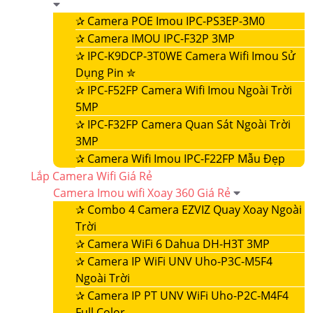
✰
Camera POE Imou IPC-PS3EP-3M0
✰
Camera IMOU IPC-F32P 3MP
✰
IPC-K9DCP-3T0WE Camera Wifi Imou Sử
Dụng Pin ✮
✰
IPC-F52FP Camera Wifi Imou Ngoài Trời
5MP
✰
IPC-F32FP Camera Quan Sát Ngoài Trời
3MP
✰
Camera Wifi Imou IPC-F22FP Mẫu Đẹp
Lắp Camera Wifi Giá Rẻ
Camera Imou wifi Xoay 360 Giá Rẻ
✰
Combo 4 Camera EZVIZ Quay Xoay Ngoài
Trời
✰
Camera WiFi 6 Dahua DH-H3T 3MP
✰
Camera IP WiFi UNV Uho-P3C-M5F4
Ngoài Trời
✰
Camera IP PT UNV WiFi Uho-P2C-M4F4
Full Color