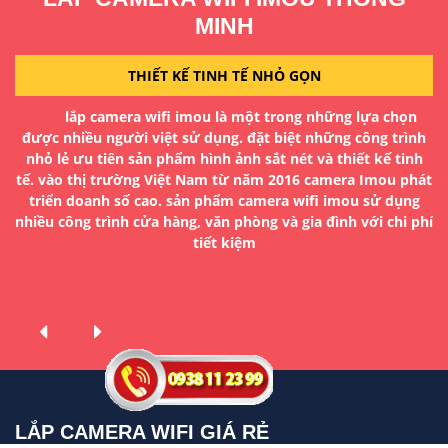
MINH
THIẾT KẾ TINH TẾ NHỎ GỌN
a
D
lắp camera wifi imou là một trong những lựa chọn
H
được nhiều người việt sử dụng. đặt biệt những công trình
g
đ
nhỏ lẻ ưu tiên sản phẩm hình ảnh sắt nét và thiết kế tinh
tế. vào thị trường Việt Nam từ năm 2016 camera Imou phát
à
T
triển doanh số cao. sản phẩm camera wifi imou sử dụng
ua
nhiều công trình cửa hàng, văn phòng và gia đình với chi phí
n
tiết kiệm
LẮP CAMERA WIFI GIÁ RẺ