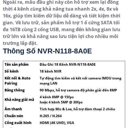
Ngoài ra, mẫu đầu ghi này còn hỗ trợ xem lại đồng
thời 4 kênh cùng khả năng tua nhanh 2x, 4x, 8x và
16x, giúp tìm kiếm dữ liệu dễ dàng và tiết kiệm thời
gian. Về lưu trữ, sản phẩm hỗ trợ 1 ổ cứng SATA tối
đa 16TB cùng 2 cổng USB, mang đến không gian lưu
trữ lớn và khả năng sao lưu tiện lợi cho nhiều môi
trường lắp đặt.
Thông Số NVR-N118-8A0E
Tên sản phẩm
Đầu Ghi 18 Kênh NVR-N118-8A0E
Số kênh
18 kênh NVR
Kết nối & Auto
Tự động tìm kiếm và kết nối camera IMOU trong
Pairing
mạng LAN
Băng thông
90 Mbps, hỗ trợ camera độ phân giải đến 8MP
4 kênh 8MP @ 15fps
Khả năng giải mã
hoặc 4 kênh 5MP @ 30fps
Âm thanh
Tích hợp Mic & Loa, hỗ trợ đàm thoại 2 chiều
Chuẩn nén
H.265 / H.264
Cổng xuất hình
HDMI (4K UHD), VGA