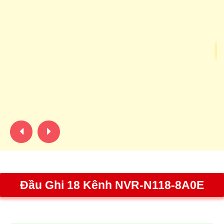
TC
S
Sw
24
qu
ph
m
Đầu Ghi 18 Kênh NVR-N118-8A0E