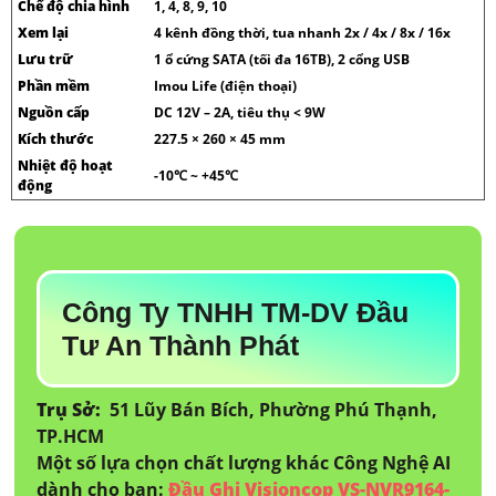
Chế độ chia hình
1, 4, 8, 9, 10
Xem lại
4 kênh đồng thời, tua nhanh 2x / 4x / 8x / 16x
Lưu trữ
1 ổ cứng SATA (tối đa 16TB), 2 cổng USB
Phần mềm
Imou Life (điện thoại)
Nguồn cấp
DC 12V – 2A, tiêu thụ < 9W
Kích thước
227.5 × 260 × 45 mm
Nhiệt độ hoạt
-10℃ ~ +45℃
động
Công Ty TNHH TM-DV Đầu
Tư An Thành Phát
Trụ Sở:
51 Lũy Bán Bích, Phường Phú Thạnh,
TP.HCM
Một số lựa chọn chất lượng khác Công Nghệ AI
dành cho bạn:
Đầu Ghi Visioncop VS-NVR9164-