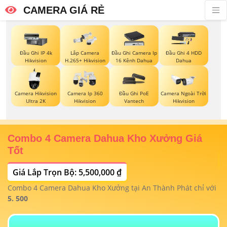
CAMERA GIÁ RẺ
Đầu Ghi IP 4k
Lắp Camera
Đầu Ghi Camera Ip
Đầu Ghi 4 HDD
Hikvision
H.265+ Hikvision
16 Kênh Dahua
Dahua
Camera Hikvision
Camera Ip 360
Đầu Ghi PoE
Camera Ngoài Trời
Ultra 2K
Hikvision
Vantech
Hikvision
Combo 4 Camera Dahua Kho Xưởng Giá
T
Tốt
Giá Lắp Trọn Bộ: 5,500,000 ₫
T
1/
t
Combo 4 Camera Dahua Kho Xưởng tại An Thành Phát chỉ với
m
 4
5. 500