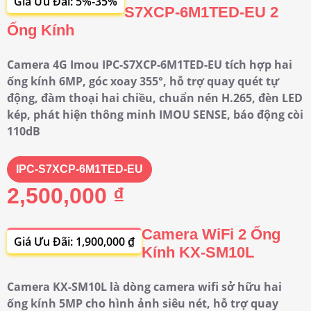
Giá Ưu Đãi: 5%-35%
S7XCP-6M1TED-EU 2
Ống Kính
Camera 4G Imou IPC-S7XCP-6M1TED-EU tích hợp hai
ống kính 6MP, góc xoay 355°, hỗ trợ quay quét tự
động, đàm thoại hai chiều, chuẩn nén H.265, đèn LED
kép, phát hiện thông minh IMOU SENSE, báo động còi
110dB
IPC-S7XCP-6M1TED-EU
2,500,000 ₫
Camera WiFi 2 Ống
Giá Ưu Đãi: 1,900,000 ₫
Kính KX-SM10L
Camera KX-SM10L là dòng camera wifi sở hữu hai
ống kính 5MP cho hình ảnh siêu nét, hỗ trợ quay