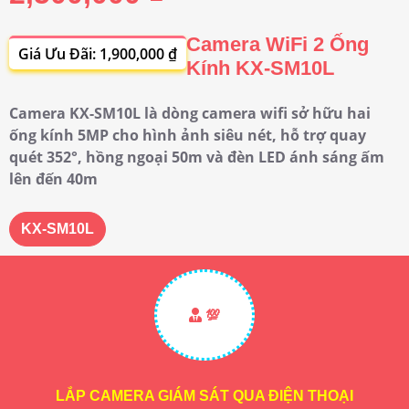
Camera WiFi 2 Ống
Giá Ưu Đãi: 1,900,000 ₫
Kính KX-SM10L
Camera KX-SM10L là dòng camera wifi sở hữu hai
ống kính 5MP cho hình ảnh siêu nét, hỗ trợ quay
quét 352°, hồng ngoại 50m và đèn LED ánh sáng ấm
lên đến 40m
KX-SM10L
💯
LẮP CAMERA GIÁM SÁT QUA ĐIỆN THOẠI