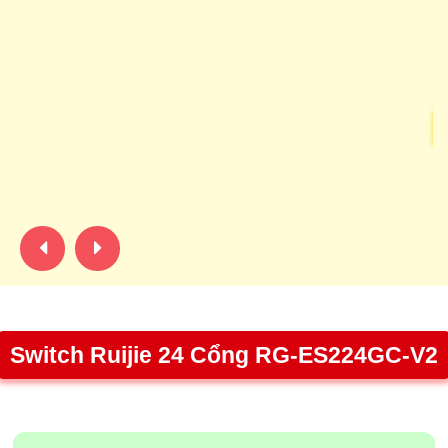
gi
kh
C
8
C
để
nà
Switch Ruijie 24 Cổng RG-ES224GC-V2