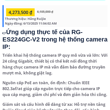
4,273,500 ₫
6,105,000 ₫
Thương hiệu:
Hãng Ruijie
Ngày đăng:
6/13/2025 11:04:02 AM
Ứng dụng thực tế của RG-
👉
ES224GC-V2 trong hệ thống camera
IP:
Triển khai hệ thống camera IP quy mô vừa và lớn: Với
24 cổng Gigabit, thiết bị có thể kết nối đồng thời
hàng chục camera IP mà vẫn đảm bảo đường truyền
mượt mà, không giật lag.
Nguồn cấp PoE an toàn, ổn định: Chuẩn IEEE
802.3af/at giúp cấp nguồn trực tiếp cho camera IP
qua cáp mạng, giảm chi phí và đơn giản hóa thi công.
Giám sát và cấu hình dễ dàng từ xa: Hỗ trợ nền tảng