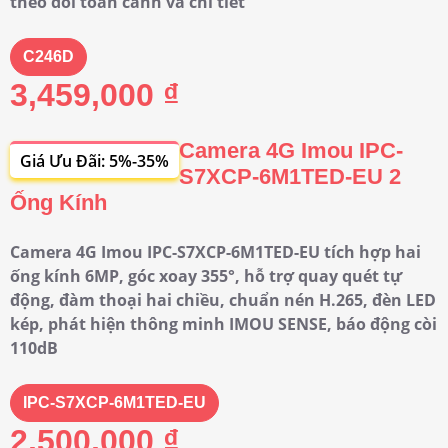
theo dõi toàn cảnh và chi tiết
C246D
3,459,000 ₫
Camera 4G Imou IPC-
Giá Ưu Đãi: 5%-35%
S7XCP-6M1TED-EU 2
Ống Kính
Camera 4G Imou IPC-S7XCP-6M1TED-EU tích hợp hai
ống kính 6MP, góc xoay 355°, hỗ trợ quay quét tự
động, đàm thoại hai chiều, chuẩn nén H.265, đèn LED
kép, phát hiện thông minh IMOU SENSE, báo động còi
110dB
IPC-S7XCP-6M1TED-EU
2,500,000 ₫