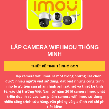
LẮP CAMERA WIFI IMOU THÔNG
MINH
THIẾT KẾ TINH TẾ NHỎ GỌN
a
D
lắp camera wifi imou là một trong những lựa chọn
H
được nhiều người việt sử dụng. đặt biệt những công trình
g
đ
nhỏ lẻ ưu tiên sản phẩm hình ảnh sắt nét và thiết kế tinh
tế. vào thị trường Việt Nam từ năm 2016 camera Imou phát
à
T
triển doanh số cao. sản phẩm camera wifi imou sử dụng
ua
nhiều công trình cửa hàng, văn phòng và gia đình với chi phí
n
tiết kiệm