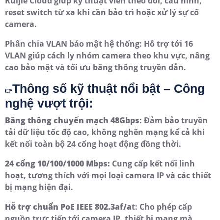
Ruijie Cloud giúp kỹ thuật viên theo dõi, cấu hình,
reset switch từ xa khi cần bảo trì hoặc xử lý sự cố
camera.
Phân chia VLAN bảo mật hệ thống: Hỗ trợ tới 16
VLAN giúp cách ly nhóm camera theo khu vực, nâng
cao bảo mật và tối ưu băng thông truyền dẫn.
Thông số kỹ thuật nổi bật – Công
👉
nghệ vượt trội:
Băng thông chuyển mạch 48Gbps
: Đảm bảo truyền
tải dữ liệu tốc độ cao, không nghẽn mạng kể cả khi
kết nối toàn bộ 24 cổng hoạt động đồng thời.
24 cổng 10/100/1000 Mbps:
Cung cấp kết nối linh
hoạt, tương thích với mọi loại camera IP và các thiết
bị mạng hiện đại.
Hỗ trợ chuẩn PoE IEEE 802.3af/a
t: Cho phép cấp
nguồn trực tiếp tới camera IP, thiết bị mạng mà