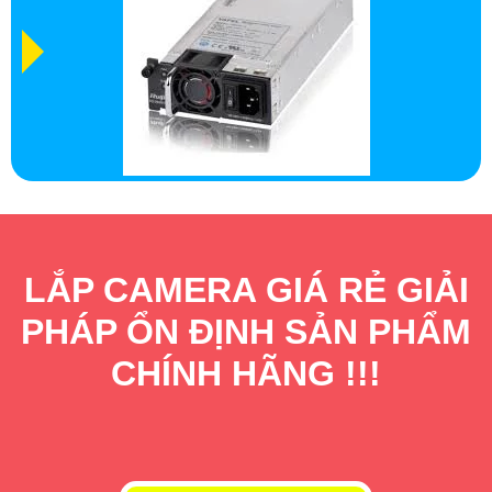
LẮP CAMERA GIÁ RẺ GIẢI
PHÁP ỔN ĐỊNH SẢN PHẨM
CHÍNH HÃNG !!!