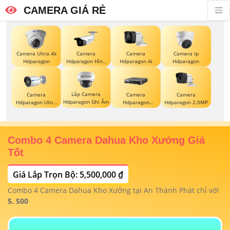
CAMERA GIÁ RẺ
Camera Ultra 4k
Camera
Camera
Camera Ip
Hdparagon
Hdparagon Hình
Hdparagon Ai
Hdparagon
Ảnh 4K
Lắp Camera
Camera
Camera
Camera
Hdparagon Ghi Âm
Hdparagon Ultra
Hdparagon
Hdparagon 2.0MP
2K
Starlight
Combo 4 Camera Dahua Kho Xưởng Giá
T
Tốt
Giá Lắp Trọn Bộ: 5,500,000 ₫
T
1/
t
Combo 4 Camera Dahua Kho Xưởng tại An Thành Phát chỉ với
m
 4
5. 500