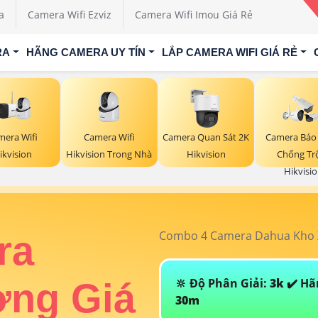
a
Camera Wifi Ezviz
Camera Wifi Imou Giá Rẻ
RA
HÃNG CAMERA UY TÍN
LẮP CAMERA WIFI GIÁ RẺ
mera Wifi
Camera Wifi
Camera Quan Sát 2K
Camera Báo
ikvision
Hikvision Trong Nhà
Hikvision
Chống T
Hikvisi
Combo 4 Camera Dahua Kho X
ra
🔆 Độ Phân Giải:
3k
✔️ Hã
ởng Giá
30m