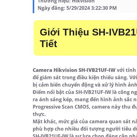
Thương hiệu:
Hikvision
Ngày đăng:
5/29/2024 3:22:30 PM
Giới Thiệu SH-IVB21
Tiết
Camera Hikvision SH-IVB21UF-IW
với tính
để giám sát trong điều kiện thiếu sáng. V
bị cảm biến chuyển động và xử lý hình ảnh
Điểm nổi bật của SH-IVB21UF-IW là công n
ra ánh sáng kép, mang đến hình ảnh sắc né
Progressive Scan CMOS, camera này thu đượ
thực.
Mặt khác, mức giá của camera quan sát này
phù hợp cho nhiều đối tượng người tiêu dù
SH-IVB21UF-IW là sự lựa chọn đáng cân nhắ