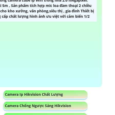
ng camera cube ip Wifi trong nhà 2.0 megapixel.
ại 5m , Sản phẩm tích hợp mic loa đàm thoại 2 chiều
ho kho xưởng, văn phòng,siêu thị , gia đình Thiết bị
cấp chất lượng hình ảnh ưu việt với cảm biến 1/2
Camera Ip Hikvision Chất Lượng
Camera Chống Ngược Sáng Hikvision