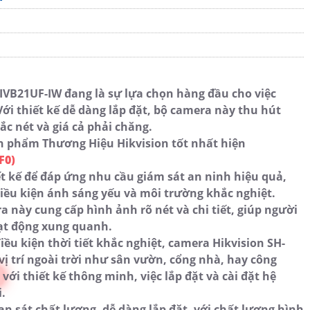
-IVB21UF-IW đang là sự lựa chọn hàng đầu cho việc
Với thiết kế dễ dàng lắp đặt, bộ camera này thu hút
ắc nét và giá cả phải chăng.
 phẩm Thương Hiệu Hikvision tốt nhất hiện
F0)
t kế để đáp ứng nhu cầu giám sát an ninh hiệu quả,
iều kiện ánh sáng yếu và môi trường khắc nghiệt.
 này cung cấp hình ảnh rõ nét và chi tiết, giúp người
oạt động xung quanh.
ều kiện thời tiết khắc nghiệt, camera Hikvision SH-
vị trí ngoài trời như sân vườn, cổng nhà, hay công
n
với thiết kế thông minh, việc lắp đặt và cài đặt hệ
i.
 sát chất lượng, dễ dàng lắp đặt, với chất lượng hình