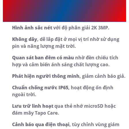
Ưu Điểm và Nhược Điểm Của
Camera Wi-Fi Ngoài Trời Tapo C410
3MP
Hình ảnh sắc nét
với độ phân giải 2K 3MP.
Không dây
, dễ lắp đặt ở mọi vị trí nhờ sử dụng
pin và năng lượng mặt trời.
Quan sát ban đêm có màu
nhờ đèn chiếu tích
hợp và cảm biến ánh sáng chất lượng cao.
Phát hiện người thông minh
, giảm cảnh báo giả.
Chuẩn chống nước IP65
, hoạt động ổn định
ngoài trời.
Lưu trữ linh hoạt
qua thẻ nhớ microSD hoặc
đám mây Tapo Care.
Cảnh báo qua điện thoại
, tùy chỉnh vùng giám