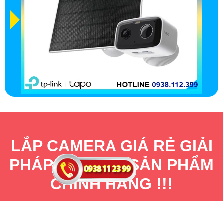
LẮP CAMERA GIÁ RẺ GIẢI
PHÁP ỔN ĐỊNH SẢN PHẨM
CHÍNH HÃNG !!!