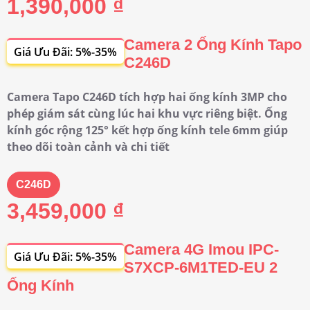
1,390,000 ₫
Camera 2 Ống Kính Tapo
Giá Ưu Đãi: 5%-35%
C246D
Camera Tapo C246D tích hợp hai ống kính 3MP cho
phép giám sát cùng lúc hai khu vực riêng biệt. Ống
kính góc rộng 125° kết hợp ống kính tele 6mm giúp
theo dõi toàn cảnh và chi tiết
C246D
3,459,000 ₫
Camera 4G Imou IPC-
Giá Ưu Đãi: 5%-35%
S7XCP-6M1TED-EU 2
Ống Kính