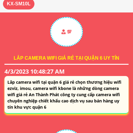
KX-SM10L
💯
LẮP CAMERA WIFI GIÁ RẺ TẠI QUẬN 6 UY TÍN
4/3/2023 10:48:27 AM
Lắp camera wifi tại quận 6 giá rẻ chọn thương hiệu wifi
ezviz, imou, camera wifi kbone là những dòng camera
wifi giá rẻ An Thành Phát công ty cung cấp camera wifi
chuyên nghiệp chiết khấu cao dịch vụ sau bán hàng uy
tín khu vực quận 6