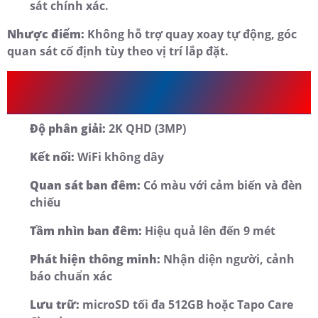
sát chính xác.
Nhược điểm:
Không hỗ trợ quay xoay tự động, góc
quan sát cố định tùy theo vị trí lắp đặt.
Thông Số Kỹ Thuật Camera Wi-Fi
Ngoài Trời Tapo C410 3MP
Độ phân giải:
2K QHD (3MP)
Kết nối:
WiFi không dây
Quan sát ban đêm:
Có màu với cảm biến và đèn
chiếu
Tầm nhìn ban đêm:
Hiệu quả lên đến 9 mét
Phát hiện thông minh:
Nhận diện người, cảnh
báo chuẩn xác
Lưu trữ:
microSD tối đa 512GB hoặc Tapo Care