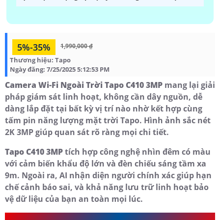
5%-35%
1,990,000 ₫
Thương hiệu:
Tapo
Ngày đăng:
7/25/2025 5:12:53 PM
Camera Wi-Fi Ngoài Trời Tapo C410 3MP
mang lại giải
pháp giám sát linh hoạt, không cần dây nguồn, dễ
dàng lắp đặt tại bất kỳ vị trí nào nhờ kết hợp cùng
tấm pin năng lượng mặt trời Tapo. Hình ảnh sắc nét
2K 3MP giúp quan sát rõ ràng mọi chi tiết.
Tapo C410 3MP
tích hợp công nghệ nhìn đêm có màu
với cảm biến khẩu độ lớn và đèn chiếu sáng tầm xa
9m. Ngoài ra, AI nhận diện người chính xác giúp hạn
chế cảnh báo sai, và khả năng lưu trữ linh hoạt bảo
vệ dữ liệu của bạn an toàn mọi lúc.