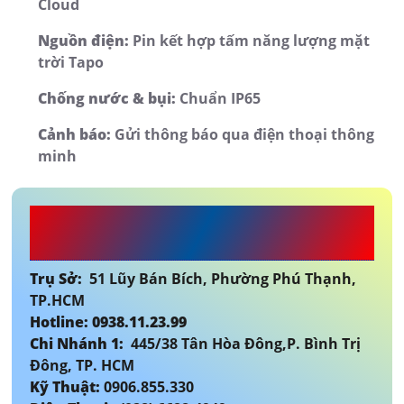
Cloud
Nguồn điện:
Pin kết hợp tấm năng lượng mặt
trời Tapo
Chống nước & bụi:
Chuẩn IP65
Cảnh báo:
Gửi thông báo qua điện thoại thông
minh
Công Ty TNHH TM-DV Đầu Tư
An Thành Phát
Trụ Sở:
51 Lũy Bán Bích, Phường Phú Thạnh,
TP.HCM
Hotline: 0938.11.23.99
Chi Nhánh 1:
445/38 Tân Hòa Đông,P. Bình Trị
Đông, TP. HCM
Kỹ Thuật:
0906.855.330