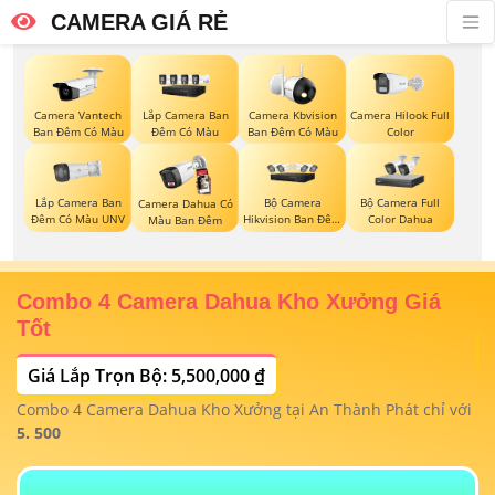
CAMERA GIÁ RẺ
Camera Vantech
Lắp Camera Ban
Camera Kbvision
Camera Hilook Full
Ban Đêm Có Màu
Đêm Có Màu
Ban Đêm Có Màu
Color
Lắp Camera Ban
Bộ Camera
Bộ Camera Full
Camera Dahua Có
Đêm Có Màu UNV
Hikvision Ban Đêm
Color Dahua
Màu Ban Đêm
Có Màu
Combo 4 Camera Dahua Kho Xưởng Giá
T
Tốt
Giá Lắp Trọn Bộ: 5,500,000 ₫
T
1/
t
Combo 4 Camera Dahua Kho Xưởng tại An Thành Phát chỉ với
m
 4
5. 500