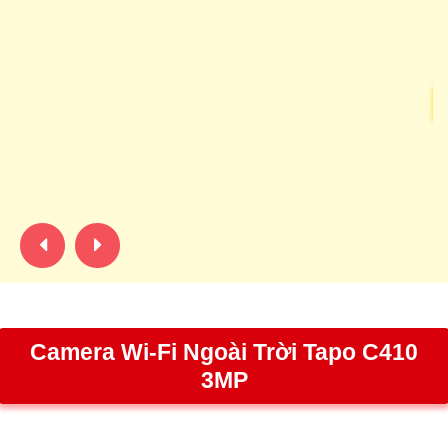
VL
hi
C
KX
gi
dụ
sá
Camera Wi-Fi Ngoài Trời Tapo C410
3MP