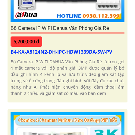
Bộ Camera IP WIFI Dahua Văn Phòng Giá Rẻ
5,700,000 ₫
B4-KX-A8124N2-DH-IPC-HDW1339DA-SW-PV
Bộ Camera IP WIFI DAHUA Văn Phòng Giá Rẻ là trọn gói
4 mắt camera với độ phân giải 3MP được quản lý bở
đầu ghi hình 4 kênh Ip và lưu trữ video giám sát tập
trung về ổ cứng trong đầu ghi hình với đầy đủ các chưc
năng như AI Phát hiện chuyển động, đàm thoại âm
thanh 2 chiều và giám sát có màu vào ban đêm