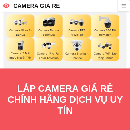
CAMERA GIÁ RẺ
Camera Ultra 3k
Camera Dahua
Camera PTZ
Camera 360 Độ
Dahua
Zoom Xa
Hikvision
Hikvision
Camera 2 Mắt
Camera IP AI Full
Camera Starlight
Camera Wifi Báo
Imou Ngoài Trời
Color Kbvision
Uniview
Động Dahua
LẮP CAMERA GIÁ RẺ
CHÍNH HÃNG DỊCH VỤ UY
TÍN