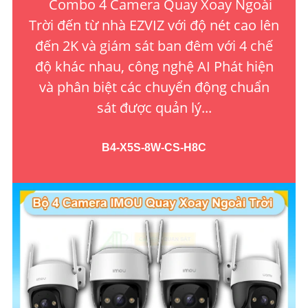
Combo 4 Camera Quay Xoay Ngoài
Trời đến từ nhà EZVIZ với độ nét cao lên
đến 2K và giám sát ban đêm với 4 chế
độ khác nhau, công nghệ AI Phát hiện
và phân biệt các chuyển động chuẩn
sát được quản lý...
B4-X5S-8W-CS-H8C