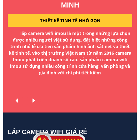
MINH
THIẾT KẾ TINH TẾ NHỎ GỌN
ông
t
lắp camera wifi imou là một trong những lựa chọn
ương
H
được nhiều người việt sử dụng. đặt biệt những công
era
trình nhỏ lẻ ưu tiên sản phẩm hình ảnh sắt nét và thiết
kế tinh tế. vào thị trường Việt Nam từ năm 2016 camera
g và
Imou phát triển doanh số cao. sản phẩm camera wifi
a
n
imou sử dụng nhiều công trình cửa hàng, văn phòng và
ăn
gia đình với chi phí tiết kiệm
LẮP CAMERA WIFI GIÁ RẺ