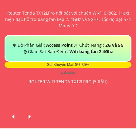
ết
Router Tenda TX12LPro nổi bật với chuẩn Wi-Fi 6 (802. 11ax)
N
i
hiện đại, hỗ trợ băng tần kép 2. 4GHz và 5GHz. Tốc độ đạt 574
d
6GB
Mbps ở 2
m
I
ỉ
❃ Độ Phân Giải:
Access Point
♬ Chức Năng :
2G và 5G
⌚ GIám Sát Ban Đêm :
Wifi băng tần 2.4Ghz
Giá Khuyến Mại: 5%-35%
Giá Bán:
ROUTER WIFI TENDA TX12LPRO (5 RÂU)