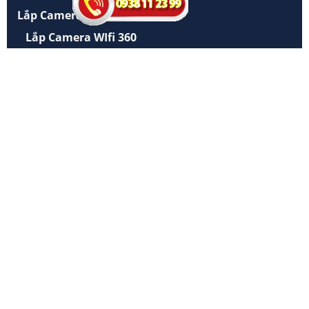
Lắp Camera Wifi Cube
Lắp Camera WIfi 360
Lắp Camera wifi Thân
Lắp Camera wifi Dahua
Lắp Camera wifi hikvision
BỘ CAMERA GIÁ RẺ NÊN DÙNG
Trọn Bộ camera Gia Gia Đình
Camera Kho Xưởng Giá Rẻ
Bộ Camera Cửa Hàng
Lắp camera Kho Hàng Giá Rẻ
Camera Văn Phòng Giá Rẻ
CAMERA GIÁ RẺ AN THÀNH PHÁT
51 Lũy Bán Bích, Phường Phú Thạnh, Thành
phố Hồ Chí Minh