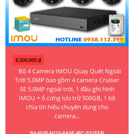
6,500,000 ₫
Bộ 4 Camera IMOU Quay Quét Ngoài
Trời 5.0MP bao gồm 4 camera Cruiser
SE 5.0MP ngoài trời, 1 đầu ghi hình
IMOU + ổ cứng lưu trữ 500GB, 1 bộ
chia tín hiệu chuyên dụng cho
camera...
B4-NVR-N110-8A0E-IPC-S51FEP