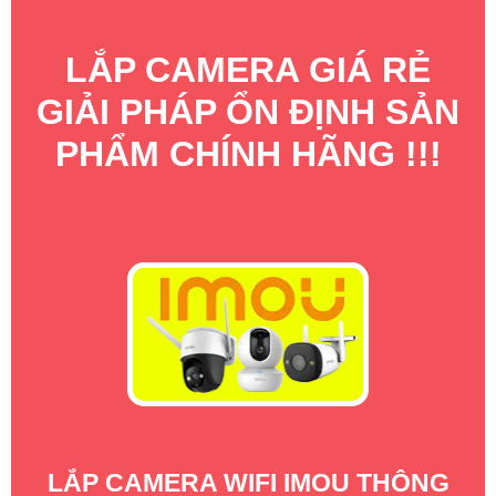
LẮP CAMERA GIÁ RẺ
GIẢI PHÁP ỔN ĐỊNH SẢN
PHẨM CHÍNH HÃNG !!!
LẮP CAMERA WIFI IMOU THÔNG
C