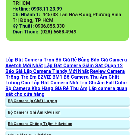
TP.HCM
Hotline: 0938.11.23.99
Chi Nhánh 1:
445/38 Tân Hòa Đông,Phường Bình
Trị Đông, TP HCM
Kỹ Thuật:
0906.855.330
Điện Thoại:
(028) 6688.4949
Lắp Đặt Camera Trọn Bộ Giá Rẻ
Bảng Báo Giá Camera
Avetch Mới Nhất
Lắp Đặt Camera Giám Sát Quận 12
Báo Giá Lắp Camera Tiandy Mới Nhất
Review Camera
Trông Trẻ Em EZVIZ BM1
Bộ Camera Thu Âm Chất
Lượng Cao
Lắp Đặt Camera Nhà Trọ Ghi Âm Full Color
Bộ Camera Kho Hàng Giá Rẻ Thu Âm
Lắp camera quan
sát cho cửa hàng
Bộ Camera Ip Chất Lượng
Bộ Camera Ghi Âm Kbvision
Bô Camera Chống Trộm Hikvision