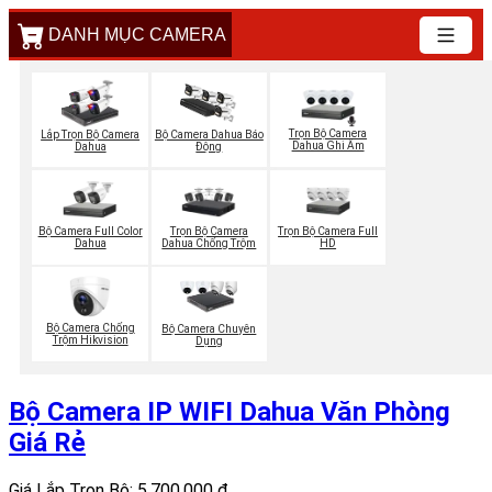
DANH MỤC CAMERA
Trọn Bộ Camera
Lắp Trọn Bộ Camera
Bộ Camera Dahua Báo
Dahua Ghi Âm
Dahua
Động
Bộ Camera Full Color
Trọn Bộ Camera
Trọn Bộ Camera Full
Dahua
Dahua Chống Trộm
HD
Bộ Camera Chống
Bộ Camera Chuyên
Trộm Hikvision
Dụng
Bộ Camera IP WIFI Dahua Văn Phòng
Giá Rẻ
Giá Lắp Trọn Bộ: 5,700,000 ₫