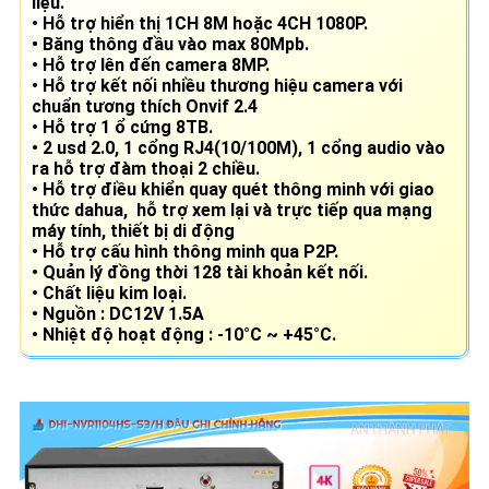
liệu.
• Hỗ trợ hiển thị 1CH 8M hoặc 4CH 1080P.
• Băng thông đầu vào max 80Mpb.
• Hỗ trợ lên đến camera 8MP.
• Hỗ trợ kết nối nhiều thương hiệu camera với
chuẩn tương thích Onvif 2.4
• Hỗ trợ 1 ổ cứng 8TB.
• 2 usd 2.0, 1 cổng RJ4(10/100M), 1 cổng audio vào
ra hỗ trợ đàm thoại 2 chiều.
• Hỗ trợ điều khiển quay quét thông minh với giao
thức dahua, hỗ trợ xem lại và trực tiếp qua mạng
máy tính, thiết bị di động
• Hỗ trợ cấu hình thông minh qua P2P.
• Quản lý đồng thời 128 tài khoản kết nối.
• Chất liệu kim loại.
• Nguồn : DC12V 1.5A
• Nhiệt độ hoạt động : -10°C ~ +45°C.