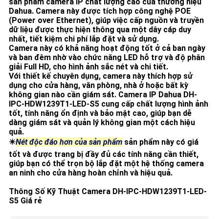
sản phẩm camera IP chất lượng cao của thương hiệu
Dahua. Camera này được tích hợp công nghệ POE
(Power over Ethernet), giúp việc cấp nguồn và truyền
dữ liệu được thực hiện thông qua một dây cáp duy
nhất, tiết kiệm chi phí lắp đặt và sử dụng.
Camera này có khả năng hoạt động tốt ở cả ban ngày
và ban đêm nhờ vào chức năng LED hỗ trợ và độ phân
giải Full HD, cho hình ảnh sắc nét và chi tiết.
Với thiết kế chuyên dụng, camera này thích hợp sử
dụng cho cửa hàng, văn phòng, nhà ở hoặc bất kỳ
không gian nào cần giám sát. Camera IP Dahua
DH-
IPC-HDW1239T1-LED-S5
cung cấp chất lượng hình ảnh
tốt, tính năng ổn định và bảo mật cao, giúp bạn dễ
dàng giám sát và quản lý không gian một cách hiệu
quả.
✴️
Nét độc đáo hơn của sản phẩm
sản phẩm này có giá
tốt và được trang bị đầy đủ các tính năng cần thiết,
giúp bạn có thể trọn bộ lắp đặt một hệ thống camera
an ninh cho cửa hàng hoàn chỉnh và hiệu quả.
Thông Số Kỹ Thuật Camera DH-IPC-HDW1239T1-LED-
S5 Giá rẻ