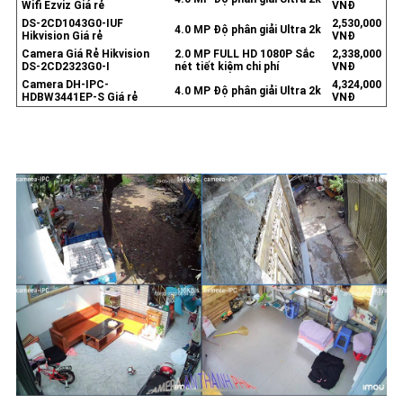
Wifi Ezviz Giá rẻ
VNĐ
DS-2CD1043G0-IUF
2,530,000
4.0 MP Độ phân giải Ultra 2k
Hikvision Giá rẻ
VNĐ
Camera Giá Rẻ Hikvision
2.0 MP FULL HD 1080P Sắc
2,338,000
DS-2CD2323G0-I
nét tiết kiệm chi phí
VNĐ
Camera DH-IPC-
4,324,000
4.0 MP Độ phân giải Ultra 2k
HDBW3441EP-S Giá rẻ
VNĐ