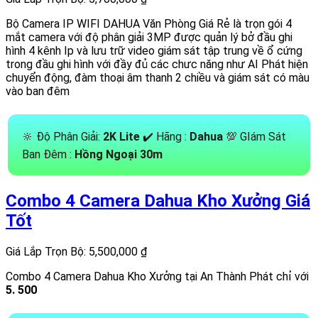
Bộ Camera IP WIFI DAHUA Văn Phòng Giá Rẻ là trọn gói 4
mắt camera với độ phân giải 3MP được quản lý bở đầu ghi
hình 4 kênh Ip và lưu trữ video giám sát tập trung về ổ cứng
trong đầu ghi hình với đầy đủ các chưc năng như AI Phát hiện
chuyển động, đàm thoại âm thanh 2 chiều và giám sát có màu
vào ban đêm
🔆 Độ Phân Giải:
2K Lite
✔️ Hãng :
Dahua
💯 GIám Sát
Ban Đêm :
Hồng Ngoại 30m
Combo 4 Camera Dahua Kho Xưởng Giá
Tốt
Giá Lắp Trọn Bộ: 5,500,000 ₫
Combo 4 Camera Dahua Kho Xưởng tại An Thành Phát chỉ với
5. 500