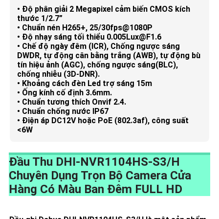
• Độ phân giải 2 Megapixel cảm biến CMOS kích
thước 1/2.7”
• Chuẩn nén H265+, 25/30fps@1080P
• Độ nhạy sáng tối thiểu 0.005Lux@F1.6
• Chế độ ngày đêm (ICR), Chống ngược sáng
DWDR, tự động cân bằng trắng (AWB), tự động bù
tín hiệu ảnh (AGC), chống ngược sáng(BLC),
chống nhiễu (3D-DNR).
• Khoảng cách đèn Led trợ sáng 15m
• Ống kính cố định 3.6mm.
• Chuẩn tương thích Onvif 2.4.
• Chuẩn chống nước IP67
• Điện áp DC12V hoặc PoE (802.3af), công suất
<6W
Đầu Thu
DHI-NVR1104HS-S3/H
Chuyên Dụng Trọn Bộ Camera Cửa
Hàng Có Màu Ban Đêm FULL HD