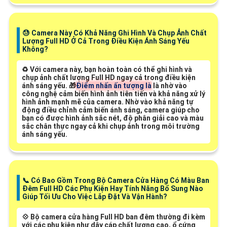
😓 Camera Này Có Khả Năng Ghi Hình Và Chụp Ảnh Chất
Lượng Full HD Ở Cả Trong Điều Kiện Ánh Sáng Yếu
Không?
♻️ Với camera này, bạn hoàn toàn có thể ghi hình và
chụp ảnh chất lượng Full HD ngay cả trong điều kiện
ánh sáng yếu. 🎁
Điểm nhấn ấn tượng là
là nhờ vào
công nghệ cảm biến hình ảnh tiên tiến và khả năng xử lý
hình ảnh mạnh mẽ của camera. Nhờ vào khả năng tự
động điều chỉnh cảm biến ánh sáng, camera giúp cho
bạn có được hình ảnh sắc nét, độ phân giải cao và màu
sắc chân thực ngay cả khi chụp ảnh trong môi trường
ánh sáng yếu.
📞 Có Bao Gồm Trong Bộ Camera Cửa Hàng Có Màu Ban
Đêm Full HD Các Phụ Kiện Hay Tính Năng Bổ Sung Nào
Giúp Tối Ưu Cho Việc Lắp Đặt Và Vận Hành?
💠 Bộ camera cửa hàng Full HD ban đêm thường đi kèm
với các phụ kiện như dây cáp chất lượng cao, ổ cứng