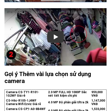
Gợi ý Thêm vài lựa chọn sử dụng
camera
Camera CS-TY1-R101-
2.0 MP FULL HD 1080P Sắc
959,000
1G2WF Giá rẻ
nét tiết kiệm chi phí
VNĐ
CS-H6c-R105-1J4WF
1,147,000
4.0 MP Độ phân giải Ultra 2k
Camera Wifi Ezviz Giá rẻ
VNĐ
Camera CS-CP1-A0-8B4WF
1,533,000
4.0 MP Độ phân giải Ultra 2k