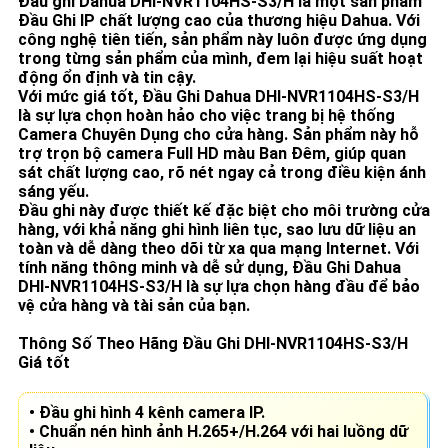
Đầu ghi Dahua
DHI-NVR1104HS-S3/H
là một sản phẩm
Đầu Ghi IP chất lượng cao của thương hiệu Dahua. Với
công nghệ tiên tiến, sản phẩm này luôn được ứng dụng
trong từng sản phẩm của mình, đem lại hiệu suất hoạt
động ổn định và tin cậy.
Với mức giá tốt, Đầu Ghi Dahua
DHI-NVR1104HS-S3/H
là sự lựa chọn hoàn hảo cho việc trang bị hệ thống
Camera Chuyên Dụng cho cửa hàng. Sản phẩm này hỗ
trợ trọn bộ camera Full HD màu Ban Đêm, giúp quan
sát chất lượng cao, rõ nét ngay cả trong điều kiện ánh
sáng yếu.
Đầu ghi này được thiết kế đặc biệt cho môi trường cửa
hàng, với khả năng ghi hình liên tục, sao lưu dữ liệu an
toàn và dễ dàng theo dõi từ xa qua mạng Internet. Với
tính năng thông minh và dễ sử dụng, Đầu Ghi Dahua
DHI-NVR1104HS-S3/H
là sự lựa chọn hàng đầu để bảo
vệ cửa hàng và tài sản của bạn.
Thông Số Theo Hãng Đầu Ghi DHI-NVR1104HS-S3/H
Giá tốt
• Đầu ghi hình 4 kênh camera IP.
• Chuẩn nén hình ảnh H.265+/H.264 với hai luồng dữ