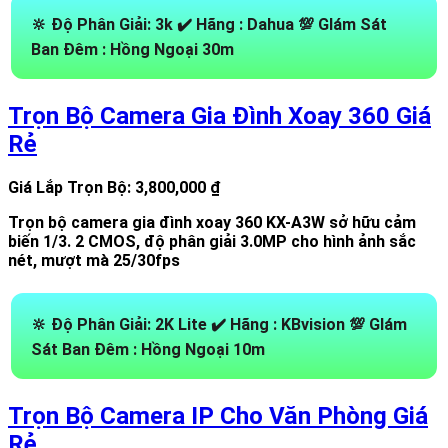
🔆 Độ Phân Giải:
3k
✔️ Hãng :
Dahua
💯 GIám Sát
Ban Đêm :
Hồng Ngoại 30m
Trọn Bộ Camera Gia Đình Xoay 360 Giá
Rẻ
Giá Lắp Trọn Bộ: 3,800,000 ₫
Trọn bộ camera gia đình xoay 360 KX-A3W sở hữu cảm
biến 1/3. 2 CMOS, độ phân giải 3.0MP cho hình ảnh sắc
nét, mượt mà 25/30fps
🔆 Độ Phân Giải:
2K Lite
✔️ Hãng :
KBvision
💯 GIám
Sát Ban Đêm :
Hồng Ngoại 10m
Trọn Bộ Camera IP Cho Văn Phòng Giá
Rẻ