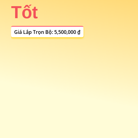
Tốt
i
Giá Lắp Trọn Bộ: 5,500,000 ₫