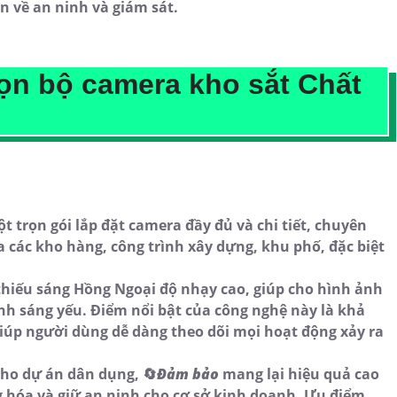
n về an ninh và giám sát.
rọn bộ camera kho sắt Chất
 trọn gói lắp đặt camera đầy đủ và chi tiết, chuyên
 các kho hàng, công trình xây dựng, khu phố, đặc biệt
thiếu sáng Hồng Ngoại độ nhạy cao, giúp cho hình ảnh
ánh sáng yếu. Điểm nổi bật của công nghệ này là khả
giúp người dùng dễ dàng theo dõi mọi hoạt động xảy ra
cho dự án dân dụng, 🔄
Đảm bảo
mang lại hiệu quả cao
ng hóa và giữ an ninh cho cơ sở kinh doanh. Ưu điểm