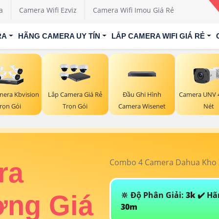
a
Camera Wifi Ezviz
Camera Wifi Imou Giá Rẻ
RA
HÃNG CAMERA UY TÍN
LẮP CAMERA WIFI GIÁ RẺ
Đầu Ghi Hình
mera Kbvision
Lắp Camera Giá Rẻ
Camera UNV 4
Camera Wisenet
rọn Gói
Trọn Gói
Nét
Combo 4 Camera Dahua Kho X
ra
🔆 Độ Phân Giải:
3k
✔️ Hã
ởng Giá
30m