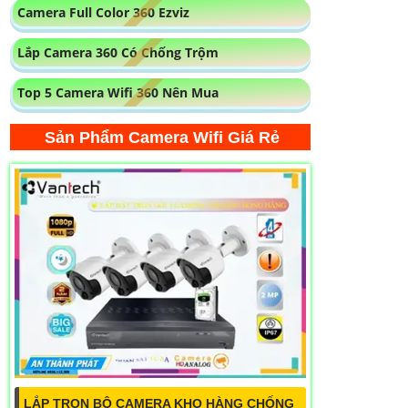
Camera Full Color 360 Ezviz
Lắp Camera 360 Có Chống Trộm
Top 5 Camera Wifi 360 Nên Mua
Sản Phẩm Camera Wifi Giá Rẻ
LẮP TRỌN BỘ CAMERA KHO HÀNG CHỐNG