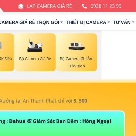
LAP CAMERA GIÁ RẺ
0938 11 23 99
CAMERA GIÁ RẺ TRỌN GÓI
THIẾT BỊ CAMERA
TƯ VẤN
Bộ Camera Giá Rẻ
Bộ Camera Ghi Âm
K Siêu
Hikvision
ưởng tại An Thành Phát chỉ với
5. 500
T
ng :
Dahua
💯 GIám Sát Ban Đêm :
Hồng Ngoại
Đ