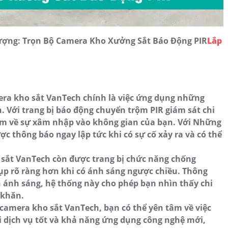
ượng: Trọn Bộ Camera Kho Xưởng Sắt Báo Động PIR
Lắp
era kho sắt VanTech chính là việc ứng dụng những
. Với trang bị báo động chuyển trộm PIR giám sát chi
sớm về sự xâm nhập vào không gian của bạn. Với Những
c thông báo ngay lập tức khi có sự cố xảy ra và có thể
 sắt VanTech còn được trang bị chức năng chống
p rõ ràng hơn khi có ánh sáng ngược chiều. Thông
h ánh sáng, hệ thống này cho phép bạn nhìn thấy chi
 khăn.
 camera kho sắt VanTech, bạn có thể yên tâm về việc
i dịch vụ tốt và khả năng ứng dụng công nghệ mới,