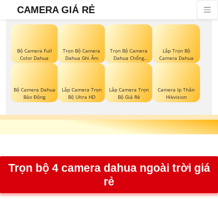
CAMERA GIÁ RẺ
Bộ Camera Full
Trọn Bộ Camera
Trọn Bộ Camera
Lắp Trọn Bộ
Color Dahua
Dahua Ghi Âm
Dahua Chống
Camera Dahua
Trộm
Bộ Camera Dahua
Lắp Camera Trọn
Lắp Camera Trọn
Camera Ip Thân
Báo Động
Bộ Ultra HD
Bộ Giá Rẻ
Hikvision
Trọn bộ 4 camera dahua ngoài trời giá
rẻ