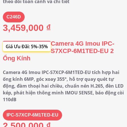
theo dõi toàn cảnh và chi tiết
C246D
3,459,000 ₫
Camera 4G Imou IPC-
Giá Ưu Đãi: 5%-35%
S7XCP-6M1TED-EU 2
Ống Kính
Camera 4G Imou IPC-S7XCP-6M1TED-EU tích hợp hai
ống kính 6MP, góc xoay 355°, hỗ trợ quay quét tự
động, đàm thoại hai chiều, chuẩn nén H.265, đèn LED
kép, phát hiện thông minh IMOU SENSE, báo động còi
110dB
IPC-S7XCP-6M1TED-EU
2,500,000 ₫