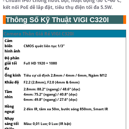
- Chuẩn IP67 chống nước bụi, hoạt động -30°C~60°C,
kết nối PoE dễ lắp đặt, tiêu thụ điện tối đa 5.5W.
Thông Số Kỹ Thuật VIGI C320I
Camera Thân Giá Rẻ VIGI C320I
Cảm
biến
CMOS quét liên tục 1/3”
hình ảnh
Độ phân
giải tối
Full HD 1920 × 1080
đa
Ống kính
Tiêu cự cố định 2.8mm / 4mm / 6mm, Ngàm M12
Khẩu độ
F2.2 (2.8mm), F2.0 (4mm & 6mm)
2.8mm: 88.2° (ngang) / 48.6° (dọc)
Tầm
4mm: 75.2° (ngang) / 40.8° (dọc)
nhìn
6mm: 49.8° (ngang) / 27.6° (dọc)
Hồng
2 đèn IR, tầm xa 50m, bước sóng 850nm, Smart IR
ngoại
Nhạy
sáng tối
Màu: 0,01 Lux; 0 Lux (IR bật)
thiểu