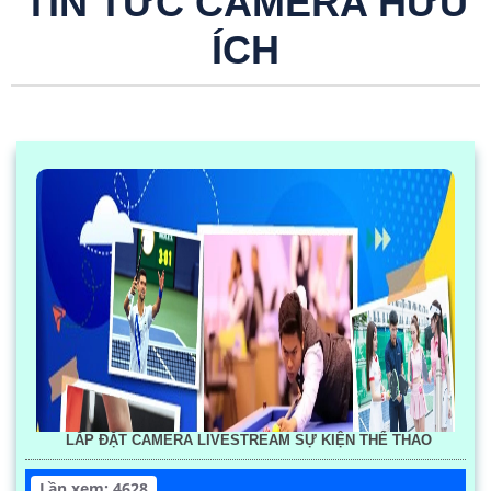
TIN TỨC CAMERA HỮU
ÍCH
LẮP ĐẶT CAMERA LIVESTREAM SỰ KIỆN THỂ THAO
Lần xem: 4628