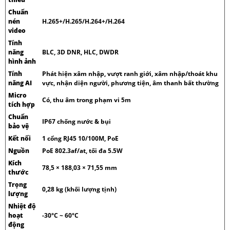
Chuẩn
nén
H.265+/H.265/H.264+/H.264
video
Tính
năng
BLC, 3D DNR, HLC, DWDR
hình ảnh
Tính
Phát hiện xâm nhập, vượt ranh giới, xâm nhập/thoát khu
năng AI
vực, nhận diện người, phương tiện, âm thanh bất thường
Micro
Có, thu âm trong phạm vi 5m
tích hợp
Chuẩn
IP67 chống nước & bụi
bảo vệ
Kết nối
1 cổng RJ45 10/100M, PoE
Nguồn
PoE 802.3af/at, tối đa 5.5W
Kích
78,5 × 188,03 × 71,55 mm
thước
Trọng
0,28 kg (khối lượng tịnh)
lượng
Nhiệt độ
hoạt
-30°C ~ 60°C
động