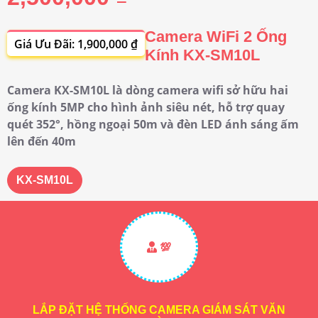
Camera WiFi 2 Ống
Giá Ưu Đãi: 1,900,000 ₫
Kính KX-SM10L
Camera KX-SM10L là dòng camera wifi sở hữu hai
ống kính 5MP cho hình ảnh siêu nét, hỗ trợ quay
quét 352°, hồng ngoại 50m và đèn LED ánh sáng ấm
lên đến 40m
KX-SM10L
💯
LẮP ĐẶT HỆ THỐNG CAMERA GIÁM SÁT VĂN