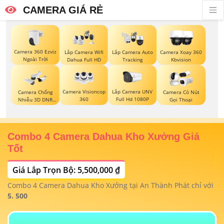
CAMERA GIÁ RẺ
Camera 360 Ezviz
Lắp Camera Wifi
Lắp Camera Auto
Camera Xoay 360
Ngoài Trời
Dahua Full HD
Tracking
Kbvision
Camera Visioncop
Lắp Camera UNV
Camera Chống
Camera Có Nút
360
Full Hd 1080P
Nhiễu 3D DNR
Gọi Thoại
Hikvison
Combo 4 Camera Dahua Kho Xưởng Giá
T
Tốt
Giá Lắp Trọn Bộ: 5,500,000 ₫
T
1/
t
Combo 4 Camera Dahua Kho Xưởng tại An Thành Phát chỉ với
m
 4
5. 500