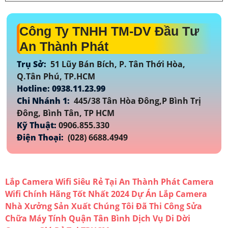
Công Ty TNHH TM-DV Đầu Tư
An Thành Phát
Trụ Sở:
51 Lũy Bán Bích, P. Tân Thới Hòa,
Q.Tân Phú, TP.HCM
Hotline: 0938.11.23.99
Chi Nhánh 1:
445/38 Tân Hòa Đông,P Bình Trị
Đông, Bình Tân, TP HCM
Kỹ Thuật:
0906.855.330
Điện Thoại:
(028) 6688.4949
Lắp Camera Wifi Siêu Rẻ Tại An Thành Phát
Camera
Wifi Chính Hãng Tốt Nhất 2024
Dự Án Lắp Camera
Nhà Xưởng Sản Xuất Chúng Tôi Đã Thi Công
Sửa
Chữa Máy Tính Quận Tân Bình
Dịch Vụ Di Dời