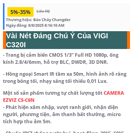
5%-35%
Liên Hệ
Thương hiệu:
Báo Cháy Changder
Ngày đăng:
8/8/2025 8:16:10 AM
Vài Nét Đáng Chú Ý Của VIGI
C320I
- Trang bị cảm biến CMOS 1/3” Full HD 1080p, ống
kính 2.8/4/6mm, hỗ trợ BLC, DWDR, 3D DNR.
- Hồng ngoại Smart IR tầm xa 50m, hình ảnh rõ ràng
trong bóng tối, nhạy sáng tối thiểu 0,01 Lux.
Một số sản phẩm tương tự chất lượng tốt
CAMERA
EZVIZ CS-C6N
- Phát hiện xâm nhập, vượt ranh giới, nhận diện
người, phương tiện, âm thanh bất thường, micro
tích hợp thu âm 5m.