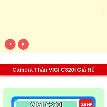
N
Đầ
xe
ni
lạ
Camera Thân VIGI C320I Giá Rẻ